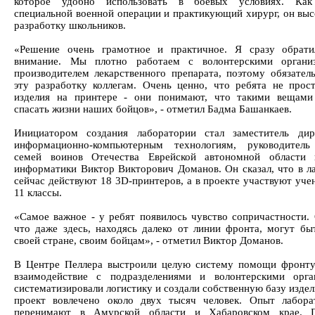
которое удобно использовать в боевых условиях. Как
специальной военной операции и практикующий хирург, он выс
разработку школьников.
«Решение очень грамотное и практичное. Я сразу обрати
внимание. Мы плотно работаем с волонтерскими органи
производителем лекарственного препарата, поэтому обязател
эту разработку коллегам. Очень ценно, что ребята не прос
изделия на принтере - они понимают, что такими вещами
спасать жизни наших бойцов», - отметил Бадма Башанкаев.
Инициатором создания лаборатории стал заместитель дир
информационно-компьютерным технологиям, руководитель
семей воинов Отечества Еврейской автономной области 
информатики Виктор Викторович Доманов. Он сказал, что в л
сейчас действуют 18 3D-принтеров, а в проекте участвуют уче
11 классы.
«Самое важное - у ребят появилось чувство сопричастности. 
что даже здесь, находясь далеко от линии фронта, могут бы
своей стране, своим бойцам», - отметил Виктор Доманов.
В Центре Пеллера выстроили целую систему помощи фронту
взаимодействие с подразделениями и волонтерскими орга
систематизировали логистику и создали собственную базу издел
проект вовлечено около двух тысяч человек. Опыт лабор
перенимают в Амурской области и Хабаровском крае. 