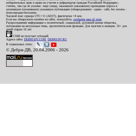
избирательных прав и права на участие в референдуме граждан Российской Федерации»;
считать, там где не указано: лицо (лица), заказавшее (заказавших) проведение опроса и
оплатившее (оплативших) указанную публикацию (обнародование) - едино - сайт, без оплаты -
безвозмездно/бесплатно.
Часовой пояс сервера UTC+11 (AEST), фактически +8 мск.
Если вы обнаружили ошибки на сайте, пожалуйста,
сообщите нам об этом
.
Распространение информации о политической, социальной, духовной жизни общества,
публикации на актуальные темы, просветительские функции. Для мужчин и женщин. 16+ для
детей старше 16 лет.
СМИ не получает субсидий.
Адреса сайта:
DEBRI-DV.COM
,
DEBRI-DV.RU
.
В социальных сетях:
© Дебри-ДВ, 20.04.2006 - 2026