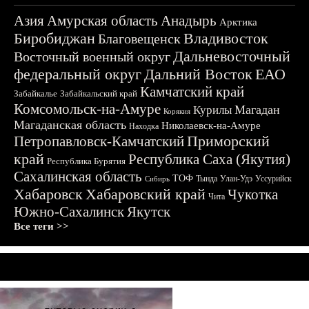
Азия
Амурская область
Анадырь
Арктика
Биробиджан
Владивосток
Благовещенск
Дальневосточный
Восточный военный округ
федеральный округ
Дальний Восток
ЕАО
Камчатский край
Забайкалье
Забайкальский край
Комсомольск-на-Амуре
Магадан
Курилы
Корякия
Магаданская область
Николаевск-на-Амуре
Находка
Приморский
Петропавловск-Камчатский
край
Республика Саха (Якутия)
Республика Бурятия
Сахалинская область
ТОФ
Тында
Улан-Удэ
Уссурийск
Сибирь
Хабаровск
Хабаровский край
Чукотка
Чита
Южно-Сахалинск
Якутск
Все теги >>