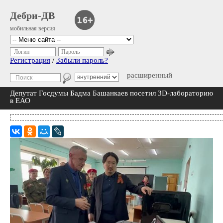
Дебри-ДВ
мобильная версия
Логин
Пароль
Регистрация
/
Забыли пароль?
расширенный
Депутат Госдумы Бадма Башанкаев посетил 3D-лабораторию
в ЕАО