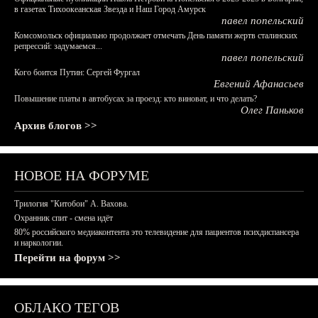
в газетах Тихоокеанская Звезда и Наш Город Амурск
павел попельский
Комсомольск официально продолжает отмечать День памяти жертв сталинских
репрессий: задумаемся...
павел попельский
Кого боится Путин: Сергей Фургал
Евгений Афанасьев
Повышение платы в автобусах за проезд: кто виноват, и что делать?
Олег Паньков
Архив блогов >>
НОВОЕ НА ФОРУМЕ
Трилогия "Китобои" А. Вахова.
Охранник спит - смена идёт
80% российского медиаконтента это телевидение для пациентов психдиспансера
и наркологии.
Перейти на форум >>
ОБЛАКО ТЕГОВ