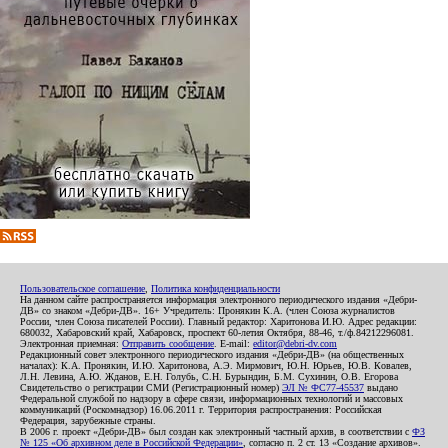
Пользовательское соглашение
,
Политика конфиденциальности
На данном сайте распространяется информация электронного периодического издания «Дебри-
ДВ» со знаком «Дебри-ДВ». 16+ Учредитель: Пронякин К.А. (член Союза журналистов
России, член Союза писателей России). Главный редактор: Харитонова И.Ю. Адрес редакции:
680032, Хабаровский край, Хабаровск, проспект 60-летия Октября, 88-46, т./ф.84212296081.
Электронная приемная:
Отправить сообщение
. E-mail:
editor@debri-dv.com
Редакционный совет электронного периодического издания «Дебри-ДВ» (на общественных
началах): К.А. Пронякин, И.Ю. Харитонова, А.Э. Мирмович, Ю.Н. Юрьев, Ю.В. Ковалев,
Л.Н. Левина, А.Ю. Жданов, Е.Н. Голубь, С.Н. Бурындин, Б.М. Сухинин, О.В. Егорова
Свидетельство о регистрации СМИ (Регистрационный номер)
ЭЛ № ФС77-45537
выдано
Федеральной службой по надзору в сфере связи, информационных технологий и массовых
коммуникаций (Роскомнадзор) 16.06.2011 г. Территория распространения: Российская
Федерация, зарубежные страны.
В 2006 г. проект «Дебри-ДВ» был создан как электронный частный архив, в соответствии с
ФЗ
№ 125 «Об архивном деле в Российской Федерации»
, согласно п. 2 ст. 13 «Создание архивов».