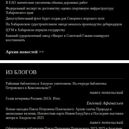
В ЕАО значительно увеличены объемы дорожных работ
Федеральный эксперт по достоинству оценил спортивную инфраструктуру
Хабаровского края
Дноуглубительный флот будет создан для Северного морского пути
На Хабаровском судостроительном заводе началось производство дебаркадеров
ЦУМ в Хабаровске вернули государству
Бывший судоремонтный завод «Якорь» в Советской Гавани планируют
восстановить
Архив новостей >>
ИЗ БЛОГОВ
Районная библиотека в Амурске уничтожена. На очереди библиотека
Островского в Комсомольске?!
павел попельский
Голая вечеринка Роснано 2015г. Итог.
Евгений Афанасьев
Новые находки Павла Петровича Попельского: Архив газеты Природа и
аномальные явления, Неизвестная карта НижнеАмурЛага и Последние выставки
автора в Амурске по 2025
павел попельский
Официальные публикации Павла Петровича Попельского 2023-2025 в Болгарии,