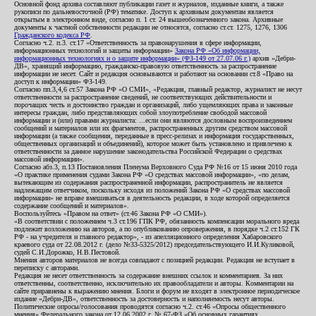
Основной фонд архива составляют публикации газет и журналов, изданные книги, а также
рукописи по дальневосточной (РФ) тематике. Доступ к архивным документам является
открытым в электронном виде, согласно п. 1 ст. 24 вышеобозначенного закона. Архивные
документы к частной собственности редакции не относятся, согласно ст.ст. 1275, 1276, 1306
Гражданского кодекса РФ
.
Согласно ч.2. п.3. ст.17 «Ответственность за правонарушения в сфере информации,
информационных технологий и защиты информации»
Закона РФ «Об информации,
информационных технологиях и о защите информации» (ФЗ-149 от 27.07.06 г.)
архив «Дебри-
ДВ», хранящий информацию, гражданско-правовую ответственность за распространение
информации не несет. Сайт и редакция основываются и работают на основании ст.8 «Право на
доступ к информации» ФЗ-149.
Согласно пп.3,4,6 ст.57 Закона РФ «О СМИ», «Редакция, главный редактор, журналист не несут
ответственности за распространение сведений, не соответствующих действительности и
порочащих честь и достоинство граждан и организаций, либо ущемляющих права и законные
интересы граждан, либо представляющих собой злоупотребление свободой массовой
информации и (или) правами журналиста: ...если они являются дословным воспроизведением
сообщений и материалов или их фрагментов, распространенных другим средством массовой
информации (а также сообщения, переданные в пресс-релизах и информация государственных,
общественных организаций и объединений), которое может быть установлено и привлечено к
ответственности за данное нарушение законодательства Российской Федерации о средствах
массовой информации».
Согласно абз.3, п.13 Постановления Пленума Верховного Суда РФ №16 от 15 июня 2010 года
«О практике применения судами Закона РФ «О средствах массовой информации», «по делам,
вытекающим из содержания распространенной информации, распространитель не является
надлежащим ответчиком, поскольку исходя из положений Закона РФ «О средствах массовой
информации» не вправе вмешиваться в деятельность редакции, в ходе которой определяется
содержание сообщений и материалов».
Воспользуйтесь «Правом на ответ» (ст.46 Закона РФ «О СМИ»).
«В соответствии с положением ч.3 ст.196 ГПК РФ, обязанность компенсации морального вреда
подлежит возложению на авторов, а по опубликованию опровержения, в порядке ч.2 ст.152 ГК
РФ - на учредителя и главного редактор», - из апелляционного определения Хабаровского
краевого суда от 22.08.2012 г. (дело №33-5325/2012) председательствующего И.И.Куликовой,
судей С.И.Дорожко, Н.В.Пестовой.
Мнения авторов материалов не всегда совпадают с позицией редакции. Редакция не вступает в
переписку с авторами.
Редакция не несет ответственность за содержание внешних ссылок и комментариев. За них
ответственны, соответственно, исключительно их правообладатели и авторы. Комментарии на
сайте приравнены к выражению мнения. Блоги и форум не входят в электронное периодическое
издание «Дебри-ДВ», ответственность за достоверность и наполняемость несут авторы.
Политические опросы/голосования проводятся согласно ч.2. ст.46 «Опросы общественного
мнения» Федерального закона от 12.06.2002 г. № 67-ФЗ «Об основных гарантиях