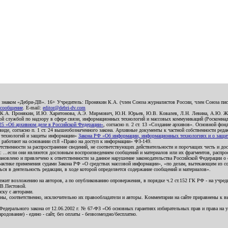
о знаком «Дебри-ДВ». 16+ Учредитель: Пронякин К.А. (член Союза журналистов России, член Союза писа
 сообщение
. E-mail:
editor@debri-dv.com
): К.А. Пронякин, И.Ю. Харитонова, А.Э. Мирмович, Ю.Н. Юрьев, Ю.В. Ковалев, Л.Н. Левина, А.Ю. Ж
 службой по надзору в сфере связи, информационных технологий и массовых коммуникаций (Роскомнадзо
5 «Об архивном деле в Российской Федерации»
, согласно п. 2 ст. 13 «Создание архивов». Основной фон
е, согласно п. 1 ст. 24 вышеобозначенного закона. Архивные документы к частной собственности редакци
ых технологий и защиты информации»
Закона РФ «Об информации, информационных технологиях и о защите
и работают на основании ст.8 «Право на доступ к информации» ФЗ-149.
етственности за распространение сведений, не соответствующих действительности и порочащих честь и д
 ...если они являются дословным воспроизведением сообщений и материалов или их фрагментов, распро
новлено и привлечено к ответственности за данное нарушение законодательства Российской Федерации о
актике применения судами Закона РФ «О средствах массовой информации», «по делам, вытекающим из со
ся в деятельность редакции, в ходе которой определяется содержание сообщений и материалов».
жит возложению на авторов, а по опубликованию опровержения, в порядке ч.2 ст.152 ГК РФ - на учредит
.В.Пестовой.
ску с авторами.
енны, соответственно, исключительно их правообладатели и авторы. Комментарии на сайте приравнены к
дерального закона от 12.06.2002 г. № 67-ФЗ «Об основных гарантиях избирательных прав и права на уча
дование) - едино - сайт, без оплаты - безвозмездно/бесплатно.