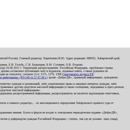
телей России). Главный редактор: Харитонова И.Ю. Адрес редакции: 680032, Хабаровский край,
данов, Е.Н. Голубь, С.Н. Бурындин, Б.М. Сухинин, О.В. Егорова
р) 16.06.2011 г. Территория распространения: Российская Федерация, зарубежные страны.
д архива составляют публикации газет и журналов, изданные книги, а также рукописи по
и не относятся, согласно ст.ст. 1275, 1276, 1306
Гражданского кодекса РФ
.
 информации» (ФЗ-149 от 27.07.06 г.)
архив «Дебри-ДВ», хранящий информацию, гражданско-
остоинство граждан и организаций, либо ущемляющих права и законные интересы граждан, либо
страненных другим средством массовой информации (а также сообщения, переданные в пресс-релизах
 средствах массовой информации».
держания распространенной информации, распространитель не является надлежащим ответчиком,
еля и главного редактор», - из апелляционного определения Хабаровского краевого суда от
 выражению мнения. Блоги и форум не входят в электронное периодическое издание «Дебри-ДВ»,
стие в референдуме граждан Российской Федерации»; считать, там где не указано: лицо (лица),