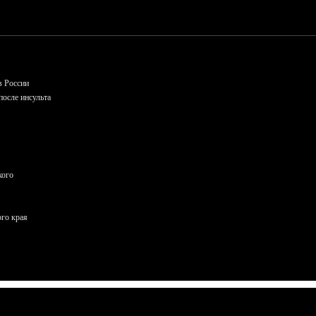
в России
осле инсульта
кого
ого края