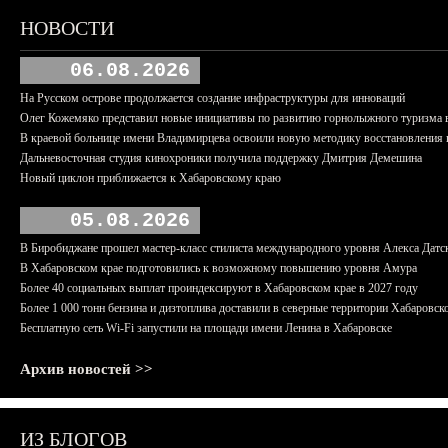
НОВОСТИ
06.08.2026
На Русском острове продолжается создание инфраструктуры для инноваций
Олег Кожемяко представил новые инициативы по развитию горнолыжного туризма 
В краевой больнице имени Владимирцева освоили новую методику восстановления п
Дальневосточная студия кинохроники получила поддержку Дмитрия Демешина
Новый циклон приближается к Хабаровскому краю
05.08.2026
В Биробиджане прошел мастер-класс стилиста международного уровня Алекса Датс
В Хабаровском крае подготовились к возможному повышению уровня Амура
Более 40 социальных выплат проиндексируют в Хабаровском крае в 2027 году
Более 1 000 тонн бензина и дизтоплива доставили в северные территории Хабаровск
Бесплатную сеть Wi-Fi запустили на площади имени Ленина в Хабаровске
Архив новостей >>
ИЗ БЛОГОВ