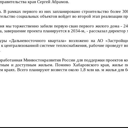
 правительства края Сергей Абрамов.
. В рамках первого из них запланировано строительство более 300 
ельство социальных объектов войдет во второй этап реализации пр
ня мы торжественно забили первую сваю первого жилого дома - 24 
да, завершение проекта планируется в 2034-м, - рассказал директо
уры «Дальневосточного квартала» возложено на АО «Застройщик
 к централизованной системе теплоснабжения, рабочие проведут 
.
зработанная Минвостокразвития России для поддержки проектов к
тным и доступным жильем. Помимо Хабаровского края, жилье по
 краях. Всего планируют возвести около 1,8 млн кв. м жилья для б