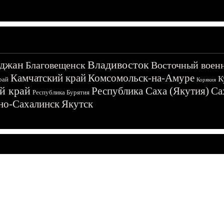
джан
Владивосток
Благовещенск
Восточный воен
Камчатский край
Комсомольск-на-Амуре
К
рай
Корякия
й край
Республика Саха (Якутия)
Са
Республика Бурятия
о-Сахалинск
Якутск