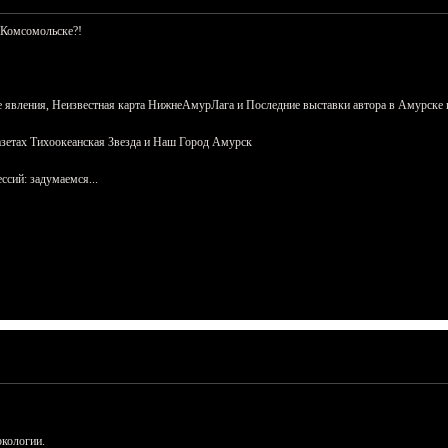
 Комсомольске?!
 явления, Неизвестная карта НижнеАмурЛага и Последние выставки автора в Амурске 
азетах Тихоокеанская Звезда и Наш Город Амурск
сий: задумаемся...
ркологии.