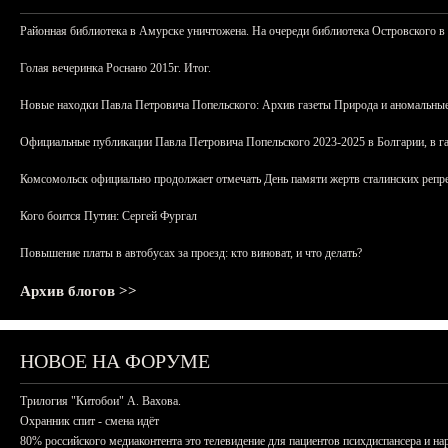
Районная библиотека в Амурске уничтожена. На очереди библиотека Островского в
Голая вечеринка Роснано 2015г. Итог.
Новые находки Павла Петровича Попельского: Архив газеты Природа и аномальные
Официальные публикации Павла Петровича Попельского 2023-2025 в Болгарии, в г
Комсомольск официально продолжает отмечать День памяти жертв сталинских репрес
Кого боится Путин: Сергей Фургал
Повышение платы в автобусах за проезд: кто виноват, и что делать?
Архив блогов >>
НОВОЕ НА ФОРУМЕ
Трилогия "Китобои" А. Вахова.
Охранник спит - смена идёт
80% российского медиаконтента это телевидение для пациентов психдиспансера и на