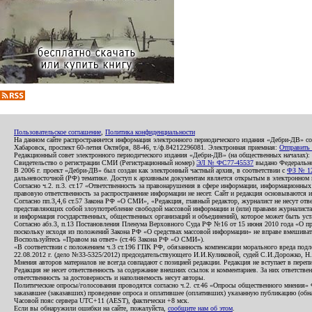
Пользовательское соглашение
,
Политика конфиденциальности
На данном сайте распространяется информация электронного периодического издания «Дебри-ДВ» с
Хабаровск, проспект 60-летия Октября, 88-46, т./ф.84212296081. Электронная приемная:
Отправить
Редакционный совет электронного периодического издания «Дебри-ДВ» (на общественных началах
Свидетельство о регистрации СМИ (Регистрационный номер)
ЭЛ № ФС77-45537
выдано Федеральной
В 2006 г. проект «Дебри-ДВ» был создан как электронный частный архив, в соответствии с
ФЗ № 12
дальневосточной (РФ) тематике. Доступ к архивным документам является открытым в электронном вид
Согласно ч.2. п.3. ст.17 «Ответственность за правонарушения в сфере информации, информационн
правовую ответственность за распространение информации не несет. Сайт и редакция основываются 
Согласно пп.3,4,6 ст.57 Закона РФ «О СМИ», «Редакция, главный редактор, журналист не несут отв
представляющих собой злоупотребление свободой массовой информации и (или) правами журналиста:
и информация государственных, общественных организаций и объединений), которое может быть уста
Согласно абз.3, п.13 Постановления Пленума Верховного Суда РФ №16 от 15 июня 2010 года «О пр
поскольку исходя из положений Закона РФ «О средствах массовой информации» не вправе вмешивать
Воспользуйтесь «Правом на ответ» (ст.46 Закона РФ «О СМИ»).
«В соответствии с положением ч.3 ст.196 ГПК РФ, обязанность компенсации морального вреда подле
22.08.2012 г. (дело №33-5325/2012) председательствующего И.И.Куликовой, судей С.И.Дорожко, Н
Мнения авторов материалов не всегда совпадают с позицией редакции. Редакция не вступает в перепи
Редакция не несет ответственность за содержание внешних ссылок и комментариев. За них ответств
ответственность за достоверность и наполняемость несут авторы.
Политические опросы/голосования проводятся согласно ч.2. ст.46 «Опросы общественного мнения» Фе
заказавшее (заказавших) проведение опроса и оплатившее (оплативших) указанную публикацию (обнаро
Часовой пояс сервера UTC+11 (AEST), фактически +8 мск.
Если вы обнаружили ошибки на сайте, пожалуйста,
сообщите нам об этом
.