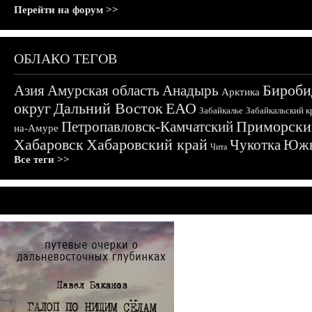
Перейти на форум >>
ОБЛАКО ТЕГОВ
Бироби
Азия
Амурская область
Анадырь
Арктика
округ
Дальний Восток
ЕАО
Забайкалье
Забайкальский к
Приморски
Петропавловск-Камчатский
на-Амуре
Хабаровск
Хабаровский край
Чукотка
Южн
Чита
Все теги >>