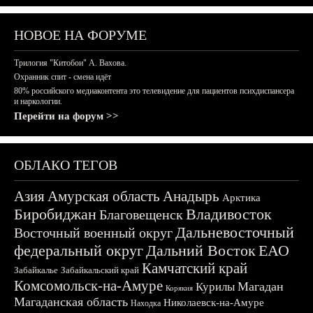
НОВОЕ НА ФОРУМЕ
Трилогия "Китобои" А. Вахова.
Охранник спит - смена идёт
80% российского медиаконтента это телевидение для пациентов психдиспансера
и наркологии.
Перейти на форум >>
ОБЛАКО ТЕГОВ
Азия
Амурская область
Анадырь
Арктика
Биробиджан
Владивосток
Благовещенск
Дальневосточный
Восточный военный округ
федеральный округ
Дальний Восток
ЕАО
Камчатский край
Забайкалье
Забайкальский край
Комсомольск-на-Амуре
Магадан
Курилы
Корякия
Магаданская область
Николаевск-на-Амуре
Находка