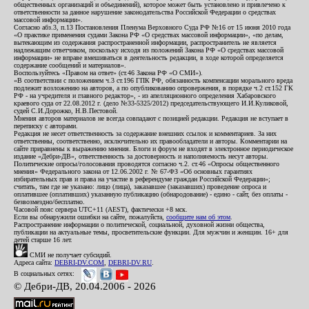
общественных организаций и объединений), которое может быть установлено и привлечено к
ответственности за данное нарушение законодательства Российской Федерации о средствах
массовой информации».
Согласно абз.3, п.13 Постановления Пленума Верховного Суда РФ №16 от 15 июня 2010 года
«О практике применения судами Закона РФ «О средствах массовой информации», «по делам,
вытекающим из содержания распространенной информации, распространитель не является
надлежащим ответчиком, поскольку исходя из положений Закона РФ «О средствах массовой
информации» не вправе вмешиваться в деятельность редакции, в ходе которой определяется
содержание сообщений и материалов».
Воспользуйтесь «Правом на ответ» (ст.46 Закона РФ «О СМИ»).
«В соответствии с положением ч.3 ст.196 ГПК РФ, обязанность компенсации морального вреда
подлежит возложению на авторов, а по опубликованию опровержения, в порядке ч.2 ст.152 ГК
РФ - на учредителя и главного редактор», - из апелляционного определения Хабаровского
краевого суда от 22.08.2012 г. (дело №33-5325/2012) председательствующего И.И.Куликовой,
судей С.И.Дорожко, Н.В.Пестовой.
Мнения авторов материалов не всегда совпадают с позицией редакции. Редакция не вступает в
переписку с авторами.
Редакция не несет ответственность за содержание внешних ссылок и комментариев. За них
ответственны, соответственно, исключительно их правообладатели и авторы. Комментарии на
сайте приравнены к выражению мнения. Блоги и форум не входят в электронное периодическое
издание «Дебри-ДВ», ответственность за достоверность и наполняемость несут авторы.
Политические опросы/голосования проводятся согласно ч.2. ст.46 «Опросы общественного
мнения» Федерального закона от 12.06.2002 г. № 67-ФЗ «Об основных гарантиях
избирательных прав и права на участие в референдуме граждан Российской Федерации»;
считать, там где не указано: лицо (лица), заказавшее (заказавших) проведение опроса и
оплатившее (оплативших) указанную публикацию (обнародование) - едино - сайт, без оплаты -
безвозмездно/бесплатно.
Часовой пояс сервера UTC+11 (AEST), фактически +8 мск.
Если вы обнаружили ошибки на сайте, пожалуйста,
сообщите нам об этом
.
Распространение информации о политической, социальной, духовной жизни общества,
публикации на актуальные темы, просветительские функции. Для мужчин и женщин. 16+ для
детей старше 16 лет.
СМИ не получает субсидий.
Адреса сайта:
DEBRI-DV.COM
,
DEBRI-DV.RU
.
В социальных сетях:
© Дебри-ДВ, 20.04.2006 - 2026