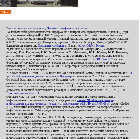
Пользовательское соглашение
,
Политика конфиденциальности
На данном сайте распространяется информация электронного периодического издания «Дебри-
ДВ» со знаком «Дебри-ДВ». 16+ Учредитель: Пронякин К.А. (член Союза журналистов
России, член Союза писателей России). Главный редактор: Харитонова И.Ю. Адрес редакции:
680032, Хабаровский край, Хабаровск, проспект 60-летия Октября, 88-46, т./ф.84212296081.
Электронная приемная:
Отправить сообщение
. E-mail:
editor@debri-dv.com
Редакционный совет электронного периодического издания «Дебри-ДВ» (на общественных
началах): К.А. Пронякин, И.Ю. Харитонова, А.Э. Мирмович, Ю.Н. Юрьев, Ю.В. Ковалев,
Л.Н. Левина, А.Ю. Жданов, Е.Н. Голубь, С.Н. Бурындин, Б.М. Сухинин, О.В. Егорова
Свидетельство о регистрации СМИ (Регистрационный номер)
ЭЛ № ФС77-45537
выдано
Федеральной службой по надзору в сфере связи, информационных технологий и массовых
коммуникаций (Роскомнадзор) 16.06.2011 г. Территория распространения: Российская
Федерация, зарубежные страны.
В 2006 г. проект «Дебри-ДВ» был создан как электронный частный архив, в соответствии с
ФЗ
№ 125 «Об архивном деле в Российской Федерации»
, согласно п. 2 ст. 13 «Создание архивов».
Основной фонд архива составляют публикации газет и журналов, изданные книги, а также
рукописи по дальневосточной (РФ) тематике. Доступ к архивным документам является
открытым в электронном виде, согласно п. 1 ст. 24 вышеобозначенного закона. Архивные
документы к частной собственности редакции не относятся, согласно ст.ст. 1275, 1276, 1306
Гражданского кодекса РФ
.
Согласно ч.2. п.3. ст.17 «Ответственность за правонарушения в сфере информации,
информационных технологий и защиты информации»
Закона РФ «Об информации,
информационных технологиях и о защите информации» (ФЗ-149 от 27.07.06 г.)
архив «Дебри-
ДВ», хранящий информацию, гражданско-правовую ответственность за распространение
информации не несет. Сайт и редакция основываются и работают на основании ст.8 «Право на
доступ к информации» ФЗ-149.
Согласно пп.3,4,6 ст.57 Закона РФ «О СМИ», «Редакция, главный редактор, журналист не несут
ответственности за распространение сведений, не соответствующих действительности и
порочащих честь и достоинство граждан и организаций, либо ущемляющих права и законные
интересы граждан, либо представляющих собой злоупотребление свободой массовой
информации и (или) правами журналиста: ...если они являются дословным воспроизведением
сообщений и материалов или их фрагментов, распространенных другим средством массовой
информации (а также сообщения, переданные в пресс-релизах и информация государственных,