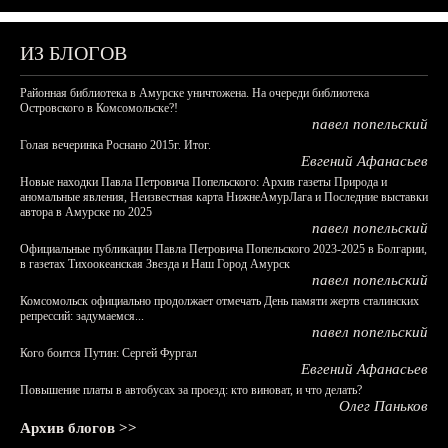
ИЗ БЛОГОВ
Районная библиотека в Амурске уничтожена. На очереди библиотека
Островского в Комсомольске?!
павел попельский
Голая вечеринка Роснано 2015г. Итог.
Евгений Афанасьев
Новые находки Павла Петровича Попельского: Архив газеты Природа и
аномальные явления, Неизвестная карта НижнеАмурЛага и Последние выставки
автора в Амурске по 2025
павел попельский
Официальные публикации Павла Петровича Попельского 2023-2025 в Болгарии,
в газетах Тихоокеанская Звезда и Наш Город Амурск
павел попельский
Комсомольск официально продолжает отмечать День памяти жертв сталинских
репрессий: задумаемся...
павел попельский
Кого боится Путин: Сергей Фургал
Евгений Афанасьев
Повышение платы в автобусах за проезд: кто виноват, и что делать?
Олег Паньков
Архив блогов >>