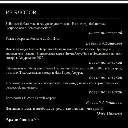
ИЗ БЛОГОВ
Районная библиотека в Амурске уничтожена. На очереди библиотека
Островского в Комсомольске?!
павел попельский
Голая вечеринка Роснано 2015г. Итог.
Евгений Афанасьев
Новые находки Павла Петровича Попельского: Архив газеты Природа и
аномальные явления, Неизвестная карта НижнеАмурЛага и Последние выставки
автора в Амурске по 2025
павел попельский
Официальные публикации Павла Петровича Попельского 2023-2025 в Болгарии,
в газетах Тихоокеанская Звезда и Наш Город Амурск
павел попельский
Комсомольск официально продолжает отмечать День памяти жертв сталинских
репрессий: задумаемся...
павел попельский
Кого боится Путин: Сергей Фургал
Евгений Афанасьев
Повышение платы в автобусах за проезд: кто виноват, и что делать?
Олег Паньков
Архив блогов >>