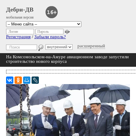
Дебри-ДВ
мобильная версия
Логин
Пароль
Регистрация
/
Забыли пароль?
расширенный
На Комсомольском-на-Амуре авиационном заводе запустили
строительство нового корпуса