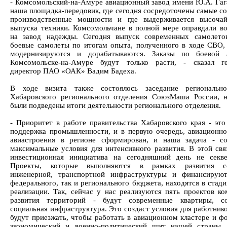
- Комсомольский-на-Амуре авиационный завод имени Ю.А. Гага
наша площадка-передовик, где сегодня сосредоточены самые с
производственные мощности и где выдерживается высоча
выпуска техники. Комсомольчане в полной мере оправдали в
на завод надежды. Сегодня выпуск современных самолето
боевые самолеты по итогам опыта, полученного в ходе СВО,
модернизируются и дорабатываются. Заказы по боевой 
Комсомольске-на-Амуре будут только расти, - сказал ге
директор ПАО «ОАК» Вадим Бадеха.
В ходе визита также состоялось заседание регионально
Хабаровского регионального отделения СоюзМаша России, 
были подведены итоги деятельности регионального отделения.
- Приоритет в работе правительства Хабаровского края - это
поддержка промышленности, и в первую очередь, авиационно
авиастроения в регионе сформирован, и наша задача - с
максимальные условия для интенсивного развития. В этой свя
инвестиционная инициатива на сегодняшний день не секве
Проекты, которые выполняются в рамках развития со
инженерной, транспортной инфраструктуры и финансируют
федерального, так и регионального бюджета, находятся в стад
реализации. Так, сейчас у нас реализуются пять проектов ко
развития территорий - будут современные квартиры, со
социальная инфраструктура. Это создаст условия для работник
будут приезжать, чтобы работать в авиационном кластере и ф
экономический и военно-политический щит нашей страны,