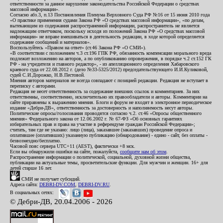
ответственности за данное нарушение законодательства Российской Федерации о средствах
массовой информации».
Согласно абз.3, п.13 Постановления Пленума Верховного Суда РФ №16 от 15 июня 2010 года
«О практике применения судами Закона РФ «О средствах массовой информации», «по делам,
вытекающим из содержания распространенной информации, распространитель не является
надлежащим ответчиком, поскольку исходя из положений Закона РФ «О средствах массовой
информации» не вправе вмешиваться в деятельность редакции, в ходе которой определяется
содержание сообщений и материалов».
Воспользуйтесь «Правом на ответ» (ст.46 Закона РФ «О СМИ»).
«В соответствии с положением ч.3 ст.196 ГПК РФ, обязанность компенсации морального вреда
подлежит возложению на авторов, а по опубликованию опровержения, в порядке ч.2 ст.152 ГК
РФ - на учредителя и главного редактор», - из апелляционного определения Хабаровского
краевого суда от 22.08.2012 г. (дело №33-5325/2012) председательствующего И.И.Куликовой,
судей С.И.Дорожко, Н.В.Пестовой.
Мнения авторов материалов не всегда совпадают с позицией редакции. Редакция не вступает в
переписку с авторами.
Редакция не несет ответственность за содержание внешних ссылок и комментариев. За них
ответственны, соответственно, исключительно их правообладатели и авторы. Комментарии на
сайте приравнены к выражению мнения. Блоги и форум не входят в электронное периодическое
издание «Дебри-ДВ», ответственность за достоверность и наполняемость несут авторы.
Политические опросы/голосования проводятся согласно ч.2. ст.46 «Опросы общественного
мнения» Федерального закона от 12.06.2002 г. № 67-ФЗ «Об основных гарантиях
избирательных прав и права на участие в референдуме граждан Российской Федерации»;
считать, там где не указано: лицо (лица), заказавшее (заказавших) проведение опроса и
оплатившее (оплативших) указанную публикацию (обнародование) - едино - сайт, без оплаты -
безвозмездно/бесплатно.
Часовой пояс сервера UTC+11 (AEST), фактически +8 мск.
Если вы обнаружили ошибки на сайте, пожалуйста,
сообщите нам об этом
.
Распространение информации о политической, социальной, духовной жизни общества,
публикации на актуальные темы, просветительские функции. Для мужчин и женщин. 16+ для
детей старше 16 лет.
СМИ не получает субсидий.
Адреса сайта:
DEBRI-DV.COM
,
DEBRI-DV.RU
.
В социальных сетях:
© Дебри-ДВ, 20.04.2006 - 2026