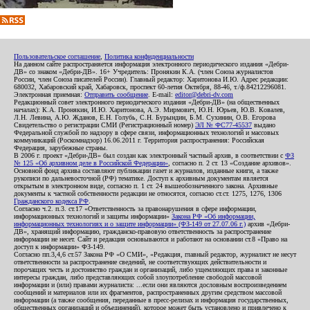
Пользовательское соглашение
,
Политика конфиденциальности
На данном сайте распространяется информация электронного периодического издания «Дебри-
ДВ» со знаком «Дебри-ДВ». 16+ Учредитель: Пронякин К.А. (член Союза журналистов
России, член Союза писателей России). Главный редактор: Харитонова И.Ю. Адрес редакции:
680032, Хабаровский край, Хабаровск, проспект 60-летия Октября, 88-46, т./ф.84212296081.
Электронная приемная:
Отправить сообщение
. E-mail:
editor@debri-dv.com
Редакционный совет электронного периодического издания «Дебри-ДВ» (на общественных
началах): К.А. Пронякин, И.Ю. Харитонова, А.Э. Мирмович, Ю.Н. Юрьев, Ю.В. Ковалев,
Л.Н. Левина, А.Ю. Жданов, Е.Н. Голубь, С.Н. Бурындин, Б.М. Сухинин, О.В. Егорова
Свидетельство о регистрации СМИ (Регистрационный номер)
ЭЛ № ФС77-45537
выдано
Федеральной службой по надзору в сфере связи, информационных технологий и массовых
коммуникаций (Роскомнадзор) 16.06.2011 г. Территория распространения: Российская
Федерация, зарубежные страны.
В 2006 г. проект «Дебри-ДВ» был создан как электронный частный архив, в соответствии с
ФЗ
№ 125 «Об архивном деле в Российской Федерации»
, согласно п. 2 ст. 13 «Создание архивов».
Основной фонд архива составляют публикации газет и журналов, изданные книги, а также
рукописи по дальневосточной (РФ) тематике. Доступ к архивным документам является
открытым в электронном виде, согласно п. 1 ст. 24 вышеобозначенного закона. Архивные
документы к частной собственности редакции не относятся, согласно ст.ст. 1275, 1276, 1306
Гражданского кодекса РФ
.
Согласно ч.2. п.3. ст.17 «Ответственность за правонарушения в сфере информации,
информационных технологий и защиты информации»
Закона РФ «Об информации,
информационных технологиях и о защите информации» (ФЗ-149 от 27.07.06 г.)
архив «Дебри-
ДВ», хранящий информацию, гражданско-правовую ответственность за распространение
информации не несет. Сайт и редакция основываются и работают на основании ст.8 «Право на
доступ к информации» ФЗ-149.
Согласно пп.3,4,6 ст.57 Закона РФ «О СМИ», «Редакция, главный редактор, журналист не несут
ответственности за распространение сведений, не соответствующих действительности и
порочащих честь и достоинство граждан и организаций, либо ущемляющих права и законные
интересы граждан, либо представляющих собой злоупотребление свободой массовой
информации и (или) правами журналиста: ...если они являются дословным воспроизведением
сообщений и материалов или их фрагментов, распространенных другим средством массовой
информации (а также сообщения, переданные в пресс-релизах и информация государственных,
общественных организаций и объединений), которое может быть установлено и привлечено к