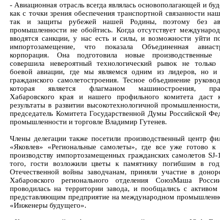
- Авиационная отрасль всегда являлась основополагающей и буд
как с точки зрения обеспечения транспортной связанности наш
так и защиты рубежей нашей Родины, поэтому без ав
промышленности не обойтись. Когда отсутствует международ
вводятся санкции, у нас есть и силы, и возможности уйти п
импортозамещение, что показала Объединенная авиастр
корпорация. Она подготовила новые производственные 
совершила невероятный технологический рывок не только
боевой авиации, где мы являемся одним из лидеров, но и
гражданского самолетостроения. Тесное объединение руково
которая является флагманом машиностроения, прав
Хабаровского края и нашего профильного комитета даст 
результаты в развитии высокотехнологичной промышленности,
председатель Комитета Государственной Думы Российской Фе
промышленности и торговле Владимир Гутенев.
Члены делегации также посетили производственный центр ф
«Яковлев» «Региональные самолеты», где все уже готово к
производству импортозамещенных гражданских самолетов SJ-
того, гости возложили цветы к памятнику погибшим в го
Отечественной войны заводчанам, приняли участие в донор
Хабаровского регионального отделения СоюзМаша России
проводилась на территории завода, и пообщались с активом
представляющим предприятие на международном промышлен
«Инженеры будущего».