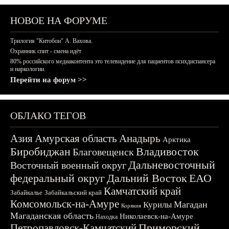
НОВОЕ НА ФОРУМЕ
Трилогия "Китобои" А. Вахова.
Охранник спит - смена идёт
80% российского медиаконтента это телевидение для пациентов психдиспансера
и наркологии.
Перейти на форум >>
ОБЛАКО ТЕГОВ
Азия
Амурская область
Анадырь
Арктика
Биробиджан
Владивосток
Благовещенск
Дальневосточный
Восточный военный округ
федеральный округ
Дальний Восток
ЕАО
Камчатский край
Забайкалье
Забайкальский край
Комсомольск-на-Амуре
Магадан
Курилы
Корякия
Магаданская область
Николаевск-на-Амуре
Находка
Приморский
Петропавловск-Камчатский