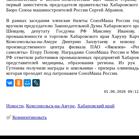
первый заместитель председателя правительства Хабаровского 
Бюро Союза машиностроителей России Сергей Абрамов.
В рамках заседания членские билеты СоюзМаша России то
вручили председателю Законодательной Думы Хабаровского кр
Шевцову, депутату Госдумы РФ Максиму Иванову, 
промышленности и торговли Хабаровского края Харуну Карча
Комсомольска-на-Амуре Дмитрию Заплутаеву и новому 
производственного центра филиала ПАО «Яковлев» «Рег
самолеты» Егору Попову. Наградами СоюзМаша России и Ми
РФ отметили работников промышленных предприятий Хабаровс
представителей медицины, образования региона. Из рук 
Гутенева получили награды и школьники - призеры олимпиады
которая проходит под патронажем СоюзМаша России.
01.06.2026 09:11
Новости
,
Комсомольск-на-Амуре
,
Хабаровский край
Комментировать