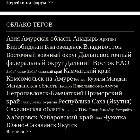
Перейти на форум >>
ОБЛАКО ТЕГОВ
Азия
Амурская область
Анадырь
Арктика
Биробиджан
Владивосток
Благовещенск
Дальневосточный
Восточный военный округ
федеральный округ
Дальний Восток
ЕАО
Камчатский край
Забайкалье
Забайкальский край
Комсомольск-на-Амуре
Магадан
Курилы
Корякия
Магаданская область
Николаевск-на-Амуре
Находка
Приморский
Петропавловск-Камчатский
край
Республика Саха (Якутия)
Республика Бурятия
Сахалинская область
ТОФ
Тында
Улан-Удэ
Уссурийск
Сибирь
Хабаровск
Хабаровский край
Чукотка
Чита
Южно-Сахалинск
Якутск
Все теги >>