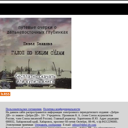
Пользовательское соглашение
,
Политика конфиденциальности
На данном сайте распространяется информация электронного периодического издания «Дебри-
ДВ» со знаком «Дебри-ДВ». 16+ Учредитель: Пронякин К.А. (член Союза журналистов
России, член Союза писателей России). Главный редактор: Харитонова И.Ю. Адрес редакции:
680032, Хабаровский край, Хабаровск, проспект 60-летия Октября, 88-46, т./ф.84212296081.
Электронная приемная:
Отправить сообщение
. E-mail:
editor@debri-dv.com
Редакционный совет электронного периодического издания «Дебри-ДВ» (на общественных