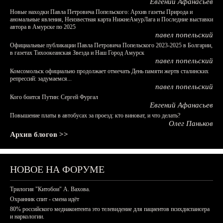
Евгений Афанасьев
Новые находки Павла Петровича Попельского: Архив газеты Природа и
аномальные явления, Неизвестная карта НижнеАмурЛага и Последние выставки
автора в Амурске по 2025
павел попельский
Официальные публикации Павла Петровича Попельского 2023-2025 в Болгарии,
в газетах Тихоокеанская Звезда и Наш Город Амурск
павел попельский
Комсомольск официально продолжает отмечать День памяти жертв сталинских
репрессий: задумаемся...
павел попельский
Кого боится Путин: Сергей Фургал
Евгений Афанасьев
Повышение платы в автобусах за проезд: кто виноват, и что делать?
Олег Паньков
Архив блогов >>
НОВОЕ НА ФОРУМЕ
Трилогия "Китобои" А. Вахова.
Охранник спит - смена идёт
80% российского медиаконтента это телевидение для пациентов психдиспансера
и наркологии.