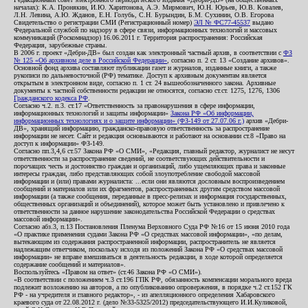
началах): К.А. Пронякин, И.Ю. Харитонова, А.Э. Мирмович, Ю.Н. Юрьев, Ю.В. Ковалев,
Л.Н. Левина, А.Ю. Жданов, Е.Н. Голубь, С.Н. Бурындин, Б.М. Сухинин, О.В. Егорова
Свидетельство о регистрации СМИ (Регистрационный номер)
ЭЛ № ФС77-45537
выдано
Федеральной службой по надзору в сфере связи, информационных технологий и массовых
коммуникаций (Роскомнадзор) 16.06.2011 г. Территория распространения: Российская
Федерация, зарубежные страны.
В 2006 г. проект «Дебри-ДВ» был создан как электронный частный архив, в соответствии с
ФЗ
№ 125 «Об архивном деле в Российской Федерации»
, согласно п. 2 ст. 13 «Создание архивов».
Основной фонд архива составляют публикации газет и журналов, изданные книги, а также
рукописи по дальневосточной (РФ) тематике. Доступ к архивным документам является
открытым в электронном виде, согласно п. 1 ст. 24 вышеобозначенного закона. Архивные
документы к частной собственности редакции не относятся, согласно ст.ст. 1275, 1276, 1306
Гражданского кодекса РФ
.
Согласно ч.2. п.3. ст.17 «Ответственность за правонарушения в сфере информации,
информационных технологий и защиты информации»
Закона РФ «Об информации,
информационных технологиях и о защите информации» (ФЗ-149 от 27.07.06 г.)
архив «Дебри-
ДВ», хранящий информацию, гражданско-правовую ответственность за распространение
информации не несет. Сайт и редакция основываются и работают на основании ст.8 «Право на
доступ к информации» ФЗ-149.
Согласно пп.3,4,6 ст.57 Закона РФ «О СМИ», «Редакция, главный редактор, журналист не несут
ответственности за распространение сведений, не соответствующих действительности и
порочащих честь и достоинство граждан и организаций, либо ущемляющих права и законные
интересы граждан, либо представляющих собой злоупотребление свободой массовой
информации и (или) правами журналиста: ...если они являются дословным воспроизведением
сообщений и материалов или их фрагментов, распространенных другим средством массовой
информации (а также сообщения, переданные в пресс-релизах и информация государственных,
общественных организаций и объединений), которое может быть установлено и привлечено к
ответственности за данное нарушение законодательства Российской Федерации о средствах
массовой информации».
Согласно абз.3, п.13 Постановления Пленума Верховного Суда РФ №16 от 15 июня 2010 года
«О практике применения судами Закона РФ «О средствах массовой информации», «по делам,
вытекающим из содержания распространенной информации, распространитель не является
надлежащим ответчиком, поскольку исходя из положений Закона РФ «О средствах массовой
информации» не вправе вмешиваться в деятельность редакции, в ходе которой определяется
содержание сообщений и материалов».
Воспользуйтесь «Правом на ответ» (ст.46 Закона РФ «О СМИ»).
«В соответствии с положением ч.3 ст.196 ГПК РФ, обязанность компенсации морального вреда
подлежит возложению на авторов, а по опубликованию опровержения, в порядке ч.2 ст.152 ГК
РФ - на учредителя и главного редактор», - из апелляционного определения Хабаровского
краевого суда от 22.08.2012 г. (дело №33-5325/2012) председательствующего И.И.Куликовой,