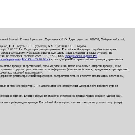
телей России). Главный редактор: Харитонова И.Ю. Адрес редакции: 680032, Хабаровский край,
данов, Е.Н. Голубь, С.Н. Бурындин, Б.М. Сухинин, О.В. Егорова
р) 16.06.2011 г. Территория распространения: Российская Федерация, зарубежные страны.
д архива составляют публикации газет и журналов, изданные книги, а также рукописи по
и не относятся, согласно ст.ст. 1275, 1276, 1306
Гражданского кодекса РФ
.
 информации» (ФЗ-149 от 27.07.06 г.)
архив «Дебри-ДВ», хранящий информацию, гражданско-
остоинство граждан и организаций, либо ущемляющих права и законные интересы граждан, либо
страненных другим средством массовой информации (а также сообщения, переданные в пресс-релизах
 средствах массовой информации».
держания распространенной информации, распространитель не является надлежащим ответчиком,
еля и главного редактор», - из апелляционного определения Хабаровского краевого суда от
 выражению мнения. Блоги и форум не входят в электронное периодическое издание «Дебри-ДВ»,
стие в референдуме граждан Российской Федерации»; считать, там где не указано: лицо (лица),