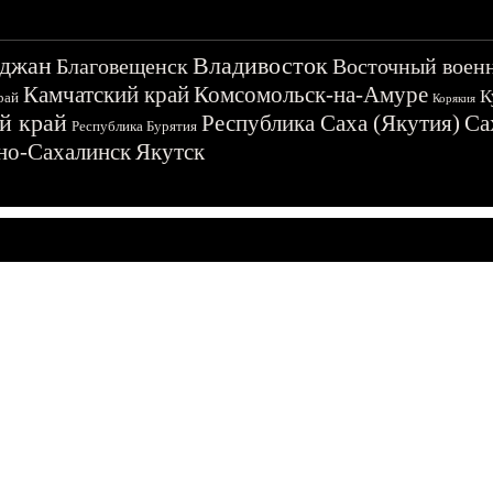
джан
Владивосток
Благовещенск
Восточный воен
Камчатский край
Комсомольск-на-Амуре
К
рай
Корякия
й край
Республика Саха (Якутия)
Са
Республика Бурятия
о-Сахалинск
Якутск