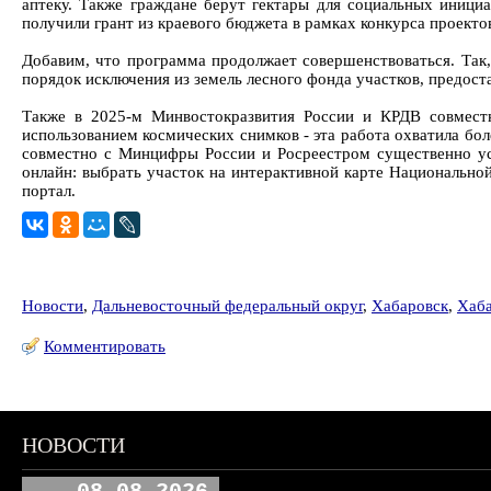
аптеку. Также граждане берут гектары для социальных инициа
получили грант из краевого бюджета в рамках конкурса проекто
Добавим, что программа продолжает совершенствоваться. Так
порядок исключения из земель лесного фонда участков, предос
Также в 2025-м Минвостокразвития России и КРДВ совмест
использованием космических снимков - эта работа охватила бо
совместно с Минцифры России и Росреестром существенно ус
онлайн: выбрать участок на интерактивной карте Национально
портал.
Новости
,
Дальневосточный федеральный округ
,
Хабаровск
,
Хаба
Комментировать
НОВОСТИ