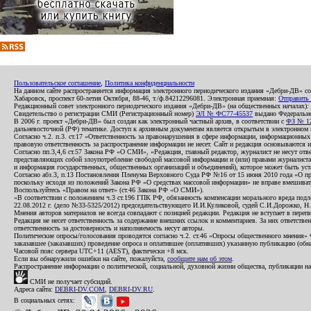
Пользовательское соглашение
,
Политика конфиденциальности
На данном сайте распространяется информация электронного периодического издания «Дебри-ДВ» с
Хабаровск, проспект 60-летия Октября, 88-46, т./ф.84212296081. Электронная приемная:
Отправить
Редакционный совет электронного периодического издания «Дебри-ДВ» (на общественных началах
Свидетельство о регистрации СМИ (Регистрационный номер)
ЭЛ № ФС77-45537
выдано Федеральной
В 2006 г. проект «Дебри-ДВ» был создан как электронный частный архив, в соответствии с
ФЗ № 12
дальневосточной (РФ) тематике. Доступ к архивным документам является открытым в электронном вид
Согласно ч.2. п.3. ст.17 «Ответственность за правонарушения в сфере информации, информационн
правовую ответственность за распространение информации не несет. Сайт и редакция основываются 
Согласно пп.3,4,6 ст.57 Закона РФ «О СМИ», «Редакция, главный редактор, журналист не несут отв
представляющих собой злоупотребление свободой массовой информации и (или) правами журналиста:
и информация государственных, общественных организаций и объединений), которое может быть уста
Согласно абз.3, п.13 Постановления Пленума Верховного Суда РФ №16 от 15 июня 2010 года «О пр
поскольку исходя из положений Закона РФ «О средствах массовой информации» не вправе вмешивать
Воспользуйтесь «Правом на ответ» (ст.46 Закона РФ «О СМИ»).
«В соответствии с положением ч.3 ст.196 ГПК РФ, обязанность компенсации морального вреда подле
22.08.2012 г. (дело №33-5325/2012) председательствующего И.И.Куликовой, судей С.И.Дорожко, Н
Мнения авторов материалов не всегда совпадают с позицией редакции. Редакция не вступает в перепи
Редакция не несет ответственность за содержание внешних ссылок и комментариев. За них ответств
ответственность за достоверность и наполняемость несут авторы.
Политические опросы/голосования проводятся согласно ч.2. ст.46 «Опросы общественного мнения» Фе
заказавшее (заказавших) проведение опроса и оплатившее (оплативших) указанную публикацию (обнаро
Часовой пояс сервера UTC+11 (AEST), фактически +8 мск.
Если вы обнаружили ошибки на сайте, пожалуйста,
сообщите нам об этом
.
Распространение информации о политической, социальной, духовной жизни общества, публикации на
СМИ не получает субсидий.
Адреса сайта:
DEBRI-DV.COM
,
DEBRI-DV.RU
.
В социальных сетях: