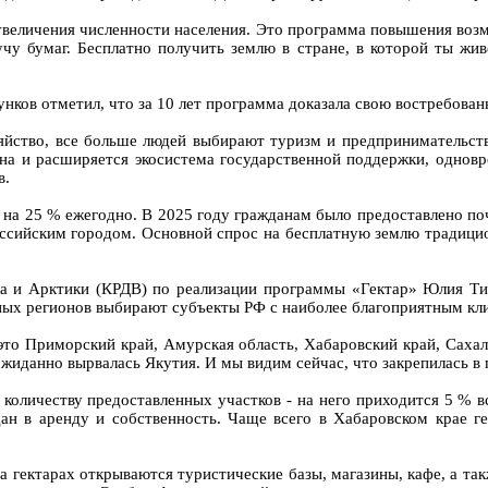
 увеличения численности населения. Это программа повышения воз
учу бумаг. Бесплатно получить землю в стране, в которой ты жи
нков отметил, что за 10 лет программа доказала свою востребован
озяйство, все больше людей выбирают туризм и предпринимательст
на и расширяется экосистема государственной поддержки, однов
в.
 на 25 % ежегодно. В 2025 году гражданам было предоставлено по
российским городом. Основной спрос на бесплатную землю традици
а и Арктики (КРДВ) по реализации программы «Гектар» Юлия Ти
ьных регионов выбирают субъекты РФ с наиболее благоприятным кл
это Приморский край, Амурская область, Хабаровский край, Саха
еожиданно вырвалась Якутия. И мы видим сейчас, что закрепилась в
 количеству предоставленных участков - на него приходится 5 % 
дан в аренду и собственность. Чаще всего в Хабаровском крае г
а гектарах открываются туристические базы, магазины, кафе, а т