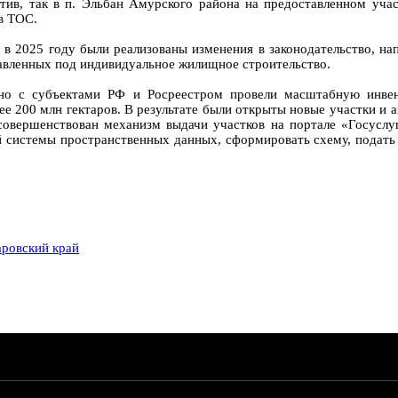
тив, так в п. Эльбан Амурского района на предоставленном уча
в ТОС.
, в 2025 году были реализованы изменения в законодательство, 
тавленных под индивидуальное жилищное строительство.
но с субъектами РФ и Росреестром провели масштабную инвен
лее 200 млн гектаров. В результате были открыты новые участки 
овершенствован механизм выдачи участков на портале «Госуслуг
й системы пространственных данных, сформировать схему, подать 
ровский край