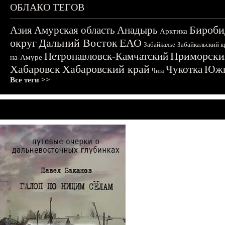
ОБЛАКО ТЕГОВ
Бироби
Азия
Амурская область
Анадырь
Арктика
округ
Дальний Восток
ЕАО
Забайкалье
Забайкальский к
Приморски
Петропавловск-Камчатский
на-Амуре
Хабаровск
Хабаровский край
Чукотка
Южн
Чита
Все теги >>