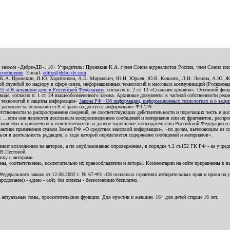
о знаком «Дебри-ДВ». 16+ Учредитель: Пронякин К.А. (член Союза журналистов России, член Союза писа
 сообщение
. E-mail:
editor@debri-dv.com
): К.А. Пронякин, И.Ю. Харитонова, А.Э. Мирмович, Ю.Н. Юрьев, Ю.В. Ковалев, Л.Н. Левина, А.Ю. Ж
 службой по надзору в сфере связи, информационных технологий и массовых коммуникаций (Роскомнадзо
5 «Об архивном деле в Российской Федерации»
, согласно п. 2 ст. 13 «Создание архивов». Основной фон
е, согласно п. 1 ст. 24 вышеобозначенного закона. Архивные документы к частной собственности редакци
ых технологий и защиты информации»
Закона РФ «Об информации, информационных технологиях и о защите
и работают на основании ст.8 «Право на доступ к информации» ФЗ-149.
етственности за распространение сведений, не соответствующих действительности и порочащих честь и д
 ...если они являются дословным воспроизведением сообщений и материалов или их фрагментов, распро
новлено и привлечено к ответственности за данное нарушение законодательства Российской Федерации о
актике применения судами Закона РФ «О средствах массовой информации», «по делам, вытекающим из со
ся в деятельность редакции, в ходе которой определяется содержание сообщений и материалов».
жит возложению на авторов, а по опубликованию опровержения, в порядке ч.2 ст.152 ГК РФ - на учредит
.В.Пестовой.
ску с авторами.
енны, соответственно, исключительно их правообладатели и авторы. Комментарии на сайте приравнены к
дерального закона от 12.06.2002 г. № 67-ФЗ «Об основных гарантиях избирательных прав и права на уча
дование) - едино - сайт, без оплаты - безвозмездно/бесплатно.
 актуальные темы, просветительские функции. Для мужчин и женщин. 16+ для детей старше 16 лет.