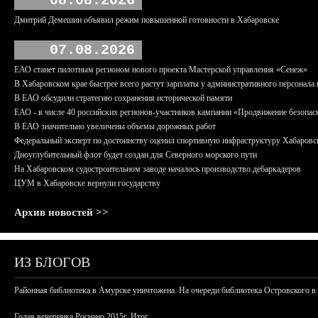
08.08.2026
Дмитрий Демешин объявил режим повышенной готовности в Хабаровске
07.08.2026
ЕАО станет пилотным регионом нового проекта Мастерской управления «Сенеж»
В Хабаровском крае быстрее всего растут зарплаты у административного персонала 
В ЕАО обсудили стратегию сохранения исторической памяти
ЕАО - в числе 40 российских регионов-участников кампании «Продвижение безопас
В ЕАО значительно увеличены объемы дорожных работ
Федеральный эксперт по достоинству оценил спортивную инфраструктуру Хабаровс
Дноуглубительный флот будет создан для Северного морского пути
На Хабаровском судостроительном заводе началось производство дебаркадеров
ЦУМ в Хабаровске вернули государству
Архив новостей >>
ИЗ БЛОГОВ
Районная библиотека в Амурске уничтожена. На очереди библиотека Островского в
Голая вечеринка Роснано 2015г. Итог.