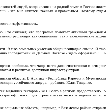
можностей людей, когда человек на родной земле в России может
вешь - это мне кажется, важным и правильным. Поэтому будем
ность и эффективность.
во. Это означает, что программа помогает активным гражданам
ременно решающая как социальные, так и экономические задачи
чти 19 тыс. земельных участков общей площадью свыше 13 тыс.
онно сосредоточен на Дальнем Востоке - здесь оформлено 85 %
щенко сообщила, что чаще всего дальневосточники и северяне
иматом и развитой, доступной инфраструктурой.
линская область. В Арктике - Республика Карелия и Мурманская
 позиции устойчивого лидера, - добавила Юлия Тищенко.
всех выданных гектаров ДФО. Всего в регионе предоставлено 15
ектары оформляют для строительства жилья и ведения личного
акже социальные объекты, например, в Вяземском районе открыли