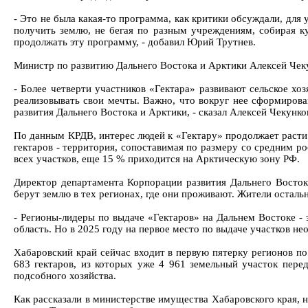
- Это не была какая-то программа, как критики обсуждали, для
получить землю, не бегая по разным учреждениям, собирая к
продолжать эту программу, - добавил Юрий Трутнев.
Министр по развитию Дальнего Востока и Арктики Алексей Чеку
- Более четверти участников «Гектара» развивают сельское х
реализовывать свои мечты. Важно, что вокруг нее сформирова
развития Дальнего Востока и Арктики, - сказал Алексей Чекунко
По данным КРДВ, интерес людей к «Гектару» продолжает расти
гектаров - территория, сопоставимая по размеру со средним 
всех участков, еще 15 % приходится на Арктическую зону РФ.
Директор департамента Корпорации развития Дальнего Восток
берут землю в тех регионах, где они проживают. Жители остал
- Регионы-лидеры по выдаче «Гектаров» на Дальнем Востоке - 
область. Но в 2025 году на первое место по выдаче участков н
Хабаровский край сейчас входит в первую пятерку регионов по
683 гектаров, из которых уже 4 961 земельный участок пере
подсобного хозяйства.
Как рассказали в министерстве имущества Хабаровского края, н