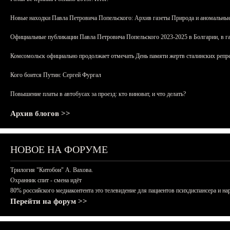
Новые находки Павла Петровича Попельского: Архив газеты Природа и аномальные
Официальные публикации Павла Петровича Попельского 2023-2025 в Болгарии, в г
Комсомольск официально продолжает отмечать День памяти жертв сталинских репрес
Кого боится Путин: Сергей Фургал
Повышение платы в автобусах за проезд: кто виноват, и что делать?
Архив блогов >>
НОВОЕ НА ФОРУМЕ
Трилогия "Китобои" А. Вахова.
Охранник спит - смена идёт
80% российского медиаконтента это телевидение для пациентов психдиспансера и на
Перейти на форум >>