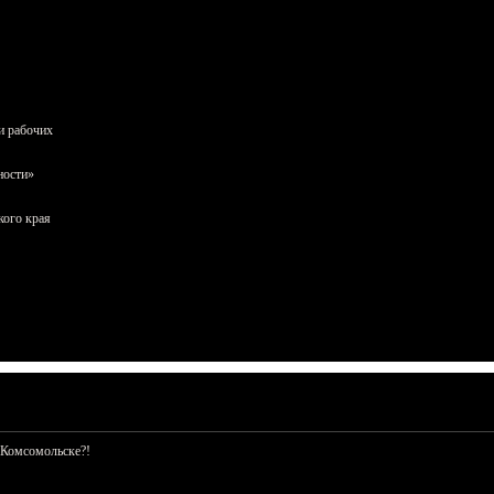
и рабочих
ности»
кого края
 Комсомольске?!