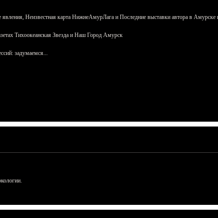
 явления, Неизвестная карта НижнеАмурЛага и Последние выставки автора в Амурске 
азетах Тихоокеанская Звезда и Наш Город Амурск
сий: задумаемся...
ркологии.