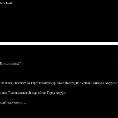
кого края
 Комсомольске?!
 явления, Неизвестная карта НижнеАмурЛага и Последние выставки автора в Амурске 
азетах Тихоокеанская Звезда и Наш Город Амурск
сий: задумаемся...