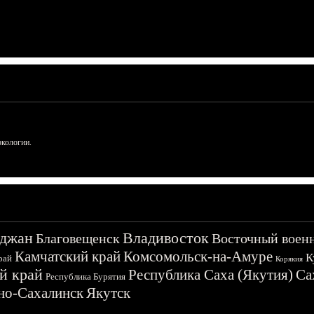
ркологии.
джан
Владивосток
Благовещенск
Восточный воен
Камчатский край
Комсомольск-на-Амуре
К
рай
Корякия
й край
Республика Саха (Якутия)
Са
Республика Бурятия
о-Сахалинск
Якутск