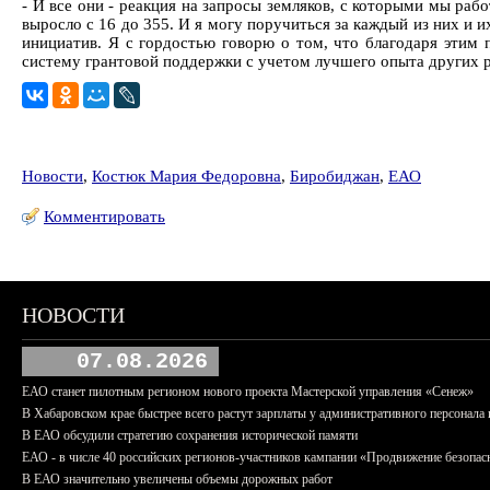
- И все они - реакция на запросы земляков, с которыми мы раб
выросло с 16 до 355. И я могу поручиться за каждый из них и
инициатив. Я с гордостью говорю о том, что благодаря этим
систему грантовой поддержки с учетом лучшего опыта других р
Новости
,
Костюк Мария Федоровна
,
Биробиджан
,
ЕАО
Комментировать
НОВОСТИ
07.08.2026
ЕАО станет пилотным регионом нового проекта Мастерской управления «Сенеж»
В Хабаровском крае быстрее всего растут зарплаты у административного персонала 
В ЕАО обсудили стратегию сохранения исторической памяти
ЕАО - в числе 40 российских регионов-участников кампании «Продвижение безопас
В ЕАО значительно увеличены объемы дорожных работ