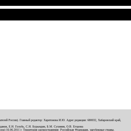
телей России). Главный редактор: Харитонова И.Ю. Адрес редакции: 680032, Хабаровский край,
данов, Е.Н. Голубь, С.Н. Бурындин, Б.М. Сухинин, О.В. Егорова
р) 16.06.2011 г. Территория распространения: Российская Федерация, зарубежные страны.