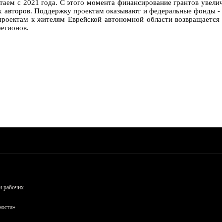
отаем с 2021 года. С этого момента финансирование грантов увели
 их авторов. Поддержку проектам оказывают и федеральные фонды 
 проектам к жителям Еврейской автономной области возвращается
егионов.
и рабочих
ности»