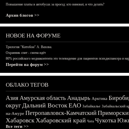
Повышение платы в автобусах за проезд: кто виноват, и что делать?
Архив блогов >>
НОВОЕ НА ФОРУМЕ
Трилогия "Китобои" А. Вахова.
Охранник спит - смена идёт
80% российского медиаконтента это телевидение для пациентов психдиспансера и на
Перейти на форум >>
ОБЛАКО ТЕГОВ
Бироби
Азия
Амурская область
Анадырь
Арктика
округ
Дальний Восток
ЕАО
Забайкалье
Забайкальский к
Приморски
Петропавловск-Камчатский
на-Амуре
Хабаровск
Хабаровский край
Чукотка
Южн
Чита
Все теги >>