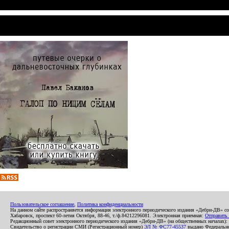
Пользовательское соглашение
,
Политика конфиденциальности
На данном сайте распространяется информация электронного периодического издания «Дебри-ДВ» с
Хабаровск, проспект 60-летия Октября, 88-46, т./ф.84212296081. Электронная приемная:
Отправить
Редакционный совет электронного периодического издания «Дебри-ДВ» (на общественных началах
Свидетельство о регистрации СМИ (Регистрационный номер)
ЭЛ № ФС77-45537
выдано Федеральной