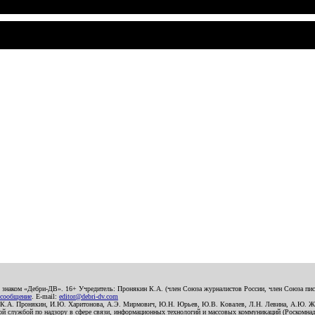
о знаком «Дебри-ДВ». 16+ Учредитель: Пронякин К.А. (член Союза журналистов России, член Союза писа
 сообщение
. E-mail:
editor@debri-dv.com
): К.А. Пронякин, И.Ю. Харитонова, А.Э. Мирмович, Ю.Н. Юрьев, Ю.В. Ковалев, Л.Н. Левина, А.Ю. Ж
 службой по надзору в сфере связи, информационных технологий и массовых коммуникаций (Роскомнадзо