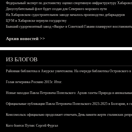
Федеральный эксперт по достоинству оценил спортивную инфраструктуру Хабаровс
Дноуглубительный флот будет создан для Северного морского пути
На Хабаровском судостроительном заводе началось производство дебаркадеров
ЦУМ в Хабаровске вернули государству
Бывший судоремонтный завод «Якорь» в Советской Гавани планируют восстановить
Архив новостей >>
ИЗ БЛОГОВ
Районная библиотека в Амурске уничтожена. На очереди библиотека Островского в
Голая вечеринка Роснано 2015г. Итог.
Новые находки Павла Петровича Попельского: Архив газеты Природа и аномальные
Официальные публикации Павла Петровича Попельского 2023-2025 в Болгарии, в г
Комсомольск официально продолжает отмечать День памяти жертв сталинских репрес
Кого боится Путин: Сергей Фургал