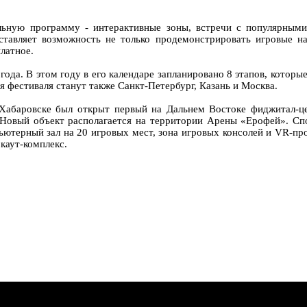
льную программу - интерактивные зоны, встречи с популярным
ставляет возможность не только продемонстрировать игровые на
латное.
ода. В этом году в его календаре запланировано 8 этапов, котор
фестиваля станут также Санкт-Петербург, Казань и Москва.
Хабаровске был открыт первый на Дальнем Востоке фиджитал-це
 Новый объект располагается на территории Арены «Ерофей». Сп
ьютерный зал на 20 игровых мест, зона игровых консолей и VR-пр
каут-комплекс.