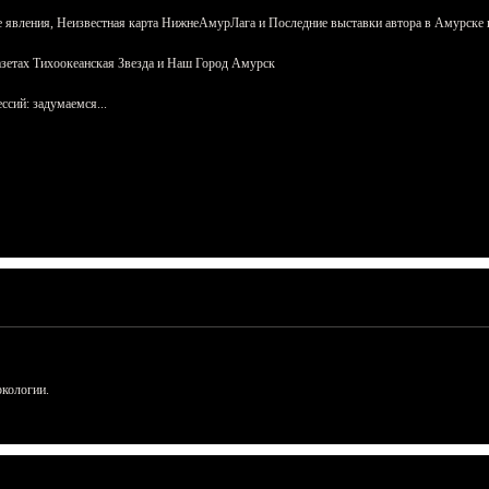
 явления, Неизвестная карта НижнеАмурЛага и Последние выставки автора в Амурске 
азетах Тихоокеанская Звезда и Наш Город Амурск
сий: задумаемся...
ркологии.