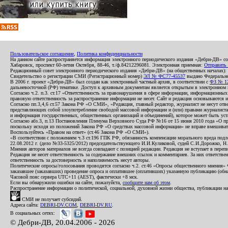
Пользовательское соглашение
,
Политика конфиденциальности
На данном сайте распространяется информация электронного периодического издания «Дебри-ДВ» с
Хабаровск, проспект 60-летия Октября, 88-46, т./ф.84212296081. Электронная приемная:
Отправить
Редакционный совет электронного периодического издания «Дебри-ДВ» (на общественных началах
Свидетельство о регистрации СМИ (Регистрационный номер)
ЭЛ № ФС77-45537
выдано Федеральной
В 2006 г. проект «Дебри-ДВ» был создан как электронный частный архив, в соответствии с
ФЗ № 12
дальневосточной (РФ) тематике. Доступ к архивным документам является открытым в электронном вид
Согласно ч.2. п.3. ст.17 «Ответственность за правонарушения в сфере информации, информационн
правовую ответственность за распространение информации не несет. Сайт и редакция основываются 
Согласно пп.3,4,6 ст.57 Закона РФ «О СМИ», «Редакция, главный редактор, журналист не несут отв
представляющих собой злоупотребление свободой массовой информации и (или) правами журналиста:
и информация государственных, общественных организаций и объединений), которое может быть уста
Согласно абз.3, п.13 Постановления Пленума Верховного Суда РФ №16 от 15 июня 2010 года «О пр
поскольку исходя из положений Закона РФ «О средствах массовой информации» не вправе вмешивать
Воспользуйтесь «Правом на ответ» (ст.46 Закона РФ «О СМИ»).
«В соответствии с положением ч.3 ст.196 ГПК РФ, обязанность компенсации морального вреда подле
22.08.2012 г. (дело №33-5325/2012) председательствующего И.И.Куликовой, судей С.И.Дорожко, Н
Мнения авторов материалов не всегда совпадают с позицией редакции. Редакция не вступает в перепи
Редакция не несет ответственность за содержание внешних ссылок и комментариев. За них ответств
ответственность за достоверность и наполняемость несут авторы.
Политические опросы/голосования проводятся согласно ч.2. ст.46 «Опросы общественного мнения» Фе
заказавшее (заказавших) проведение опроса и оплатившее (оплативших) указанную публикацию (обнаро
Часовой пояс сервера UTC+11 (AEST), фактически +8 мск.
Если вы обнаружили ошибки на сайте, пожалуйста,
сообщите нам об этом
.
Распространение информации о политической, социальной, духовной жизни общества, публикации на
СМИ не получает субсидий.
Адреса сайта:
DEBRI-DV.COM
,
DEBRI-DV.RU
.
В социальных сетях:
© Дебри-ДВ, 20.04.2006 - 2026