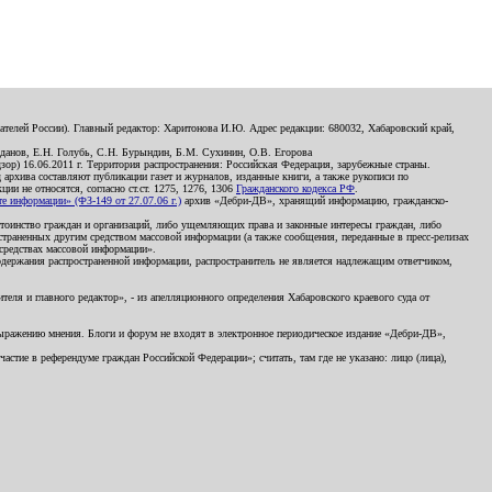
телей России). Главный редактор: Харитонова И.Ю. Адрес редакции: 680032, Хабаровский край,
данов, Е.Н. Голубь, С.Н. Бурындин, Б.М. Сухинин, О.В. Егорова
р) 16.06.2011 г. Территория распространения: Российская Федерация, зарубежные страны.
д архива составляют публикации газет и журналов, изданные книги, а также рукописи по
и не относятся, согласно ст.ст. 1275, 1276, 1306
Гражданского кодекса РФ
.
 информации» (ФЗ-149 от 27.07.06 г.)
архив «Дебри-ДВ», хранящий информацию, гражданско-
остоинство граждан и организаций, либо ущемляющих права и законные интересы граждан, либо
страненных другим средством массовой информации (а также сообщения, переданные в пресс-релизах
 средствах массовой информации».
держания распространенной информации, распространитель не является надлежащим ответчиком,
еля и главного редактор», - из апелляционного определения Хабаровского краевого суда от
 выражению мнения. Блоги и форум не входят в электронное периодическое издание «Дебри-ДВ»,
стие в референдуме граждан Российской Федерации»; считать, там где не указано: лицо (лица),