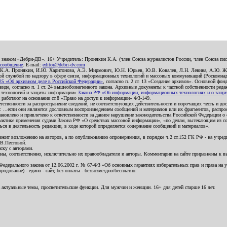
о знаком «Дебри-ДВ». 16+ Учредитель: Пронякин К.А. (член Союза журналистов России, член Союза писа
 сообщение
. E-mail:
editor@debri-dv.com
): К.А. Пронякин, И.Ю. Харитонова, А.Э. Мирмович, Ю.Н. Юрьев, Ю.В. Ковалев, Л.Н. Левина, А.Ю. Ж
 службой по надзору в сфере связи, информационных технологий и массовых коммуникаций (Роскомнадзо
5 «Об архивном деле в Российской Федерации»
, согласно п. 2 ст. 13 «Создание архивов». Основной фон
е, согласно п. 1 ст. 24 вышеобозначенного закона. Архивные документы к частной собственности редакци
ых технологий и защиты информации»
Закона РФ «Об информации, информационных технологиях и о защите
и работают на основании ст.8 «Право на доступ к информации» ФЗ-149.
етственности за распространение сведений, не соответствующих действительности и порочащих честь и д
 ...если они являются дословным воспроизведением сообщений и материалов или их фрагментов, распро
новлено и привлечено к ответственности за данное нарушение законодательства Российской Федерации о
актике применения судами Закона РФ «О средствах массовой информации», «по делам, вытекающим из со
ся в деятельность редакции, в ходе которой определяется содержание сообщений и материалов».
жит возложению на авторов, а по опубликованию опровержения, в порядке ч.2 ст.152 ГК РФ - на учредит
.В.Пестовой.
ску с авторами.
енны, соответственно, исключительно их правообладатели и авторы. Комментарии на сайте приравнены к
дерального закона от 12.06.2002 г. № 67-ФЗ «Об основных гарантиях избирательных прав и права на уча
дование) - едино - сайт, без оплаты - безвозмездно/бесплатно.
 актуальные темы, просветительские функции. Для мужчин и женщин. 16+ для детей старше 16 лет.