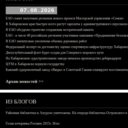
07.08.2026
ЕАО станет пилотным регионом нового проекта Мастерской управления «Сенеж»
В Хабаровском крае быстрее всего растут зарплаты у административного персонала 
В ЕАО обсудили стратегию сохранения исторической памяти
ЕАО - в числе 40 российских регионов-участников кампании «Продвижение безопас
В ЕАО значительно увеличены объемы дорожных работ
Федеральный эксперт по достоинству оценил спортивную инфраструктуру Хабаровс
Дноуглубительный флот будет создан для Северного морского пути
На Хабаровском судостроительном заводе началось производство дебаркадеров
ЦУМ в Хабаровске вернули государству
Бывший судоремонтный завод «Якорь» в Советской Гавани планируют восстановить
Архив новостей >>
ИЗ БЛОГОВ
Районная библиотека в Амурске уничтожена. На очереди библиотека Островского в
Голая вечеринка Роснано 2015г. Итог.