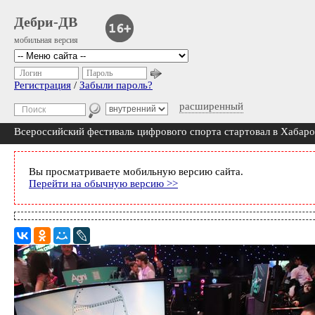
Дебри-ДВ
мобильная версия
Логин
Пароль
Регистрация
/
Забыли пароль?
расширенный
Всероссийский фестиваль цифрового спорта стартовал в Хабаро
Вы просматриваете мобильную версию сайта.
Перейти на обычную версию >>