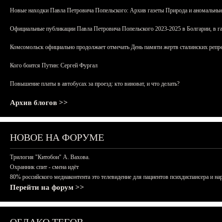
Новые находки Павла Петровича Попельского: Архив газеты Природа и аномальные
Официальные публикации Павла Петровича Попельского 2023-2025 в Болгарии, в г
Комсомольск официально продолжает отмечать День памяти жертв сталинских репрес
Кого боится Путин: Сергей Фургал
Повышение платы в автобусах за проезд: кто виноват, и что делать?
Архив блогов >>
НОВОЕ НА ФОРУМЕ
Трилогия "Китобои" А. Вахова.
Охранник спит - смена идёт
80% российского медиаконтента это телевидение для пациентов психдиспансера и на
Перейти на форум >>