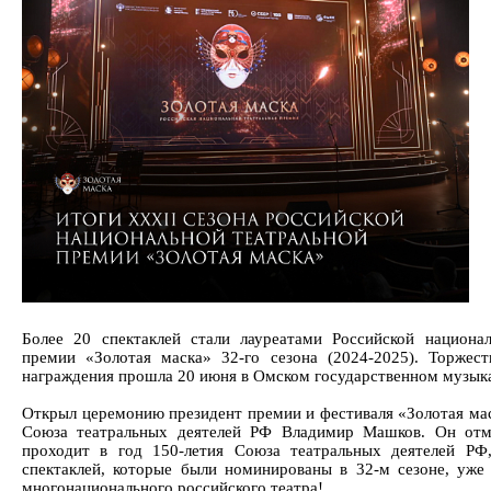
Более 20 спектаклей стали лауреатами Российской национал
премии «Золотая маска» 32-го сезона (2024-2025). Торжест
награждения прошла 20 июня в Омском государственном музыка
Открыл церемонию президент премии и фестиваля «Золотая мас
Союза театральных деятелей РФ Владимир Машков. Он отм
проходит в год 150-летия Союза театральных деятелей РФ,
спектаклей, которые были номинированы в 32-м сезоне, уже
многонационального российского театра!