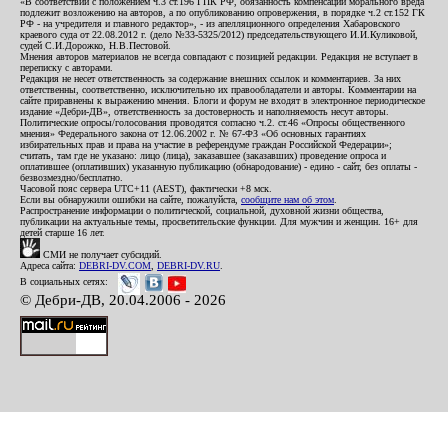
«В соответствии с положением ч.3 ст.196 ГПК РФ, обязанность компенсации морального вреда
подлежит возложению на авторов, а по опубликованию опровержения, в порядке ч.2 ст.152 ГК
РФ - на учредителя и главного редактор», - из апелляционного определения Хабаровского
краевого суда от 22.08.2012 г. (дело №33-5325/2012) председательствующего И.И.Куликовой,
судей С.И.Дорожко, Н.В.Пестовой.
Мнения авторов материалов не всегда совпадают с позицией редакции. Редакция не вступает в
переписку с авторами.
Редакция не несет ответственность за содержание внешних ссылок и комментариев. За них
ответственны, соответственно, исключительно их правообладатели и авторы. Комментарии на
сайте приравнены к выражению мнения. Блоги и форум не входят в электронное периодическое
издание «Дебри-ДВ», ответственность за достоверность и наполняемость несут авторы.
Политические опросы/голосования проводятся согласно ч.2. ст.46 «Опросы общественного
мнения» Федерального закона от 12.06.2002 г. № 67-ФЗ «Об основных гарантиях
избирательных прав и права на участие в референдуме граждан Российской Федерации»;
считать, там где не указано: лицо (лица), заказавшее (заказавших) проведение опроса и
оплатившее (оплативших) указанную публикацию (обнародование) - едино - сайт, без оплаты -
безвозмездно/бесплатно.
Часовой пояс сервера UTC+11 (AEST), фактически +8 мск.
Если вы обнаружили ошибки на сайте, пожалуйста,
сообщите нам об этом
.
Распространение информации о политической, социальной, духовной жизни общества,
публикации на актуальные темы, просветительские функции. Для мужчин и женщин. 16+ для
детей старше 16 лет.
СМИ не получает субсидий.
Адреса сайта:
DEBRI-DV.COM
,
DEBRI-DV.RU
.
В социальных сетях:
© Дебри-ДВ, 20.04.2006 - 2026