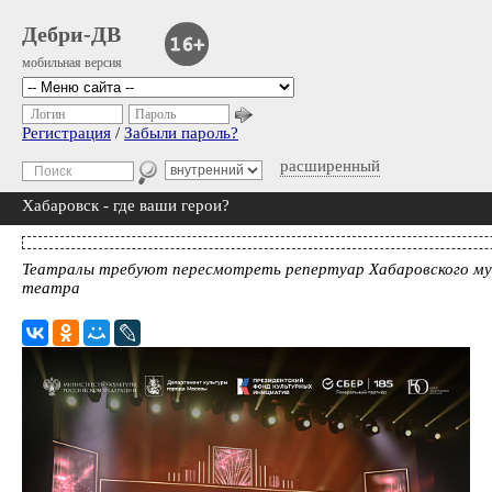
Дебри-ДВ
мобильная версия
Логин
Пароль
Регистрация
/
Забыли пароль?
расширенный
Хабаровск - где ваши герои?
Театралы требуют пересмотреть репертуар Хабаровского му
театра