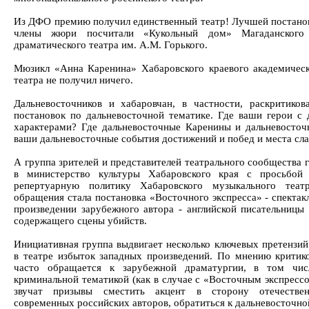
Из ДФО премию получил единственный театр! Лучшей постано
члены жюри посчитали «Кукольный дом» Магаданского
драматического театра им. А.М. Горького.
Мюзикл «Анна Каренина» Хабаровского краевого академическ
театра не получил ничего.
Дальневосточников и хабаровчан, в частности, раскритиков
постановок по дальневосточной тематике. Где ваши герои с
характерами? Где дальневосточные Каренины и дальневосточ
ваши дальневосточные события достижений и побед и места сл
А группа зрителей и представителей театрального сообщества 
в министерство культуры Хабаровского края с просьбой 
репертуарную политику Хабаровского музыкального теат
обращения стала постановка «Восточного экспресса» - спектак
произведении зарубежного автора - английской писательницы
содержащего сцены убийств.
Инициативная группа выдвигает несколько ключевых претензий.
в театре избыток западных произведений. По мнению критик
часто обращается к зарубежной драматургии, в том чи
криминальной тематикой (как в случае с «Восточным экспресс
звучат призывы сместить акцент в сторону отечестве
современных российских авторов, обратиться к дальневосточно