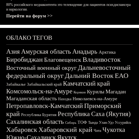
80% российского медиаконтента это телевидение для пациентов психдиспансера
и наркологии.
Перейти на форум >>
ОБЛАКО ТЕГОВ
Азия
Амурская область
Анадырь
Арктика
Биробиджан
Владивосток
Благовещенск
Дальневосточный
Восточный военный округ
федеральный округ
Дальний Восток
ЕАО
Камчатский край
Забайкалье
Забайкальский край
Комсомольск-на-Амуре
Магадан
Курилы
Корякия
Магаданская область
Николаевск-на-Амуре
Находка
Приморский
Петропавловск-Камчатский
край
Республика Саха (Якутия)
Республика Бурятия
Сахалинская область
ТОФ
Тында
Улан-Удэ
Уссурийск
Сибирь
Хабаровск
Хабаровский край
Чукотка
Чита
Южно-Сахалинск
Якутск