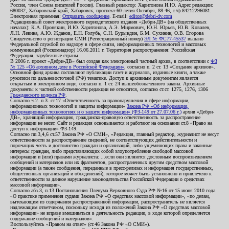
России, член Союза писателей России). Главный редактор: Харитонова И.Ю. Адрес редакции:
680032, Хабаровский край, Хабаровск, проспект 60-летия Октября, 88-46, т./ф.84212296081.
Электронная приемная:
Отправить сообщение
. E-mail:
editor@debri-dv.com
Редакционный совет электронного периодического издания «Дебри-ДВ» (на общественных
началах): К.А. Пронякин, И.Ю. Харитонова, А.Э. Мирмович, Ю.Н. Юрьев, Ю.В. Ковалев,
Л.Н. Левина, А.Ю. Жданов, Е.Н. Голубь, С.Н. Бурындин, Б.М. Сухинин, О.В. Егорова
Свидетельство о регистрации СМИ (Регистрационный номер)
ЭЛ № ФС77-45537
выдано
Федеральной службой по надзору в сфере связи, информационных технологий и массовых
коммуникаций (Роскомнадзор) 16.06.2011 г. Территория распространения: Российская
Федерация, зарубежные страны.
В 2006 г. проект «Дебри-ДВ» был создан как электронный частный архив, в соответствии с
ФЗ
№ 125 «Об архивном деле в Российской Федерации»
, согласно п. 2 ст. 13 «Создание архивов».
Основной фонд архива составляют публикации газет и журналов, изданные книги, а также
рукописи по дальневосточной (РФ) тематике. Доступ к архивным документам является
открытым в электронном виде, согласно п. 1 ст. 24 вышеобозначенного закона. Архивные
документы к частной собственности редакции не относятся, согласно ст.ст. 1275, 1276, 1306
Гражданского кодекса РФ
.
Согласно ч.2. п.3. ст.17 «Ответственность за правонарушения в сфере информации,
информационных технологий и защиты информации»
Закона РФ «Об информации,
информационных технологиях и о защите информации» (ФЗ-149 от 27.07.06 г.)
архив «Дебри-
ДВ», хранящий информацию, гражданско-правовую ответственность за распространение
информации не несет. Сайт и редакция основываются и работают на основании ст.8 «Право на
доступ к информации» ФЗ-149.
Согласно пп.3,4,6 ст.57 Закона РФ «О СМИ», «Редакция, главный редактор, журналист не несут
ответственности за распространение сведений, не соответствующих действительности и
порочащих честь и достоинство граждан и организаций, либо ущемляющих права и законные
интересы граждан, либо представляющих собой злоупотребление свободой массовой
информации и (или) правами журналиста: ...если они являются дословным воспроизведением
сообщений и материалов или их фрагментов, распространенных другим средством массовой
информации (а также сообщения, переданные в пресс-релизах и информация государственных,
общественных организаций и объединений), которое может быть установлено и привлечено к
ответственности за данное нарушение законодательства Российской Федерации о средствах
массовой информации».
Согласно абз.3, п.13 Постановления Пленума Верховного Суда РФ №16 от 15 июня 2010 года
«О практике применения судами Закона РФ «О средствах массовой информации», «по делам,
вытекающим из содержания распространенной информации, распространитель не является
надлежащим ответчиком, поскольку исходя из положений Закона РФ «О средствах массовой
информации» не вправе вмешиваться в деятельность редакции, в ходе которой определяется
содержание сообщений и материалов».
Воспользуйтесь «Правом на ответ» (ст.46 Закона РФ «О СМИ»).