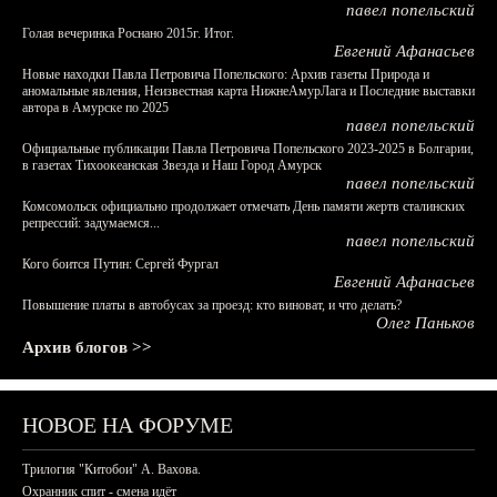
павел попельский
Голая вечеринка Роснано 2015г. Итог.
Евгений Афанасьев
Новые находки Павла Петровича Попельского: Архив газеты Природа и
аномальные явления, Неизвестная карта НижнеАмурЛага и Последние выставки
автора в Амурске по 2025
павел попельский
Официальные публикации Павла Петровича Попельского 2023-2025 в Болгарии,
в газетах Тихоокеанская Звезда и Наш Город Амурск
павел попельский
Комсомольск официально продолжает отмечать День памяти жертв сталинских
репрессий: задумаемся...
павел попельский
Кого боится Путин: Сергей Фургал
Евгений Афанасьев
Повышение платы в автобусах за проезд: кто виноват, и что делать?
Олег Паньков
Архив блогов >>
НОВОЕ НА ФОРУМЕ
Трилогия "Китобои" А. Вахова.
Охранник спит - смена идёт