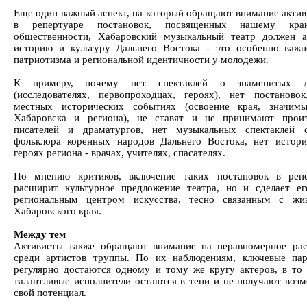
Еще один важный аспект, на который обращают внимание активи
в репертуаре постановок, посвященных нашему к
общественности, Хабаровский музыкальный театр должен а
историю и культуру Дальнего Востока - это особенно важн
патриотизма и региональной идентичности у молодежи.
К примеру, почему нет спектаклей о знаменитых дал
(исследователях, первопроходцах, героях), нет постаново
местных исторических событиях (освоение края, значим
Хабаровска и региона), не ставят и не принимают прои
писателей и драматургов, нет музыкальных спектаклей 
фольклора коренных народов Дальнего Востока, нет истор
героях региона - врачах, учителях, спасателях.
По мнению критиков, включение таких постановок в реп
расширит культурное предложение театра, но и сделает е
региональным центром искусства, тесно связанным с жи
Хабаровского края.
Между тем
Активисты также обращают внимание на неравномерное рас
среди артистов труппы. По их наблюдениям, ключевые пар
регулярно достаются одному и тому же кругу актеров, в то
талантливые исполнители остаются в тени и не получают воз
свой потенциал.