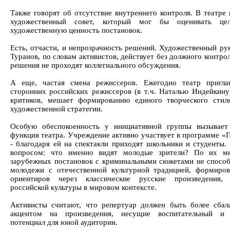
Также говорят об отсутствие внутреннего контроля. В театре
художественный совет, который мог бы оценивать цел
художественную ценность постановок.
Есть, отчасти, и непрозрачность решений. Художественный ру
Туранов, по словам активистов, действует без должного контрол
решения не проходят коллегиального обсуждения.
А еще, частая смена режиссеров. Ежегодно театр пригл
сторонних российских режиссеров (в т. ч. Наталью Индейкину
критиков, мешает формированию единого творческого стил
художественной стратегии.
Особую обеспокоенность у инициативной группы вызывает 
функция театра. Учреждение активно участвует в программе «
- благодаря ей на спектакли приходят школьники и студенты.
вопросом: что именно видят молодые зрители? По их мн
зарубежных постановок с криминальными сюжетами не способ
молодежи с отечественной культурной традицией, формиро
ориентиров через классические русские произведения,
российской культуры в мировом контексте.
Активисты считают, что репертуар должен быть более сбал
акцентом на произведения, несущие воспитательный и п
потенциал для юной аудитории.