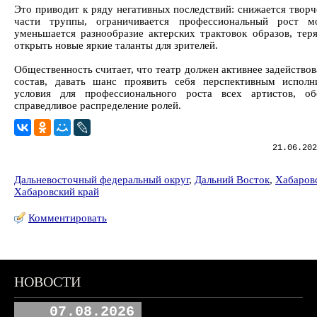
Это приводит к ряду негативных последствий: снижается творч
части труппы, ограничивается профессиональный рост м
уменьшается разнообразие актерских трактовок образов, тер
открыть новые яркие таланты для зрителей.
Общественность считает, что театр должен активнее задействов
состав, давать шанс проявить себя перспективным исполни
условия для профессионального роста всех артистов, об
справедливое распределение ролей.
21.06.202
Дальневосточный федеральный округ
,
Дальний Восток
,
Хабаров
Хабаровский край
Комментировать
НОВОСТИ
07.08.2026