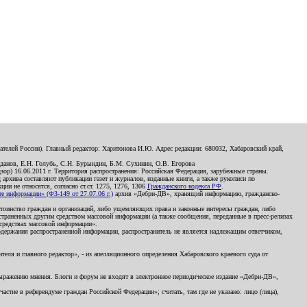
телей России). Главный редактор: Харитонова И.Ю. Адрес редакции: 680032, Хабаровский край,
данов, Е.Н. Голубь, С.Н. Бурындин, Б.М. Сухинин, О.В. Егорова
р) 16.06.2011 г. Территория распространения: Российская Федерация, зарубежные страны.
д архива составляют публикации газет и журналов, изданные книги, а также рукописи по
и не относятся, согласно ст.ст. 1275, 1276, 1306
Гражданского кодекса РФ
.
 информации» (ФЗ-149 от 27.07.06 г.)
архив «Дебри-ДВ», хранящий информацию, гражданско-
остоинство граждан и организаций, либо ущемляющих права и законные интересы граждан, либо
страненных другим средством массовой информации (а также сообщения, переданные в пресс-релизах
 средствах массовой информации».
держания распространенной информации, распространитель не является надлежащим ответчиком,
еля и главного редактор», - из апелляционного определения Хабаровского краевого суда от
 выражению мнения. Блоги и форум не входят в электронное периодическое издание «Дебри-ДВ»,
стие в референдуме граждан Российской Федерации»; считать, там где не указано: лицо (лица),