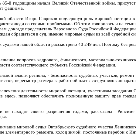
нь 85-й годовщины начала Великой Отечественной войны, присутс
от фашизма.
ной области Игорь Гавриков подчеркнул роль мировой юстиции в
щаются люди со своими проблемами. Об этом говорилось и на семи
своем докладе председатель Верховного Суда Российской Федераци
ждан обращаться в суд, именно мировые судьи из всей судебной с
и судьями нашей области рассмотрено 40 249 дел. Поэтому без ре
ешение вопросов кадрового, финансового, материально-техническ
ласти соответствующего субъекта Российской Федерации.
льной власти региона, - безопасность судебных участков, ремонт
истов, пересмотр размера заработной платы сотрудников аппарат
еспечения деятельности мировой юстиции, участникам заседания
е здесь, позволяют обеспечить полноценную защиту прав гражд
и не находят своего разрешения годами, рассказала Рипсиме 
дья.
имание мировой судья Октябрьского судебного участка Ленинског
ие элементарного ремонта, холод зимой, постоянные перебои с Ин