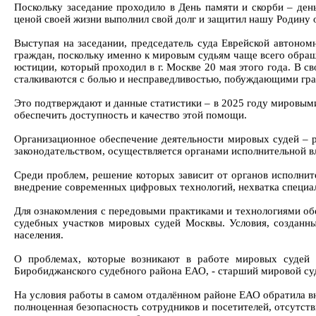
Поскольку заседание проходило в День памяти и скорби – де
ценой своей жизни выполнил свой долг и защитил нашу Родину 
Выступая на заседании, председатель суда Еврейской автоном
граждан, поскольку именно к мировым судьям чаще всего обра
юстиции, который проходил в г. Москве 20 мая этого года. В 
сталкиваются с болью и несправедливостью, побуждающими гра
Это подтверждают и данные статистики – в 2025 году мировым
обеспечить доступность и качество этой помощи.
Организационное обеспечение деятельности мировых судей – р
законодательством, осуществляется органами исполнительной в
Среди проблем, решение которых зависит от органов исполните
внедрение современных цифровых технологий, нехватка специал
Для ознакомления с передовыми практиками и технологиями об
судебных участков мировых судей Москвы. Условия, созданны
населения.
О проблемах, которые возникают в работе мировых судей 
Биробиджанского судебного района ЕАО, - старший мировой су
На условия работы в самом отдалённом районе ЕАО обратила вн
полноценная безопасность сотрудников и посетителей, отсутств