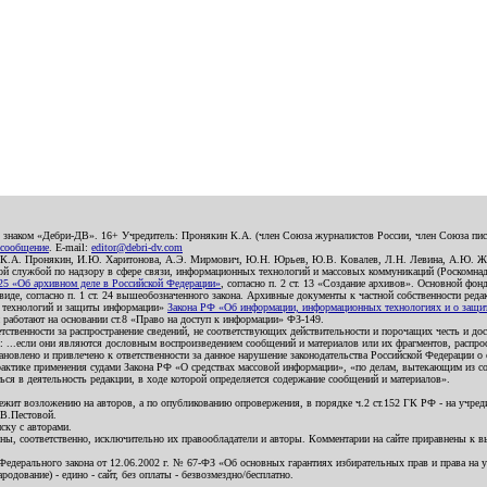
о знаком «Дебри-ДВ». 16+ Учредитель: Пронякин К.А. (член Союза журналистов России, член Союза писа
 сообщение
. E-mail:
editor@debri-dv.com
): К.А. Пронякин, И.Ю. Харитонова, А.Э. Мирмович, Ю.Н. Юрьев, Ю.В. Ковалев, Л.Н. Левина, А.Ю. Ж
 службой по надзору в сфере связи, информационных технологий и массовых коммуникаций (Роскомнадзо
5 «Об архивном деле в Российской Федерации»
, согласно п. 2 ст. 13 «Создание архивов». Основной фон
е, согласно п. 1 ст. 24 вышеобозначенного закона. Архивные документы к частной собственности редакци
ых технологий и защиты информации»
Закона РФ «Об информации, информационных технологиях и о защите
и работают на основании ст.8 «Право на доступ к информации» ФЗ-149.
етственности за распространение сведений, не соответствующих действительности и порочащих честь и д
 ...если они являются дословным воспроизведением сообщений и материалов или их фрагментов, распро
новлено и привлечено к ответственности за данное нарушение законодательства Российской Федерации о
актике применения судами Закона РФ «О средствах массовой информации», «по делам, вытекающим из со
ся в деятельность редакции, в ходе которой определяется содержание сообщений и материалов».
жит возложению на авторов, а по опубликованию опровержения, в порядке ч.2 ст.152 ГК РФ - на учредит
.В.Пестовой.
ску с авторами.
енны, соответственно, исключительно их правообладатели и авторы. Комментарии на сайте приравнены к
дерального закона от 12.06.2002 г. № 67-ФЗ «Об основных гарантиях избирательных прав и права на уча
дование) - едино - сайт, без оплаты - безвозмездно/бесплатно.