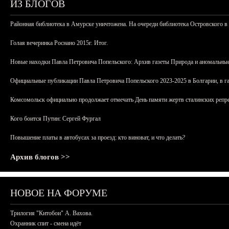
ИЗ БЛОГОВ
Районная библиотека в Амурске уничтожена. На очереди библиотека Островского в
Голая вечеринка Роснано 2015г. Итог.
Новые находки Павла Петровича Попельского: Архив газеты Природа и аномальные
Официальные публикации Павла Петровича Попельского 2023-2025 в Болгарии, в г
Комсомольск официально продолжает отмечать День памяти жертв сталинских репрес
Кого боится Путин: Сергей Фургал
Повышение платы в автобусах за проезд: кто виноват, и что делать?
Архив блогов >>
НОВОЕ НА ФОРУМЕ
Трилогия "Китобои" А. Вахова.
Охранник спит - смена идёт