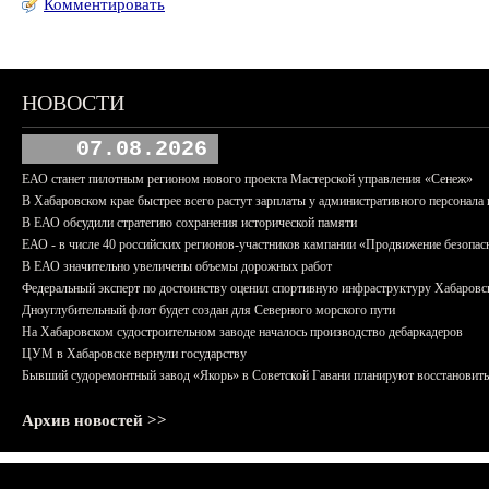
Комментировать
НОВОСТИ
07.08.2026
ЕАО станет пилотным регионом нового проекта Мастерской управления «Сенеж»
В Хабаровском крае быстрее всего растут зарплаты у административного персонала 
В ЕАО обсудили стратегию сохранения исторической памяти
ЕАО - в числе 40 российских регионов-участников кампании «Продвижение безопас
В ЕАО значительно увеличены объемы дорожных работ
Федеральный эксперт по достоинству оценил спортивную инфраструктуру Хабаровс
Дноуглубительный флот будет создан для Северного морского пути
На Хабаровском судостроительном заводе началось производство дебаркадеров
ЦУМ в Хабаровске вернули государству
Бывший судоремонтный завод «Якорь» в Советской Гавани планируют восстановить
Архив новостей >>