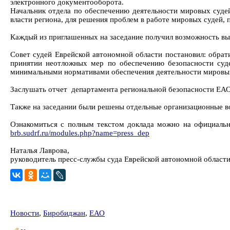
электронного документооборота.
Начальник отдела по обеспечению деятельности мировых суде
власти региона, для решения проблем в работе мировых судей, пр
Каждый из приглашенных на заседание получил возможность вы
Совет судей Еврейской автономной области постановил: обра
принятии неотложных мер по обеспечению безопасности суде
минимальными нормативами обеспечения деятельности мировы
Заслушать отчет департамента региональной безопасности ЕАО 
Также на заседании были решены отдельные организационные в
Ознакомиться с полным текстом доклада можно на официально
brb.sudrf.ru/modules.php?name=press_dep
Наталья Лаврова,
руководитель пресс-службы суда Еврейской автономной област
Новости
,
Биробиджан
,
ЕАО