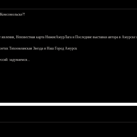
 Комсомольске?!
 явления, Неизвестная карта НижнеАмурЛага и Последние выставки автора в Амурске 
азетах Тихоокеанская Звезда и Наш Город Амурск
сий: задумаемся...