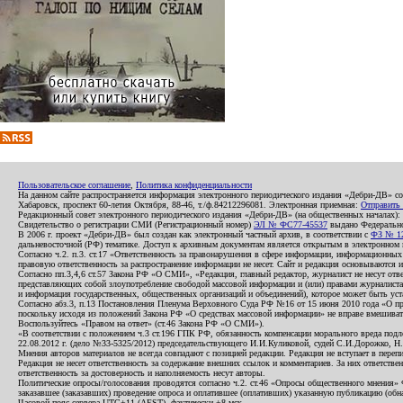
Пользовательское соглашение
,
Политика конфиденциальности
На данном сайте распространяется информация электронного периодического издания «Дебри-ДВ» с
Хабаровск, проспект 60-летия Октября, 88-46, т./ф.84212296081. Электронная приемная:
Отправить
Редакционный совет электронного периодического издания «Дебри-ДВ» (на общественных началах
Свидетельство о регистрации СМИ (Регистрационный номер)
ЭЛ № ФС77-45537
выдано Федеральной
В 2006 г. проект «Дебри-ДВ» был создан как электронный частный архив, в соответствии с
ФЗ № 12
дальневосточной (РФ) тематике. Доступ к архивным документам является открытым в электронном вид
Согласно ч.2. п.3. ст.17 «Ответственность за правонарушения в сфере информации, информационн
правовую ответственность за распространение информации не несет. Сайт и редакция основываются 
Согласно пп.3,4,6 ст.57 Закона РФ «О СМИ», «Редакция, главный редактор, журналист не несут отв
представляющих собой злоупотребление свободой массовой информации и (или) правами журналиста:
и информация государственных, общественных организаций и объединений), которое может быть уста
Согласно абз.3, п.13 Постановления Пленума Верховного Суда РФ №16 от 15 июня 2010 года «О пр
поскольку исходя из положений Закона РФ «О средствах массовой информации» не вправе вмешивать
Воспользуйтесь «Правом на ответ» (ст.46 Закона РФ «О СМИ»).
«В соответствии с положением ч.3 ст.196 ГПК РФ, обязанность компенсации морального вреда подле
22.08.2012 г. (дело №33-5325/2012) председательствующего И.И.Куликовой, судей С.И.Дорожко, Н
Мнения авторов материалов не всегда совпадают с позицией редакции. Редакция не вступает в перепи
Редакция не несет ответственность за содержание внешних ссылок и комментариев. За них ответств
ответственность за достоверность и наполняемость несут авторы.
Политические опросы/голосования проводятся согласно ч.2. ст.46 «Опросы общественного мнения» Фе
заказавшее (заказавших) проведение опроса и оплатившее (оплативших) указанную публикацию (обнаро
Часовой пояс сервера UTC+11 (AEST), фактически +8 мск.