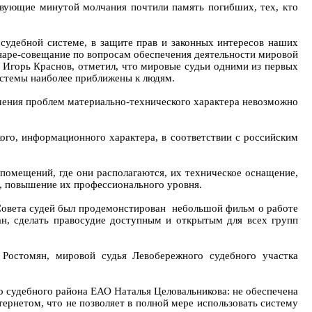
твующие минутой молчания почтили память погибших, тех, кто
 судебной системе, в защите прав и законных интересов наших
наре-совещание по вопросам обеспечения деятельности мировой
и Игорь Краснов, отметил, что мировые судьи одними из первых
истемы наиболее приближены к людям.
шения проблем материально-технического характера невозможно
ого, информационного характера, в соответствии с российским
 помещений, где они располагаются, их техническое оснащение,
а, повышение их профессионального уровня.
 Совета судей был продемонстирован небольшой фильм о работе
ан, сделать правосудие доступным и открытым для всех групп
Ростомян, мировой судья Левобережного судебного участка
о судебного района ЕАО Наталья Целовальникова: не обеспечена
тернетом, что не позволяет в полной мере использовать систему