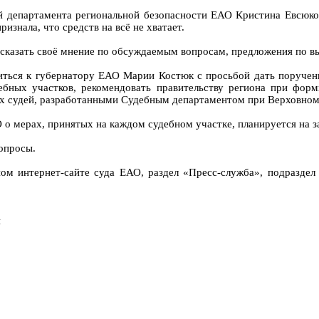
й департамента региональной безопасности ЕАО Кристина Евсюко
изнала, что средств на всё не хватает.
сказать своё мнение по обсуждаемым вопросам, предложения по в
титься к губернатору ЕАО Марии Костюк с просьбой дать поруч
бных участков, рекомендовать правительству региона при форм
х судей, разработанными Судебным департаментом при Верховном
о мерах, принятых на каждом судебном участке, планируется на за
опросы.
м интернет-сайте суда ЕАО, раздел «Пресс-служба», подраздел
и