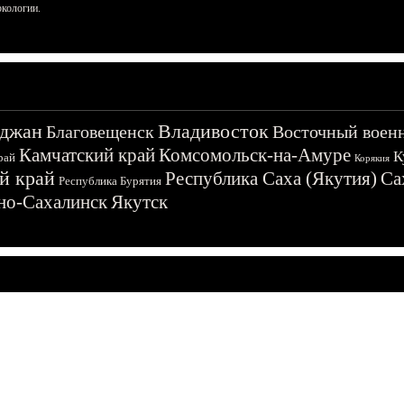
ркологии.
джан
Владивосток
Благовещенск
Восточный воен
Камчатский край
Комсомольск-на-Амуре
К
рай
Корякия
й край
Республика Саха (Якутия)
Са
Республика Бурятия
о-Сахалинск
Якутск