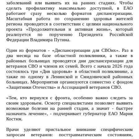
заболеваний или выявить их на ранних стадиях. Чтобы
сделать профилактику максимально доступной, в ЕАО
работают сразу несколько форматов диспансеризации.
Масштабная работа по сохранению здоровья жителей
региона проводится в соответствии с целями национального
проекта «Продолжительная и активная жизнь», который
реализуется по поручению Президента Российской
Федерации Владимира Путина.
Один из форматов - «Диспансеризации для СВОих». Раз в
два месяца на базе областной поликлиники, а также в
районных больницах проводятся дни диспансеризации для
ветеранов СВО и членов их семей. Всего с начала 2026 года
состоялось три «Дня здоровья» в областной поликлинике, а
также по одному в Ленинской и Смидовичской районных
больницах. Мероприятия организуются совместно с фондом
«Защитники Отечества» и Ассоциацией ветеранов СВО.
«Тем, кто вернулся с фронта, особенно важно следить за
своим здоровьем. Осмотр специалистами позволяет выявить
возможные болезни на ранней стадии, а значит - быстрее
назначить лечение», - подчеркивает губернатор ЕАО Мария
Костюк.
Врачи уделяют пристальное внимание специфическим
запросам ветеранов: посттравматическим состояниям,