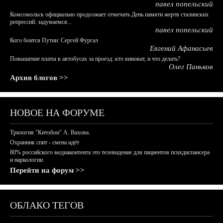
павел попельский
Комсомольск официально продолжает отмечать День памяти жертв сталинских
репрессий: задумаемся...
павел попельский
Кого боится Путин: Сергей Фургал
Евгений Афанасьев
Повышение платы в автобусах за проезд: кто виноват, и что делать?
Олег Паньков
Архив блогов >>
НОВОЕ НА ФОРУМЕ
Трилогия "Китобои" А. Вахова.
Охранник спит - смена идёт
80% российского медиаконтента это телевидение для пациентов психдиспансера
и наркологии.
Перейти на форум >>
ОБЛАКО ТЕГОВ