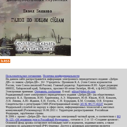
Пользовательское соглашение
,
Политика конфиденциальности
На данном сайте распространяется информация электронного периодического издания «Дебри-
ДВ» со знаком «Дебри-ДВ». 16+ Учредитель: Пронякин К.А. (член Союза журналистов
России, член Союза писателей России). Главный редактор: Харитонова И.Ю. Адрес редакции:
680032, Хабаровский край, Хабаровск, проспект 60-летия Октября, 88-46, т./ф.84212296081.
Электронная приемная:
Отправить сообщение
. E-mail:
editor@debri-dv.com
Редакционный совет электронного периодического издания «Дебри-ДВ» (на общественных
началах): К.А. Пронякин, И.Ю. Харитонова, А.Э. Мирмович, Ю.Н. Юрьев, Ю.В. Ковалев,
Л.Н. Левина, А.Ю. Жданов, Е.Н. Голубь, С.Н. Бурындин, Б.М. Сухинин, О.В. Егорова
Свидетельство о регистрации СМИ (Регистрационный номер)
ЭЛ № ФС77-45537
выдано
Федеральной службой по надзору в сфере связи, информационных технологий и массовых
коммуникаций (Роскомнадзор) 16.06.2011 г. Территория распространения: Российская
Федерация, зарубежные страны.
В 2006 г. проект «Дебри-ДВ» был создан как электронный частный архив, в соответствии с
ФЗ
№ 125 «Об архивном деле в Российской Федерации»
, согласно п. 2 ст. 13 «Создание архивов».
Основной фонд архива составляют публикации газет и журналов, изданные книги, а также
рукописи по дальневосточной (РФ) тематике. Доступ к архивным документам является