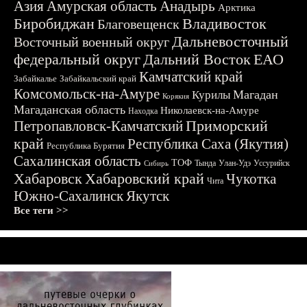
Азия
Амурская область
Анадырь
Арктика
Биробиджан
Владивосток
Благовещенск
Дальневосточный
Восточный военный округ
федеральный округ
Дальний Восток
ЕАО
Камчатский край
Забайкалье
Забайкальский край
Комсомольск-на-Амуре
Магадан
Курилы
Корякия
Магаданская область
Николаевск-на-Амуре
Находка
Приморский
Петропавловск-Камчатский
край
Республика Саха (Якутия)
Республика Бурятия
Сахалинская область
ТОФ
Тында
Улан-Удэ
Уссурийск
Сибирь
Хабаровск
Хабаровский край
Чукотка
Чита
Южно-Сахалинск
Якутск
Все теги >>