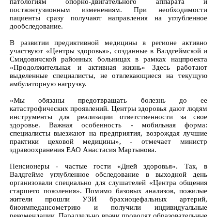
патологиям опорно-двигательного аппарата и
постконтузионным изменениям. При необходимости
пациенты сразу получают направления на углубленное
дообследование.
В развитии предиктивной медицины в регионе активно
участвуют «Центры здоровья», созданные в Валдгеймской и
Смидовичской районных больницах в рамках нацпроекта
«Продолжительная и активная жизнь» Здесь работают
выделенные специалисты, не отвлекающиеся на текущую
амбулаторную нагрузку.
«Мы обязаны предотвращать болезнь до ее
катастрофических проявлений. Центры здоровья дают людям
инструменты для реализации ответственности за свое
здоровье. Важная особенность - мобильная форма:
специалисты выезжают на предприятия, возрождая лучшие
практики цеховой медицины», - отмечает министр
здравоохранения ЕАО Анастасия Мартынова.
Пенсионеры - частые гости «Дней здоровья». Так, в
Валдгейме углубленное обследование в выходной день
организовали специально для слушателей «Центра общения
старшего поколения». Помимо базовых анализов, пожилые
жители прошли УЗИ брахиоцефальных артерий,
биоимпедансометрию и получили индивидуальные
рекомендации. Параллельно врачи проводят образовательные