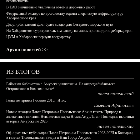
безопасности»
В ЕАО значительно увеличены объемы дорожных работ
Федеральный эксперт по достоинству оценил спортивную инфраструктуру
Хабаровского края
Дноуглубительный флот будет создан для Северного морского пути
На Хабаровском судостроительном заводе началось производство дебаркадеров
ЦУМ в Хабаровске вернули государству
Архив новостей >>
ИЗ БЛОГОВ
Районная библиотека в Амурске уничтожена. На очереди библиотека
Островского в Комсомольске?!
павел попельский
Голая вечеринка Роснано 2015г. Итог.
Евгений Афанасьев
Новые находки Павла Петровича Попельского: Архив газеты Природа и
аномальные явления, Неизвестная карта НижнеАмурЛага и Последние выставки
автора в Амурске по 2025
павел попельский
Официальные публикации Павла Петровича Попельского 2023-2025 в Болгарии,
в газетах Тихоокеанская Звезда и Наш Город Амурск