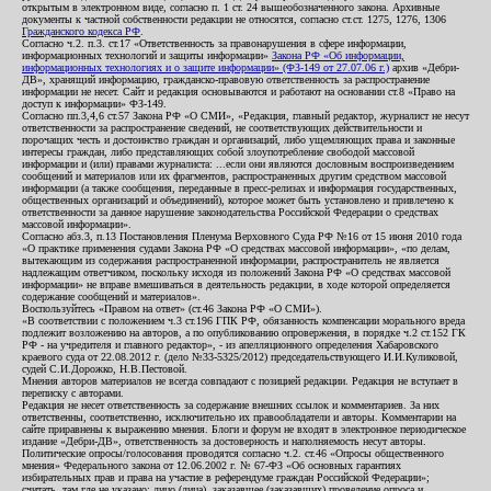
открытым в электронном виде, согласно п. 1 ст. 24 вышеобозначенного закона. Архивные
документы к частной собственности редакции не относятся, согласно ст.ст. 1275, 1276, 1306
Гражданского кодекса РФ
.
Согласно ч.2. п.3. ст.17 «Ответственность за правонарушения в сфере информации,
информационных технологий и защиты информации»
Закона РФ «Об информации,
информационных технологиях и о защите информации» (ФЗ-149 от 27.07.06 г.)
архив «Дебри-
ДВ», хранящий информацию, гражданско-правовую ответственность за распространение
информации не несет. Сайт и редакция основываются и работают на основании ст.8 «Право на
доступ к информации» ФЗ-149.
Согласно пп.3,4,6 ст.57 Закона РФ «О СМИ», «Редакция, главный редактор, журналист не несут
ответственности за распространение сведений, не соответствующих действительности и
порочащих честь и достоинство граждан и организаций, либо ущемляющих права и законные
интересы граждан, либо представляющих собой злоупотребление свободой массовой
информации и (или) правами журналиста: ...если они являются дословным воспроизведением
сообщений и материалов или их фрагментов, распространенных другим средством массовой
информации (а также сообщения, переданные в пресс-релизах и информация государственных,
общественных организаций и объединений), которое может быть установлено и привлечено к
ответственности за данное нарушение законодательства Российской Федерации о средствах
массовой информации».
Согласно абз.3, п.13 Постановления Пленума Верховного Суда РФ №16 от 15 июня 2010 года
«О практике применения судами Закона РФ «О средствах массовой информации», «по делам,
вытекающим из содержания распространенной информации, распространитель не является
надлежащим ответчиком, поскольку исходя из положений Закона РФ «О средствах массовой
информации» не вправе вмешиваться в деятельность редакции, в ходе которой определяется
содержание сообщений и материалов».
Воспользуйтесь «Правом на ответ» (ст.46 Закона РФ «О СМИ»).
«В соответствии с положением ч.3 ст.196 ГПК РФ, обязанность компенсации морального вреда
подлежит возложению на авторов, а по опубликованию опровержения, в порядке ч.2 ст.152 ГК
РФ - на учредителя и главного редактор», - из апелляционного определения Хабаровского
краевого суда от 22.08.2012 г. (дело №33-5325/2012) председательствующего И.И.Куликовой,
судей С.И.Дорожко, Н.В.Пестовой.
Мнения авторов материалов не всегда совпадают с позицией редакции. Редакция не вступает в
переписку с авторами.
Редакция не несет ответственность за содержание внешних ссылок и комментариев. За них
ответственны, соответственно, исключительно их правообладатели и авторы. Комментарии на
сайте приравнены к выражению мнения. Блоги и форум не входят в электронное периодическое
издание «Дебри-ДВ», ответственность за достоверность и наполняемость несут авторы.
Политические опросы/голосования проводятся согласно ч.2. ст.46 «Опросы общественного
мнения» Федерального закона от 12.06.2002 г. № 67-ФЗ «Об основных гарантиях
избирательных прав и права на участие в референдуме граждан Российской Федерации»;
считать, там где не указано: лицо (лица), заказавшее (заказавших) проведение опроса и