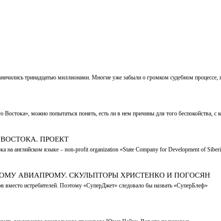
ничились тринадцатью миллионами. Многие уже забыли о громком судебном процессе, 
 Востока», можно попытаться понять, есть ли в нем причины для того беспокойства, с
 ВОСТОКА. ПРОЕКТ
 на английском языке – non-profit organization «State Company for Development of Sib
КОМУ АВИАПРОМУ. СКУЛЬПТОРЫ ХРИСТЕНКО И ПОГОСЯН
тов вместо истребителей. Поэтому «СуперДжет» следовало бы назвать «СуперБлеф»