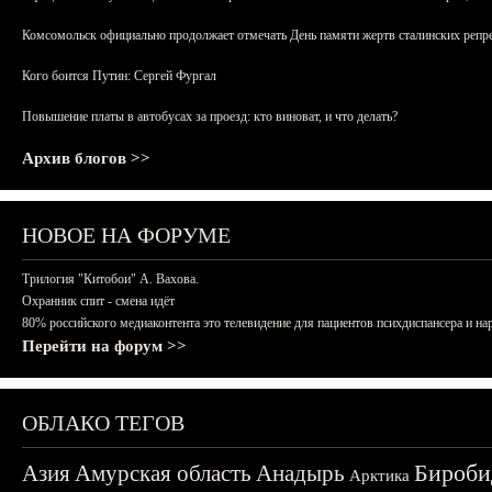
Комсомольск официально продолжает отмечать День памяти жертв сталинских репрес
Кого боится Путин: Сергей Фургал
Повышение платы в автобусах за проезд: кто виноват, и что делать?
Архив блогов >>
НОВОЕ НА ФОРУМЕ
Трилогия "Китобои" А. Вахова.
Охранник спит - смена идёт
80% российского медиаконтента это телевидение для пациентов психдиспансера и на
Перейти на форум >>
ОБЛАКО ТЕГОВ
Бироби
Азия
Амурская область
Анадырь
Арктика