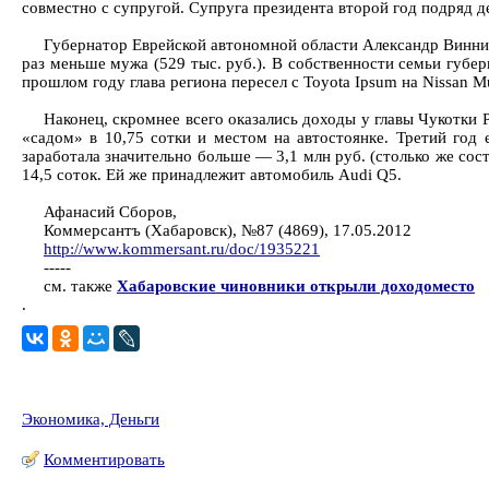
совместно с супругой. Супруга президента второй год подряд де
Губернатор Еврейской автономной области Александр Виннико
раз меньше мужа (529 тыс. руб.). В собственности семьи губерн
прошлом году глава региона пересел c Toyota Ipsum на Nissan M
Наконец, скромнее всего оказались доходы у главы Чукотки 
«садом» в 10,75 сотки и местом на автостоянке. Третий год 
заработала значительно больше — 3,1 млн руб. (столько же сост
14,5 соток. Ей же принадлежит автомобиль Audi Q5.
Афанасий Сборов,
Коммерсантъ (Хабаровск), №87 (4869), 17.05.2012
http://www.kommersant.ru/doc/1935221
-----
см. также
Хабаровские чиновники открыли доходоместо
.
Экономика, Деньги
Комментировать