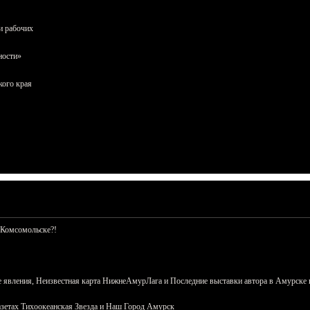
и рабочих
ности»
кого края
 Комсомольске?!
 явления, Неизвестная карта НижнеАмурЛага и Последние выставки автора в Амурске 
азетах Тихоокеанская Звезда и Наш Город Амурск