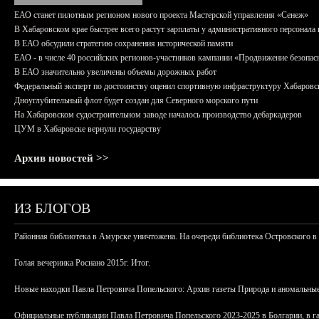
ЕАО станет пилотным регионом нового проекта Мастерской управления «Сенеж»
В Хабаровском крае быстрее всего растут зарплаты у административного персонала 
В ЕАО обсудили стратегию сохранения исторической памяти
ЕАО - в числе 40 российских регионов-участников кампании «Продвижение безопас
В ЕАО значительно увеличены объемы дорожных работ
Федеральный эксперт по достоинству оценил спортивную инфраструктуру Хабаровс
Дноуглубительный флот будет создан для Северного морского пути
На Хабаровском судостроительном заводе началось производство дебаркадеров
ЦУМ в Хабаровске вернули государству
Архив новостей >>
ИЗ БЛОГОВ
Районная библиотека в Амурске уничтожена. На очереди библиотека Островского в
Голая вечеринка Роснано 2015г. Итог.
Новые находки Павла Петровича Попельского: Архив газеты Природа и аномальные
Официальные публикации Павла Петровича Попельского 2023-2025 в Болгарии, в г