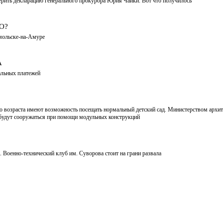
рить декларацию генерального прокурора Юрия Чайки. Вот что получилось
О?
мольске-на-Амуре
А
альных платежей
о возраста имеют возможность посещать нормальный детский сад. Министерством архит
ы будут сооружаться при помощи модульных конструкций
Военно-технический клуб им. Суворова стоит на грани развала