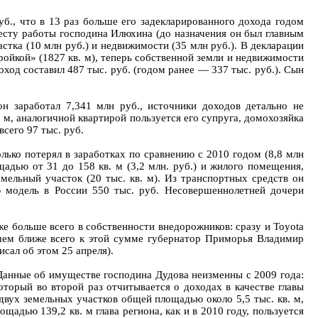
., что в 13 раз больше его задекларированного дохода годом
месту работы господина Илюхина (до назначения он был главным
тка (10 млн руб.) и недвижимости (35 млн руб.). В декларации
ойкой» (1827 кв. м), теперь собственной земли и недвижимости
доход составил 487 тыс. руб. (годом ранее — 337 тыс. руб.). Сын
н заработал 7,341 млн руб., источники доходов детально не
. м, аналогичной квартирой пользуется его супруга, домохозяйка
всего 97 тыс. руб.
лько потерял в заработках по сравнению с 2010 годом (8,8 млн
щадью от 31 до 158 кв. м (3,2 млн. руб.) и жилого помещения,
емельный участок (20 тыс. кв. м). Из транспортных средств он
ю модель в России 550 тыс. руб. Несовершеннолетней дочери
е больше всего в собственности внедорожников: сразу и Toyota
ичем ближе всего к этой сумме губернатор Приморья Владимир
сал об этом 25 апреля).
 Данные об имуществе господина Дудова неизменны с 2009 года:
оторый во второй раз отчитывается о доходах в качестве главы
 двух земельных участков общей площадью около 5,5 тыс. кв. м,
ощадью 139,2 кв. м глава региона, как и в 2010 году, пользуется