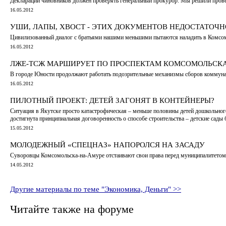
Декларации чиновников должен проверять генеральный прокурор. Мы решили прове
16.05.2012
УШИ, ЛАПЫ, ХВОСТ - ЭТИХ ДОКУМЕНТОВ НЕДОСТАТОЧН
Цивилизованный диалог с братьями нашими меньшими пытаются наладить в Комсо
16.05.2012
ЛЖЕ-ТСЖ МАРШИРУЕТ ПО ПРОСПЕКТАМ КОМСОМОЛЬСК
В городе Юности продолжают работать подозрительные механизмы сборов коммун
16.05.2012
ПИЛОТНЫЙ ПРОЕКТ: ДЕТЕЙ ЗАГОНЯТ В КОНТЕЙНЕРЫ?
Ситуация в Якутске просто катастрофическая – меньше половины детей дошкольног
достигнута принципиальная договоренность о способе строительства – детские сад
15.05.2012
МОЛОДЕЖНЫЙ «СПЕЦНАЗ» НАПОРОЛСЯ НА ЗАСАДУ
Суворовцы Комсомольска-на-Амуре отстаивают свои права перед муниципалитетом. 
14.05.2012
Другие материалы по теме "Экономика, Деньги" >>
Читайте также на форуме