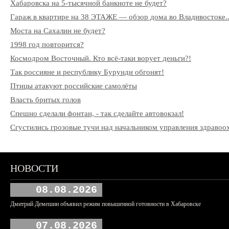
Хабаровска на 5-тысячной банкноте не будет?
Гараж в квартире на 38 ЭТАЖЕ — обзор дома во Владивостоке..
Моста на Сахалин не будет?
1998 год повторится?
Космодром Восточный. Кто всё-таки ворует деньги?!
Так россияне и республику Бурунди обгонят!
Птицы атакуют российские самолёты
Власть бритых голов
Спешно сделали фонтан, - так сделайте автовокзал!
Сгустились грозовые тучи над начальником управления здрав
НОВОСТИ
08.08.2026
Дмитрий Демешин объявил режим повышенной готовности в Хабаровске
07.08.2026