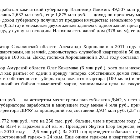
работал камчатский губернатор Владимир Илюхин: 49,507 млн руб
ла лишь 2,632 млн руб., еще 1,875 млн руб. — доход по прежнему 
оход губернатор получил от продажи имущества: земельного учас
м (0,53 га) и «нежилым двухэтажным зданием с одноэтажной пристр
оду, у супруги господина Илюхина есть жилой дом (378 кв. м), ее 
натор Сахалинской области Александр Хорошавин: в 2011 году о
вартирами, ни землей, довольствуясь служебной квартирой в 56 кв
ира в 100 кв. м. Доход госпожи Хорошавиной в 2011 году составил 
р Амурской области Олег Кожемяко (6 млн руб.), хотя он и неско
л как рантье: от сдачи в аренду четырех собственных домов пло
в собственности губернатора значатся квартира (100 кв. м) и з
енький из байков знаменитой марки, минимальная цена на таку
лн руб. — на четвертом месте среди глав субъектов ДФО, у него ж
е губернаторы заработали в минувшем году менее 4 млн руб., пр
-ректора ДВФУ за прошедший год составили 3,934 млн руб. („Ъ“ пи
,772 млн руб., что на 250 тыс. руб. больше, чем в прошлом году.
ta Rav4 и гаражом в 24 кв. м. Президент Якутии Егор Борисов, к
 2010 году — 2,6 млн руб.). За 2011 год президент избавился от
недостроенный гараж» в 24 кв.м. Еще одним гаражом и квартирой пл