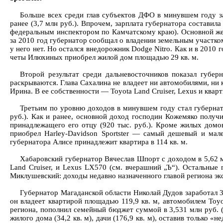
Больше всех среди глав субъектов ДФО в минувшем году за
ранее (3,7 млн руб.). Впрочем, зарплата губернатора состави
федеральным инспектором по Камчатскому краю). Основной же д
за 2010 год губернатор сообщал о владении земельным участко
у него нет. Но остался внедорожник Dodge Nitro. Как и в 2010 г
четы Илюхиных приобрел жилой дом площадью 29 кв. м.
Второй результат среди дальневосточников показал губер
раскрываются. Глава Сахалина не владеет ни автомобилями, ни к
Ирина. В ее собственности — Toyota Land Cruiser, Lexus и кварт
Третьим по уровню доходов в минувшем году стал губернато
руб.). Как и ранее, основной доход господин Кожемяко получи
принадлежащего его отцу (920 тыс. руб.). Кроме жилых домов 
приобрел Harley-Davidson Sportster — самый дешевый и мал
губернатора Алисе принадлежит квартира в 114 кв. м.
Хабаровский губернатор Вячеслав Шпорт с доходом в 5,62 м
Land Cruiser, и Lexus LX570 (см. вчерашний „Ъ“). Остальны
Миклушевский: доходы недавно назначенного главой региона экс
Губернатор Магаданской области Николай Дудов заработал 3
он владеет квартирой площадью 119,9 кв. м, автомобилем Toyo
региона, пополнил семейный бюджет суммой в 3,531 млн руб. (в
жилого дома (34,2 кв. м), дачи (176,9 кв. м), оставив только «