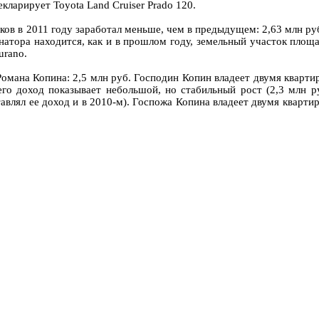
кларирует Toyota Land Cruiser Prado 120.
в в 2011 году заработал меньше, чем в предыдущем: 2,63 млн рубл
атора находится, как и в прошлом году, земельный участок площад
urano.
Романа Копина: 2,5 млн руб. Господин Копин владеет двумя квартир
его доход показывает небольшой, но стабильный рост (2,3 млн ру
авлял ее доход и в 2010-м). Госпожа Копина владеет двумя квартир