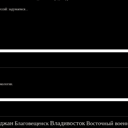
сий: задумаемся...
ркологии.
джан
Владивосток
Благовещенск
Восточный воен