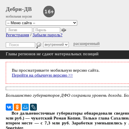
Дебри-ДВ
мобильная версия
Логин
Пароль
Регистрация
/
Забыли пароль?
расширенный
Главы регионов не сдают материальных позиций
Вы просматриваете мобильную версию сайта.
Перейти на обычную версию >>
Большинство губернаторов ДФО сохранили уровень дохода. Боль
Все дальневосточные губернаторы обнародовали сведения
млн руб.) — чукотский Роман Копин. Только глава Сахалина
втором месте — с 7,3 млн руб. Заработки уменьшились у
Sportster.