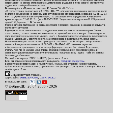
информации» не вправе вмешиваться в деятельность редакции, в ходе которой определяется
содержание сообщений и материалов».
Воспользуйтесь «Правом на ответ» (ст.46 Закона РФ «О СМИ»).
«В соответствии с положением ч.3 ст.196 ГПК РФ, обязанность компенсации морального вреда
подлежит возложению на авторов, а по опубликованию опровержения, в порядке ч.2 ст.152 ГК
РФ - на учредителя и главного редактор», - из апелляционного определения Хабаровского
краевого суда от 22.08.2012 г. (дело №33-5325/2012) председательствующего И.И.Куликовой,
судей С.И.Дорожко, Н.В.Пестовой.
Мнения авторов материалов не всегда совпадают с позицией редакции. Редакция не вступает в
переписку с авторами.
Редакция не несет ответственность за содержание внешних ссылок и комментариев. За них
ответственны, соответственно, исключительно их правообладатели и авторы. Комментарии на
сайте приравнены к выражению мнения. Блоги и форум не входят в электронное периодическое
издание «Дебри-ДВ», ответственность за достоверность и наполняемость несут авторы.
Политические опросы/голосования проводятся согласно ч.2. ст.46 «Опросы общественного
мнения» Федерального закона от 12.06.2002 г. № 67-ФЗ «Об основных гарантиях
избирательных прав и права на участие в референдуме граждан Российской Федерации»;
считать, там где не указано: лицо (лица), заказавшее (заказавших) проведение опроса и
оплатившее (оплативших) указанную публикацию (обнародование) - едино - сайт, без оплаты -
безвозмездно/бесплатно.
Часовой пояс сервера UTC+11 (AEST), фактически +8 мск.
Если вы обнаружили ошибки на сайте, пожалуйста,
сообщите нам об этом
.
Распространение информации о политической, социальной, духовной жизни общества,
публикации на актуальные темы, просветительские функции. Для мужчин и женщин. 16+ для
детей старше 16 лет.
СМИ не получает субсидий.
Адреса сайта:
DEBRI-DV.COM
,
DEBRI-DV.RU
.
В социальных сетях:
© Дебри-ДВ, 20.04.2006 - 2026