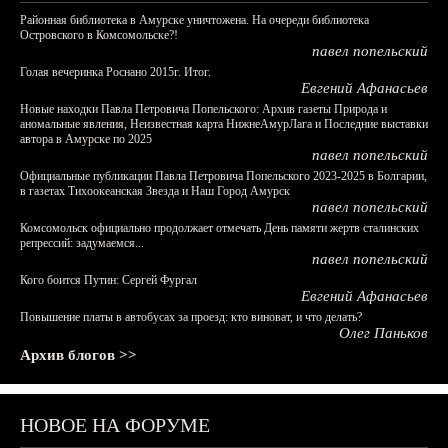
Районная библиотека в Амурске уничтожена. На очереди библиотека
Островского в Комсомольске?!
павел попельский
Голая вечеринка Роснано 2015г. Итог.
Евгений Афанасьев
Новые находки Павла Петровича Попельского: Архив газеты Природа и
аномальные явления, Неизвестная карта НижнеАмурЛага и Последние выставки
автора в Амурске по 2025
павел попельский
Официальные публикации Павла Петровича Попельского 2023-2025 в Болгарии,
в газетах Тихоокеанская Звезда и Наш Город Амурск
павел попельский
Комсомольск официально продолжает отмечать День памяти жертв сталинских
репрессий: задумаемся...
павел попельский
Кого боится Путин: Сергей Фургал
Евгений Афанасьев
Повышение платы в автобусах за проезд: кто виноват, и что делать?
Олег Паньков
Архив блогов >>
НОВОЕ НА ФОРУМЕ