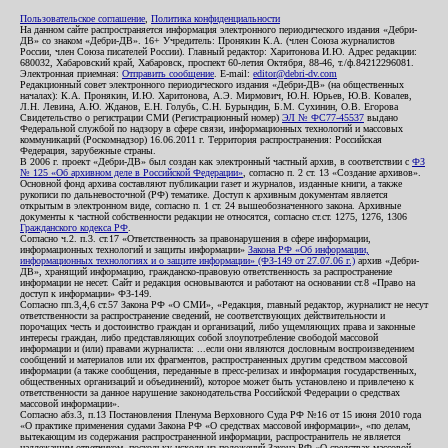
Пользовательское соглашение
,
Политика конфиденциальности
На данном сайте распространяется информация электронного периодического издания «Дебри-
ДВ» со знаком «Дебри-ДВ». 16+ Учредитель: Пронякин К.А. (член Союза журналистов
России, член Союза писателей России). Главный редактор: Харитонова И.Ю. Адрес редакции:
680032, Хабаровский край, Хабаровск, проспект 60-летия Октября, 88-46, т./ф.84212296081.
Электронная приемная:
Отправить сообщение
. E-mail:
editor@debri-dv.com
Редакционный совет электронного периодического издания «Дебри-ДВ» (на общественных
началах): К.А. Пронякин, И.Ю. Харитонова, А.Э. Мирмович, Ю.Н. Юрьев, Ю.В. Ковалев,
Л.Н. Левина, А.Ю. Жданов, Е.Н. Голубь, С.Н. Бурындин, Б.М. Сухинин, О.В. Егорова
Свидетельство о регистрации СМИ (Регистрационный номер)
ЭЛ № ФС77-45537
выдано
Федеральной службой по надзору в сфере связи, информационных технологий и массовых
коммуникаций (Роскомнадзор) 16.06.2011 г. Территория распространения: Российская
Федерация, зарубежные страны.
В 2006 г. проект «Дебри-ДВ» был создан как электронный частный архив, в соответствии с
ФЗ
№ 125 «Об архивном деле в Российской Федерации»
, согласно п. 2 ст. 13 «Создание архивов».
Основной фонд архива составляют публикации газет и журналов, изданные книги, а также
рукописи по дальневосточной (РФ) тематике. Доступ к архивным документам является
открытым в электронном виде, согласно п. 1 ст. 24 вышеобозначенного закона. Архивные
документы к частной собственности редакции не относятся, согласно ст.ст. 1275, 1276, 1306
Гражданского кодекса РФ
.
Согласно ч.2. п.3. ст.17 «Ответственность за правонарушения в сфере информации,
информационных технологий и защиты информации»
Закона РФ «Об информации,
информационных технологиях и о защите информации» (ФЗ-149 от 27.07.06 г.)
архив «Дебри-
ДВ», хранящий информацию, гражданско-правовую ответственность за распространение
информации не несет. Сайт и редакция основываются и работают на основании ст.8 «Право на
доступ к информации» ФЗ-149.
Согласно пп.3,4,6 ст.57 Закона РФ «О СМИ», «Редакция, главный редактор, журналист не несут
ответственности за распространение сведений, не соответствующих действительности и
порочащих честь и достоинство граждан и организаций, либо ущемляющих права и законные
интересы граждан, либо представляющих собой злоупотребление свободой массовой
информации и (или) правами журналиста: ...если они являются дословным воспроизведением
сообщений и материалов или их фрагментов, распространенных другим средством массовой
информации (а также сообщения, переданные в пресс-релизах и информация государственных,
общественных организаций и объединений), которое может быть установлено и привлечено к
ответственности за данное нарушение законодательства Российской Федерации о средствах
массовой информации».
Согласно абз.3, п.13 Постановления Пленума Верховного Суда РФ №16 от 15 июня 2010 года
«О практике применения судами Закона РФ «О средствах массовой информации», «по делам,
вытекающим из содержания распространенной информации, распространитель не является
надлежащим ответчиком, поскольку исходя из положений Закона РФ «О средствах массовой