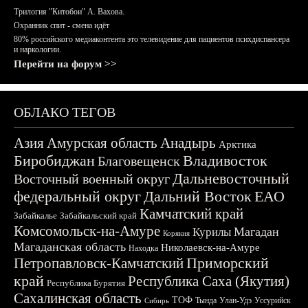
Трилогия "Китобои" А. Вахова.
Охранник спит - смена идёт
80% российского медиаконтента это телевидение для пациентов психдиспансера
и наркологии.
Перейти на форум >>
ОБЛАКО ТЕГОВ
Азия
Амурская область
Анадырь
Арктика
Биробиджан
Владивосток
Благовещенск
Дальневосточный
Восточный военный округ
федеральный округ
Дальний Восток
ЕАО
Камчатский край
Забайкалье
Забайкальский край
Комсомольск-на-Амуре
Магадан
Курилы
Корякия
Магаданская область
Николаевск-на-Амуре
Находка
Приморский
Петропавловск-Камчатский
край
Республика Саха (Якутия)
Республика Бурятия
Сахалинская область
ТОФ
Тында
Улан-Удэ
Уссурийск
Сибирь