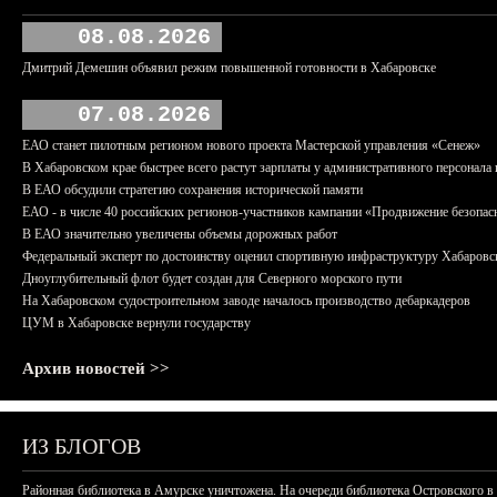
08.08.2026
Дмитрий Демешин объявил режим повышенной готовности в Хабаровске
07.08.2026
ЕАО станет пилотным регионом нового проекта Мастерской управления «Сенеж»
В Хабаровском крае быстрее всего растут зарплаты у административного персонала 
В ЕАО обсудили стратегию сохранения исторической памяти
ЕАО - в числе 40 российских регионов-участников кампании «Продвижение безопас
В ЕАО значительно увеличены объемы дорожных работ
Федеральный эксперт по достоинству оценил спортивную инфраструктуру Хабаровс
Дноуглубительный флот будет создан для Северного морского пути
На Хабаровском судостроительном заводе началось производство дебаркадеров
ЦУМ в Хабаровске вернули государству
Архив новостей >>
ИЗ БЛОГОВ
Районная библиотека в Амурске уничтожена. На очереди библиотека Островского в