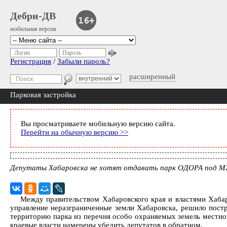
Дебри-ДВ
мобильная версия
Логин
Пароль
Регистрация
/
Забыли пароль?
расширенный
Парковая застройка
Вы просматриваете мобильную версию сайта.
Перейти на обычную версию >>
Депутаты Хабаровска не хотят отдавать парк ОДОРА под 
Между правительством Хабаровского края и властями Хабар
управление неразграниченные земли Хабаровска, решило пост
территорию парка из перечня особо охраняемых земель местног
краевые власти намерены убедить депутатов в обратном.