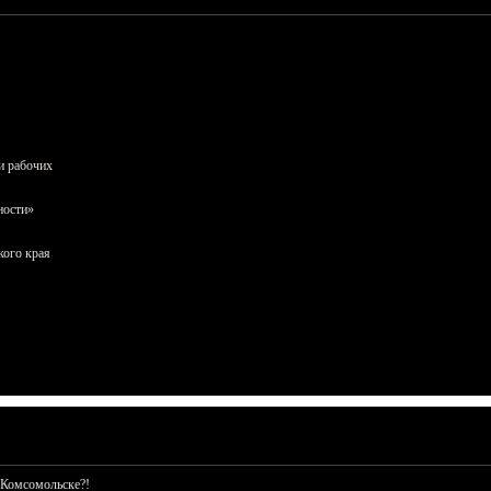
и рабочих
ности»
кого края
 Комсомольске?!