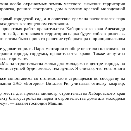
ечня особо охраняемых земель местного значения территории
баровска, решило построить дом в рамках краевой молодежной
рвый городской сад, а в советские времена располагался парк
 находится в запущенном состоянии.
 проектных работ правительства Хабаровского края Александр
6 этажей, а оставшаяся территория парка будет «облагорожена».
зи с этим было принято решение губернатора о принципиальном
 удовлетворили. Парламентарии вообще не стали голосовать по
рации города, гордумы, правительства края». Также депутаты
дыха горожан».
«Мы за строительства жилья для молодежи в центре города, но
м доступней будет жилье, тем лучше. Я считаю, что есть много
се сопоставима со стоимостью в строящемся по соседству на
мпании ЗАО «Богерия» Виталия Ри, учитывая отделку квартир,
места для проекта министр строительства Хабаровского края
екту благоустройства парка и строительства дома для молодежи
осу», — заявил господин Мишин.