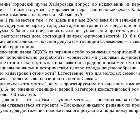
рение городской думы Хабаровска вопрос об исключении из пер
рое с 1 июля получило в управление неразграниченные земли Ха
том комплексе не превысит 30 тыс. руб.
га, известен тем, что здесь в начале 20-го века был заложен пе
а содержание парка у городской администрации нет средств, и он
думы Хабаровска представил начальник управления архитектуры и
т располагаться дом, состоящий из трех корпусов высотой 10, 8 и 
кие автостоянки,— пояснил депутатам господин Селеменев,— в свя
той территории».
ключении парка ОДОРА из перечня особо охраняемых территорий не
жно дополнительно разработать «совместными усилиями админист
ое строительство, так как она является «традиционным местом от
оциальное жилье в историческом центре города нецелесообразно. 
по кадастровой стоимости? Естественно, что для молодых семей че
иже»,— пояснил свою позицию господин Савков.
рыночная стоимость 1 кв.м в проектируемом молодежном комплек
.). А по мнению оценщика первой категории консалтинговой ко
оло 100 тыс. руб.
ля них — только самые лучшие места», — пояснил вчера выбор 
ы отказываться от проекта. «Поскольку никакого решения по про
думой для достижения положительного результата по данному вопр