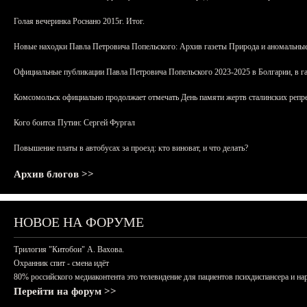
Голая вечеринка Роснано 2015г. Итог.
Новые находки Павла Петровича Попельского: Архив газеты Природа и аномальные
Официальные публикации Павла Петровича Попельского 2023-2025 в Болгарии, в г
Комсомольск официально продолжает отмечать День памяти жертв сталинских репрес
Кого боится Путин: Сергей Фургал
Повышение платы в автобусах за проезд: кто виноват, и что делать?
Архив блогов >>
НОВОЕ НА ФОРУМЕ
Трилогия "Китобои" А. Вахова.
Охранник спит - смена идёт
80% российского медиаконтента это телевидение для пациентов психдиспансера и на
Перейти на форум >>