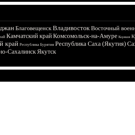
джан
Владивосток
Благовещенск
Восточный воен
Камчатский край
Комсомольск-на-Амуре
К
рай
Корякия
й край
Республика Саха (Якутия)
Са
Республика Бурятия
о-Сахалинск
Якутск