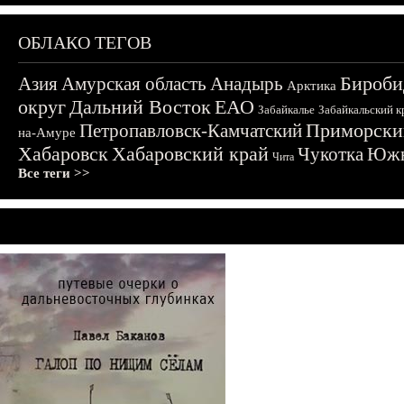
ОБЛАКО ТЕГОВ
Бироби
Азия
Амурская область
Анадырь
Арктика
округ
Дальний Восток
ЕАО
Забайкалье
Забайкальский к
Приморски
Петропавловск-Камчатский
на-Амуре
Хабаровск
Хабаровский край
Чукотка
Южн
Чита
Все теги >>