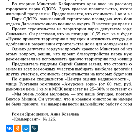
Во вторник Минстрой Хабаровского края внес на рассмот
городского парка ОДОРА. Здесь краевое правительство, кото
жилищной программы. Предполагается, что стоимость 1 кв.м в э
Парк ОДОРА, занимающий территорию площадью чуть более 1 
отдыха Дальневосточного военного округа. В настоящее время н
Проект строительства на территории парка депутатам гор
Селеменев. Он рассказал, что на площади 10,55 тыс. кв.м буде
«Нужно привести территорию в порядок и исключить оттуда ди
одобрении и разрешении строительства дома для молодежи на э
Однако депутаты гордумы просьбу краевого Минстроя об ис
этому вопросу, решив, что проект благоустройства парка ну
рекомендовали не использовать данную территорию под жилищн
Председатель гордумы Сергей Савков заявил, что строить с
зачем из всех возможных участков выбирать наиболее дорогой 
других участков, стоимость строительства на которых будет н
По оценкам специалистов «Центра оценки недвижимости», 
улице Тургенева комплексе «Амурские зори» (от 60 тыс. руб
рыночная цена 1 кв.м в МЖК возрастет на 25–30% и составит ок
«Мы очень любим молодежь — это наше будущее, поэтому д
Виктор Мишин. Он уточнил, что в краевом минстрое не намерен
не было принято, мы намерены вести дальнейшую работу с гор
Роман Ярмошевич, Анна Ковалева
«Коммерсант», № 126.