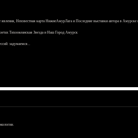
 явления, Неизвестная карта НижнеАмурЛага и Последние выставки автора в Амурске 
азетах Тихоокеанская Звезда и Наш Город Амурск
сий: задумаемся...
ркологии.