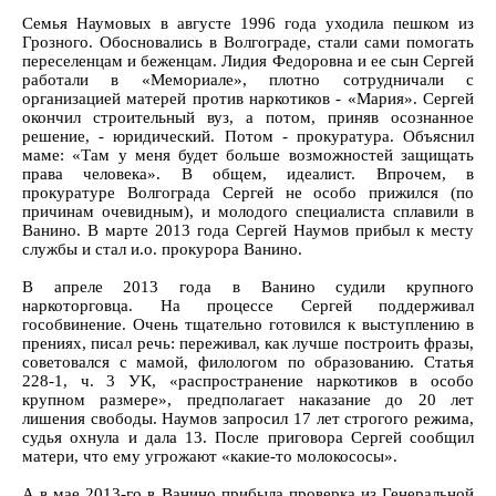
Семья Наумовых в августе 1996 года уходила пешком из
Грозного. Обосновались в Волгограде, стали сами помогать
переселенцам и беженцам. Лидия Федоровна и ее сын Сергей
работали в «Мемориале», плотно сотрудничали с
организацией матерей против наркотиков - «Мария». Сергей
окончил строительный вуз, а потом, приняв осознанное
решение, - юридический. Потом - прокуратура. Объяснил
маме: «Там у меня будет больше возможностей защищать
права человека». В общем, идеалист. Впрочем, в
прокуратуре Волгограда Сергей не особо прижился (по
причинам очевидным), и молодого специалиста сплавили в
Ванино. В марте 2013 года Сергей Наумов прибыл к месту
службы и стал и.о. прокурора Ванино.
В апреле 2013 года в Ванино судили крупного
наркоторговца. На процессе Сергей поддерживал
гособвинение. Очень тщательно готовился к выступлению в
прениях, писал речь: переживал, как лучше построить фразы,
советовался с мамой, филологом по образованию. Статья
228-1, ч. 3 УК, «распространение наркотиков в особо
крупном размере», предполагает наказание до 20 лет
лишения свободы. Наумов запросил 17 лет строгого режима,
судья охнула и дала 13. После приговора Сергей сообщил
матери, что ему угрожают «какие-то молокососы».
А в мае 2013-го в Ванино прибыла проверка из Генеральной