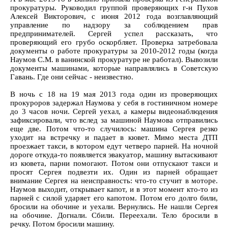
прокуратуры. Руководил группой проверяющих г-н Пухов
Алексей Викторович, с июня 2012 года возглавляющий
управление по надзору за соблюдением прав
предпринимателей. Сергей успел рассказать, что
проверяющий его грубо оскорбляет. Проверка затребовала
документы о работе прокуратуры за 2010-2012 годы (когда
Наумов С.М. в ванинской прокуратуре не работал). Вывозили
документы машинами, которые направлялись в Советскую
Гавань. Где они сейчас - неизвестно.
В ночь с 18 на 19 мая 2013 года один из проверяющих
прокуроров задержал Наумова у себя в гостиничном номере
до 3 часов ночи. Сергей уехал, а камеры видеонаблюдения
зафиксировали, что вслед за машиной Наумова отправились
еще две. Потом что-то случилось: машина Сергея резко
уходит на встречку и падает в кювет. Мимо места ДТП
проезжает такси, в котором едут четверо парней. На ночной
дороге откуда-то появляется эвакуатор, машину вытаскивают
из кювета, парни помогают. Потом они отпускают такси и
просят Сергея подвезти их. Один из парней обращает
внимание Сергея на неисправность: что-то стучит в моторе.
Наумов выходит, открывает капот, и в этот момент кто-то из
парней с силой ударяет его капотом. Потом его долго били,
бросили на обочине и уехали. Вернулись. Не нашли Сергея
на обочине. Догнали. Сбили. Переехали. Тело бросили в
речку. Потом бросили машину.