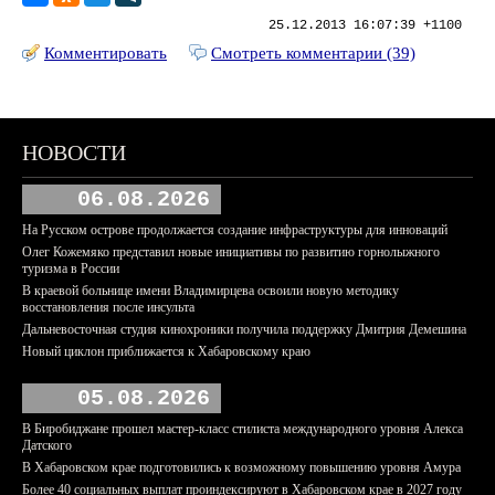
25.12.2013 16:07:39 +1100
Комментировать
Смотреть комментарии (39)
НОВОСТИ
06.08.2026
На Русском острове продолжается создание инфраструктуры для инноваций
Олег Кожемяко представил новые инициативы по развитию горнолыжного
туризма в России
В краевой больнице имени Владимирцева освоили новую методику
восстановления после инсульта
Дальневосточная студия кинохроники получила поддержку Дмитрия Демешина
Новый циклон приближается к Хабаровскому краю
05.08.2026
В Биробиджане прошел мастер-класс стилиста международного уровня Алекса
Датского
В Хабаровском крае подготовились к возможному повышению уровня Амура
Более 40 социальных выплат проиндексируют в Хабаровском крае в 2027 году