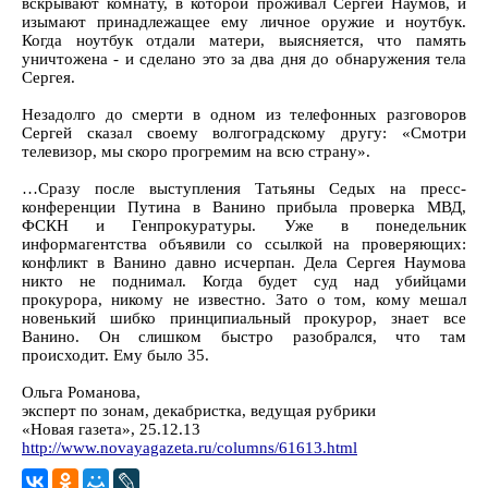
вскрывают комнату, в которой проживал Сергей Наумов, и
изымают принадлежащее ему личное оружие и ноутбук.
Когда ноутбук отдали матери, выясняется, что память
уничтожена - и сделано это за два дня до обнаружения тела
Сергея.
Незадолго до смерти в одном из телефонных разговоров
Сергей сказал своему волгоградскому другу: «Смотри
телевизор, мы скоро прогремим на всю страну».
…Сразу после выступления Татьяны Седых на пресс-
конференции Путина в Ванино прибыла проверка МВД,
ФСКН и Генпрокуратуры. Уже в понедельник
информагентства объявили со ссылкой на проверяющих:
конфликт в Ванино давно исчерпан. Дела Сергея Наумова
никто не поднимал. Когда будет суд над убийцами
прокурора, никому не известно. Зато о том, кому мешал
новенький шибко принципиальный прокурор, знает все
Ванино. Он слишком быстро разобрался, что там
происходит. Ему было 35.
Ольга Романова,
эксперт по зонам, декабристка, ведущая рубрики
«Новая газета», 25.12.13
http://www.novayagazeta.ru/columns/61613.html