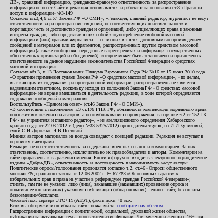
ДВ», хранящий информацию, гражданско-правовую ответственность за распространение
информации не несет. Сайт и редакция основываются и работают на основании ст.8 «Право на
доступ к информации» ФЗ-149.
Согласно пп.3,4,6 ст.57 Закона РФ «О СМИ», «Редакция, главный редактор, журналист не несут
ответственности за распространение сведений, не соответствующих действительности и
порочащих честь и достоинство граждан и организаций, либо ущемляющих права и законные
интересы граждан, либо представляющих собой злоупотребление свободой массовой
информации и (или) правами журналиста: ...если они являются дословным воспроизведением
сообщений и материалов или их фрагментов, распространенных другим средством массовой
информации (а также сообщения, переданные в пресс-релизах и информация государственных,
общественных организаций и объединений), которое может быть установлено и привлечено к
ответственности за данное нарушение законодательства Российской Федерации о средствах
массовой информации».
Согласно абз.3, п.13 Постановления Пленума Верховного Суда РФ №16 от 15 июня 2010 года
«О практике применения судами Закона РФ «О средствах массовой информации», «по делам,
вытекающим из содержания распространенной информации, распространитель не является
надлежащим ответчиком, поскольку исходя из положений Закона РФ «О средствах массовой
информации» не вправе вмешиваться в деятельность редакции, в ходе которой определяется
содержание сообщений и материалов».
Воспользуйтесь «Правом на ответ» (ст.46 Закона РФ «О СМИ»).
«В соответствии с положением ч.3 ст.196 ГПК РФ, обязанность компенсации морального вреда
подлежит возложению на авторов, а по опубликованию опровержения, в порядке ч.2 ст.152 ГК
РФ - на учредителя и главного редактор», - из апелляционного определения Хабаровского
краевого суда от 22.08.2012 г. (дело №33-5325/2012) председательствующего И.И.Куликовой,
судей С.И.Дорожко, Н.В.Пестовой.
Мнения авторов материалов не всегда совпадают с позицией редакции. Редакция не вступает в
переписку с авторами.
Редакция не несет ответственность за содержание внешних ссылок и комментариев. За них
ответственны, соответственно, исключительно их правообладатели и авторы. Комментарии на
сайте приравнены к выражению мнения. Блоги и форум не входят в электронное периодическое
издание «Дебри-ДВ», ответственность за достоверность и наполняемость несут авторы.
Политические опросы/голосования проводятся согласно ч.2. ст.46 «Опросы общественного
мнения» Федерального закона от 12.06.2002 г. № 67-ФЗ «Об основных гарантиях
избирательных прав и права на участие в референдуме граждан Российской Федерации»;
считать, там где не указано: лицо (лица), заказавшее (заказавших) проведение опроса и
оплатившее (оплативших) указанную публикацию (обнародование) - едино - сайт, без оплаты -
безвозмездно/бесплатно.
Часовой пояс сервера UTC+11 (AEST), фактически +8 мск.
Если вы обнаружили ошибки на сайте, пожалуйста,
сообщите нам об этом
.
Распространение информации о политической, социальной, духовной жизни общества,
публикации на актуальные темы, просветительские функции. Для мужчин и женщин. 16+ для