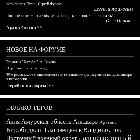
Кого боится Путин: Сергей Фургал
Евгений Афанасьев
Повышение платы в автобусах за проезд: кто виноват, и что делать?
Олег Паньков
Архив блогов >>
НОВОЕ НА ФОРУМЕ
Трилогия "Китобои" А. Вахова.
Охранник спит - смена идёт
80% российского медиаконтента это телевидение для пациентов психдиспансера
и наркологии.
Перейти на форум >>
ОБЛАКО ТЕГОВ
Азия
Амурская область
Анадырь
Арктика
Биробиджан
Владивосток
Благовещенск
Дальневосточный
Восточный военный округ