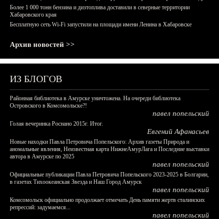
Более 1 000 тонн бензина и дизтоплива доставили в северные территории
Хабаровского края
Бесплатную сеть Wi-Fi запустили на площади имени Ленина в Хабаровске
Архив новостей >>
ИЗ БЛОГОВ
Районная библиотека в Амурске уничтожена. На очереди библиотека
Островского в Комсомольске?!
павел попельский
Голая вечеринка Роснано 2015г. Итог.
Евгений Афанасьев
Новые находки Павла Петровича Попельского: Архив газеты Природа и
аномальные явления, Неизвестная карта НижнеАмурЛага и Последние выставки
автора в Амурске по 2025
павел попельский
Официальные публикации Павла Петровича Попельского 2023-2025 в Болгарии,
в газетах Тихоокеанская Звезда и Наш Город Амурск
павел попельский
Комсомольск официально продолжает отмечать День памяти жертв сталинских
репрессий: задумаемся...
павел попельский