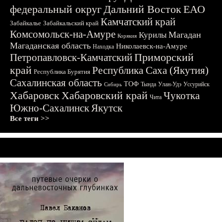
федеральный округ
Дальний Восток
ЕАО
Камчатский край
Забайкалье
Забайкальский край
Комсомольск-на-Амуре
Магадан
Курилы
Корякия
Магаданская область
Николаевск-на-Амуре
Находка
Приморский
Петропавловск-Камчатский
край
Республика Саха (Якутия)
Республика Бурятия
Сахалинская область
ТОФ
Тында
Улан-Удэ
Уссурийск
Сибирь
Хабаровск
Хабаровский край
Чукотка
Чита
Южно-Сахалинск
Якутск
Все теги >>