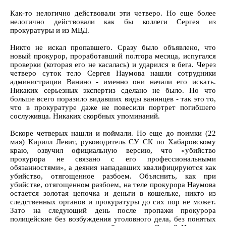
Как-то нелогично действовали эти четверо. Но еще более
нелогично действовали как бы коллеги Сергея из
прокуратуры и из МВД.
Никто не искал пропавшего. Сразу было объявлено, что
новый прокурор, проработавший полтора месяца, испугался
проверки (которая его не касалась) и ударился в бега. Через
четверо суток тело Сергея Наумова нашли сотрудники
администрации Ванино - именно они начали его искать.
Никаких серьезных экспертиз сделано не было. Но что
больше всего поразило видавших виды ванинцев - так это то,
что в прокуратуре даже не повесили портрет погибшего
сослуживца. Никаких скорбных упоминаний.
Вскоре четверых нашли и поймали. Но еще до поимки (22
мая) Кирилл Левит, руководитель СУ СК по Хабаровскому
краю, озвучил официальную версию, что «убийство
прокурора не связано с его профессиональными
обязанностями», а деяния нападавших квалифицируются как
убийство, отягощенное разбоем. Объяснить, как при
убийстве, отягощенном разбоем, на теле прокурора Наумова
остается золотая цепочка и деньги в кошельке, никто из
следственных органов и прокуратуры до сих пор не может.
Зато на следующий день после пропажи прокурора
полицейские без возбуждения уголовного дела, без понятых