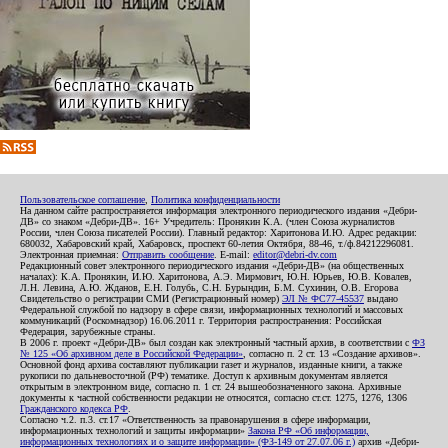
Пользовательское соглашение
,
Политика конфиденциальности
На данном сайте распространяется информация электронного периодического издания «Дебри-
ДВ» со знаком «Дебри-ДВ». 16+ Учредитель: Пронякин К.А. (член Союза журналистов
России, член Союза писателей России). Главный редактор: Харитонова И.Ю. Адрес редакции:
680032, Хабаровский край, Хабаровск, проспект 60-летия Октября, 88-46, т./ф.84212296081.
Электронная приемная:
Отправить сообщение
. E-mail:
editor@debri-dv.com
Редакционный совет электронного периодического издания «Дебри-ДВ» (на общественных
началах): К.А. Пронякин, И.Ю. Харитонова, А.Э. Мирмович, Ю.Н. Юрьев, Ю.В. Ковалев,
Л.Н. Левина, А.Ю. Жданов, Е.Н. Голубь, С.Н. Бурындин, Б.М. Сухинин, О.В. Егорова
Свидетельство о регистрации СМИ (Регистрационный номер)
ЭЛ № ФС77-45537
выдано
Федеральной службой по надзору в сфере связи, информационных технологий и массовых
коммуникаций (Роскомнадзор) 16.06.2011 г. Территория распространения: Российская
Федерация, зарубежные страны.
В 2006 г. проект «Дебри-ДВ» был создан как электронный частный архив, в соответствии с
ФЗ
№ 125 «Об архивном деле в Российской Федерации»
, согласно п. 2 ст. 13 «Создание архивов».
Основной фонд архива составляют публикации газет и журналов, изданные книги, а также
рукописи по дальневосточной (РФ) тематике. Доступ к архивным документам является
открытым в электронном виде, согласно п. 1 ст. 24 вышеобозначенного закона. Архивные
документы к частной собственности редакции не относятся, согласно ст.ст. 1275, 1276, 1306
Гражданского кодекса РФ
.
Согласно ч.2. п.3. ст.17 «Ответственность за правонарушения в сфере информации,
информационных технологий и защиты информации»
Закона РФ «Об информации,
информационных технологиях и о защите информации» (ФЗ-149 от 27.07.06 г.)
архив «Дебри-