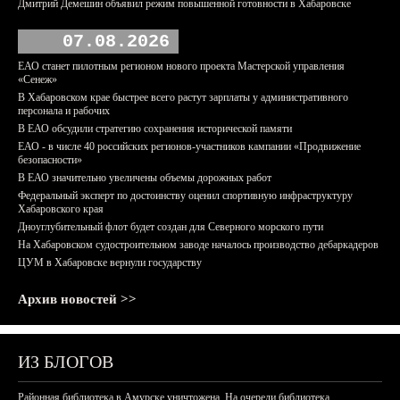
Дмитрий Демешин объявил режим повышенной готовности в Хабаровске
07.08.2026
ЕАО станет пилотным регионом нового проекта Мастерской управления
«Сенеж»
В Хабаровском крае быстрее всего растут зарплаты у административного
персонала и рабочих
В ЕАО обсудили стратегию сохранения исторической памяти
ЕАО - в числе 40 российских регионов-участников кампании «Продвижение
безопасности»
В ЕАО значительно увеличены объемы дорожных работ
Федеральный эксперт по достоинству оценил спортивную инфраструктуру
Хабаровского края
Дноуглубительный флот будет создан для Северного морского пути
На Хабаровском судостроительном заводе началось производство дебаркадеров
ЦУМ в Хабаровске вернули государству
Архив новостей >>
ИЗ БЛОГОВ
Районная библиотека в Амурске уничтожена. На очереди библиотека