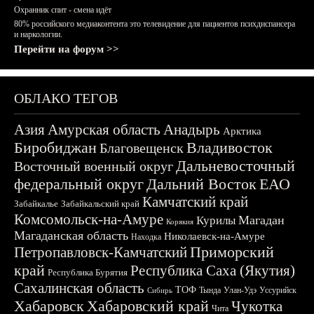
Охранник спит - смена идёт
80% российского медиаконтента это телевидение для пациентов психдиспансера
и наркологии.
Перейти на форум >>
ОБЛАКО ТЕГОВ
Азия
Амурская область
Анадырь
Арктика
Биробиджан
Владивосток
Благовещенск
Дальневосточный
Восточный военный округ
федеральный округ
Дальний Восток
ЕАО
Камчатский край
Забайкалье
Забайкальский край
Комсомольск-на-Амуре
Магадан
Курилы
Корякия
Магаданская область
Николаевск-на-Амуре
Находка
Приморский
Петропавловск-Камчатский
край
Республика Саха (Якутия)
Республика Бурятия
Сахалинская область
ТОФ
Тында
Улан-Удэ
Уссурийск
Сибирь
Хабаровск
Хабаровский край
Чукотка
Чита