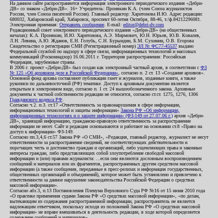
На данном сайте распространяется информация электронного периодического издания «Дебри-
ДВ» со знаком «Дебри-ДВ». 16+ Учредитель: Пронякин К.А. (член Союза журналистов
России, член Союза писателей России). Главный редактор: Харитонова И.Ю. Адрес редакции:
680032, Хабаровский край, Хабаровск, проспект 60-летия Октября, 88-46, т./ф.84212296081.
Электронная приемная:
Отправить сообщение
. E-mail:
editor@debri-dv.com
Редакционный совет электронного периодического издания «Дебри-ДВ» (на общественных
началах): К.А. Пронякин, И.Ю. Харитонова, А.Э. Мирмович, Ю.Н. Юрьев, Ю.В. Ковалев,
Л.Н. Левина, А.Ю. Жданов, Е.Н. Голубь, С.Н. Бурындин, Б.М. Сухинин, О.В. Егорова
Свидетельство о регистрации СМИ (Регистрационный номер)
ЭЛ № ФС77-45537
выдано
Федеральной службой по надзору в сфере связи, информационных технологий и массовых
коммуникаций (Роскомнадзор) 16.06.2011 г. Территория распространения: Российская
Федерация, зарубежные страны.
В 2006 г. проект «Дебри-ДВ» был создан как электронный частный архив, в соответствии с
ФЗ
№ 125 «Об архивном деле в Российской Федерации»
, согласно п. 2 ст. 13 «Создание архивов».
Основной фонд архива составляют публикации газет и журналов, изданные книги, а также
рукописи по дальневосточной (РФ) тематике. Доступ к архивным документам является
открытым в электронном виде, согласно п. 1 ст. 24 вышеобозначенного закона. Архивные
документы к частной собственности редакции не относятся, согласно ст.ст. 1275, 1276, 1306
Гражданского кодекса РФ
.
Согласно ч.2. п.3. ст.17 «Ответственность за правонарушения в сфере информации,
информационных технологий и защиты информации»
Закона РФ «Об информации,
информационных технологиях и о защите информации» (ФЗ-149 от 27.07.06 г.)
архив «Дебри-
ДВ», хранящий информацию, гражданско-правовую ответственность за распространение
информации не несет. Сайт и редакция основываются и работают на основании ст.8 «Право на
доступ к информации» ФЗ-149.
Согласно пп.3,4,6 ст.57 Закона РФ «О СМИ», «Редакция, главный редактор, журналист не несут
ответственности за распространение сведений, не соответствующих действительности и
порочащих честь и достоинство граждан и организаций, либо ущемляющих права и законные
интересы граждан, либо представляющих собой злоупотребление свободой массовой
информации и (или) правами журналиста: ...если они являются дословным воспроизведением
сообщений и материалов или их фрагментов, распространенных другим средством массовой
информации (а также сообщения, переданные в пресс-релизах и информация государственных,
общественных организаций и объединений), которое может быть установлено и привлечено к
ответственности за данное нарушение законодательства Российской Федерации о средствах
массовой информации».
Согласно абз.3, п.13 Постановления Пленума Верховного Суда РФ №16 от 15 июня 2010 года
«О практике применения судами Закона РФ «О средствах массовой информации», «по делам,
вытекающим из содержания распространенной информации, распространитель не является
надлежащим ответчиком, поскольку исходя из положений Закона РФ «О средствах массовой
информации» не вправе вмешиваться в деятельность редакции, в ходе которой определяется
содержание сообщений и материалов».