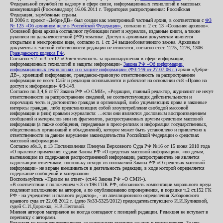
Федеральной службой по надзору в сфере связи, информационных технологий и массовых
коммуникаций (Роскомнадзор) 16.06.2011 г. Территория распространения: Российская
Федерация, зарубежные страны.
В 2006 г. проект «Дебри-ДВ» был создан как электронный частный архив, в соответствии с
ФЗ
№ 125 «Об архивном деле в Российской Федерации»
, согласно п. 2 ст. 13 «Создание архивов».
Основной фонд архива составляют публикации газет и журналов, изданные книги, а также
рукописи по дальневосточной (РФ) тематике. Доступ к архивным документам является
открытым в электронном виде, согласно п. 1 ст. 24 вышеобозначенного закона. Архивные
документы к частной собственности редакции не относятся, согласно ст.ст. 1275, 1276, 1306
Гражданского кодекса РФ
.
Согласно ч.2. п.3. ст.17 «Ответственность за правонарушения в сфере информации,
информационных технологий и защиты информации»
Закона РФ «Об информации,
информационных технологиях и о защите информации» (ФЗ-149 от 27.07.06 г.)
архив «Дебри-
ДВ», хранящий информацию, гражданско-правовую ответственность за распространение
информации не несет. Сайт и редакция основываются и работают на основании ст.8 «Право на
доступ к информации» ФЗ-149.
Согласно пп.3,4,6 ст.57 Закона РФ «О СМИ», «Редакция, главный редактор, журналист не несут
ответственности за распространение сведений, не соответствующих действительности и
порочащих честь и достоинство граждан и организаций, либо ущемляющих права и законные
интересы граждан, либо представляющих собой злоупотребление свободой массовой
информации и (или) правами журналиста: ...если они являются дословным воспроизведением
сообщений и материалов или их фрагментов, распространенных другим средством массовой
информации (а также сообщения, переданные в пресс-релизах и информация государственных,
общественных организаций и объединений), которое может быть установлено и привлечено к
ответственности за данное нарушение законодательства Российской Федерации о средствах
массовой информации».
Согласно абз.3, п.13 Постановления Пленума Верховного Суда РФ №16 от 15 июня 2010 года
«О практике применения судами Закона РФ «О средствах массовой информации», «по делам,
вытекающим из содержания распространенной информации, распространитель не является
надлежащим ответчиком, поскольку исходя из положений Закона РФ «О средствах массовой
информации» не вправе вмешиваться в деятельность редакции, в ходе которой определяется
содержание сообщений и материалов».
Воспользуйтесь «Правом на ответ» (ст.46 Закона РФ «О СМИ»).
«В соответствии с положением ч.3 ст.196 ГПК РФ, обязанность компенсации морального вреда
подлежит возложению на авторов, а по опубликованию опровержения, в порядке ч.2 ст.152 ГК
РФ - на учредителя и главного редактор», - из апелляционного определения Хабаровского
краевого суда от 22.08.2012 г. (дело №33-5325/2012) председательствующего И.И.Куликовой,
судей С.И.Дорожко, Н.В.Пестовой.
Мнения авторов материалов не всегда совпадают с позицией редакции. Редакция не вступает в
переписку с авторами.
Редакция не несет ответственность за содержание внешних ссылок и комментариев. За них