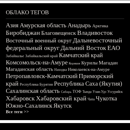
ОБЛАКО ТЕГОВ
Азия
Амурская область
Анадырь
Арктика
Биробиджан
Владивосток
Благовещенск
Дальневосточный
Восточный военный округ
федеральный округ
Дальний Восток
ЕАО
Камчатский край
Забайкалье
Забайкальский край
Комсомольск-на-Амуре
Магадан
Курилы
Корякия
Магаданская область
Николаевск-на-Амуре
Находка
Приморский
Петропавловск-Камчатский
край
Республика Саха (Якутия)
Республика Бурятия
Сахалинская область
ТОФ
Тында
Улан-Удэ
Уссурийск
Сибирь
Хабаровск
Хабаровский край
Чукотка
Чита
Южно-Сахалинск
Якутск
Все теги >>