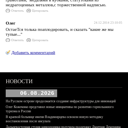
грамотами, медалями и кубками, статуэтками из
недрагоценных металлов,с торжественной надписью.
Ответить
Цитировать
Олег
24.12.2014 23:10:05
ОстаеТся толька поаплодировать, и сказать "какие же мы
тупые..."
Ответить
Цитировать
Добавить комментарий
НОВОСТИ
06.08.2026
На Русском острове продолжается создание инфраструктуры для инноваций
Олег Кожемяко представил новые инициативы по развитию горнолыжного
туризма в России
В краевой больнице имени Владимирцева освоили новую методику
восстановления после инсульта
Дальневосточная студия кинохроники получила поддержку Дмитрия Демешина