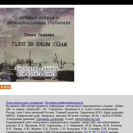
Пользовательское соглашение
,
Политика конфиденциальности
На данном сайте распространяется информация электронного периодического издания «Дебри-
ДВ» со знаком «Дебри-ДВ». 16+ Учредитель: Пронякин К.А. (член Союза журналистов
России, член Союза писателей России). Главный редактор: Харитонова И.Ю. Адрес редакции:
680032, Хабаровский край, Хабаровск, проспект 60-летия Октября, 88-46, т./ф.84212296081.
Электронная приемная:
Отправить сообщение
. E-mail:
editor@debri-dv.com
Редакционный совет электронного периодического издания «Дебри-ДВ» (на общественных
началах): К.А. Пронякин, И.Ю. Харитонова, А.Э. Мирмович, Ю.Н. Юрьев, Ю.В. Ковалев,
Л.Н. Левина, А.Ю. Жданов, Е.Н. Голубь, С.Н. Бурындин, Б.М. Сухинин, О.В. Егорова
Свидетельство о регистрации СМИ (Регистрационный номер)
ЭЛ № ФС77-45537
выдано