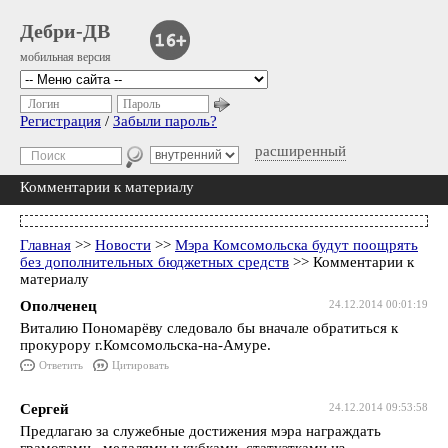
Дебри-ДВ
мобильная версия
Логин
Пароль
Регистрация
/
Забыли пароль?
расширенный
Комментарии к материалу
Главная
>>
Новости
>>
Мэра Комсомольска будут поощрять
без дополнительных бюджетных средств
>> Комментарии к
материалу
Ополченец
24.12.2014 00:01:19
Виталию Пономарёву следовало бы вначале обратиться к
прокурору г.Комсомольска-на-Амуре.
Ответить
Цитировать
Сергей
24.12.2014 09:53:58
Предлагаю за служебные достижения мэра награждать