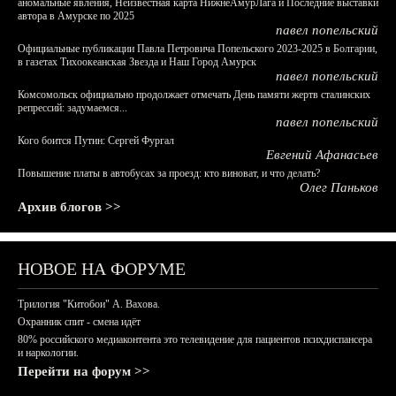
аномальные явления, Неизвестная карта НижнеАмурЛага и Последние выставки
автора в Амурске по 2025
павел попельский
Официальные публикации Павла Петровича Попельского 2023-2025 в Болгарии,
в газетах Тихоокеанская Звезда и Наш Город Амурск
павел попельский
Комсомольск официально продолжает отмечать День памяти жертв сталинских
репрессий: задумаемся...
павел попельский
Кого боится Путин: Сергей Фургал
Евгений Афанасьев
Повышение платы в автобусах за проезд: кто виноват, и что делать?
Олег Паньков
Архив блогов >>
НОВОЕ НА ФОРУМЕ
Трилогия "Китобои" А. Вахова.
Охранник спит - смена идёт
80% российского медиаконтента это телевидение для пациентов психдиспансера
и наркологии.
Перейти на форум >>