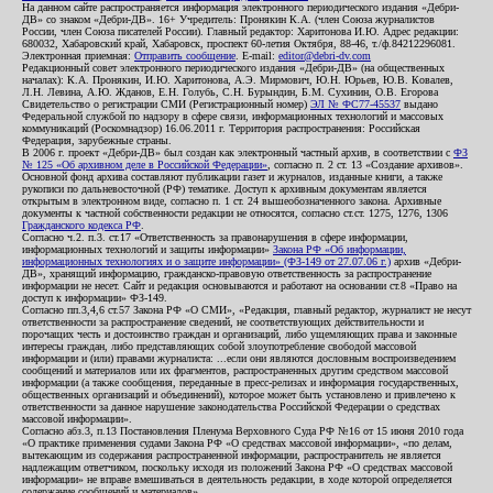
На данном сайте распространяется информация электронного периодического издания «Дебри-
ДВ» со знаком «Дебри-ДВ». 16+ Учредитель: Пронякин К.А. (член Союза журналистов
России, член Союза писателей России). Главный редактор: Харитонова И.Ю. Адрес редакции:
680032, Хабаровский край, Хабаровск, проспект 60-летия Октября, 88-46, т./ф.84212296081.
Электронная приемная:
Отправить сообщение
. E-mail:
editor@debri-dv.com
Редакционный совет электронного периодического издания «Дебри-ДВ» (на общественных
началах): К.А. Пронякин, И.Ю. Харитонова, А.Э. Мирмович, Ю.Н. Юрьев, Ю.В. Ковалев,
Л.Н. Левина, А.Ю. Жданов, Е.Н. Голубь, С.Н. Бурындин, Б.М. Сухинин, О.В. Егорова
Свидетельство о регистрации СМИ (Регистрационный номер)
ЭЛ № ФС77-45537
выдано
Федеральной службой по надзору в сфере связи, информационных технологий и массовых
коммуникаций (Роскомнадзор) 16.06.2011 г. Территория распространения: Российская
Федерация, зарубежные страны.
В 2006 г. проект «Дебри-ДВ» был создан как электронный частный архив, в соответствии с
ФЗ
№ 125 «Об архивном деле в Российской Федерации»
, согласно п. 2 ст. 13 «Создание архивов».
Основной фонд архива составляют публикации газет и журналов, изданные книги, а также
рукописи по дальневосточной (РФ) тематике. Доступ к архивным документам является
открытым в электронном виде, согласно п. 1 ст. 24 вышеобозначенного закона. Архивные
документы к частной собственности редакции не относятся, согласно ст.ст. 1275, 1276, 1306
Гражданского кодекса РФ
.
Согласно ч.2. п.3. ст.17 «Ответственность за правонарушения в сфере информации,
информационных технологий и защиты информации»
Закона РФ «Об информации,
информационных технологиях и о защите информации» (ФЗ-149 от 27.07.06 г.)
архив «Дебри-
ДВ», хранящий информацию, гражданско-правовую ответственность за распространение
информации не несет. Сайт и редакция основываются и работают на основании ст.8 «Право на
доступ к информации» ФЗ-149.
Согласно пп.3,4,6 ст.57 Закона РФ «О СМИ», «Редакция, главный редактор, журналист не несут
ответственности за распространение сведений, не соответствующих действительности и
порочащих честь и достоинство граждан и организаций, либо ущемляющих права и законные
интересы граждан, либо представляющих собой злоупотребление свободой массовой
информации и (или) правами журналиста: ...если они являются дословным воспроизведением
сообщений и материалов или их фрагментов, распространенных другим средством массовой
информации (а также сообщения, переданные в пресс-релизах и информация государственных,
общественных организаций и объединений), которое может быть установлено и привлечено к
ответственности за данное нарушение законодательства Российской Федерации о средствах
массовой информации».
Согласно абз.3, п.13 Постановления Пленума Верховного Суда РФ №16 от 15 июня 2010 года
«О практике применения судами Закона РФ «О средствах массовой информации», «по делам,
вытекающим из содержания распространенной информации, распространитель не является
надлежащим ответчиком, поскольку исходя из положений Закона РФ «О средствах массовой
информации» не вправе вмешиваться в деятельность редакции, в ходе которой определяется
содержание сообщений и материалов».