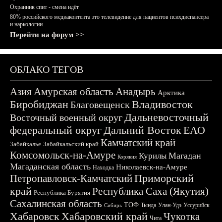
Охранник спит - смена идёт
80% российского медиаконтента это телевидение для пациентов психдиспансера
и наркологии.
Перейти на форум >>
ОБЛАКО ТЕГОВ
Азия
Амурская область
Анадырь
Арктика
Биробиджан
Владивосток
Благовещенск
Дальневосточный
Восточный военный округ
федеральный округ
Дальний Восток
ЕАО
Камчатский край
Забайкалье
Забайкальский край
Комсомольск-на-Амуре
Магадан
Курилы
Корякия
Магаданская область
Николаевск-на-Амуре
Находка
Приморский
Петропавловск-Камчатский
край
Республика Саха (Якутия)
Республика Бурятия
Сахалинская область
ТОФ
Тында
Улан-Удэ
Уссурийск
Сибирь
Хабаровск
Хабаровский край
Чукотка
Чита