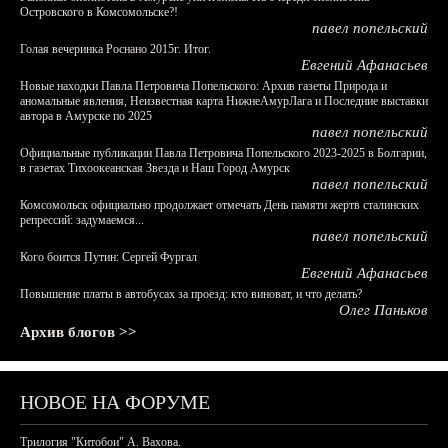
Островского в Комсомольске?!
павел попельский
Голая вечеринка Роснано 2015г. Итог.
Евгений Афанасьев
Новые находки Павла Петровича Попельского: Архив газеты Природа и
аномальные явления, Неизвестная карта НижнеАмурЛага и Последние выставки
автора в Амурске по 2025
павел попельский
Официальные публикации Павла Петровича Попельского 2023-2025 в Болгарии,
в газетах Тихоокеанская Звезда и Наш Город Амурск
павел попельский
Комсомольск официально продолжает отмечать День памяти жертв сталинских
репрессий: задумаемся...
павел попельский
Кого боится Путин: Сергей Фургал
Евгений Афанасьев
Повышение платы в автобусах за проезд: кто виноват, и что делать?
Олег Паньков
Архив блогов >>
НОВОЕ НА ФОРУМЕ
Трилогия "Китобои" А. Вахова.