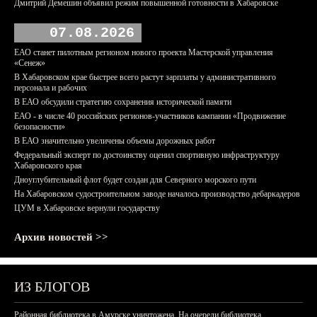
Дмитрий Демешин объявил режим повышенной готовности в Хабаровске
07.08.2026
ЕАО станет пилотным регионом нового проекта Мастерской управления
«Сенеж»
В Хабаровском крае быстрее всего растут зарплаты у административного
персонала и рабочих
В ЕАО обсудили стратегию сохранения исторической памяти
ЕАО - в числе 40 российских регионов-участников кампании «Продвижение
безопасности»
В ЕАО значительно увеличены объемы дорожных работ
Федеральный эксперт по достоинству оценил спортивную инфраструктуру
Хабаровского края
Дноуглубительный флот будет создан для Северного морского пути
На Хабаровском судостроительном заводе началось производство дебаркадеров
ЦУМ в Хабаровске вернули государству
Архив новостей >>
ИЗ БЛОГОВ
Районная библиотека в Амурске уничтожена. На очереди библиотека