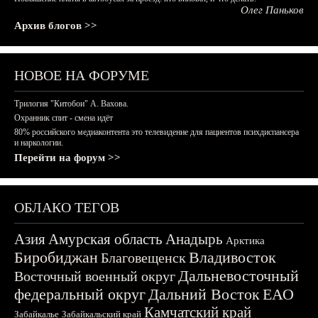
Олег Паньков
Архив блогов >>
НОВОЕ НА ФОРУМЕ
Трилогия "Китобои" А. Вахова.
Охранник спит - смена идёт
80% российского медиаконтента это телевидение для пациентов психдиспансера
и наркологии.
Перейти на форум >>
ОБЛАКО ТЕГОВ
Азия
Амурская область
Анадырь
Арктика
Биробиджан
Владивосток
Благовещенск
Дальневосточный
Восточный военный округ
федеральный округ
Дальний Восток
ЕАО
Камчатский край
Забайкалье
Забайкальский край