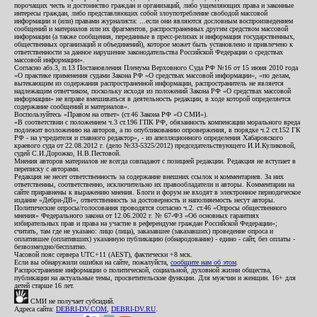
порочащих честь и достоинство граждан и организаций, либо ущемляющих права и законные
интересы граждан, либо представляющих собой злоупотребление свободой массовой
информации и (или) правами журналиста: ...если они являются дословным воспроизведением
сообщений и материалов или их фрагментов, распространенных другим средством массовой
информации (а также сообщения, переданные в пресс-релизах и информация государственных,
общественных организаций и объединений), которое может быть установлено и привлечено к
ответственности за данное нарушение законодательства Российской Федерации о средствах
массовой информации».
Согласно абз.3, п.13 Постановления Пленума Верховного Суда РФ №16 от 15 июня 2010 года
«О практике применения судами Закона РФ «О средствах массовой информации», «по делам,
вытекающим из содержания распространенной информации, распространитель не является
надлежащим ответчиком, поскольку исходя из положений Закона РФ «О средствах массовой
информации» не вправе вмешиваться в деятельность редакции, в ходе которой определяется
содержание сообщений и материалов».
Воспользуйтесь «Правом на ответ» (ст.46 Закона РФ «О СМИ»).
«В соответствии с положением ч.3 ст.196 ГПК РФ, обязанность компенсации морального вреда
подлежит возложению на авторов, а по опубликованию опровержения, в порядке ч.2 ст.152 ГК
РФ - на учредителя и главного редактор», - из апелляционного определения Хабаровского
краевого суда от 22.08.2012 г. (дело №33-5325/2012) председательствующего И.И.Куликовой,
судей С.И.Дорожко, Н.В.Пестовой.
Мнения авторов материалов не всегда совпадают с позицией редакции. Редакция не вступает в
переписку с авторами.
Редакция не несет ответственность за содержание внешних ссылок и комментариев. За них
ответственны, соответственно, исключительно их правообладатели и авторы. Комментарии на
сайте приравнены к выражению мнения. Блоги и форум не входят в электронное периодическое
издание «Дебри-ДВ», ответственность за достоверность и наполняемость несут авторы.
Политические опросы/голосования проводятся согласно ч.2. ст.46 «Опросы общественного
мнения» Федерального закона от 12.06.2002 г. № 67-ФЗ «Об основных гарантиях
избирательных прав и права на участие в референдуме граждан Российской Федерации»;
считать, там где не указано: лицо (лица), заказавшее (заказавших) проведение опроса и
оплатившее (оплативших) указанную публикацию (обнародование) - едино - сайт, без оплаты -
безвозмездно/бесплатно.
Часовой пояс сервера UTC+11 (AEST), фактически +8 мск.
Если вы обнаружили ошибки на сайте, пожалуйста,
сообщите нам об этом
.
Распространение информации о политической, социальной, духовной жизни общества,
публикации на актуальные темы, просветительские функции. Для мужчин и женщин. 16+ для
детей старше 16 лет.
СМИ не получает субсидий.
Адреса сайта:
DEBRI-DV.COM
,
DEBRI-DV.RU
.