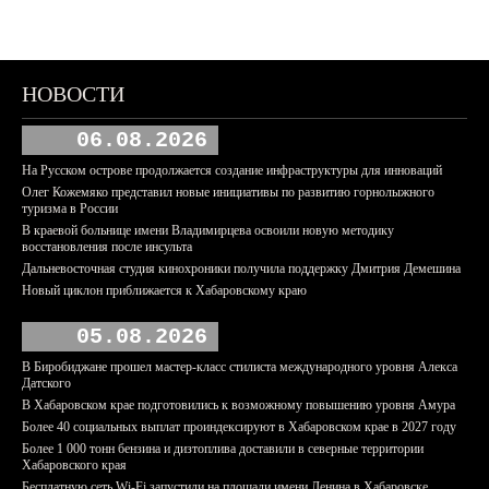
НОВОСТИ
06.08.2026
На Русском острове продолжается создание инфраструктуры для инноваций
Олег Кожемяко представил новые инициативы по развитию горнолыжного
туризма в России
В краевой больнице имени Владимирцева освоили новую методику
восстановления после инсульта
Дальневосточная студия кинохроники получила поддержку Дмитрия Демешина
Новый циклон приближается к Хабаровскому краю
05.08.2026
В Биробиджане прошел мастер-класс стилиста международного уровня Алекса
Датского
В Хабаровском крае подготовились к возможному повышению уровня Амура
Более 40 социальных выплат проиндексируют в Хабаровском крае в 2027 году
Более 1 000 тонн бензина и дизтоплива доставили в северные территории
Хабаровского края
Бесплатную сеть Wi-Fi запустили на площади имени Ленина в Хабаровске