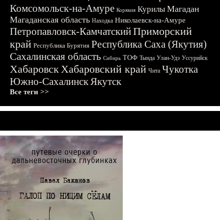
Комсомольск-на-Амуре
Магадан
Курилы
Корякия
Магаданская область
Николаевск-на-Амуре
Находка
Приморский
Петропавловск-Камчатский
край
Республика Саха (Якутия)
Республика Бурятия
Сахалинская область
ТОФ
Тында
Улан-Удэ
Уссурийск
Сибирь
Хабаровск
Хабаровский край
Чукотка
Чита
Южно-Сахалинск
Якутск
Все теги >>