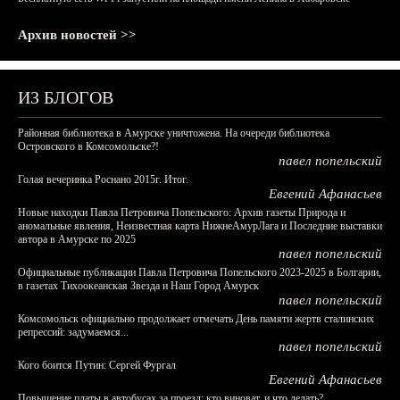
Архив новостей >>
ИЗ БЛОГОВ
Районная библиотека в Амурске уничтожена. На очереди библиотека
Островского в Комсомольске?!
павел попельский
Голая вечеринка Роснано 2015г. Итог.
Евгений Афанасьев
Новые находки Павла Петровича Попельского: Архив газеты Природа и
аномальные явления, Неизвестная карта НижнеАмурЛага и Последние выставки
автора в Амурске по 2025
павел попельский
Официальные публикации Павла Петровича Попельского 2023-2025 в Болгарии,
в газетах Тихоокеанская Звезда и Наш Город Амурск
павел попельский
Комсомольск официально продолжает отмечать День памяти жертв сталинских
репрессий: задумаемся...
павел попельский
Кого боится Путин: Сергей Фургал
Евгений Афанасьев
Повышение платы в автобусах за проезд: кто виноват, и что делать?