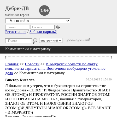
Дебри-ДВ
мобильная версия
Логин
Пароль
Регистрация
/
Забыли пароль?
расширенный
Комментарии к материалу
Главная
>>
Новости
>>
В Амурской области по факту
невыплаты зарплаты на Восточном возбуждено уголовное
дело
>> Комментарии к материалу
Виктор Киселёв
06.04.2015 21:54:40
Я больше чем уверен, что и бухгалтерия на строительстве
космодрома - СЕРАЯ! И Федеральное Правительство ЗНАЕТ
ОБ ЭТОМ!))) И ПРОКУРАТУРА РОССИИ ЗНАЕТ ОБ ЭТОМ!
И ГОС ОРГАНЫ НА МЕСТАХ, начиная с губернаторов,
ЗНАЮТ ОБ ЭТОМ. И НАЛОГОВИКИ ЗНАЮТ ОБ
ЭТОМ!)))И ДЕПУТАТЫ ЗНАЮТ ОБ ЭТОМ!)))- ВСЕ ЗНАЮТ
- И МОЛЧАТ!)))
Вот оно - Российское чудо!)))