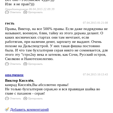
Или я не прав?)))
Отредактировано 06.04.2015 22:09:39
Ответить
Цитировать
гость
07.04.2015 01:21:08
Правы, Виктор, на все 500% правы. Если даже подрядчика не
называют, военную, блин, тайну из этого дерьма делают. О
каких космических стартах они там мечтают, если
работягам, при наличии денег, зарплату не выдают. Очень
похоже на Дальспецстрой. У них такая фишка постоянно
была. И что там бухгалтерия серая никто не сомневается, для
этого эту "стро2ку века и затеяли, как Сочи, Русский остров,
Сколково и Нанотехнологию.
Ответить
Цитировать
ополченец
07.04.2015 10:13:43
Виктор Киселёв
,
камрад Киселёв,Вы абсолютно правы!
Не только бухгалтерия серая,но и вся правящая шайка во
главе с паханом - серая!
Ответить
Цитировать
Добавить комментарий