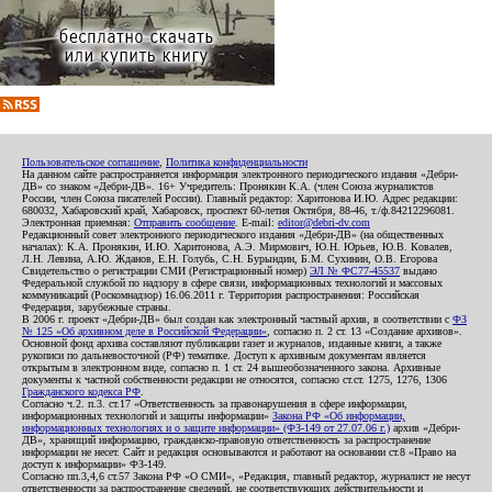
Пользовательское соглашение
,
Политика конфиденциальности
На данном сайте распространяется информация электронного периодического издания «Дебри-
ДВ» со знаком «Дебри-ДВ». 16+ Учредитель: Пронякин К.А. (член Союза журналистов
России, член Союза писателей России). Главный редактор: Харитонова И.Ю. Адрес редакции:
680032, Хабаровский край, Хабаровск, проспект 60-летия Октября, 88-46, т./ф.84212296081.
Электронная приемная:
Отправить сообщение
. E-mail:
editor@debri-dv.com
Редакционный совет электронного периодического издания «Дебри-ДВ» (на общественных
началах): К.А. Пронякин, И.Ю. Харитонова, А.Э. Мирмович, Ю.Н. Юрьев, Ю.В. Ковалев,
Л.Н. Левина, А.Ю. Жданов, Е.Н. Голубь, С.Н. Бурындин, Б.М. Сухинин, О.В. Егорова
Свидетельство о регистрации СМИ (Регистрационный номер)
ЭЛ № ФС77-45537
выдано
Федеральной службой по надзору в сфере связи, информационных технологий и массовых
коммуникаций (Роскомнадзор) 16.06.2011 г. Территория распространения: Российская
Федерация, зарубежные страны.
В 2006 г. проект «Дебри-ДВ» был создан как электронный частный архив, в соответствии с
ФЗ
№ 125 «Об архивном деле в Российской Федерации»
, согласно п. 2 ст. 13 «Создание архивов».
Основной фонд архива составляют публикации газет и журналов, изданные книги, а также
рукописи по дальневосточной (РФ) тематике. Доступ к архивным документам является
открытым в электронном виде, согласно п. 1 ст. 24 вышеобозначенного закона. Архивные
документы к частной собственности редакции не относятся, согласно ст.ст. 1275, 1276, 1306
Гражданского кодекса РФ
.
Согласно ч.2. п.3. ст.17 «Ответственность за правонарушения в сфере информации,
информационных технологий и защиты информации»
Закона РФ «Об информации,
информационных технологиях и о защите информации» (ФЗ-149 от 27.07.06 г.)
архив «Дебри-
ДВ», хранящий информацию, гражданско-правовую ответственность за распространение
информации не несет. Сайт и редакция основываются и работают на основании ст.8 «Право на
доступ к информации» ФЗ-149.
Согласно пп.3,4,6 ст.57 Закона РФ «О СМИ», «Редакция, главный редактор, журналист не несут
ответственности за распространение сведений, не соответствующих действительности и