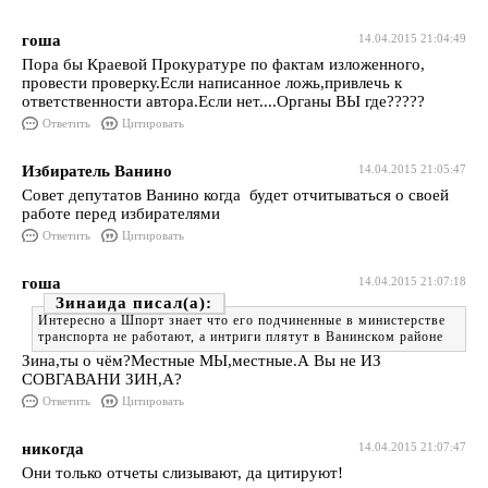
гоша
14.04.2015 21:04:49
Пора бы Краевой Прокуратуре по фактам изложенного,
провести проверку.Если написанное ложь,привлечь к
ответственности автора.Если нет....Органы ВЫ где?????
Ответить
Цитировать
Избиратель Ванино
14.04.2015 21:05:47
Совет депутатов Ванино когда будет отчитываться о своей
работе перед избирателями
Ответить
Цитировать
гоша
14.04.2015 21:07:18
Зинаида
Интересно а Шпорт знает что его подчиненные в министерстве
транспорта не работают, а интриги плятут в Ванинском районе
Зина,ты о чём?Местные МЫ,местные.А Вы не ИЗ
СОВГАВАНИ ЗИН,А?
Ответить
Цитировать
никогда
14.04.2015 21:07:47
Они только отчеты слизывают, да цитируют!