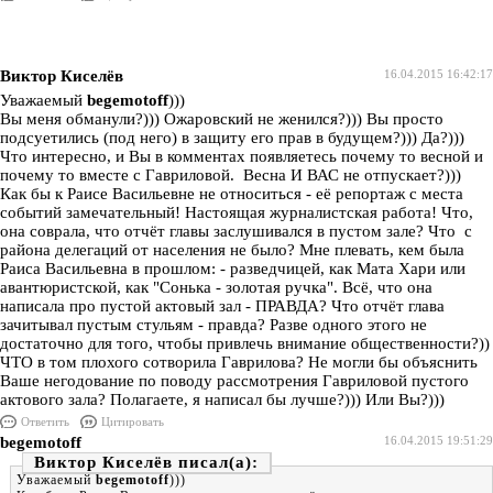
Виктор Киселёв
16.04.2015 16:42:17
Уважаемый
begemotoff
)))
Вы меня обманули?))) Ожаровский не женился?))) Вы просто
подсуетились (под него) в защиту его прав в будущем?))) Да?)))
Что интересно, и Вы в комментах появляетесь почему то весной и
почему то вместе с Гавриловой. Весна И ВАС не отпускает?)))
Как бы к Раисе Васильевне не относиться - её репортаж с места
событий замечательный! Настоящая журналистская работа! Что,
она соврала, что отчёт главы заслушивался в пустом зале? Что с
района делегаций от населения не было? Мне плевать, кем была
Раиса Васильевна в прошлом: - разведчицей, как Мата Хари или
авантюристской, как "Сонька - золотая ручка". Всё, что она
написала про пустой актовый зал - ПРАВДА? Что отчёт глава
зачитывал пустым стульям - правда? Разве одного этого не
достаточно для того, чтобы привлечь внимание общественности?))
ЧТО в том плохого сотворила Гаврилова? Не могли бы объяснить
Ваше негодование по поводу рассмотрения Гавриловой пустого
актового зала? Полагаете, я написал бы лучше?))) Или Вы?)))
Ответить
Цитировать
begemotoff
16.04.2015 19:51:29
Виктор Киселёв
Уважаемый
begemotoff
)))