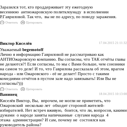
Заразился тот, кто проддерживает эту ежегодную
весеннюю антиожаровскую политклоунаду в исполнении
Р.Гавриловой. Так что, вы не по адресу, по поводу заражения.
Ответить
Цитировать
Виктор Киселёв
17.04.2015 21:11:32
Уважаемый
begemotoff
Лично я информацию Гавриловой не рассматриваю как
АНТИОжаровскую компанию. Вы согласны, что ТАК отчёты главы
не делаются?! Если согласны, то мы с Вами больше, чем союзники
на самом то деле! И то, что Гаврилова рассказала об этом, врагом
народа - или Ожаровского - её не делает! Просто с такими
комедиями отчётов в пустом зале надо завязывать! Или Вы не
согласны?)))
Ответить
Цитировать
Ванинец
18.04.2015 10:13:00
Киселёв Виктор, Вы, впрочем, не могли не приметить, что
Ожаровский несколько лет обходит стороной жителей-
избирателей. Нет встреч вживую, боится, что ли, вопросов, какими
думами о народе заняты напичканные слугами народа 4
этажа администрации? И сам, почему не состоялся как
руководитель района?