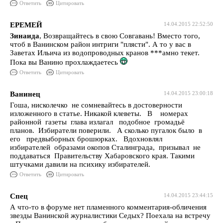
Ответить
Цитировать
ЕРЕМЕЙ
14.04.2015 22:52:50
Зинаида
, Возвращайтесь в свою Совгавань! Вместо того,
чтоб в Ванинском район интриги "плясти". А то у вас в
Заветах Ильича из водопроводных кранов ***амно текет.
Пока вы Ванино прохлаждаетесь
Ответить
Цитировать
Ванинец
14.04.2015 23:00:18
Гоша, нисколечко не сомневайтесь в достоверности
изложенного в статье. Никакой клеветы. В номерах
районной газеты глава излагал подобное громадьё
планов. Избиратели поверили. А сколько пугалок было в
его предвыборных брошюрках. Вдохновлял
избирателей образами окопов Сталинграда, призывал не
поддаваться Правительству Хабаровского края. Такими
штучками давили на психику избирателей.
Ответить
Цитировать
Спец
14.04.2015 23:44:15
А что-то в форуме нет пламенного комментария-обличения
звезды Ванинской журналистики Седых? Поехала на встречу