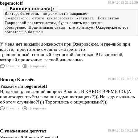
begemotoff
18.04.2015 21:29:29
Ванинец
Виктор, бегемотик по должности защищает
Ожаровского, оттого так агрессивен. Услужает. Если статья
Гавриловой появится летом, будет вопить про летнее
обострение. Примитивная схема - кто критикует Ожаровского, тот
обязательно больной.
У меня нет никакой должности при Ожаровском, и где-либо при
власти, просто мне смешно смотреть этот
традиционный сезонный клуонский спектакль Р.Гавриловой,
который происходит весной или осенью.
Ответить
Цитировать
Виктор Киселёв
19.04.2015 10:32:12
Уважаемый
begemotoff
И, наконец, последний вопрос: А когда, В КАКОЕ ВРЕМЯ ГОДА
происходят отчёты в наших администрациях?))) Не задумывались
об этом случайно?!))) Торопились с ощущениями?)))
Ответить
Цитировать
С уважением депутат
19.04.2015 16:21:28
Уважаемый Виктор Киселев!