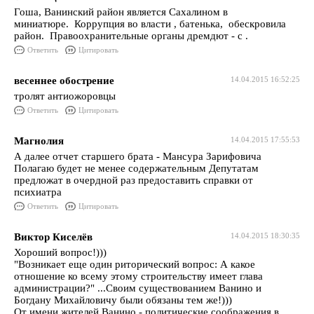
Гоша, Ванинский район является Сахалином в
миниатюре. Коррупция во власти , батенька, обескровила
район. Правоохранительные органы дремдют - с .
Ответить
Цитировать
весеннее обострение
14.04.2015 16:52:25
тролят антиожоровцы
Ответить
Цитировать
Магнолия
14.04.2015 17:55:53
А далее отчет старшего брата - Мансура Зарифовича
Полагаю будет не менее содержательным Депутатам
предложат в очердной раз предоставить справки от
психиатра
Ответить
Цитировать
Виктор Киселёв
14.04.2015 18:30:35
Хороший вопрос!)))
"Возникает еще один риторический вопрос: А какое
отношение ко всему этому строительству имеет глава
администрации?" ...Своим существованием Ванино и
Богдану Михайловичу были обязаны тем же!)))
От имени жителей Ванино - политические соображения в