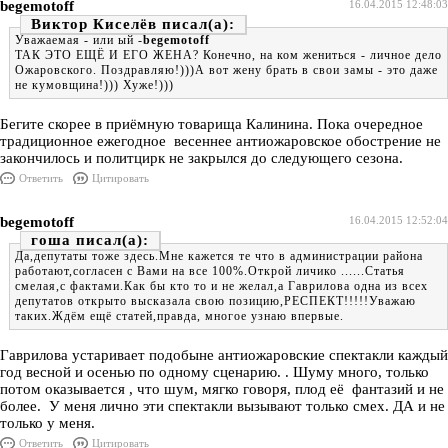
begemotoff
16.04.2015 12:48:03
Виктор Киселёв
Уважаемая - или ый -
begemotoff
ТАК ЭТО ЕЩЁ И ЕГО ЖЕНА? Конечно, на ком жениться - личное дело
Ожаровского. Поздравляю!)))А вот жену брать в свои замы - это даже
не кумовщина!))) Хуже!)))
Бегите скорее в приёмную товарища Калинина. Пока очередное
традиционное ежегодное весеннее антиожаровское обострение не
закончилось и политцирк не закрылся до следующего сезона.
Ответить
Цитировать
begemotoff
16.04.2015 12:52:04
гоша
Да,депутаты тоже здесь.Мне кажется те что в администрации района
работают,согласен с Вами на все 100%.Открой личико ......Статья
смелая,с фактами.Как бы кто то и не желал,а Гаврилова одна из всех
депутатов открыто высказала свою позицию,РЕСПЕКТ!!!!!Уважаю
таких.Ждём ещё статей,правда, многое узнаю впервые.
Гаврилова устаривает подобыне антиожаровские спектакли каждый
год весной и осенью по одному сценарию. . Шуму много, только
потом оказывается , что шум, мягко говоря, плод её фантазий и не
более. У меня лично эти спектакли вызывают только смех. ДА и не
только у меня.
Ответить
Цитировать