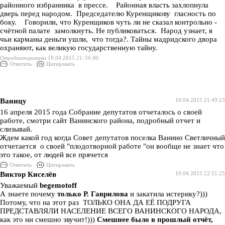
районного избранника в прессе. Районная власть захлопнула
дверь перед народом. Председателю Куренщикову гласность по
боку. Говорили, что Куренщиков чуть ли не сказал контрольно -
счётной палате замолкнуть. Не публиковаться. Народ узнает, в
чьи карманы деньги ушли, что тогда?. Тайны мадридского двора
охраняют, как великую государственную тайну.
Отредактировано 19.04.2015 21:34:00
Ответить
Цитировать
Ваницу
19.04.2015 21:49:23
16 апреля 2015 года Собрание депутатов отчеталось о своей
работе, смотри сайт Ванинского района, подробный отчет и
слизывай.
Ждем какой год когда Совет депутатов поселка Ванино Светличный
отчетается о своей "плодотворной работе "он вообще не знает что
это такое, от людей все прячется
Ответить
Цитировать
Виктор Киселёв
19.04.2015 22:51:25
Уважаемый
begemotoff
А знаете почему
только Р. Гаврилова
и закатила истерику?)))
Потому, что на этот раз ТОЛЬКО ОНА ДА ЕЁ ПОДРУГА
ПРЕДСТАВЛЯЛИ НАСЕЛЕНИЕ ВСЕГО ВАНИНСКОГО НАРОДА,
как это ни смешно звучит!)))
Смешнее было в прошлый отчёт,