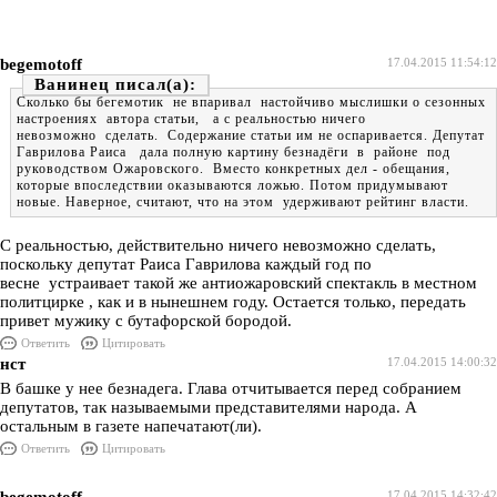
begemotoff
17.04.2015 11:54:12
Ванинец
Сколько бы бегемотик не впаривал настойчиво мыслишки о сезонных
настроениях автора статьи, а с реальностью ничего
невозможно сделать. Содержание статьи им не оспаривается. Депутат
Гаврилова Раиса дала полную картину безнадёги в районе под
руководством Ожаровского. Вместо конкретных дел - обещания,
которые впоследствии оказываются ложью. Потом придумывают
новые. Наверное, считают, что на этом удерживают рейтинг власти.
С реальностью, действительно ничего невозможно сделать,
поскольку депутат Раиса Гаврилова каждый год по
весне устраивает такой же антиожаровский спектакль в местном
политцирке , как и в нынешнем году. Остается только, передать
привет мужику с бутафорской бородой.
Ответить
Цитировать
нст
17.04.2015 14:00:32
В башке у нее безнадега. Глава отчитывается перед собранием
депутатов, так называемыми представителями народа. А
остальным в газете напечатают(ли).
Ответить
Цитировать
17.04.2015 14:32:42