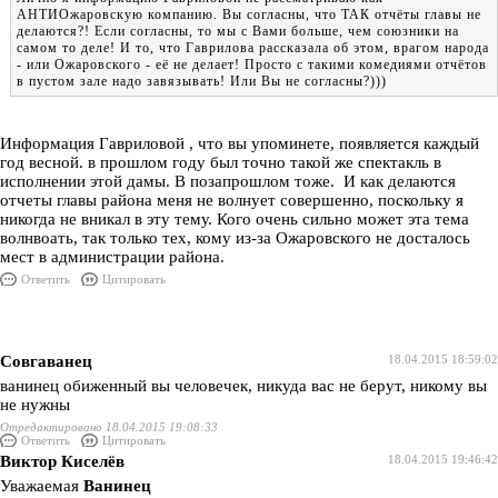
АНТИОжаровскую компанию. Вы согласны, что ТАК отчёты главы не
делаются?! Если согласны, то мы с Вами больше, чем союзники на
самом то деле! И то, что Гаврилова рассказала об этом, врагом народа
- или Ожаровского - её не делает! Просто с такими комедиями отчётов
в пустом зале надо завязывать! Или Вы не согласны?)))
Информация Гавриловой , что вы упоминете, появляется каждый
год весной. в прошлом году был точно такой же спектакль в
исполнении этой дамы. В позапрошлом тоже. И как делаются
отчеты главы района меня не волнует совершенно, поскольку я
никогда не вникал в эту тему. Кого очень сильно может эта тема
волнвоать, так только тех, кому из-за Ожаровского не досталось
мест в администрации района.
Ответить
Цитировать
Совгаванец
18.04.2015 18:59:02
ванинец обиженный вы человечек, никуда вас не берут, никому вы
не нужны
Отредактировано 18.04.2015 19:08:33
Ответить
Цитировать
Виктор Киселёв
18.04.2015 19:46:42
Уважаемая
Ванинец