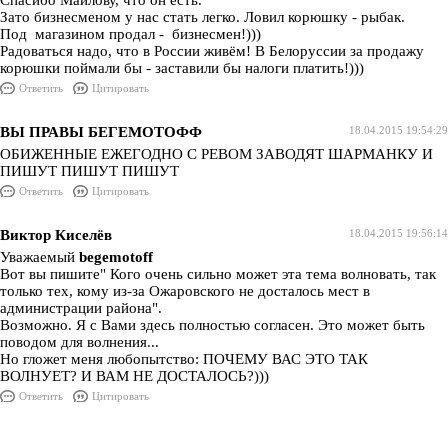
Спасибо Маилову, что он есть.
Зато бизнесменом у нас стать легко. Ловил корюшку - рыбак.
Под магазином продал - бизнесмен!)))
Радоваться надо, что в России живём! В Белоруссии за продажу
корюшки поймали бы - заставили бы налоги платить!)))
Ответить
Цитировать
ВЫ ПРАВЫ БЕГЕМОТОФФ
18.04.2015 19:54:29
ОБИЖЕННЫЕ ЕЖЕГОДНО С РЕВОМ ЗАВОДЯТ ШАРМАНКУ И
ПИШУТ ПИШУТ ПИШУТ
Ответить
Цитировать
Виктор Киселёв
18.04.2015 19:56:14
Уважаемый
begemotoff
Вот вы пишите" Кого очень сильно может эта тема волновать, так
только тех, кому из-за Ожаровского не досталось мест в
администрации района".
Возможно. Я с Вами здесь полностью согласен. Это может быть
поводом для волнения...
Но гложет меня любопытство: ПОЧЕМУ ВАС ЭТО ТАК
ВОЛНУЕТ? И ВАМ НЕ ДОСТАЛОСЬ?)))
Ответить
Цитировать