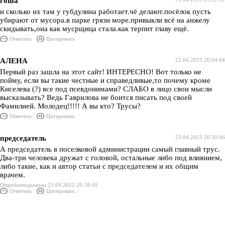
гоша
и сколько их там у губдулина работает.чё делают.посёлок пусть
убирают от мусора.в парке грязи море.привыкли всё на анжелу
скидывать,она как мусрщица стала.как терпит главу ещё.
Ответить
Цитировать
АЛЕНА
22.04.2015 20:04:04
Первый раз зашла на этот сайт! ИНТЕРЕСНО! Вот только не
пойму, если вы такие честные и справедливые,то почему кроме
Киселева (?) все под псевдонимами? СЛАБО в лицо свои мысли
высказывать? Ведь Гаврилова не боится писать под своей
Фамилией. Молодец!!!!! А вы кто? Трусы?
Ответить
Цитировать
председатель
23.04.2015 20:30:46
А председатель в поселковой администрации самый главный трус.
Два-три человека дружат с головой, остальные либо под влиянием,
либо такие, как и автор статьи с председателем и их общим
врачем.
Отредактировано 23.04.2015 20:36:01
Ответить
Цитировать