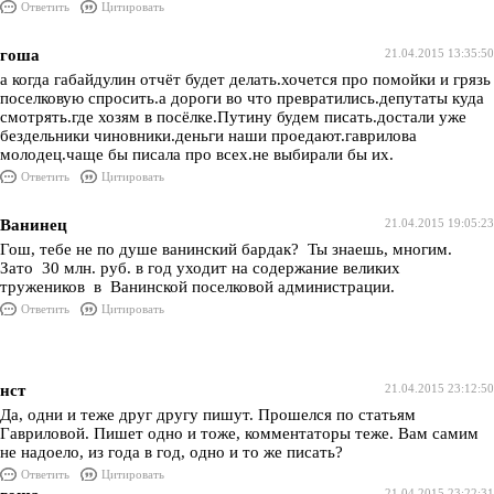
Ответить
Цитировать
гоша
21.04.2015 13:35:50
а когда габайдулин отчёт будет делать.хочется про помойки и грязь
поселковую спросить.а дороги во что превратились.депутаты куда
смотрять.где хозям в посёлке.Путину будем писать.достали уже
бездельники чиновники.деньги наши проедают.гаврилова
молодец.чаще бы писала про всех.не выбирали бы их.
Ответить
Цитировать
Ванинец
21.04.2015 19:05:23
Гош, тебе не по душе ванинский бардак? Ты знаешь, многим.
Зато 30 млн. руб. в год уходит на содержание великих
тружеников в Ванинской поселковой администрации.
Ответить
Цитировать
нст
21.04.2015 23:12:50
Да, одни и теже друг другу пишут. Прошелся по статьям
Гавриловой. Пишет одно и тоже, комментаторы теже. Вам самим
не надоело, из года в год, одно и то же писать?
Ответить
Цитировать
21.04.2015 23:22:31