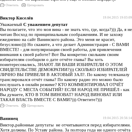
Ответить
Цитировать
Виктор Киселёв
19.04.2015 19:03:09
Уважаемый
С уважением депутат
Вы полагаете, что это моя вина - не знать что, где, когда?))) Да, я не
читаю Восход по принципиальным соображениям. И не захожу
ежедневно на сайт Ванинского района. Это меня не красит,
безусловно))) Но скажите, а что делает Администрация - С ВАМИ
ВМЕСТЕ! - для популяризации своей работы, для привлечения
внимания к своей работе? Вот Вы конкретно скольким своим
избирателям сообщили о дате отчёте главы? Вы хоть
поинтересовались, ЗНАЮТ ЛИ ВАШИ ИЗБИРАТЕЛИ О ЭТОМ
СВИДЕТЕЛЬСТВЕ ДЕМОКРАТИИ?))) СКОЛЬКО ИЗБИРАТЕЛЕЙ
ЛИЧНО ВЫ ПРИВЕЛИ В АКТОВЫЙ ЗАЛ?. По какому телеканалу
транслировался отчёт главы? По какому радио это можно было
послушать в онлайн режиме? КТО КОММЕНТИРОВАЛ ОТЧЁТ
НАРОДУ С МЕСТА СОБЫТИЙ? ЕСЛИ НАРОД НЕ ПРИШЁЛ - как
Вы думаете, КТО В ТОМ ВИНОВАТ? НАРОД ВИНОВАТ ИЛИ
ТАКАЯ ВЛАСТЬ ВМЕСТЕ С ВАМИ?))) Ответите?)))
Ответить
Цитировать
Ванинец
19.04.2015 20:56:14
Виктор,районные депутаты не отчитываются перед избирателями.
Хотя должны. По Уставу района. За полтора года ни одного отчёта