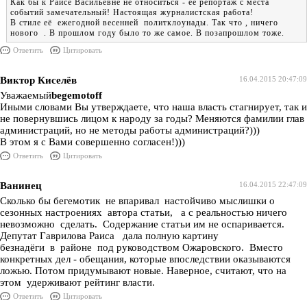
Как бы к Раисе Васильевне не относиться - её репортаж с места
событий замечательный! Настоящая журналистская работа!
В стиле её ежегодной весенней политклоунады. Так что , ничего
нового . В прошлом году было то же самое. В позапрошлом тоже.
Ответить
Цитировать
Виктор Киселёв
16.04.2015 20:47:09
Уважаемый
begemotoff
Иными словами Вы утверждаете, что наша власть стагнирует, так и
не повернувшись лицом к народу за годы? Меняются фамилии глав
администраций, но не методы работы администраций?)))
В этом я с Вами совершенно согласен!)))
Ответить
Цитировать
Ванинец
16.04.2015 22:47:09
Сколько бы бегемотик не впаривал настойчиво мыслишки о
сезонных настроениях автора статьи, а с реальностью ничего
невозможно сделать. Содержание статьи им не оспаривается.
Депутат Гаврилова Раиса дала полную картину
безнадёги в районе под руководством Ожаровского. Вместо
конкретных дел - обещания, которые впоследствии оказываются
ложью. Потом придумывают новые. Наверное, считают, что на
этом удерживают рейтинг власти.
Ответить
Цитировать