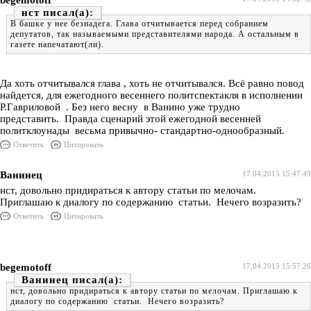
begemotoff
нст
В башке у нее безнадега. Глава отчитывается перед собранием
депутатов, так называемыми представителями народа. А остальным в
газете напечатают(ли).
Да хоть отчитывался глава , хоть не отчитывался. Всё равно повод
найдется, для ежегодного весеннего политспектакля в исполнении
Р.Гавриловой . Без него весну в Ванино уже трудно
представить. Правда сценарий этой ежегодной весенней
политклоунады весьма привычно- стандартно-однообразный.
Ответить
Цитировать
Ванинец
17.04.2015 15:47:49
нст, довольно придираться к автору статьи по мелочам.
Приглашаю к диалогу по содержанию статьи. Нечего возразить?
Ответить
Цитировать
begemotoff
17.04.2015 15:57:26
Ванинец
нст, довольно придираться к автору статьи по мелочам. Приглашаю к
диалогу по содержанию статьи. Нечего возразить?