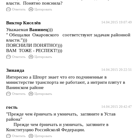
власти. Понятно пояснила?
Ответить
Цитировать
Виктор Киселёв
14.04.2015 19:07:49
Уважаемая
Ванинец
)))
" Обещалки Ожаровского соответствуют задачам районной
власти.")))
ПОЯСНИЛИ ПОНЯТНО!)))
ВАМ ТОЖЕ - РЕСПЕКТ!)))
Ответить
Цитировать
Зинаида
14.04.2015 20:22:51
Интересно а Шпорт знает что его подчиненные в
министерстве транспорта не работают, а интриги плятут в
Ванинском районе
Ответить
Цитировать
гость
14.04.2015 20:42:47
"Прежде чем ёрничать и умничать, загляните в Устав
района"
Прежде чем ёрничать и умничать, загляните в
Конституцию Российсколй Федерации.
Ответить
Цитировать