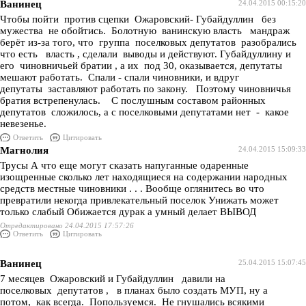
Ванинец
24.04.2015 00:15:20
Чтобы пойти против сцепки Ожаровский- Губайдуллин без
мужества не обойтись. Болотную ванинскую власть мандраж
берёт из-за того, что группа поселковых депутатов разобрались
что есть власть , сделали выводы и действуют. Губайдуллину и
его чиновничьей братии , а их под 30, оказывается, депутаты
мешают работать. Спали - спали чиновники, и вдруг
депутаты заставляют работать по закону. Поэтому чиновничья
братия встрепенулась. С послушным составом районных
депутатов сложилось, а с поселковыми депутатами нет - какое
невезенье.
Ответить
Цитировать
Магнолия
24.04.2015 15:09:33
Трусы А что еще могут сказать напуганные одаренные
изощренные сколько лет находящиеся на содержании народных
средств местные чиновники . . . Вообще оглянитесь во что
превратили некогда привлекательный поселок Унижать может
только слабый Обижается дурак а умный делает ВЫВОД
Отредактировано 24.04.2015 17:57:26
Ответить
Цитировать
Ванинец
25.04.2015 15:07:45
7 месяцев Ожаровский и Губайдуллин давили на
поселковых депутатов , в планах было создать МУП, ну а
потом, как всегда. Попользуемся. Не гнушались всякими