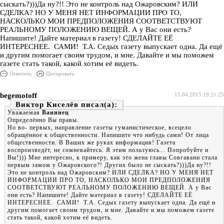
сыскать?)))Да ну?!! Это не контроль над Ожаровским? ИЛИ
СДЕЛКА? НО У МЕНЯ НЕТ ИНФОРМАЦИИ ПРО ТО,
НАСКОЛЬКО МОИ ПРЕДПОЛОЖЕНИЯ СООТВЕТСТВУЮТ
РЕАЛЬНОМУ ПОЛОЖЕНИЮ ВЕЩЕЙ. А у Вас они есть?
Напишите! Дайте материал в газету! СДЕЛАЙТЕ ЕЁ
ИНТЕРЕСНЕЕ. САМИ! Т.А. Седых газету выпускает одна. Да ещё
и другим помогает своим трудом, и мне. Давайте и мы поможем
газете стать такой, какой хотим её видеть.
Ответить
Цитировать
begemotoff
15.04.2015 19:21:25
Виктор Киселёв
Уважаемая
Ванинец
Определённо Вы правы.
Но во- первых, направление газеты гуманистическое, всецело
обращённое к общественности. Напишите что нибудь сами! От лица
общественности. В Ваших же руках информация! Газета
воспроизведёт, не сомневайтесь. Я этим пользуюсь... Попробуйте и
Вы!))) Мне интересно, к примеру, как это жена главы Совгавани стала
первым замом у Ожаровского?! Других было не сыскать?)))Да ну?!!
Это не контроль над Ожаровским? ИЛИ СДЕЛКА? НО У МЕНЯ НЕТ
ИНФОРМАЦИИ ПРО ТО, НАСКОЛЬКО МОИ ПРЕДПОЛОЖЕНИЯ
СООТВЕТСТВУЮТ РЕАЛЬНОМУ ПОЛОЖЕНИЮ ВЕЩЕЙ. А у Вас
они есть? Напишите! Дайте материал в газету! СДЕЛАЙТЕ ЕЁ
ИНТЕРЕСНЕЕ. САМИ! Т.А. Седых газету выпускает одна. Да ещё и
другим помогает своим трудом, и мне. Давайте и мы поможем газете
стать такой, какой хотим её видеть.