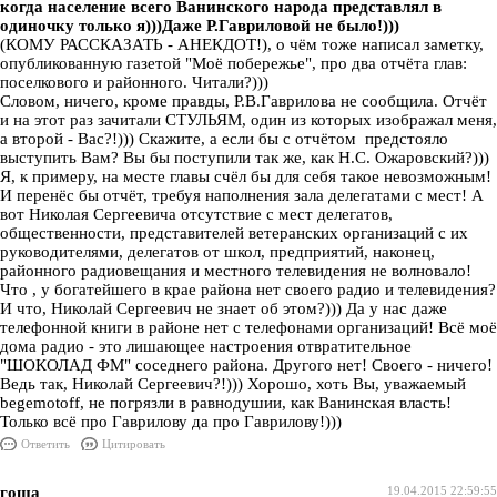
когда население всего Ванинского народа представлял в
одиночку только я)))Даже Р.Гавриловой не было!)))
(КОМУ РАССКАЗАТЬ - АНЕКДОТ!), о чём тоже написал заметку,
опубликованную газетой "Моё побережье", про два отчёта глав:
поселкового и районного. Читали?)))
Словом, ничего, кроме правды, Р.В.Гаврилова не сообщила. Отчёт
и на этот раз зачитали СТУЛЬЯМ, один из которых изображал меня,
а второй - Вас?!))) Скажите, а если бы с отчётом предстояло
выступить Вам? Вы бы поступили так же, как Н.С. Ожаровский?)))
Я, к примеру, на месте главы счёл бы для себя такое невозможным!
И перенёс бы отчёт, требуя наполнения зала делегатами с мест! А
вот Николая Сергеевича отсутствие с мест делегатов,
общественности, представителей ветеранских организаций с их
руководителями, делегатов от школ, предприятий, наконец,
районного радиовещания и местного телевидения не волновало!
Что , у богатейшего в крае района нет своего радио и телевидения?
И что, Николай Сергеевич не знает об этом?))) Да у нас даже
телефонной книги в районе нет с телефонами организаций! Всё моё
дома радио - это лишающее настроения отвратительное
"ШОКОЛАД ФМ" соседнего района. Другого нет! Своего - ничего!
Ведь так, Николай Сергеевич?!))) Хорошо, хоть Вы, уважаемый
begemotoff, не погрязли в равнодушии, как Ванинская власть!
Только всё про Гаврилову да про Гаврилову!)))
Ответить
Цитировать
гоша
19.04.2015 22:59:55