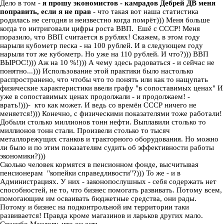
Дело в том -
я прошу экономистов - камрадов Дебрей ДВ меня
поправить, если я не прав
- что такая вот наша статистика
родилась не сегодня и неизвестно когда помрёт))) Меня больше
когда то интриговали цифры роста ВВП. Ешё с СССР! Меня
поразило, что ВВП считается в рублях! Скажем, в этом году
нарыли кубометр песка - на 100 рублей. И в следующем году
нарыли тот же кубометр. Но уже на 110 рублей. И что?))) ВВП
ВЫРОС!))) Аж на 10 %!))) А чему здесь радоваться - и сейчас не
понятно...))) Использование этой практики было настолько
распространено, что чтобы что то понять или как то нащупать
физические характеристики ввели графу "в сопоставимых ценах" И
уже в сопоставимых ценах продолжали - и продолжаем! -
врать!)))- кто как может. И ведь со времён СССР ничего не
меняется!))) Конечно, с физическими показателями тоже работали!
Добыли столько миллионов тонн нефти. Выплавили столько то
миллионов тонн стали. Произвели столько то тысяч
металлорежущих станков и тракторного оборудования. Но можно
ли было и по этим показателям судить об эффективности работы
экономики?)))
Сколько человек кормятся в пенсионном фонде, высчитывая
пенсионерам "копейки справедливости"?))) То же - и в
Администрациях. У них - законопослушных - себя содержать нет
способностей, не то, что бизнес помогать развивать. Потому всем,
помогающим им осваивать бюджетные средства, они рады.
Потому и бизнес на подконтрольной им территории таки
развивается! Правда кроме магазинов и ларьков других мало.