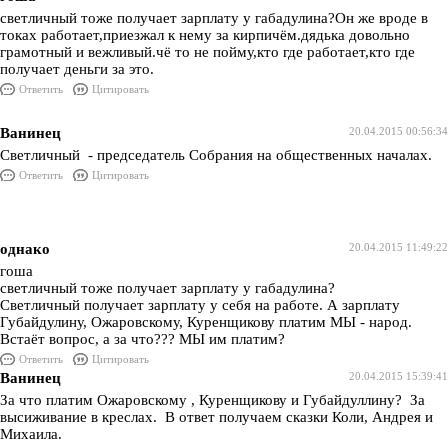
светличный тоже получает зарплату у габадулина?Он же вроде в
токах работает,приезжал к нему за кирпичём.дядька довольно
грамотный и вежливый.чё то не пойму,кто где работает,кто где
получает деньги за это.
Ответить
Цитировать
Ванинец
20.04.2015 00:56:34
Светличный - председатель Собрания на общественных началах.
Ответить
Цитировать
однако
20.04.2015 11:49:22
гоша
светличный тоже получает зарплату у габадулина?
Светличный получает зарплату у себя на работе. А зарплату
Губайдулину, Ожаровскому, Куренщикову платим МЫ - народ.
Встаёт вопрос, а за что??? МЫ им платим?
Ответить
Цитировать
Ванинец
20.04.2015 15:39:41
За что платим Ожаровскому , Куренщикову и Губайдуллину? За
высиживание в креслах. В ответ получаем сказки Коли, Андрея и
Михаила.