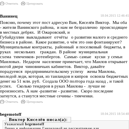
Ответить
Цитировать
Ванинец
18.04.2015 12:46:41
Поясню, почему этот пост адресую Вам, Киселёв Виктор. Мы оба
- жители Ванинского района, и нам не безразлично происходящее
в местных дебрях. И Ожаровский, и
Губайдуллин выкладывают отчёты о развитии малого и среднего
бизнеса в районе. Какое развитие, о чём это они фонтанируют?
Муниципальные контракты, районный и поселковый бюджеты, в
руках нескольких граждан. В районе муниципальная
схема тимченков- ротенбергов. Самые- самые куски у семьи
Маиловых. Недаром население примечает, что Маилов открывает
ногой двери чиновничьих кабинетов. Виктор, давайте
порадуемся предпринимательскому успеху жены Маилова,
молодой леди, которая, из таиландов и кипров освоила бюджетных
денег на 51 млн. руб. Создала ООО полтора года назад , и такой
успех. Сколько тендеров в руках Маилова - лучше не
произносить. А нам -развитие - развитие. Скоро последние
загнутся, а станутся местные сечины - тимченки.
Ответить
Цитировать
begemotoff
18.04.2015 18:54:40
Виктор Киселёв
Уважаемый
begemotoff
Лично я информацию Гавриловой не рассматриваю как