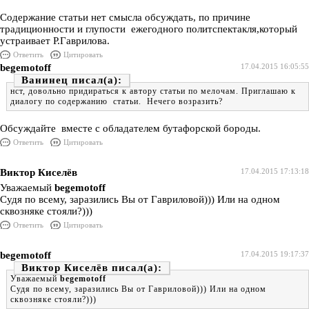
Содержание статьи нет смысла обсуждать, по причине
традиционности и глупости ежегодного политспектакля,который
устраивает Р.Гаврилова.
Ответить
Цитировать
begemotoff
17.04.2015 16:05:55
Ванинец
нст, довольно придираться к автору статьи по мелочам. Приглашаю к
диалогу по содержанию статьи. Нечего возразить?
Обсуждайте вместе с обладателем бутафорской бороды.
Ответить
Цитировать
Виктор Киселёв
17.04.2015 17:13:18
Уважаемый
begemotoff
Судя по всему, заразились Вы от Гавриловой))) Или на одном
сквозняке стояли?)))
Ответить
Цитировать
begemotoff
17.04.2015 19:17:37
Виктор Киселёв
Уважаемый
begemotoff
Судя по всему, заразились Вы от Гавриловой))) Или на одном
сквозняке стояли?)))