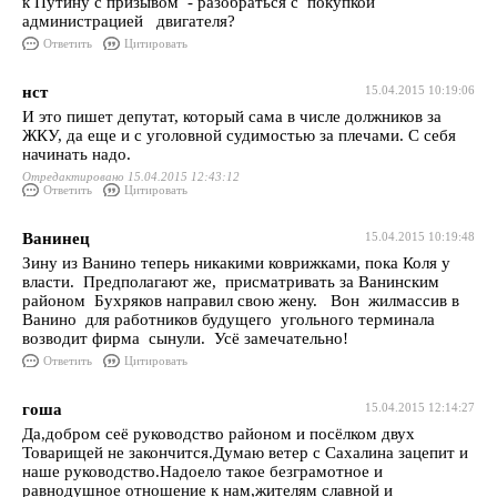
к Путину с призывом - разобраться с покупкой
администрацией двигателя?
Ответить
Цитировать
нст
15.04.2015 10:19:06
И это пишет депутат, который сама в числе должников за
ЖКУ, да еще и с уголовной судимостью за плечами. С себя
начинать надо.
Отредактировано 15.04.2015 12:43:12
Ответить
Цитировать
Ванинец
15.04.2015 10:19:48
Зину из Ванино теперь никакими коврижками, пока Коля у
власти. Предполагают же, присматривать за Ванинским
районом Бухряков направил свою жену. Вон жилмассив в
Ванино для работников будущего угольного терминала
возводит фирма сынули. Усё замечательно!
Ответить
Цитировать
гоша
15.04.2015 12:14:27
Да,добром сеё руководство районом и посёлком двух
Товарищей не закончится.Думаю ветер с Сахалина зацепит и
наше руководство.Надоело такое безграмотное и
равнодушное отношение к нам,жителям славной и