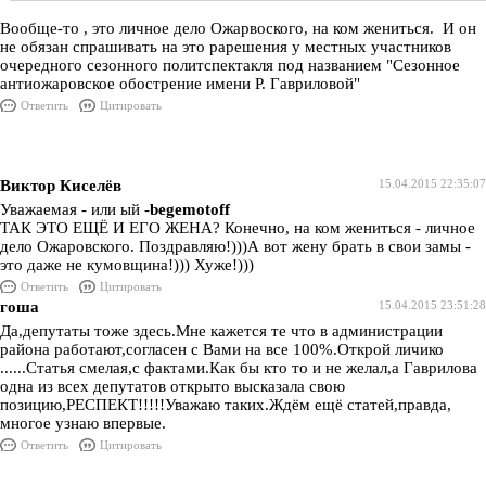
Вообще-то , это личное дело Ожарвоского, на ком жениться. И он
не обязан спрашивать на это рарешения у местных участников
очередного сезонного политспектакля под названием "Сезонное
антиожаровское обострение имени Р. Гавриловой"
Ответить
Цитировать
Виктор Киселёв
15.04.2015 22:35:07
Уважаемая - или ый -
begemotoff
ТАК ЭТО ЕЩЁ И ЕГО ЖЕНА? Конечно, на ком жениться - личное
дело Ожаровского. Поздравляю!)))А вот жену брать в свои замы -
это даже не кумовщина!))) Хуже!)))
Ответить
Цитировать
гоша
15.04.2015 23:51:28
Да,депутаты тоже здесь.Мне кажется те что в администрации
района работают,согласен с Вами на все 100%.Открой личико
......Статья смелая,с фактами.Как бы кто то и не желал,а Гаврилова
одна из всех депутатов открыто высказала свою
позицию,РЕСПЕКТ!!!!!Уважаю таких.Ждём ещё статей,правда,
многое узнаю впервые.
Ответить
Цитировать