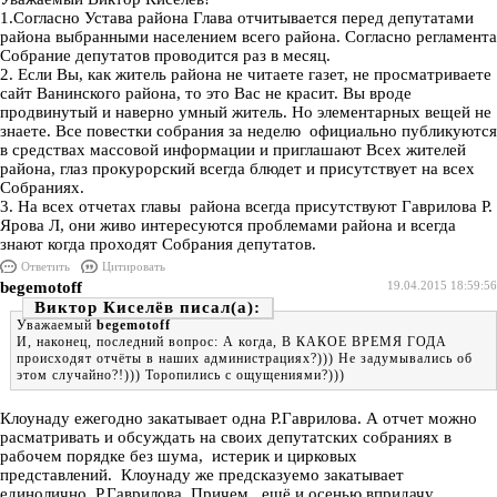
1.Согласно Устава района Глава отчитывается перед депутатами
района выбранными населением всего района. Согласно регламента
Собрание депутатов проводится раз в месяц.
2. Если Вы, как житель района не читаете газет, не просматриваете
сайт Ванинского района, то это Вас не красит. Вы вроде
продвинутый и наверно умный житель. Но элементарных вещей не
знаете. Все повестки собрания за неделю официально публикуются
в средствах массовой информации и приглашают Всех жителей
района, глаз прокурорский всегда блюдет и присутствует на всех
Собраниях.
3. На всех отчетах главы района всегда присутствуют Гаврилова Р.
Ярова Л, они живо интересуются проблемами района и всегда
знают когда проходят Собрания депутатов.
Ответить
Цитировать
begemotoff
19.04.2015 18:59:56
Виктор Киселёв
Уважаемый
begemotoff
И, наконец, последний вопрос: А когда, В КАКОЕ ВРЕМЯ ГОДА
происходят отчёты в наших администрациях?))) Не задумывались об
этом случайно?!))) Торопились с ощущениями?)))
Клоунаду ежегодно закатывает одна Р.Гаврилова. А отчет можно
расматривать и обсуждать на своих депутатских собраниях в
рабочем порядке без шума, истерик и цирковых
представлений. Клоунаду же предсказуемо закатывает
единолично Р.Гаврилова. Причем , ещё и осенью впридачу.