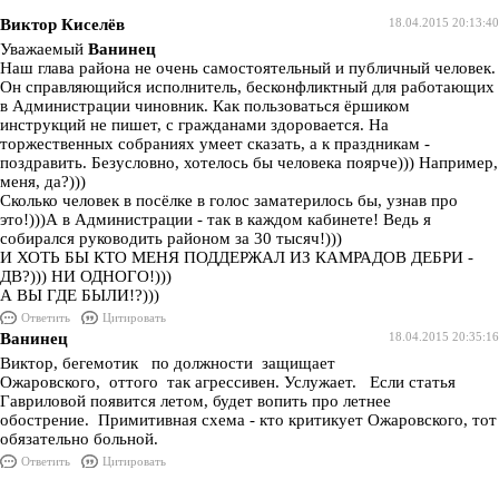
Виктор Киселёв
18.04.2015 20:13:40
Уважаемый
Ванинец
Наш глава района не очень самостоятельный и публичный человек.
Он справляющийся исполнитель, бесконфликтный для работающих
в Администрации чиновник. Как пользоваться ёршиком
инструкций не пишет, с гражданами здоровается. На
торжественных собраниях умеет сказать, а к праздникам -
поздравить. Безусловно, хотелось бы человека поярче))) Например,
меня, да?)))
Сколько человек в посёлке в голос заматерилось бы, узнав про
это!)))А в Администрации - так в каждом кабинете! Ведь я
собирался руководить районом за 30 тысяч!)))
И ХОТЬ БЫ КТО МЕНЯ ПОДДЕРЖАЛ ИЗ КАМРАДОВ ДЕБРИ -
ДВ?))) НИ ОДНОГО!)))
А ВЫ ГДЕ БЫЛИ!?)))
Ответить
Цитировать
Ванинец
18.04.2015 20:35:16
Виктор, бегемотик по должности защищает
Ожаровского, оттого так агрессивен. Услужает. Если статья
Гавриловой появится летом, будет вопить про летнее
обострение. Примитивная схема - кто критикует Ожаровского, тот
обязательно больной.
Ответить
Цитировать