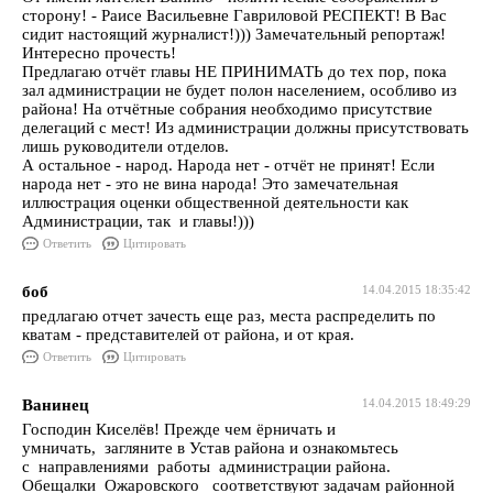
сторону! - Раисе Васильевне Гавриловой РЕСПЕКТ! В Вас
сидит настоящий журналист!))) Замечательный репортаж!
Интересно прочесть!
Предлагаю отчёт главы НЕ ПРИНИМАТЬ до тех пор, пока
зал администрации не будет полон населением, особливо из
района! На отчётные собрания необходимо присутствие
делегаций с мест! Из администрации должны присутствовать
лишь руководители отделов.
А остальное - народ. Народа нет - отчёт не принят! Если
народа нет - это не вина народа! Это замечательная
иллюстрация оценки общественной деятельности как
Администрации, так и главы!)))
Ответить
Цитировать
боб
14.04.2015 18:35:42
предлагаю отчет зачесть еще раз, места распределить по
кватам - представителей от района, и от края.
Ответить
Цитировать
Ванинец
14.04.2015 18:49:29
Господин Киселёв! Прежде чем ёрничать и
умничать, загляните в Устав района и ознакомьтесь
с направлениями работы администрации района.
Обещалки Ожаровского соответствуют задачам районной