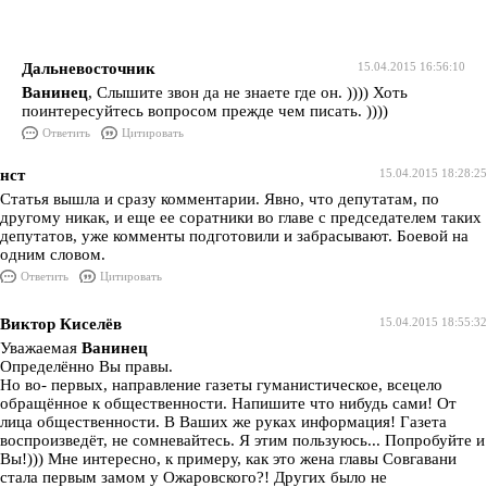
Дальневосточник
15.04.2015 16:56:10
Ванинец
, Слышите звон да не знаете где он. )))) Хоть
поинтересуйтесь вопросом прежде чем писать. ))))
Ответить
Цитировать
нст
15.04.2015 18:28:25
Статья вышла и сразу комментарии. Явно, что депутатам, по
другому никак, и еще ее соратники во главе с председателем таких
депутатов, уже комменты подготовили и забрасывают. Боевой на
одним словом.
Ответить
Цитировать
Виктор Киселёв
15.04.2015 18:55:32
Уважаемая
Ванинец
Определённо Вы правы.
Но во- первых, направление газеты гуманистическое, всецело
обращённое к общественности. Напишите что нибудь сами! От
лица общественности. В Ваших же руках информация! Газета
воспроизведёт, не сомневайтесь. Я этим пользуюсь... Попробуйте и
Вы!))) Мне интересно, к примеру, как это жена главы Совгавани
стала первым замом у Ожаровского?! Других было не