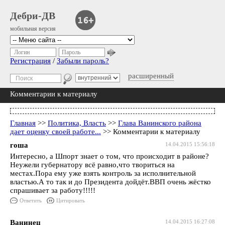
Дебри-ДВ
мобильная версия
Логин
Пароль
Регистрация
/
Забыли пароль?
расширенный
Комментарии к материалу
Главная
>>
Политика, Власть
>>
Глава Ванинского района
дает оценку своей работе...
>> Комментарии к материалу
гоша
14.04.2015 15:56:18
Интересно, а Шпорт знает о том, что происходит в районе?
Неужели губернатору всё равно,что твориться на
местах.Пора ему уже взять контроль за исполнительной
властью.А то так и до Президента дойдёт.ВВП очень жёстко
спрашивает за работу!!!!!
Ответить
Цитировать
Ванинец
14.04.2015 16:27:08