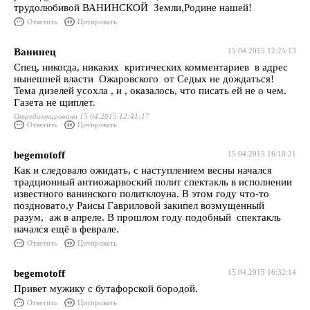
трудолюбивой ВАНИНСКОЙ Земли,Родине нашей!
Ответить
Цитировать
Ванинец
15.04.2015 12:25:13
Спец, никогда, никаких критических комментариев в адрес
нынешней власти Ожаровского от Седых не дождаться!
Тема дизелей усохла , и , оказалось, что писать ей не о чем.
Газета не щиплет.
Отредактировано 15.04.2015 12:41:17
Ответить
Цитировать
begemotoff
15.04.2015 16:10:21
Как и следовало ожидать, с наступлением весны начался
традционный антиожарвоский полит спектакль в исполнении
известного ванинского политклоуна. В этом году что-то
поздновато,у Раисы Гавриловой закипел возмущенный
разум, аж в апреле. В прошлом году подобный спектакль
начался ещё в феврале.
Ответить
Цитировать
begemotoff
15.04.2015 16:32:14
Привет мужику с бутафорской бородой.
Ответить
Цитировать