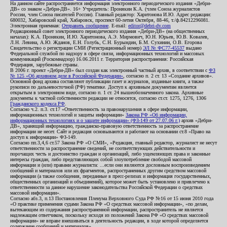
На данном сайте распространяется информация электронного периодического издания «Дебри-
ДВ» со знаком «Дебри-ДВ». 16+ Учредитель: Пронякин К.А. (член Союза журналистов
России, член Союза писателей России). Главный редактор: Харитонова И.Ю. Адрес редакции:
680032, Хабаровский край, Хабаровск, проспект 60-летия Октября, 88-46, т./ф.84212296081.
Электронная приемная:
Отправить сообщение
. E-mail:
editor@debri-dv.com
Редакционный совет электронного периодического издания «Дебри-ДВ» (на общественных
началах): К.А. Пронякин, И.Ю. Харитонова, А.Э. Мирмович, Ю.Н. Юрьев, Ю.В. Ковалев,
Л.Н. Левина, А.Ю. Жданов, Е.Н. Голубь, С.Н. Бурындин, Б.М. Сухинин, О.В. Егорова
Свидетельство о регистрации СМИ (Регистрационный номер)
ЭЛ № ФС77-45537
выдано
Федеральной службой по надзору в сфере связи, информационных технологий и массовых
коммуникаций (Роскомнадзор) 16.06.2011 г. Территория распространения: Российская
Федерация, зарубежные страны.
В 2006 г. проект «Дебри-ДВ» был создан как электронный частный архив, в соответствии с
ФЗ
№ 125 «Об архивном деле в Российской Федерации»
, согласно п. 2 ст. 13 «Создание архивов».
Основной фонд архива составляют публикации газет и журналов, изданные книги, а также
рукописи по дальневосточной (РФ) тематике. Доступ к архивным документам является
открытым в электронном виде, согласно п. 1 ст. 24 вышеобозначенного закона. Архивные
документы к частной собственности редакции не относятся, согласно ст.ст. 1275, 1276, 1306
Гражданского кодекса РФ
.
Согласно ч.2. п.3. ст.17 «Ответственность за правонарушения в сфере информации,
информационных технологий и защиты информации»
Закона РФ «Об информации,
информационных технологиях и о защите информации» (ФЗ-149 от 27.07.06 г.)
архив «Дебри-
ДВ», хранящий информацию, гражданско-правовую ответственность за распространение
информации не несет. Сайт и редакция основываются и работают на основании ст.8 «Право на
доступ к информации» ФЗ-149.
Согласно пп.3,4,6 ст.57 Закона РФ «О СМИ», «Редакция, главный редактор, журналист не несут
ответственности за распространение сведений, не соответствующих действительности и
порочащих честь и достоинство граждан и организаций, либо ущемляющих права и законные
интересы граждан, либо представляющих собой злоупотребление свободой массовой
информации и (или) правами журналиста: ...если они являются дословным воспроизведением
сообщений и материалов или их фрагментов, распространенных другим средством массовой
информации (а также сообщения, переданные в пресс-релизах и информация государственных,
общественных организаций и объединений), которое может быть установлено и привлечено к
ответственности за данное нарушение законодательства Российской Федерации о средствах
массовой информации».
Согласно абз.3, п.13 Постановления Пленума Верховного Суда РФ №16 от 15 июня 2010 года
«О практике применения судами Закона РФ «О средствах массовой информации», «по делам,
вытекающим из содержания распространенной информации, распространитель не является
надлежащим ответчиком, поскольку исходя из положений Закона РФ «О средствах массовой
информации» не вправе вмешиваться в деятельность редакции, в ходе которой определяется
содержание сообщений и материалов».