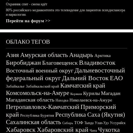
Охранник спит - смена идёт
80% российского медиаконтента это телевидение для пациентов психдиспансера
и наркологии.
Перейти на форум >>
ОБЛАКО ТЕГОВ
Азия
Амурская область
Анадырь
Арктика
Биробиджан
Владивосток
Благовещенск
Дальневосточный
Восточный военный округ
федеральный округ
Дальний Восток
ЕАО
Камчатский край
Забайкалье
Забайкальский край
Комсомольск-на-Амуре
Магадан
Курилы
Корякия
Магаданская область
Николаевск-на-Амуре
Находка
Приморский
Петропавловск-Камчатский
край
Республика Саха (Якутия)
Республика Бурятия
Сахалинская область
ТОФ
Тында
Улан-Удэ
Уссурийск
Сибирь
Хабаровск
Хабаровский край
Чукотка
Чита