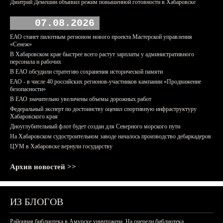
Дмитрий Демешин объявил режим повышенной готовности в Хабаровске
07.08.2026
ЕАО станет пилотным регионом нового проекта Мастерской управления
«Сенеж»
В Хабаровском крае быстрее всего растут зарплаты у административного
персонала и рабочих
В ЕАО обсудили стратегию сохранения исторической памяти
ЕАО - в числе 40 российских регионов-участников кампании «Продвижение
безопасности»
В ЕАО значительно увеличены объемы дорожных работ
Федеральный эксперт по достоинству оценил спортивную инфраструктуру
Хабаровского края
Дноуглубительный флот будет создан для Северного морского пути
На Хабаровском судостроительном заводе началось производство дебаркадеров
ЦУМ в Хабаровске вернули государству
Архив новостей >>
ИЗ БЛОГОВ
Районная библиотека в Амурске уничтожена. На очереди библиотека