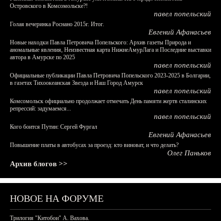
Островского в Комсомольске?!
павел попельский
Голая вечеринка Роснано 2015г. Итог.
Евгений Афанасьев
Новые находки Павла Петровича Попельского: Архив газеты Природа и
аномальные явления, Неизвестная карта НижнеАмурЛага и Последние выставки
автора в Амурске по 2025
павел попельский
Официальные публикации Павла Петровича Попельского 2023-2025 в Болгарии,
в газетах Тихоокеанская Звезда и Наш Город Амурск
павел попельский
Комсомольск официально продолжает отмечать День памяти жертв сталинских
репрессий: задумаемся...
павел попельский
Кого боится Путин: Сергей Фургал
Евгений Афанасьев
Повышение платы в автобусах за проезд: кто виноват, и что делать?
Олег Паньков
Архив блогов >>
НОВОЕ НА ФОРУМЕ
Трилогия "Китобои" А. Вахова.