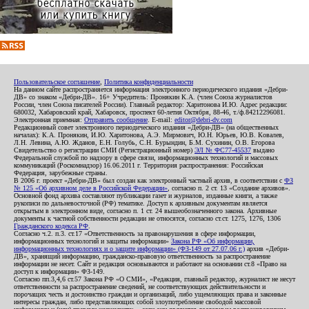
Пользовательское соглашение
,
Политика конфиденциальности
На данном сайте распространяется информация электронного периодического издания «Дебри-
ДВ» со знаком «Дебри-ДВ». 16+ Учредитель: Пронякин К.А. (член Союза журналистов
России, член Союза писателей России). Главный редактор: Харитонова И.Ю. Адрес редакции:
680032, Хабаровский край, Хабаровск, проспект 60-летия Октября, 88-46, т./ф.84212296081.
Электронная приемная:
Отправить сообщение
. E-mail:
editor@debri-dv.com
Редакционный совет электронного периодического издания «Дебри-ДВ» (на общественных
началах): К.А. Пронякин, И.Ю. Харитонова, А.Э. Мирмович, Ю.Н. Юрьев, Ю.В. Ковалев,
Л.Н. Левина, А.Ю. Жданов, Е.Н. Голубь, С.Н. Бурындин, Б.М. Сухинин, О.В. Егорова
Свидетельство о регистрации СМИ (Регистрационный номер)
ЭЛ № ФС77-45537
выдано
Федеральной службой по надзору в сфере связи, информационных технологий и массовых
коммуникаций (Роскомнадзор) 16.06.2011 г. Территория распространения: Российская
Федерация, зарубежные страны.
В 2006 г. проект «Дебри-ДВ» был создан как электронный частный архив, в соответствии с
ФЗ
№ 125 «Об архивном деле в Российской Федерации»
, согласно п. 2 ст. 13 «Создание архивов».
Основной фонд архива составляют публикации газет и журналов, изданные книги, а также
рукописи по дальневосточной (РФ) тематике. Доступ к архивным документам является
открытым в электронном виде, согласно п. 1 ст. 24 вышеобозначенного закона. Архивные
документы к частной собственности редакции не относятся, согласно ст.ст. 1275, 1276, 1306
Гражданского кодекса РФ
.
Согласно ч.2. п.3. ст.17 «Ответственность за правонарушения в сфере информации,
информационных технологий и защиты информации»
Закона РФ «Об информации,
информационных технологиях и о защите информации» (ФЗ-149 от 27.07.06 г.)
архив «Дебри-
ДВ», хранящий информацию, гражданско-правовую ответственность за распространение
информации не несет. Сайт и редакция основываются и работают на основании ст.8 «Право на
доступ к информации» ФЗ-149.
Согласно пп.3,4,6 ст.57 Закона РФ «О СМИ», «Редакция, главный редактор, журналист не несут
ответственности за распространение сведений, не соответствующих действительности и
порочащих честь и достоинство граждан и организаций, либо ущемляющих права и законные
интересы граждан, либо представляющих собой злоупотребление свободой массовой