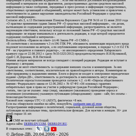
информации и (или) правами журналиста: ...если они являются дословным воспроизведением
сообщений и материалов или их фрагментов, распространенных другим средством массовой
информации (а также сообщения, переданные в пресс-релизах и информация государственных,
общественных организаций и объединений), которое может быть установлено и привлечено к
ответственности за данное нарушение законодательства Российской Федерации о средствах
массовой информации».
Согласно абз.3, п.13 Постановления Пленума Верховного Суда РФ №16 от 15 июня 2010 года
«О практике применения судами Закона РФ «О средствах массовой информации», «по делам,
вытекающим из содержания распространенной информации, распространитель не является
надлежащим ответчиком, поскольку исходя из положений Закона РФ «О средствах массовой
информации» не вправе вмешиваться в деятельность редакции, в ходе которой определяется
содержание сообщений и материалов».
Воспользуйтесь «Правом на ответ» (ст.46 Закона РФ «О СМИ»).
«В соответствии с положением ч.3 ст.196 ГПК РФ, обязанность компенсации морального вреда
подлежит возложению на авторов, а по опубликованию опровержения, в порядке ч.2 ст.152 ГК
РФ - на учредителя и главного редактор», - из апелляционного определения Хабаровского
краевого суда от 22.08.2012 г. (дело №33-5325/2012) председательствующего И.И.Куликовой,
судей С.И.Дорожко, Н.В.Пестовой.
Мнения авторов материалов не всегда совпадают с позицией редакции. Редакция не вступает в
переписку с авторами.
Редакция не несет ответственность за содержание внешних ссылок и комментариев. За них
ответственны, соответственно, исключительно их правообладатели и авторы. Комментарии на
сайте приравнены к выражению мнения. Блоги и форум не входят в электронное периодическое
издание «Дебри-ДВ», ответственность за достоверность и наполняемость несут авторы.
Политические опросы/голосования проводятся согласно ч.2. ст.46 «Опросы общественного
мнения» Федерального закона от 12.06.2002 г. № 67-ФЗ «Об основных гарантиях
избирательных прав и права на участие в референдуме граждан Российской Федерации»;
считать, там где не указано: лицо (лица), заказавшее (заказавших) проведение опроса и
оплатившее (оплативших) указанную публикацию (обнародование) - едино - сайт, без оплаты -
безвозмездно/бесплатно.
Часовой пояс сервера UTC+11 (AEST), фактически +8 мск.
Если вы обнаружили ошибки на сайте, пожалуйста,
сообщите нам об этом
.
Распространение информации о политической, социальной, духовной жизни общества,
публикации на актуальные темы, просветительские функции. Для мужчин и женщин. 16+ для
детей старше 16 лет.
СМИ не получает субсидий.
Адреса сайта:
DEBRI-DV.COM
,
DEBRI-DV.RU
.
В социальных сетях:
© Дебри-ДВ, 20.04.2006 - 2026