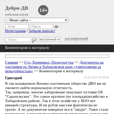
Дебри-ДВ
мобильная версия
Логин
Пароль
Регистрация
/
Забыли пароль?
расширенный
Комментарии к материалу
Главная
>>
Суд, Криминал, Прокуратура
>>
Документы на
охотников из Литвы в Хабаровском крае «уничтожены за
ненадобностью»
>> Комментарии к материалу
Григорий
26.06.2015 00:08:00
В так называемом Военно-охотничьем обществе ДВО вы не
сможете найти нормальную отчетность.
Так, например. многие хабаровчане покупают путевки ОХ
"Сарапульское". Это самое крупное (по площади)хозяйство в
Хабаровском районе. Так в этом хозяйстве у ВОО нет
никакой структуры. И ни рубля они там фактически не
тратят. А по документам наверное все в "ажуре". Такое стало
возможным, в том числе и описанная левая охота, только при