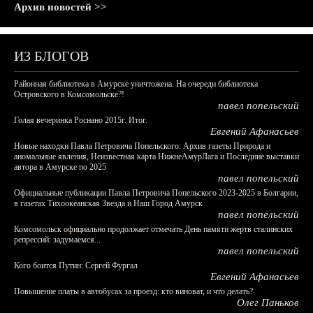
Архив новостей >>
ИЗ БЛОГОВ
Районная библиотека в Амурске уничтожена. На очереди библиотека
Островского в Комсомольске?!
павел попельский
Голая вечеринка Роснано 2015г. Итог.
Евгений Афанасьев
Новые находки Павла Петровича Попельского: Архив газеты Природа и
аномальные явления, Неизвестная карта НижнеАмурЛага и Последние выставки
автора в Амурске по 2025
павел попельский
Официальные публикации Павла Петровича Попельского 2023-2025 в Болгарии,
в газетах Тихоокеанская Звезда и Наш Город Амурск
павел попельский
Комсомольск официально продолжает отмечать День памяти жертв сталинских
репрессий: задумаемся...
павел попельский
Кого боится Путин: Сергей Фургал
Евгений Афанасьев
Повышение платы в автобусах за проезд: кто виноват, и что делать?
Олег Паньков