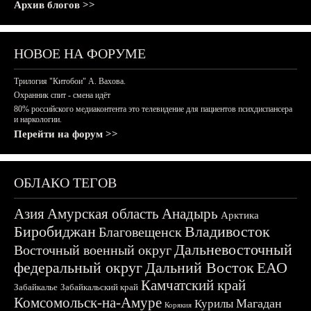
Архив блогов >>
НОВОЕ НА ФОРУМЕ
Трилогия "Китобои" А. Вахова.
Охранник спит - смена идёт
80% российского медиаконтента это телевидение для пациентов психдиспансера
и наркологии.
Перейти на форум >>
ОБЛАКО ТЕГОВ
Азия
Амурская область
Анадырь
Арктика
Биробиджан
Владивосток
Благовещенск
Дальневосточный
Восточный военный округ
федеральный округ
Дальний Восток
ЕАО
Камчатский край
Забайкалье
Забайкальский край
Комсомольск-на-Амуре
Магадан
Курилы
Корякия