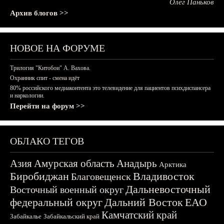
Олег Паньков
Архив блогов >>
НОВОЕ НА ФОРУМЕ
Трилогия "Китобои" А. Вахова.
Охранник спит - смена идёт
80% российского медиаконтента это телевидение для пациентов психдиспансера
и наркологии.
Перейти на форум >>
ОБЛАКО ТЕГОВ
Азия
Амурская область
Анадырь
Арктика
Биробиджан
Владивосток
Благовещенск
Дальневосточный
Восточный военный округ
федеральный округ
Дальний Восток
ЕАО
Камчатский край
Забайкалье
Забайкальский край