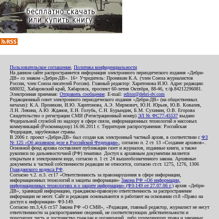
Пользовательское соглашение
,
Политика конфиденциальности
На данном сайте распространяется информация электронного периодического издания «Дебри-
ДВ» со знаком «Дебри-ДВ». 16+ Учредитель: Пронякин К.А. (член Союза журналистов
России, член Союза писателей России). Главный редактор: Харитонова И.Ю. Адрес редакции:
680032, Хабаровский край, Хабаровск, проспект 60-летия Октября, 88-46, т./ф.84212296081.
Электронная приемная:
Отправить сообщение
. E-mail:
editor@debri-dv.com
Редакционный совет электронного периодического издания «Дебри-ДВ» (на общественных
началах): К.А. Пронякин, И.Ю. Харитонова, А.Э. Мирмович, Ю.Н. Юрьев, Ю.В. Ковалев,
Л.Н. Левина, А.Ю. Жданов, Е.Н. Голубь, С.Н. Бурындин, Б.М. Сухинин, О.В. Егорова
Свидетельство о регистрации СМИ (Регистрационный номер)
ЭЛ № ФС77-45537
выдано
Федеральной службой по надзору в сфере связи, информационных технологий и массовых
коммуникаций (Роскомнадзор) 16.06.2011 г. Территория распространения: Российская
Федерация, зарубежные страны.
В 2006 г. проект «Дебри-ДВ» был создан как электронный частный архив, в соответствии с
ФЗ
№ 125 «Об архивном деле в Российской Федерации»
, согласно п. 2 ст. 13 «Создание архивов».
Основной фонд архива составляют публикации газет и журналов, изданные книги, а также
рукописи по дальневосточной (РФ) тематике. Доступ к архивным документам является
открытым в электронном виде, согласно п. 1 ст. 24 вышеобозначенного закона. Архивные
документы к частной собственности редакции не относятся, согласно ст.ст. 1275, 1276, 1306
Гражданского кодекса РФ
.
Согласно ч.2. п.3. ст.17 «Ответственность за правонарушения в сфере информации,
информационных технологий и защиты информации»
Закона РФ «Об информации,
информационных технологиях и о защите информации» (ФЗ-149 от 27.07.06 г.)
архив «Дебри-
ДВ», хранящий информацию, гражданско-правовую ответственность за распространение
информации не несет. Сайт и редакция основываются и работают на основании ст.8 «Право на
доступ к информации» ФЗ-149.
Согласно пп.3,4,6 ст.57 Закона РФ «О СМИ», «Редакция, главный редактор, журналист не несут
ответственности за распространение сведений, не соответствующих действительности и
порочащих честь и достоинство граждан и организаций, либо ущемляющих права и законные