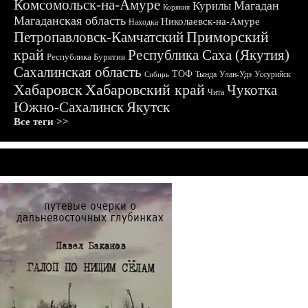
Комсомольск-на-Амуре
Магадан
Курилы
Корякия
Магаданская область
Николаевск-на-Амуре
Находка
Приморский
Петропавловск-Камчатский
край
Республика Саха (Якутия)
Республика Бурятия
Сахалинская область
ТОФ
Тында
Улан-Удэ
Уссурийск
Сибирь
Хабаровск
Хабаровский край
Чукотка
Чита
Южно-Сахалинск
Якутск
Все теги >>