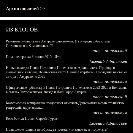
Архив новостей >>
ИЗ БЛОГОВ
Районная библиотека в Амурске уничтожена. На очереди библиотека
Островского в Комсомольске?!
павел попельский
Голая вечеринка Роснано 2015г. Итог.
Евгений Афанасьев
Новые находки Павла Петровича Попельского: Архив газеты Природа и
аномальные явления, Неизвестная карта НижнеАмурЛага и Последние выставки
автора в Амурске по 2025
павел попельский
Официальные публикации Павла Петровича Попельского 2023-2025 в Болгарии,
в газетах Тихоокеанская Звезда и Наш Город Амурск
павел попельский
Комсомольск официально продолжает отмечать День памяти жертв сталинских
репрессий: задумаемся...
павел попельский
Кого боится Путин: Сергей Фургал
Евгений Афанасьев
Повышение платы в автобусах за проезд: кто виноват, и что делать?