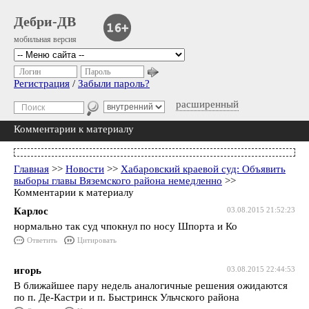
Дебри-ДВ
мобильная версия
Логин
Пароль
Регистрация
/
Забыли пароль?
расширенный
Комментарии к материалу
Главная
>>
Новости
>>
Хабаровский краевой суд: Объявить
выборы главы Вяземского района немедленно
>>
Комментарии к материалу
Карлос
03.08.2015 21:52:23
нормально так суд чпокнул по носу Шпорта и Ко
Ответить
Цитировать
игорь
03.08.2015 22:44:53
В ближайшее пару недель аналогичные решения ожидаются
по п. Де-Кастри и п. Быстринск Ульчского района