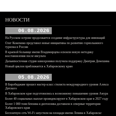
НОВОСТИ
06.08.2026
На Русском острове продолжается создание инфраструктуры для инноваций
Олег Кожемяко представил новые инициативы по развитию горнолыжного
туризма в России
В краевой больнице имени Владимирцева освоили новую методику
восстановления после инсульта
Дальневосточная студия кинохроники получила поддержку Дмитрия Демешина
Новый циклон приближается к Хабаровскому краю
05.08.2026
В Биробиджане прошел мастер-класс стилиста международного уровня Алекса
Датского
В Хабаровском крае подготовились к возможному повышению уровня Амура
Более 40 социальных выплат проиндексируют в Хабаровском крае в 2027 году
Более 1 000 тонн бензина и дизтоплива доставили в северные территории
Хабаровского края
Бесплатную сеть Wi-Fi запустили на площади имени Ленина в Хабаровске