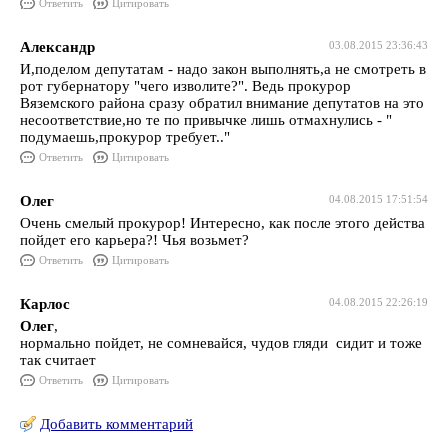
Ответить
Цитировать
Александр
03.08.2015 23:36:43
И,поделом депутатам - надо закон выполнять,а не смотреть в
рот губернатору "чего изволите?". Ведь прокурор
Вяземского района сразу обратил внимание депутатов на это
несоответствие,но те по привычке лишь отмахнулись - "
подумаешь,прокурор требует.."
Ответить
Цитировать
Олег
04.08.2015 17:51:54
Очень смелый прокурор! Интересно, как после этого действа
пойдет его карьера?! Чья возьмет?
Ответить
Цитировать
Карлос
04.08.2015 22:26:19
Олег
,
нормально пойдет, не сомневайся, чудов гляди сидит и тоже
так считает
Ответить
Цитировать
Добавить комментарий