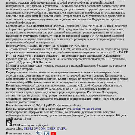
интересы граждан, либо представляющих собой злоупотребление свободой массовой
информации и (или) правами журналиста: ...если они являются дословным воспроизведением
сообщений и материалов или их фрагментов, распространенных другим средством массовой
информации (а также сообщения, переданные в пресс-релизах и информация государственных,
общественных организаций и объединений), которое может быть установлено и привлечено к
ответственности за данное нарушение законодательства Российской Федерации о средствах
массовой информации».
Согласно абз.3, п.13 Постановления Пленума Верховного Суда РФ №16 от 15 июня 2010 года
«О практике применения судами Закона РФ «О средствах массовой информации», «по делам,
вытекающим из содержания распространенной информации, распространитель не является
надлежащим ответчиком, поскольку исходя из положений Закона РФ «О средствах массовой
информации» не вправе вмешиваться в деятельность редакции, в ходе которой определяется
содержание сообщений и материалов».
Воспользуйтесь «Правом на ответ» (ст.46 Закона РФ «О СМИ»).
«В соответствии с положением ч.3 ст.196 ГПК РФ, обязанность компенсации морального вреда
подлежит возложению на авторов, а по опубликованию опровержения, в порядке ч.2 ст.152 ГК
РФ - на учредителя и главного редактор», - из апелляционного определения Хабаровского
краевого суда от 22.08.2012 г. (дело №33-5325/2012) председательствующего И.И.Куликовой,
судей С.И.Дорожко, Н.В.Пестовой.
Мнения авторов материалов не всегда совпадают с позицией редакции. Редакция не вступает в
переписку с авторами.
Редакция не несет ответственность за содержание внешних ссылок и комментариев. За них
ответственны, соответственно, исключительно их правообладатели и авторы. Комментарии на
сайте приравнены к выражению мнения. Блоги и форум не входят в электронное периодическое
издание «Дебри-ДВ», ответственность за достоверность и наполняемость несут авторы.
Политические опросы/голосования проводятся согласно ч.2. ст.46 «Опросы общественного
мнения» Федерального закона от 12.06.2002 г. № 67-ФЗ «Об основных гарантиях
избирательных прав и права на участие в референдуме граждан Российской Федерации»;
считать, там где не указано: лицо (лица), заказавшее (заказавших) проведение опроса и
оплатившее (оплативших) указанную публикацию (обнародование) - едино - сайт, без оплаты -
безвозмездно/бесплатно.
Часовой пояс сервера UTC+11 (AEST), фактически +8 мск.
Если вы обнаружили ошибки на сайте, пожалуйста,
сообщите нам об этом
.
Распространение информации о политической, социальной, духовной жизни общества,
публикации на актуальные темы, просветительские функции. Для мужчин и женщин. 16+ для
детей старше 16 лет.
СМИ не получает субсидий.
Адреса сайта:
DEBRI-DV.COM
,
DEBRI-DV.RU
.
В социальных сетях: