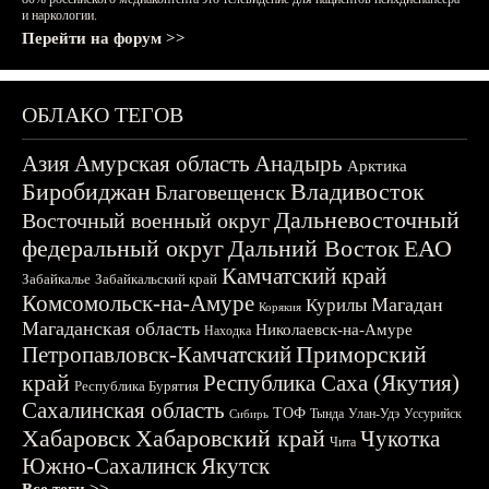
и наркологии.
Перейти на форум >>
ОБЛАКО ТЕГОВ
Азия
Амурская область
Анадырь
Арктика
Биробиджан
Владивосток
Благовещенск
Дальневосточный
Восточный военный округ
федеральный округ
Дальний Восток
ЕАО
Камчатский край
Забайкалье
Забайкальский край
Комсомольск-на-Амуре
Магадан
Курилы
Корякия
Магаданская область
Николаевск-на-Амуре
Находка
Приморский
Петропавловск-Камчатский
край
Республика Саха (Якутия)
Республика Бурятия
Сахалинская область
ТОФ
Тында
Улан-Удэ
Уссурийск
Сибирь
Хабаровск
Хабаровский край
Чукотка
Чита
Южно-Сахалинск
Якутск