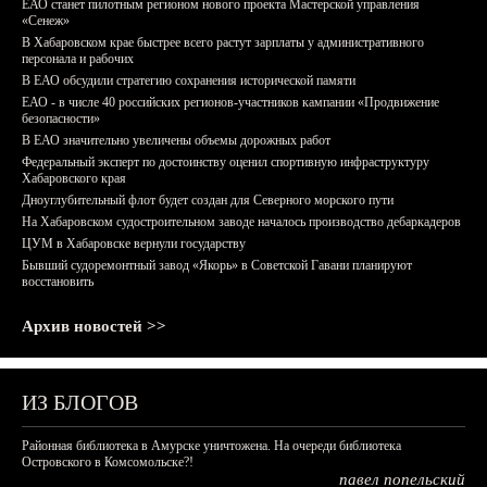
ЕАО станет пилотным регионом нового проекта Мастерской управления
«Сенеж»
В Хабаровском крае быстрее всего растут зарплаты у административного
персонала и рабочих
В ЕАО обсудили стратегию сохранения исторической памяти
ЕАО - в числе 40 российских регионов-участников кампании «Продвижение
безопасности»
В ЕАО значительно увеличены объемы дорожных работ
Федеральный эксперт по достоинству оценил спортивную инфраструктуру
Хабаровского края
Дноуглубительный флот будет создан для Северного морского пути
На Хабаровском судостроительном заводе началось производство дебаркадеров
ЦУМ в Хабаровске вернули государству
Бывший судоремонтный завод «Якорь» в Советской Гавани планируют
восстановить
Архив новостей >>
ИЗ БЛОГОВ
Районная библиотека в Амурске уничтожена. На очереди библиотека
Островского в Комсомольске?!
павел попельский