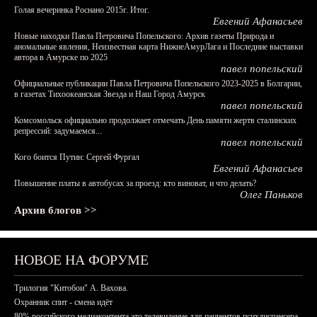
Голая вечеринка Роснано 2015г. Итог.
Евгений Афанасьев
Новые находки Павла Петровича Попельского: Архив газеты Природа и
аномальные явления, Неизвестная карта НижнеАмурЛага и Последние выставки
автора в Амурске по 2025
павел попельский
Официальные публикации Павла Петровича Попельского 2023-2025 в Болгарии,
в газетах Тихоокеанская Звезда и Наш Город Амурск
павел попельский
Комсомольск официально продолжает отмечать День памяти жертв сталинских
репрессий: задумаемся...
павел попельский
Кого боится Путин: Сергей Фургал
Евгений Афанасьев
Повышение платы в автобусах за проезд: кто виноват, и что делать?
Олег Паньков
Архив блогов >>
НОВОЕ НА ФОРУМЕ
Трилогия "Китобои" А. Вахова.
Охранник спит - смена идёт
80% российского медиаконтента это телевидение для пациентов психдиспансера