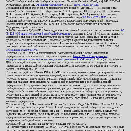
680032, Хабаровский край, Хабаровск, проспект 60-летия Октября, 88-46, т./ф.84212296081.
Электронная приемная:
Отправить сообщение
. E-mail:
editor@debri-dv.com
Редакционный совет электронного периодического издания «Дебри-ДВ» (на общественных
началах): К.А. Пронякин, И.Ю. Харитонова, А.Э. Мирмович, Ю.Н. Юрьев, Ю.В. Ковалев,
Л.Н. Левина, А.Ю. Жданов, Е.Н. Голубь, С.Н. Бурындин, Б.М. Сухинин, О.В. Егорова
Свидетельство о регистрации СМИ (Регистрационный номер)
ЭЛ № ФС77-45537
выдано
Федеральной службой по надзору в сфере связи, информационных технологий и массовых
коммуникаций (Роскомнадзор) 16.06.2011 г. Территория распространения: Российская
Федерация, зарубежные страны.
В 2006 г. проект «Дебри-ДВ» был создан как электронный частный архив, в соответствии с
ФЗ
№ 125 «Об архивном деле в Российской Федерации»
, согласно п. 2 ст. 13 «Создание архивов».
Основной фонд архива составляют публикации газет и журналов, изданные книги, а также
рукописи по дальневосточной (РФ) тематике. Доступ к архивным документам является
открытым в электронном виде, согласно п. 1 ст. 24 вышеобозначенного закона. Архивные
документы к частной собственности редакции не относятся, согласно ст.ст. 1275, 1276, 1306
Гражданского кодекса РФ
.
Согласно ч.2. п.3. ст.17 «Ответственность за правонарушения в сфере информации,
информационных технологий и защиты информации»
Закона РФ «Об информации,
информационных технологиях и о защите информации» (ФЗ-149 от 27.07.06 г.)
архив «Дебри-
ДВ», хранящий информацию, гражданско-правовую ответственность за распространение
информации не несет. Сайт и редакция основываются и работают на основании ст.8 «Право на
доступ к информации» ФЗ-149.
Согласно пп.3,4,6 ст.57 Закона РФ «О СМИ», «Редакция, главный редактор, журналист не несут
ответственности за распространение сведений, не соответствующих действительности и
порочащих честь и достоинство граждан и организаций, либо ущемляющих права и законные
интересы граждан, либо представляющих собой злоупотребление свободой массовой
информации и (или) правами журналиста: ...если они являются дословным воспроизведением
сообщений и материалов или их фрагментов, распространенных другим средством массовой
информации (а также сообщения, переданные в пресс-релизах и информация государственных,
общественных организаций и объединений), которое может быть установлено и привлечено к
ответственности за данное нарушение законодательства Российской Федерации о средствах
массовой информации».
Согласно абз.3, п.13 Постановления Пленума Верховного Суда РФ №16 от 15 июня 2010 года
«О практике применения судами Закона РФ «О средствах массовой информации», «по делам,
вытекающим из содержания распространенной информации, распространитель не является
надлежащим ответчиком, поскольку исходя из положений Закона РФ «О средствах массовой
информации» не вправе вмешиваться в деятельность редакции, в ходе которой определяется
содержание сообщений и материалов».
Воспользуйтесь «Правом на ответ» (ст.46 Закона РФ «О СМИ»).
«В соответствии с положением ч.3 ст.196 ГПК РФ, обязанность компенсации морального вреда
подлежит возложению на авторов, а по опубликованию опровержения, в порядке ч.2 ст.152 ГК