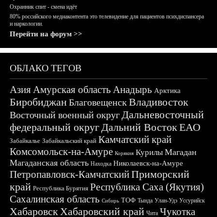
Охранник спит - смена идёт
80% российского медиаконтента это телевидение для пациентов психдиспансера
и наркологии.
Перейти на форум >>
ОБЛАКО ТЕГОВ
Азия
Амурская область
Анадырь
Арктика
Биробиджан
Владивосток
Благовещенск
Дальневосточный
Восточный военный округ
федеральный округ
Дальний Восток
ЕАО
Камчатский край
Забайкалье
Забайкальский край
Комсомольск-на-Амуре
Магадан
Курилы
Корякия
Магаданская область
Николаевск-на-Амуре
Находка
Приморский
Петропавловск-Камчатский
край
Республика Саха (Якутия)
Республика Бурятия
Сахалинская область
ТОФ
Тында
Улан-Удэ
Уссурийск
Сибирь
Хабаровск
Хабаровский край
Чукотка
Чита