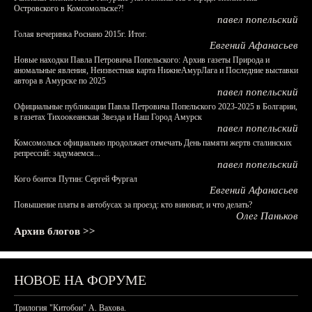
Островского в Комсомольске?!
павел попельский
Голая вечеринка Роснано 2015г. Итог.
Евгений Афанасьев
Новые находки Павла Петровича Попельского: Архив газеты Природа и
аномальные явления, Неизвестная карта НижнеАмурЛага и Последние выставки
автора в Амурске по 2025
павел попельский
Официальные публикации Павла Петровича Попельского 2023-2025 в Болгарии,
в газетах Тихоокеанская Звезда и Наш Город Амурск
павел попельский
Комсомольск официально продолжает отмечать День памяти жертв сталинских
репрессий: задумаемся...
павел попельский
Кого боится Путин: Сергей Фургал
Евгений Афанасьев
Повышение платы в автобусах за проезд: кто виноват, и что делать?
Олег Паньков
Архив блогов >>
НОВОЕ НА ФОРУМЕ
Трилогия "Китобои" А. Вахова.