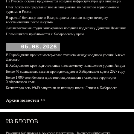
На Русском острове продолжается создание инфраструктуры для инноваций
Олег Кожемяко представил новые инициативы по развитию горнолыжного
туризма в России
В краевой больнице имени Владимирцева освоили новую методику
восстановления после инсульта
Дальневосточная студия кинохроники получила поддержку Дмитрия Демешина
Новый циклон приближается к Хабаровскому краю
05.08.2026
В Биробиджане прошел мастер-класс стилиста международного уровня Алекса
Датского
В Хабаровском крае подготовились к возможному повышению уровня Амура
Более 40 социальных выплат проиндексируют в Хабаровском крае в 2027 году
Более 1 000 тонн бензина и дизтоплива доставили в северные территории
Хабаровского края
Бесплатную сеть Wi-Fi запустили на площади имени Ленина в Хабаровске
Архив новостей >>
ИЗ БЛОГОВ
Районная библиотека в Амурске уничтожена. На очереди библиотека