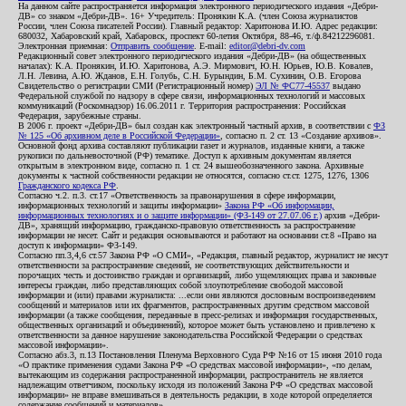
На данном сайте распространяется информация электронного периодического издания «Дебри-
ДВ» со знаком «Дебри-ДВ». 16+ Учредитель: Пронякин К.А. (член Союза журналистов
России, член Союза писателей России). Главный редактор: Харитонова И.Ю. Адрес редакции:
680032, Хабаровский край, Хабаровск, проспект 60-летия Октября, 88-46, т./ф.84212296081.
Электронная приемная:
Отправить сообщение
. E-mail:
editor@debri-dv.com
Редакционный совет электронного периодического издания «Дебри-ДВ» (на общественных
началах): К.А. Пронякин, И.Ю. Харитонова, А.Э. Мирмович, Ю.Н. Юрьев, Ю.В. Ковалев,
Л.Н. Левина, А.Ю. Жданов, Е.Н. Голубь, С.Н. Бурындин, Б.М. Сухинин, О.В. Егорова
Свидетельство о регистрации СМИ (Регистрационный номер)
ЭЛ № ФС77-45537
выдано
Федеральной службой по надзору в сфере связи, информационных технологий и массовых
коммуникаций (Роскомнадзор) 16.06.2011 г. Территория распространения: Российская
Федерация, зарубежные страны.
В 2006 г. проект «Дебри-ДВ» был создан как электронный частный архив, в соответствии с
ФЗ
№ 125 «Об архивном деле в Российской Федерации»
, согласно п. 2 ст. 13 «Создание архивов».
Основной фонд архива составляют публикации газет и журналов, изданные книги, а также
рукописи по дальневосточной (РФ) тематике. Доступ к архивным документам является
открытым в электронном виде, согласно п. 1 ст. 24 вышеобозначенного закона. Архивные
документы к частной собственности редакции не относятся, согласно ст.ст. 1275, 1276, 1306
Гражданского кодекса РФ
.
Согласно ч.2. п.3. ст.17 «Ответственность за правонарушения в сфере информации,
информационных технологий и защиты информации»
Закона РФ «Об информации,
информационных технологиях и о защите информации» (ФЗ-149 от 27.07.06 г.)
архив «Дебри-
ДВ», хранящий информацию, гражданско-правовую ответственность за распространение
информации не несет. Сайт и редакция основываются и работают на основании ст.8 «Право на
доступ к информации» ФЗ-149.
Согласно пп.3,4,6 ст.57 Закона РФ «О СМИ», «Редакция, главный редактор, журналист не несут
ответственности за распространение сведений, не соответствующих действительности и
порочащих честь и достоинство граждан и организаций, либо ущемляющих права и законные
интересы граждан, либо представляющих собой злоупотребление свободой массовой
информации и (или) правами журналиста: ...если они являются дословным воспроизведением
сообщений и материалов или их фрагментов, распространенных другим средством массовой
информации (а также сообщения, переданные в пресс-релизах и информация государственных,
общественных организаций и объединений), которое может быть установлено и привлечено к
ответственности за данное нарушение законодательства Российской Федерации о средствах
массовой информации».
Согласно абз.3, п.13 Постановления Пленума Верховного Суда РФ №16 от 15 июня 2010 года
«О практике применения судами Закона РФ «О средствах массовой информации», «по делам,
вытекающим из содержания распространенной информации, распространитель не является
надлежащим ответчиком, поскольку исходя из положений Закона РФ «О средствах массовой
информации» не вправе вмешиваться в деятельность редакции, в ходе которой определяется
содержание сообщений и материалов».