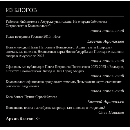
ИЗ БЛОГОВ
Районная библиотека в Амурске уничтожена. На очереди библиотека
Островского в Комсомольске?!
павел попельский
Голая вечеринка Роснано 2015г. Итог.
Евгений Афанасьев
Новые находки Павла Петровича Попельского: Архив газеты Природа и
аномальные явления, Неизвестная карта НижнеАмурЛага и Последние выставки
автора в Амурске по 2025
павел попельский
Официальные публикации Павла Петровича Попельского 2023-2025 в Болгарии,
в газетах Тихоокеанская Звезда и Наш Город Амурск
павел попельский
Комсомольск официально продолжает отмечать День памяти жертв сталинских
репрессий: задумаемся...
павел попельский
Кого боится Путин: Сергей Фургал
Евгений Афанасьев
Повышение платы в автобусах за проезд: кто виноват, и что делать?
Олег Паньков
Архив блогов >>