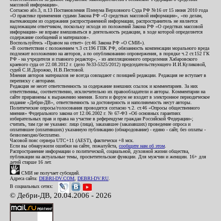
массовой информации».
Согласно абз.3, п.13 Постановления Пленума Верховного Суда РФ №16 от 15 июня 2010 года
«О практике применения судами Закона РФ «О средствах массовой информации», «по делам,
вытекающим из содержания распространенной информации, распространитель не является
надлежащим ответчиком, поскольку исходя из положений Закона РФ «О средствах массовой
информации» не вправе вмешиваться в деятельность редакции, в ходе которой определяется
содержание сообщений и материалов».
Воспользуйтесь «Правом на ответ» (ст.46 Закона РФ «О СМИ»).
«В соответствии с положением ч.3 ст.196 ГПК РФ, обязанность компенсации морального вреда
подлежит возложению на авторов, а по опубликованию опровержения, в порядке ч.2 ст.152 ГК
РФ - на учредителя и главного редактор», - из апелляционного определения Хабаровского
краевого суда от 22.08.2012 г. (дело №33-5325/2012) председательствующего И.И.Куликовой,
судей С.И.Дорожко, Н.В.Пестовой.
Мнения авторов материалов не всегда совпадают с позицией редакции. Редакция не вступает в
переписку с авторами.
Редакция не несет ответственность за содержание внешних ссылок и комментариев. За них
ответственны, соответственно, исключительно их правообладатели и авторы. Комментарии на
сайте приравнены к выражению мнения. Блоги и форум не входят в электронное периодическое
издание «Дебри-ДВ», ответственность за достоверность и наполняемость несут авторы.
Политические опросы/голосования проводятся согласно ч.2. ст.46 «Опросы общественного
мнения» Федерального закона от 12.06.2002 г. № 67-ФЗ «Об основных гарантиях
избирательных прав и права на участие в референдуме граждан Российской Федерации»;
считать, там где не указано: лицо (лица), заказавшее (заказавших) проведение опроса и
оплатившее (оплативших) указанную публикацию (обнародование) - едино - сайт, без оплаты -
безвозмездно/бесплатно.
Часовой пояс сервера UTC+11 (AEST), фактически +8 мск.
Если вы обнаружили ошибки на сайте, пожалуйста,
сообщите нам об этом
.
Распространение информации о политической, социальной, духовной жизни общества,
публикации на актуальные темы, просветительские функции. Для мужчин и женщин. 16+ для
детей старше 16 лет.
СМИ не получает субсидий.
Адреса сайта:
DEBRI-DV.COM
,
DEBRI-DV.RU
.
В социальных сетях:
© Дебри-ДВ, 20.04.2006 - 2026