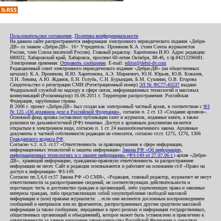
Пользовательское соглашение
,
Политика конфиденциальности
На данном сайте распространяется информация электронного периодического издания «Дебри-
ДВ» со знаком «Дебри-ДВ». 16+ Учредитель: Пронякин К.А. (член Союза журналистов
России, член Союза писателей России). Главный редактор: Харитонова И.Ю. Адрес редакции:
680032, Хабаровский край, Хабаровск, проспект 60-летия Октября, 88-46, т./ф.84212296081.
Электронная приемная:
Отправить сообщение
. E-mail:
editor@debri-dv.com
Редакционный совет электронного периодического издания «Дебри-ДВ» (на общественных
началах): К.А. Пронякин, И.Ю. Харитонова, А.Э. Мирмович, Ю.Н. Юрьев, Ю.В. Ковалев,
Л.Н. Левина, А.Ю. Жданов, Е.Н. Голубь, С.Н. Бурындин, Б.М. Сухинин, О.В. Егорова
Свидетельство о регистрации СМИ (Регистрационный номер)
ЭЛ № ФС77-45537
выдано
Федеральной службой по надзору в сфере связи, информационных технологий и массовых
коммуникаций (Роскомнадзор) 16.06.2011 г. Территория распространения: Российская
Федерация, зарубежные страны.
В 2006 г. проект «Дебри-ДВ» был создан как электронный частный архив, в соответствии с
ФЗ
№ 125 «Об архивном деле в Российской Федерации»
, согласно п. 2 ст. 13 «Создание архивов».
Основной фонд архива составляют публикации газет и журналов, изданные книги, а также
рукописи по дальневосточной (РФ) тематике. Доступ к архивным документам является
открытым в электронном виде, согласно п. 1 ст. 24 вышеобозначенного закона. Архивные
документы к частной собственности редакции не относятся, согласно ст.ст. 1275, 1276, 1306
Гражданского кодекса РФ
.
Согласно ч.2. п.3. ст.17 «Ответственность за правонарушения в сфере информации,
информационных технологий и защиты информации»
Закона РФ «Об информации,
информационных технологиях и о защите информации» (ФЗ-149 от 27.07.06 г.)
архив «Дебри-
ДВ», хранящий информацию, гражданско-правовую ответственность за распространение
информации не несет. Сайт и редакция основываются и работают на основании ст.8 «Право на
доступ к информации» ФЗ-149.
Согласно пп.3,4,6 ст.57 Закона РФ «О СМИ», «Редакция, главный редактор, журналист не несут
ответственности за распространение сведений, не соответствующих действительности и
порочащих честь и достоинство граждан и организаций, либо ущемляющих права и законные
интересы граждан, либо представляющих собой злоупотребление свободой массовой
информации и (или) правами журналиста: ...если они являются дословным воспроизведением
сообщений и материалов или их фрагментов, распространенных другим средством массовой
информации (а также сообщения, переданные в пресс-релизах и информация государственных,
общественных организаций и объединений), которое может быть установлено и привлечено к
ответственности за данное нарушение законодательства Российской Федерации о средствах