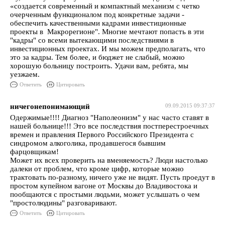
«создается современный и компактный механизм с четко
очерченным функционалом под конкретные задачи -
обеспечить качественными кадрами инвестиционные
проекты в Макрорегионе". Многие мечтают попасть в эти
"кадры" со всеми вытекающими последствиями в
инвестиционных проектах. И мы можем предполагать, что
это за кадры. Тем более, и бюджет не слабый, можно
хорошую больницу построить. Удачи вам, ребята, мы
уезжаем.
Ответить
Цитировать
ничегонепонимающий
09.09.2015 09:37:37
Одержимые!!!! Диагноз "Наполеонизм" у нас часто ставят в
нашей больнице!!! Это все последствия постперестроечных
времен и правления Первого Российского Президента с
синдромом алкоголика, продавшегося бывшим
фарцовщикам!
Может их всех проверить на вменяемость? Люди настолько
далеки от проблем, что кроме цифр, которые можно
трактовать по-разному, ничего уже не видят. Пусть проедут в
простом купейном вагоне от Москвы до Владивостока и
пообщаются с простыми людьми, может услышать о чем
"простолюдины" разговаривают.
Ответить
Цитировать