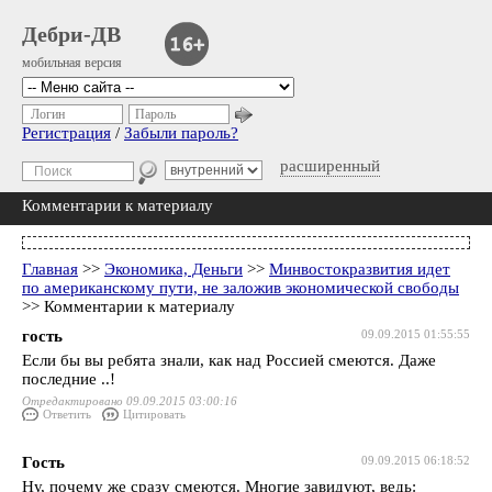
Дебри-ДВ
мобильная версия
Логин
Пароль
Регистрация
/
Забыли пароль?
расширенный
Комментарии к материалу
Главная
>>
Экономика, Деньги
>>
Минвостокразвития идет
по американскому пути, не заложив экономической свободы
>> Комментарии к материалу
гость
09.09.2015 01:55:55
Если бы вы ребята знали, как над Россией смеются. Даже
последние ..!
Отредактировано 09.09.2015 03:00:16
Ответить
Цитировать
Гость
09.09.2015 06:18:52
Ну, почему же сразу смеются. Многие завидуют, ведь: