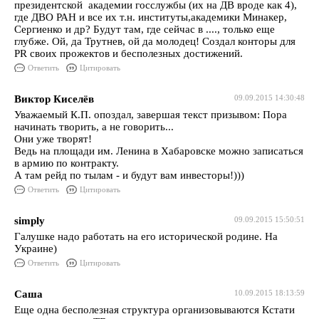
президентской академии госслужбы (их на ДВ вроде как 4),
где ДВО РАН и все их т.н. институты,академики Минакер,
Сергиенко и др? Будут там, где сейчас в ...., только еще
глубже. Ой, да Трутнев, ой да молодец! Создал конторы для
PR своих прожектов и бесполезных достижений.
Ответить
Цитировать
Виктор Киселёв
09.09.2015 14:30:48
Уважаемый К.П. опоздал, завершая текст призывом: Пора
начинать творить, а не говорить...
Они уже творят!
Ведь на площади им. Ленина в Хабаровске можно записаться
в армию по контракту.
А там рейд по тылам - и будут вам инвесторы!)))
Ответить
Цитировать
simply
09.09.2015 15:50:51
Галушке надо работать на его исторической родине. На
Украине)
Ответить
Цитировать
Саша
10.09.2015 18:13:59
Еще одна бесполезная структура организовываются Кстати