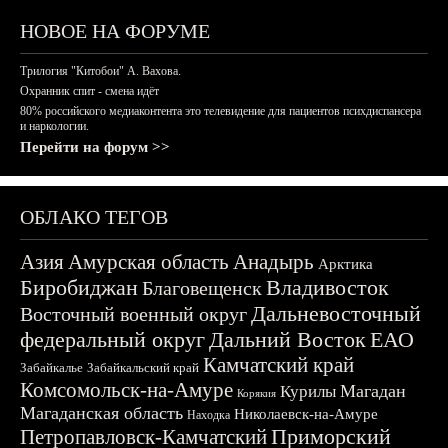
НОВОЕ НА ФОРУМЕ
Трилогия "Китобои" А. Вахова.
Охранник спит - смена идёт
80% российского медиаконтента это телевидение для пациентов психдиспансера
и наркологии.
Перейти на форум >>
ОБЛАКО ТЕГОВ
Азия
Амурская область
Анадырь
Арктика
Биробиджан
Владивосток
Благовещенск
Дальневосточный
Восточный военный округ
федеральный округ
Дальний Восток
ЕАО
Камчатский край
Забайкалье
Забайкальский край
Комсомольск-на-Амуре
Магадан
Курилы
Корякия
Магаданская область
Николаевск-на-Амуре
Находка
Приморский
Петропавловск-Камчатский