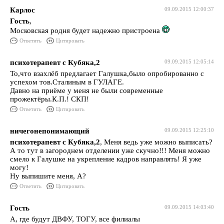
Карлос
09.09.2015 12:00:37
Гость
,
Московская родня будет надежно пристроена
Ответить
Цитировать
психотерапевт с Кубяка,2
09.09.2015 12:05:14
То,что взахлёб предлагает Галушка,было опробированно с
успехом тов.Сталиным в ГУЛАГЕ.
Давно на приёме у меня не были современные
прожектёры.К.П.! СКП!
Ответить
Цитировать
ничегонепонимающий
09.09.2015 12:25:10
психотерапевт с Кубяка,2
, Меня ведь уже можно выписать?
А то тут в загороднем отделении уже скучно!!! Меня можно
смело к Галушке на укрепление кадров направлять! Я уже
могу!
Ну выпишите меня, А?
Ответить
Цитировать
Гость
09.09.2015 14:03:40
А, где будут ДВФУ, ТОГУ, все филиалы