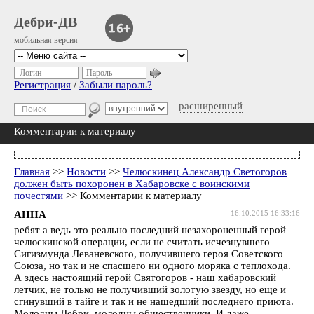
Дебри-ДВ
мобильная версия
Логин
Пароль
Регистрация
/
Забыли пароль?
расширенный
Комментарии к материалу
Главная
>>
Новости
>>
Челюскинец Александр Светогоров
должен быть похоронен в Хабаровске с воинскими
почестями
>> Комментарии к материалу
АННА
16.10.2015 16:33:16
ребят а ведь это реально последний незахороненный герой
челюскинской операции, если не считать исчезнувшего
Сигизмунда Леваневского, получившего героя Советского
Союза, но так и не спасшего ни одного моряка с теплохода.
А здесь настоящий герой Святогоров - наш хабаровский
летчик, не только не получивший золотую звезду, но еще и
сгинувший в тайге и так и не нашедший последнего приюта.
Молодцы Дебри, молодцы общественники. И даже