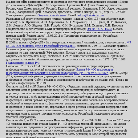
На данном сайте распространяется информация электронного периодического издания «Дебри-
ДВ» со знаком «Дебри-ДВ». 16+ Учредитель: Пронякин К.А. (член Союза журналистов
России, член Союза писателей России). Главный редактор: Харитонова И.Ю. Адрес редакции:
680032, Хабаровский край, Хабаровск, проспект 60-летия Октября, 88-46, т./ф.84212296081.
Электронная приемная:
Отправить сообщение
. E-mail:
editor@debri-dv.com
Редакционный совет электронного периодического издания «Дебри-ДВ» (на общественных
началах): К.А. Пронякин, И.Ю. Харитонова, А.Э. Мирмович, Ю.Н. Юрьев, Ю.В. Ковалев,
Л.Н. Левина, А.Ю. Жданов, Е.Н. Голубь, С.Н. Бурындин, Б.М. Сухинин, О.В. Егорова
Свидетельство о регистрации СМИ (Регистрационный номер)
ЭЛ № ФС77-45537
выдано
Федеральной службой по надзору в сфере связи, информационных технологий и массовых
коммуникаций (Роскомнадзор) 16.06.2011 г. Территория распространения: Российская
Федерация, зарубежные страны.
В 2006 г. проект «Дебри-ДВ» был создан как электронный частный архив, в соответствии с
ФЗ
№ 125 «Об архивном деле в Российской Федерации»
, согласно п. 2 ст. 13 «Создание архивов».
Основной фонд архива составляют публикации газет и журналов, изданные книги, а также
рукописи по дальневосточной (РФ) тематике. Доступ к архивным документам является
открытым в электронном виде, согласно п. 1 ст. 24 вышеобозначенного закона. Архивные
документы к частной собственности редакции не относятся, согласно ст.ст. 1275, 1276, 1306
Гражданского кодекса РФ
.
Согласно ч.2. п.3. ст.17 «Ответственность за правонарушения в сфере информации,
информационных технологий и защиты информации»
Закона РФ «Об информации,
информационных технологиях и о защите информации» (ФЗ-149 от 27.07.06 г.)
архив «Дебри-
ДВ», хранящий информацию, гражданско-правовую ответственность за распространение
информации не несет. Сайт и редакция основываются и работают на основании ст.8 «Право на
доступ к информации» ФЗ-149.
Согласно пп.3,4,6 ст.57 Закона РФ «О СМИ», «Редакция, главный редактор, журналист не несут
ответственности за распространение сведений, не соответствующих действительности и
порочащих честь и достоинство граждан и организаций, либо ущемляющих права и законные
интересы граждан, либо представляющих собой злоупотребление свободой массовой
информации и (или) правами журналиста: ...если они являются дословным воспроизведением
сообщений и материалов или их фрагментов, распространенных другим средством массовой
информации (а также сообщения, переданные в пресс-релизах и информация государственных,
общественных организаций и объединений), которое может быть установлено и привлечено к
ответственности за данное нарушение законодательства Российской Федерации о средствах
массовой информации».
Согласно абз.3, п.13 Постановления Пленума Верховного Суда РФ №16 от 15 июня 2010 года
«О практике применения судами Закона РФ «О средствах массовой информации», «по делам,
вытекающим из содержания распространенной информации, распространитель не является
надлежащим ответчиком, поскольку исходя из положений Закона РФ «О средствах массовой
информации» не вправе вмешиваться в деятельность редакции, в ходе которой определяется
содержание сообщений и материалов».