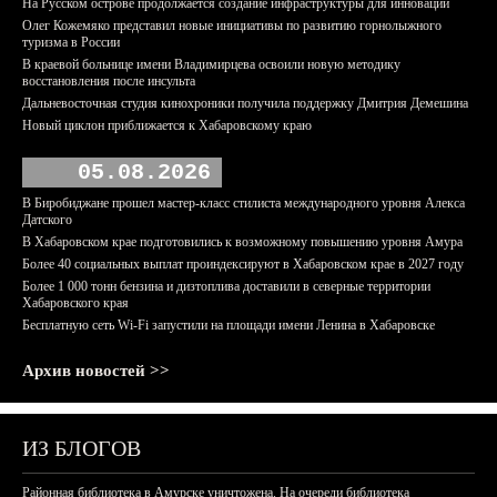
На Русском острове продолжается создание инфраструктуры для инноваций
Олег Кожемяко представил новые инициативы по развитию горнолыжного
туризма в России
В краевой больнице имени Владимирцева освоили новую методику
восстановления после инсульта
Дальневосточная студия кинохроники получила поддержку Дмитрия Демешина
Новый циклон приближается к Хабаровскому краю
05.08.2026
В Биробиджане прошел мастер-класс стилиста международного уровня Алекса
Датского
В Хабаровском крае подготовились к возможному повышению уровня Амура
Более 40 социальных выплат проиндексируют в Хабаровском крае в 2027 году
Более 1 000 тонн бензина и дизтоплива доставили в северные территории
Хабаровского края
Бесплатную сеть Wi-Fi запустили на площади имени Ленина в Хабаровске
Архив новостей >>
ИЗ БЛОГОВ
Районная библиотека в Амурске уничтожена. На очереди библиотека