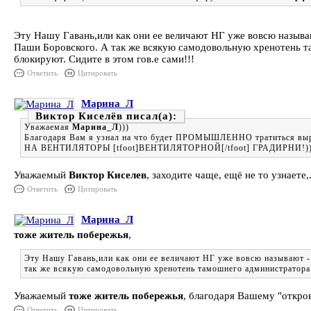
Эту Нашу Гавань,или как они ее величают НГ уже вовсю называ
Паши Боровского. А так же всякую самодовольную хренотень т
блокируют. Сидите в этом гов.е сами!!!
Ответить
Цитировать
Марина_Л
Виктор Киселёв
Уважаемая
Марина_Л
)))
Благодаря Вам я узнал на что будет ПРОМЫШЛЕННО тратиться выр
НА ВЕНТИЛЯТОРЫ [tfoot]ВЕНТИЛЯТОРНОЙ[/tfoot] ГРАДИРНИ!))
Уважаемый
Виктор Киселев
, заходите чаще, ещё не то узнаете,
Ответить
Цитировать
Марина_Л
тоже житель побережья
,
Эту Нашу Гавань,или как они ее величают НГ уже вовсю называют -
так же всякую самодовольную хренотень тамошнего администратора 
Уважаемый
тоже житель побережья
, благодаря Вашему "откров
Ответить
Цитировать