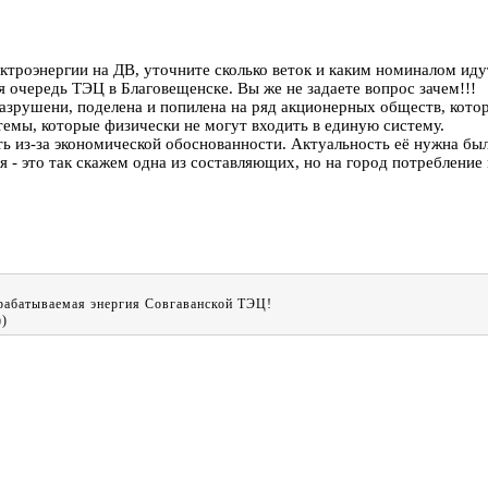
ектроэнергии на ДВ, уточните сколько веток и каким номиналом ид
 очередь ТЭЦ в Благовещенске. Вы же не задаете вопрос зачем!!!
азрушени, поделена и попилена на ряд акционерных обществ, кото
темы, которые физически не могут входить в единую систему.
 из-за экономической обоснованности. Актуальность её нужна была
я - это так скажем одна из составляющих, но на город потребление
абатываемая энергия Совгаванской ТЭЦ!
)