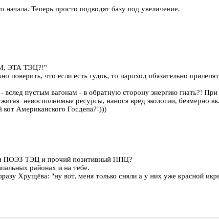
го начала. Теперь просто подводят базу под увеличение.
М, ЭТА ТЭЦ?!"
жно поверить, что если есть гудок, то пароход обязательно прилеп
ом - вслед пустым вагонам - в обратную сторону энергию гнать?! Пр
сжигая невосполнимые ресурсы, нанося вред экологии, безмерно вк
кот Американского Госдепа?!)))
итии ПОЭЗ ТЭЦ и прочий позитивный ППЦ?
пальных районах и на тебе.
зу Хрущёва: "ну вот, меня только сняли а у них уже красной икры