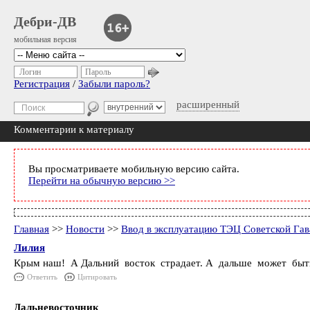
Дебри-ДВ
мобильная версия
Логин
Пароль
Регистрация
/
Забыли пароль?
расширенный
Комментарии к материалу
Вы просматриваете мобильную версию сайта.
Перейти на обычную версию >>
Главная
>>
Новости
>>
Ввод в эксплуатацию ТЭЦ Советской Гав
Лилия
Крым наш! А Дальний восток страдает. А дальше может быть
Ответить
Цитировать
Дальневосточник