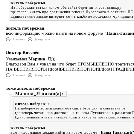
житель побережья
На побережье встали колом оба сайта берег.ин и совгавань.ру
где теперь читать про достижения генсека Луговского в развитии
Единственные живые интернет-сми в какбэ не последних муниципальн
житель побережья
,
всю информацию можно найти на новом форуме
"Наша-Гаван
Ответить
Цитировать
Виктор Киселёв
Уважаемая
Марина_Л
)))
Благодаря Вам я узнал на что будет ПРОМЫШЛЕННО тратиться
НА ВЕНТИЛЯТОРЫ [tfoot]ВЕНТИЛЯТОРНОЙ[/tfoot] ГРАДИРНИ
Ответить
Цитировать
тоже житель побережья
Марина_Л
житель побережья
На побережье встали колом оба сайта берег.ин и совгавань.ру
где теперь читать про достижения генсека Луговского в развит
Единственные живые интернет-сми в какбэ не последних муниципа
житель побережья
,
всю информацию можно найти на новом форуме
"Наша-Гавань.рф