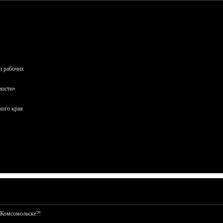
и рабочих
ности»
кого края
 Комсомольске?!