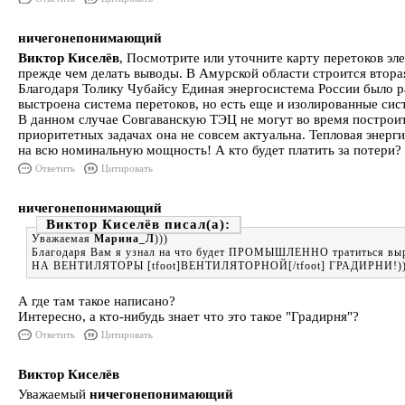
ничегонепонимающий
Виктор Киселёв
, Посмотрите или уточните карту перетоков эл
прежде чем делать выводы. В Амурской области строится вторая
Благодаря Толику Чубайсу Единая энергосистема России было р
выстроена система перетоков, но есть еще и изолированные сис
В данном случае Совгаванскую ТЭЦ не могут во время построить
приоритетных задачах она не совсем актуальна. Тепловая энерги
на всю номинальную мощность! А кто будет платить за потери?
Ответить
Цитировать
ничегонепонимающий
Виктор Киселёв
Уважаемая
Марина_Л
)))
Благодаря Вам я узнал на что будет ПРОМЫШЛЕННО тратиться выр
НА ВЕНТИЛЯТОРЫ [tfoot]ВЕНТИЛЯТОРНОЙ[/tfoot] ГРАДИРНИ!))
А где там такое написано?
Интересно, а кто-нибудь знает что это такое "Градирня"?
Ответить
Цитировать
Виктор Киселёв
Уважаемый
ничегонепонимающий