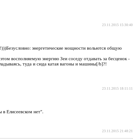
23.11.2015 15:30:40
ят!)))Безусловно: энергетические мощности вольются общую
и этом восполняемую энергию Зеи соседу отдавать за бесценок -
ладываясь, туда и сюда катая вагоны и машины[/b]?!
23.11.2015 18:11:11
 в Елисеевском нет".
23.11.2015 21:48:21