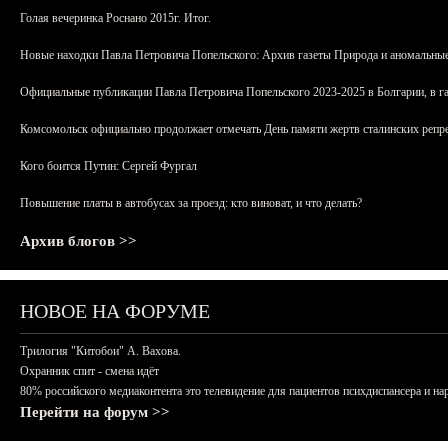
Голая вечеринка Роснано 2015г. Итог.
Новые находки Павла Петровича Попельского: Архив газеты Природа и аномальные
Официальные публикации Павла Петровича Попельского 2023-2025 в Болгарии, в г
Комсомольск официально продолжает отмечать День памяти жертв сталинских репрес
Кого боится Путин: Сергей Фургал
Повышение платы в автобусах за проезд: кто виноват, и что делать?
Архив блогов >>
НОВОЕ НА ФОРУМЕ
Трилогия "Китобои" А. Вахова.
Охранник спит - смена идёт
80% российского медиаконтента это телевидение для пациентов психдиспансера и на
Перейти на форум >>