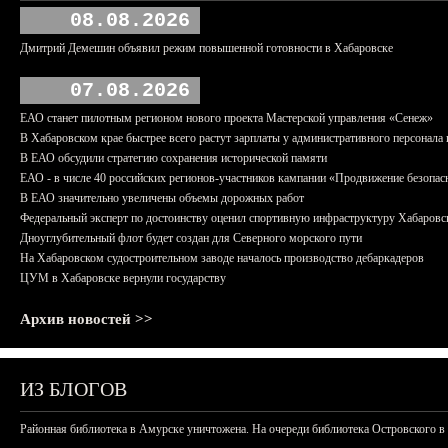
08.08.2026
Дмитрий Демешин объявил режим повышенной готовности в Хабаровске
07.08.2026
ЕАО станет пилотным регионом нового проекта Мастерской управления «Сенеж»
В Хабаровском крае быстрее всего растут зарплаты у административного персонала 
В ЕАО обсудили стратегию сохранения исторической памяти
ЕАО - в числе 40 российских регионов-участников кампании «Продвижение безопас
В ЕАО значительно увеличены объемы дорожных работ
Федеральный эксперт по достоинству оценил спортивную инфраструктуру Хабаровс
Дноуглубительный флот будет создан для Северного морского пути
На Хабаровском судостроительном заводе началось производство дебаркадеров
ЦУМ в Хабаровске вернули государству
Архив новостей >>
ИЗ БЛОГОВ
Районная библиотека в Амурске уничтожена. На очереди библиотека Островского в