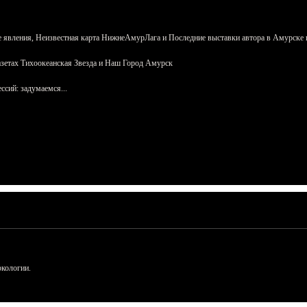
 явления, Неизвестная карта НижнеАмурЛага и Последние выставки автора в Амурске 
азетах Тихоокеанская Звезда и Наш Город Амурск
сий: задумаемся...
ркологии.