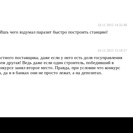
24.11.2015 14:32:48
 Ишъ чего вздумал паразит быстро построить станцию!
24.11.2015 15:18:17
астного поставщика, даже если у него есть доля госуправления
сем другая! Ведь даже если один строитель, победивший в
нкурсе занял второе место. Правда, при условии что конкурс
да и в банках они не просто лежат, а на депозитах.