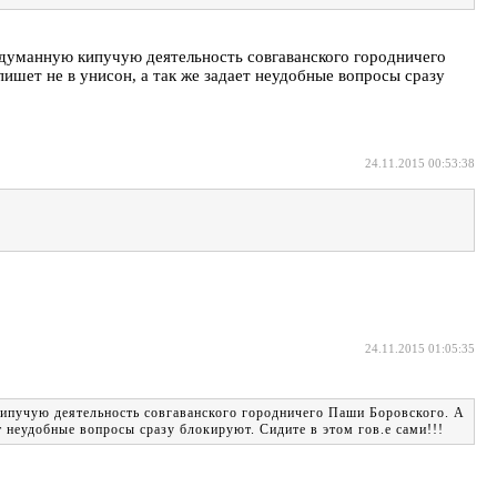
идуманную кипучую деятельность совгаванского городничего
ет не в унисон, а так же задает неудобные вопросы сразу
24.11.2015 00:53:38
24.11.2015 01:05:35
кипучую деятельность совгаванского городничего Паши Боровского. А
неудобные вопросы сразу блокируют. Сидите в этом гов.е сами!!!