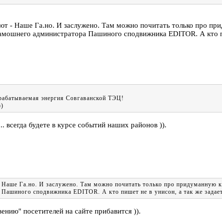
ют - Наше Га.но. И заслужено. Там можно почитать только про пр
амошнего администратора Пашиного сподвижника EDITOR. А кто пиш
абатываемая энергия Совгаванской ТЭЦ!
)
... всегда будете в курсе событий наших районов )).
 Наше Га.но. И заслужено. Там можно почитать только про придуманную 
Пашиного сподвижника EDITOR. А кто пишет не в унисон, а так же задает 
ению" посетителей на сайте прибавится )).