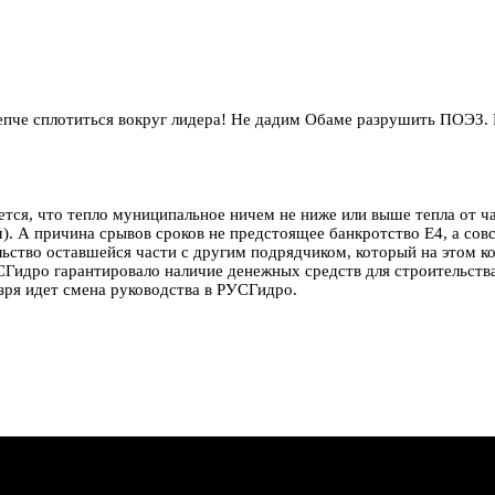
репче сплотиться вокруг лидера! Не дадим Обаме разрушить ПОЭЗ.
жется, что тепло муниципальное ничем не ниже или выше тепла от ч
м). А причина срывов сроков не предстоящее банкротство Е4, а сов
льство оставшейся части с другим подрядчиком, который на этом ко
Гидро гарантировало наличие денежных средств для строительства, 
 зря идет смена руководства в РУСГидро.