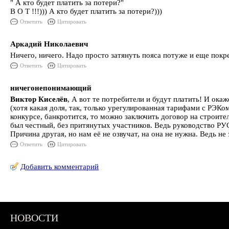
" А кто будет платить за потери?"
В О Т !!!))) А кто будет платить за потери?)))
Ответить
Цитировать
Аркадий Николаевич
Ничего, ничего. Надо просто затянуть пояса потуже и еще пок
Ответить
Цитировать
ничегонепонимающий
Виктор Киселёв
, А вот те потребители и будут платить! И ока
(хотя какая доля, так, только урегулированная тарифами с РЭКо
конкурсе, банкротится, то можно заключить договор на строите
был честный, без притянутых участников. Ведь руководство РУС
Причина другая, но нам её не озвучат, на она не нужна. Ведь не
Ответить
Цитировать
Добавить комментарий
НОВОСТИ