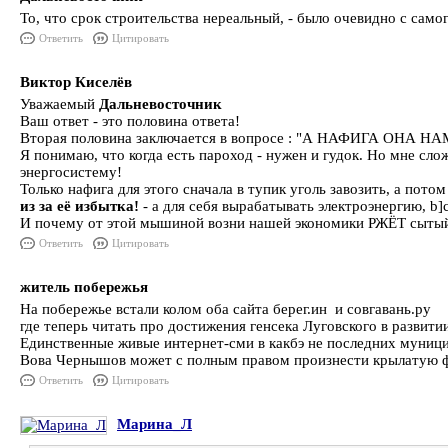
То, что срок строительства нереальный, - было очевидно с само
Ответить
Цитировать
Виктор Киселёв
Уважаемый
Дальневосточник
Ваш ответ - это половина ответа!
Вторая половина заключается в вопросе : "А НАФИГА ОНА НА
Я понимаю, что когда есть пароход - нужен и гудок. Но мне сло
энергосистему!
Только нафига для этого сначала в тупик уголь завозить, а пот
из за её избытка!
- а для себя вырабатывать электроэнергию, b]
И почему от этой мышиной возни нашей экономики РЖЁТ сытый 
Ответить
Цитировать
житель побережья
На побережье встали колом оба сайта берег.ин и совгавань.ру
где теперь читать про достижения генсека Луговского в разв
Единственные живые интернет-сми в какбэ не последних муници
Вова Чернышов может с полным правом произнести крылатую фра
Ответить
Цитировать
Марина_Л