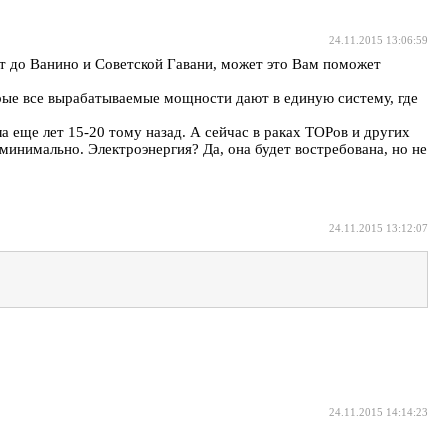
24.11.2015 13:06:59
ут до Ванино и Советской Гавани, может это Вам поможет
рые все вырабатываемые мощности дают в единую систему, где
 еще лет 15-20 тому назад. А сейчас в раках ТОРов и других
 минимально. Электроэнергия? Да, она будет востребована, но не
24.11.2015 13:12:07
24.11.2015 14:14:23