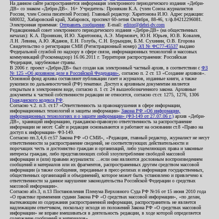
На данном сайте распространяется информация электронного периодического издания «Дебри-
ДВ» со знаком «Дебри-ДВ». 16+ Учредитель: Пронякин К.А. (член Союза журналистов
России, член Союза писателей России). Главный редактор: Харитонова И.Ю. Адрес редакции:
680032, Хабаровский край, Хабаровск, проспект 60-летия Октября, 88-46, т./ф.84212296081.
Электронная приемная:
Отправить сообщение
. E-mail:
editor@debri-dv.com
Редакционный совет электронного периодического издания «Дебри-ДВ» (на общественных
началах): К.А. Пронякин, И.Ю. Харитонова, А.Э. Мирмович, Ю.Н. Юрьев, Ю.В. Ковалев,
Л.Н. Левина, А.Ю. Жданов, Е.Н. Голубь, С.Н. Бурындин, Б.М. Сухинин, О.В. Егорова
Свидетельство о регистрации СМИ (Регистрационный номер)
ЭЛ № ФС77-45537
выдано
Федеральной службой по надзору в сфере связи, информационных технологий и массовых
коммуникаций (Роскомнадзор) 16.06.2011 г. Территория распространения: Российская
Федерация, зарубежные страны.
В 2006 г. проект «Дебри-ДВ» был создан как электронный частный архив, в соответствии с
ФЗ
№ 125 «Об архивном деле в Российской Федерации»
, согласно п. 2 ст. 13 «Создание архивов».
Основной фонд архива составляют публикации газет и журналов, изданные книги, а также
рукописи по дальневосточной (РФ) тематике. Доступ к архивным документам является
открытым в электронном виде, согласно п. 1 ст. 24 вышеобозначенного закона. Архивные
документы к частной собственности редакции не относятся, согласно ст.ст. 1275, 1276, 1306
Гражданского кодекса РФ
.
Согласно ч.2. п.3. ст.17 «Ответственность за правонарушения в сфере информации,
информационных технологий и защиты информации»
Закона РФ «Об информации,
информационных технологиях и о защите информации» (ФЗ-149 от 27.07.06 г.)
архив «Дебри-
ДВ», хранящий информацию, гражданско-правовую ответственность за распространение
информации не несет. Сайт и редакция основываются и работают на основании ст.8 «Право на
доступ к информации» ФЗ-149.
Согласно пп.3,4,6 ст.57 Закона РФ «О СМИ», «Редакция, главный редактор, журналист не несут
ответственности за распространение сведений, не соответствующих действительности и
порочащих честь и достоинство граждан и организаций, либо ущемляющих права и законные
интересы граждан, либо представляющих собой злоупотребление свободой массовой
информации и (или) правами журналиста: ...если они являются дословным воспроизведением
сообщений и материалов или их фрагментов, распространенных другим средством массовой
информации (а также сообщения, переданные в пресс-релизах и информация государственных,
общественных организаций и объединений), которое может быть установлено и привлечено к
ответственности за данное нарушение законодательства Российской Федерации о средствах
массовой информации».
Согласно абз.3, п.13 Постановления Пленума Верховного Суда РФ №16 от 15 июня 2010 года
«О практике применения судами Закона РФ «О средствах массовой информации», «по делам,
вытекающим из содержания распространенной информации, распространитель не является
надлежащим ответчиком, поскольку исходя из положений Закона РФ «О средствах массовой
информации» не вправе вмешиваться в деятельность редакции, в ходе которой определяется
содержание сообщений и материалов».