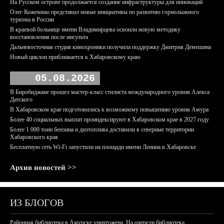
На Русском острове продолжается создание инфраструктуры для инноваций
Олег Кожемяко представил новые инициативы по развитию горнолыжного
туризма в России
В краевой больнице имени Владимирцева освоили новую методику
восстановления после инсульта
Дальневосточная студия кинохроники получила поддержку Дмитрия Демешина
Новый циклон приближается к Хабаровскому краю
05.08.2026
В Биробиджане прошел мастер-класс стилиста международного уровня Алекса
Датского
В Хабаровском крае подготовились к возможному повышению уровня Амура
Более 40 социальных выплат проиндексируют в Хабаровском крае в 2027 году
Более 1 000 тонн бензина и дизтоплива доставили в северные территории
Хабаровского края
Бесплатную сеть Wi-Fi запустили на площади имени Ленина в Хабаровске
Архив новостей >>
ИЗ БЛОГОВ
Районная библиотека в Амурске уничтожена. На очереди библиотека