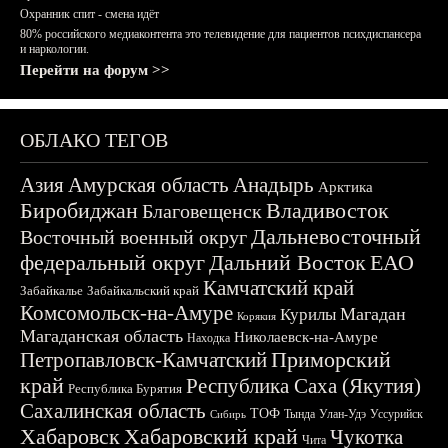
Охранник спит - смена идёт
80% российского медиаконтента это телевидение для пациентов психдиспансера
и наркологии.
Перейти на форум >>
ОБЛАКО ТЕГОВ
Азия
Амурская область
Анадырь
Арктика
Биробиджан
Владивосток
Благовещенск
Дальневосточный
Восточный военный округ
федеральный округ
Дальний Восток
ЕАО
Камчатский край
Забайкалье
Забайкальский край
Комсомольск-на-Амуре
Магадан
Курилы
Корякия
Магаданская область
Николаевск-на-Амуре
Находка
Приморский
Петропавловск-Камчатский
край
Республика Саха (Якутия)
Республика Бурятия
Сахалинская область
ТОФ
Тында
Улан-Удэ
Уссурийск
Сибирь
Хабаровск
Хабаровский край
Чукотка
Чита