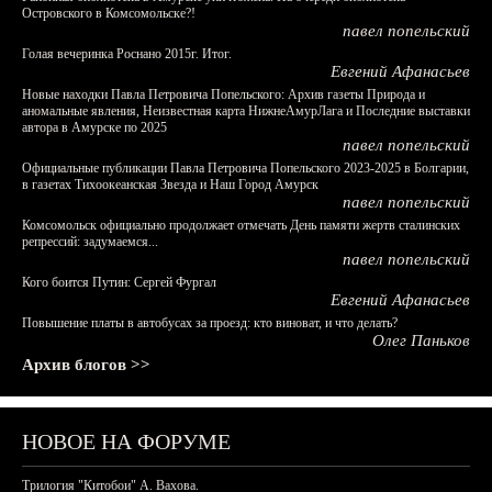
Островского в Комсомольске?!
павел попельский
Голая вечеринка Роснано 2015г. Итог.
Евгений Афанасьев
Новые находки Павла Петровича Попельского: Архив газеты Природа и
аномальные явления, Неизвестная карта НижнеАмурЛага и Последние выставки
автора в Амурске по 2025
павел попельский
Официальные публикации Павла Петровича Попельского 2023-2025 в Болгарии,
в газетах Тихоокеанская Звезда и Наш Город Амурск
павел попельский
Комсомольск официально продолжает отмечать День памяти жертв сталинских
репрессий: задумаемся...
павел попельский
Кого боится Путин: Сергей Фургал
Евгений Афанасьев
Повышение платы в автобусах за проезд: кто виноват, и что делать?
Олег Паньков
Архив блогов >>
НОВОЕ НА ФОРУМЕ
Трилогия "Китобои" А. Вахова.