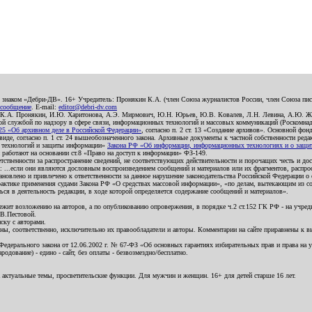
о знаком «Дебри-ДВ». 16+ Учредитель: Пронякин К.А. (член Союза журналистов России, член Союза писа
 сообщение
. E-mail:
editor@debri-dv.com
): К.А. Пронякин, И.Ю. Харитонова, А.Э. Мирмович, Ю.Н. Юрьев, Ю.В. Ковалев, Л.Н. Левина, А.Ю. Ж
 службой по надзору в сфере связи, информационных технологий и массовых коммуникаций (Роскомнадзо
5 «Об архивном деле в Российской Федерации»
, согласно п. 2 ст. 13 «Создание архивов». Основной фон
е, согласно п. 1 ст. 24 вышеобозначенного закона. Архивные документы к частной собственности редакци
ых технологий и защиты информации»
Закона РФ «Об информации, информационных технологиях и о защите
и работают на основании ст.8 «Право на доступ к информации» ФЗ-149.
етственности за распространение сведений, не соответствующих действительности и порочащих честь и д
 ...если они являются дословным воспроизведением сообщений и материалов или их фрагментов, распро
новлено и привлечено к ответственности за данное нарушение законодательства Российской Федерации о
актике применения судами Закона РФ «О средствах массовой информации», «по делам, вытекающим из со
ся в деятельность редакции, в ходе которой определяется содержание сообщений и материалов».
жит возложению на авторов, а по опубликованию опровержения, в порядке ч.2 ст.152 ГК РФ - на учредит
.В.Пестовой.
ску с авторами.
енны, соответственно, исключительно их правообладатели и авторы. Комментарии на сайте приравнены к
дерального закона от 12.06.2002 г. № 67-ФЗ «Об основных гарантиях избирательных прав и права на уча
дование) - едино - сайт, без оплаты - безвозмездно/бесплатно.
 актуальные темы, просветительские функции. Для мужчин и женщин. 16+ для детей старше 16 лет.