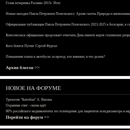
Голая вечеринка Роснано 2015г. Итог.
Новые находки Павла Петровича Попельского: Архив газеты Природа и аномальные
Официальные публикации Павла Петровича Попельского 2023-2025 в Болгарии, в г
Комсомольск официально продолжает отмечать День памяти жертв сталинских репрес
Кого боится Путин: Сергей Фургал
Повышение платы в автобусах за проезд: кто виноват, и что делать?
Архив блогов >>
НОВОЕ НА ФОРУМЕ
Трилогия "Китобои" А. Вахова.
Охранник спит - смена идёт
80% российского медиаконтента это телевидение для пациентов психдиспансера и на
Перейти на форум >>