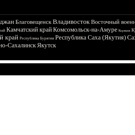
джан
Владивосток
Благовещенск
Восточный воен
Камчатский край
Комсомольск-на-Амуре
К
рай
Корякия
й край
Республика Саха (Якутия)
Са
Республика Бурятия
о-Сахалинск
Якутск