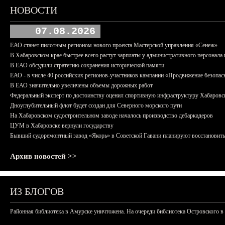
НОВОСТИ
07.08.2026
ЕАО станет пилотным регионом нового проекта Мастерской управления «Сенеж»
В Хабаровском крае быстрее всего растут зарплаты у административного персонала 
В ЕАО обсудили стратегию сохранения исторической памяти
ЕАО - в числе 40 российских регионов-участников кампании «Продвижение безопас
В ЕАО значительно увеличены объемы дорожных работ
Федеральный эксперт по достоинству оценил спортивную инфраструктуру Хабаровс
Дноуглубительный флот будет создан для Северного морского пути
На Хабаровском судостроительном заводе началось производство дебаркадеров
ЦУМ в Хабаровске вернули государству
Бывший судоремонтный завод «Якорь» в Советской Гавани планируют восстановить
Архив новостей >>
ИЗ БЛОГОВ
Районная библиотека в Амурске уничтожена. На очереди библиотека Островского в