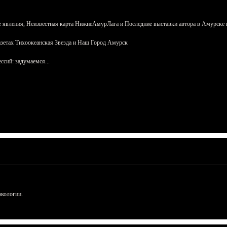
 явления, Неизвестная карта НижнеАмурЛага и Последние выставки автора в Амурске 
азетах Тихоокеанская Звезда и Наш Город Амурск
сий: задумаемся...
ркологии.