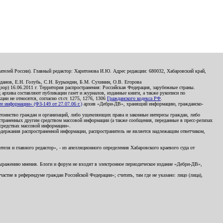
телей России). Главный редактор: Харитонова И.Ю. Адрес редакции: 680032, Хабаровский край,
данов, Е.Н. Голубь, С.Н. Бурындин, Б.М. Сухинин, О.В. Егорова
р) 16.06.2011 г. Территория распространения: Российская Федерация, зарубежные страны.
д архива составляют публикации газет и журналов, изданные книги, а также рукописи по
и не относятся, согласно ст.ст. 1275, 1276, 1306
Гражданского кодекса РФ
.
 информации» (ФЗ-149 от 27.07.06 г.)
архив «Дебри-ДВ», хранящий информацию, гражданско-
остоинство граждан и организаций, либо ущемляющих права и законные интересы граждан, либо
страненных другим средством массовой информации (а также сообщения, переданные в пресс-релизах
 средствах массовой информации».
держания распространенной информации, распространитель не является надлежащим ответчиком,
еля и главного редактор», - из апелляционного определения Хабаровского краевого суда от
 выражению мнения. Блоги и форум не входят в электронное периодическое издание «Дебри-ДВ»,
стие в референдуме граждан Российской Федерации»; считать, там где не указано: лицо (лица),