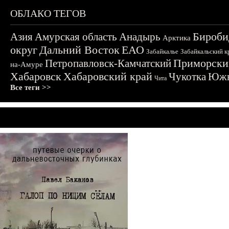
ОБЛАКО ТЕГОВ
Бироби
Азия
Амурская область
Анадырь
Арктика
округ
Дальний Восток
ЕАО
Забайкалье
Забайкальский к
Приморски
Петропавловск-Камчатский
на-Амуре
Хабаровск
Хабаровский край
Чукотка
Южн
Чита
Все теги >>