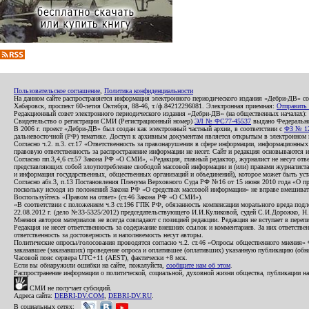
Пользовательское соглашение
,
Политика конфиденциальности
На данном сайте распространяется информация электронного периодического издания «Дебри-ДВ» с
Хабаровск, проспект 60-летия Октября, 88-46, т./ф.84212296081. Электронная приемная:
Отправить
Редакционный совет электронного периодического издания «Дебри-ДВ» (на общественных началах
Свидетельство о регистрации СМИ (Регистрационный номер)
ЭЛ № ФС77-45537
выдано Федеральной
В 2006 г. проект «Дебри-ДВ» был создан как электронный частный архив, в соответствии с
ФЗ № 12
дальневосточной (РФ) тематике. Доступ к архивным документам является открытым в электронном вид
Согласно ч.2. п.3. ст.17 «Ответственность за правонарушения в сфере информации, информационн
правовую ответственность за распространение информации не несет. Сайт и редакция основываются 
Согласно пп.3,4,6 ст.57 Закона РФ «О СМИ», «Редакция, главный редактор, журналист не несут отв
представляющих собой злоупотребление свободой массовой информации и (или) правами журналиста:
и информация государственных, общественных организаций и объединений), которое может быть уста
Согласно абз.3, п.13 Постановления Пленума Верховного Суда РФ №16 от 15 июня 2010 года «О пр
поскольку исходя из положений Закона РФ «О средствах массовой информации» не вправе вмешивать
Воспользуйтесь «Правом на ответ» (ст.46 Закона РФ «О СМИ»).
«В соответствии с положением ч.3 ст.196 ГПК РФ, обязанность компенсации морального вреда подле
22.08.2012 г. (дело №33-5325/2012) председательствующего И.И.Куликовой, судей С.И.Дорожко, Н
Мнения авторов материалов не всегда совпадают с позицией редакции. Редакция не вступает в перепи
Редакция не несет ответственность за содержание внешних ссылок и комментариев. За них ответств
ответственность за достоверность и наполняемость несут авторы.
Политические опросы/голосования проводятся согласно ч.2. ст.46 «Опросы общественного мнения» Фе
заказавшее (заказавших) проведение опроса и оплатившее (оплативших) указанную публикацию (обнаро
Часовой пояс сервера UTC+11 (AEST), фактически +8 мск.
Если вы обнаружили ошибки на сайте, пожалуйста,
сообщите нам об этом
.
Распространение информации о политической, социальной, духовной жизни общества, публикации на
СМИ не получает субсидий.
Адреса сайта:
DEBRI-DV.COM
,
DEBRI-DV.RU
.
В социальных сетях: