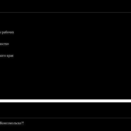
и рабочих
ности»
кого края
 Комсомольске?!