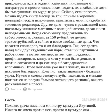
приходилось ждать годами, кланяться чиновникам от
литературы и просто чиновникам, водить их в кабак или хотя
бы выслушивать их мудрые речи. Сейчас, если повезет,
можно издать книгу месяца за три, причем в хорошем
полиграфическом исполнении, пригласить, если понадобится,
толкового редактора. Другое дело - тупик с реализацией книг,
поскольку книжные магазины в конец обнаглели, делая книги
неподъемными. Когда свою книгу предлагаешь по
себестоимости, скажем, за 150 рублей, ее делают
трехсотрублевой, а сейчас и вовсе заоблачные цены. Что
касается спонсоров, то я им благодарен. Так, лет десять
назад мой друг студенческой поры, ставший партийным
работником, а потом коммерсантом, сам предложил
профинансировать книгу, и хотя у меня были деньги, я
охотно согласился и до сих пор с благодарностью
вспоминаю. Этого человека уже нет в живых, но я ему
искренне благодарен. Конечно, такие знакомые - большая
удача. Нужно и самим стиснуть зубы, вкалывать и меньше
полагаться на посулы "самого читающего региона", как его
расхваливают в прессе.
Ответить
Цитировать
Гость
28.01.2016 19:29:04
Похоже, удача изменила министру культуры Якутиной.
Ничего не имею против нее, просто в культуре она -