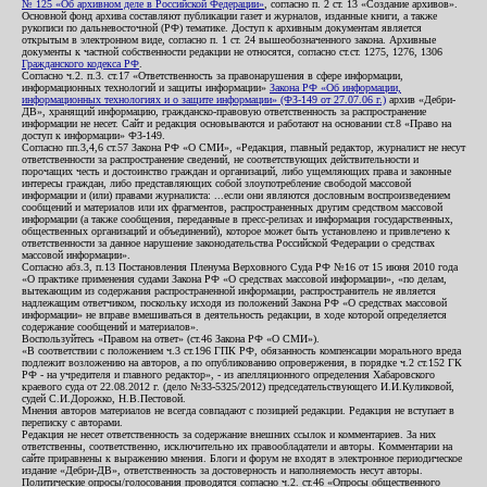
№ 125 «Об архивном деле в Российской Федерации»
, согласно п. 2 ст. 13 «Создание архивов».
Основной фонд архива составляют публикации газет и журналов, изданные книги, а также
рукописи по дальневосточной (РФ) тематике. Доступ к архивным документам является
открытым в электронном виде, согласно п. 1 ст. 24 вышеобозначенного закона. Архивные
документы к частной собственности редакции не относятся, согласно ст.ст. 1275, 1276, 1306
Гражданского кодекса РФ
.
Согласно ч.2. п.3. ст.17 «Ответственность за правонарушения в сфере информации,
информационных технологий и защиты информации»
Закона РФ «Об информации,
информационных технологиях и о защите информации» (ФЗ-149 от 27.07.06 г.)
архив «Дебри-
ДВ», хранящий информацию, гражданско-правовую ответственность за распространение
информации не несет. Сайт и редакция основываются и работают на основании ст.8 «Право на
доступ к информации» ФЗ-149.
Согласно пп.3,4,6 ст.57 Закона РФ «О СМИ», «Редакция, главный редактор, журналист не несут
ответственности за распространение сведений, не соответствующих действительности и
порочащих честь и достоинство граждан и организаций, либо ущемляющих права и законные
интересы граждан, либо представляющих собой злоупотребление свободой массовой
информации и (или) правами журналиста: ...если они являются дословным воспроизведением
сообщений и материалов или их фрагментов, распространенных другим средством массовой
информации (а также сообщения, переданные в пресс-релизах и информация государственных,
общественных организаций и объединений), которое может быть установлено и привлечено к
ответственности за данное нарушение законодательства Российской Федерации о средствах
массовой информации».
Согласно абз.3, п.13 Постановления Пленума Верховного Суда РФ №16 от 15 июня 2010 года
«О практике применения судами Закона РФ «О средствах массовой информации», «по делам,
вытекающим из содержания распространенной информации, распространитель не является
надлежащим ответчиком, поскольку исходя из положений Закона РФ «О средствах массовой
информации» не вправе вмешиваться в деятельность редакции, в ходе которой определяется
содержание сообщений и материалов».
Воспользуйтесь «Правом на ответ» (ст.46 Закона РФ «О СМИ»).
«В соответствии с положением ч.3 ст.196 ГПК РФ, обязанность компенсации морального вреда
подлежит возложению на авторов, а по опубликованию опровержения, в порядке ч.2 ст.152 ГК
РФ - на учредителя и главного редактор», - из апелляционного определения Хабаровского
краевого суда от 22.08.2012 г. (дело №33-5325/2012) председательствующего И.И.Куликовой,
судей С.И.Дорожко, Н.В.Пестовой.
Мнения авторов материалов не всегда совпадают с позицией редакции. Редакция не вступает в
переписку с авторами.
Редакция не несет ответственность за содержание внешних ссылок и комментариев. За них
ответственны, соответственно, исключительно их правообладатели и авторы. Комментарии на
сайте приравнены к выражению мнения. Блоги и форум не входят в электронное периодическое
издание «Дебри-ДВ», ответственность за достоверность и наполняемость несут авторы.
Политические опросы/голосования проводятся согласно ч.2. ст.46 «Опросы общественного