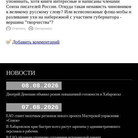
упоминать, хотя книги интересные и написаны членами
Союза писателей России. Откуда такая ненависть чиновников
к великому русскому слову? Или всевозможные флэш-мобы и
разливание ухи на набережной с участием губернатора -
вершина "творчества"?
Ответить
Цитировать
Добавить комментарий
НОВОСТИ
08.08.2026
Дмитрий Демешин объявил режим повышенной готовности в Хабаровске
07.08.2026
ЕАО станет пилотным регионом нового проекта Мастерской управления
«Сенеж»
В Хабаровском крае быстрее всего растут зарплаты у административного
персонала и рабочих
В ЕАО обсудили стратегию сохранения исторической памяти