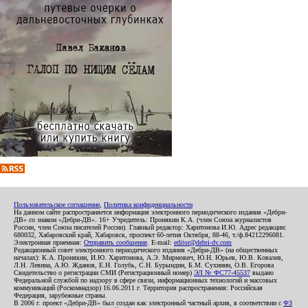
Пользовательское соглашение
,
Политика конфиденциальности
На данном сайте распространяется информация электронного периодического издания «Дебри-
ДВ» со знаком «Дебри-ДВ». 16+ Учредитель: Пронякин К.А. (член Союза журналистов
России, член Союза писателей России). Главный редактор: Харитонова И.Ю. Адрес редакции:
680032, Хабаровский край, Хабаровск, проспект 60-летия Октября, 88-46, т./ф.84212296081.
Электронная приемная:
Отправить сообщение
. E-mail:
editor@debri-dv.com
Редакционный совет электронного периодического издания «Дебри-ДВ» (на общественных
началах): К.А. Пронякин, И.Ю. Харитонова, А.Э. Мирмович, Ю.Н. Юрьев, Ю.В. Ковалев,
Л.Н. Левина, А.Ю. Жданов, Е.Н. Голубь, С.Н. Бурындин, Б.М. Сухинин, О.В. Егорова
Свидетельство о регистрации СМИ (Регистрационный номер)
ЭЛ № ФС77-45537
выдано
Федеральной службой по надзору в сфере связи, информационных технологий и массовых
коммуникаций (Роскомнадзор) 16.06.2011 г. Территория распространения: Российская
Федерация, зарубежные страны.
В 2006 г. проект «Дебри-ДВ» был создан как электронный частный архив, в соответствии с
ФЗ