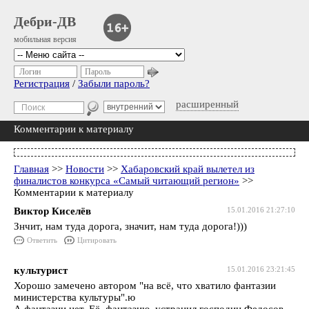
Дебри-ДВ
мобильная версия
Логин
Пароль
Регистрация
/
Забыли пароль?
расширенный
Комментарии к материалу
Главная
>>
Новости
>>
Хабаровский край вылетел из
финалистов конкурса «Самый читающий регион»
>>
Комментарии к материалу
Виктор Киселёв
15.01.2016 21:27:10
Знчит, нам туда дорога, значит, нам туда дорога!)))
Ответить
Цитировать
культурист
15.01.2016 23:21:45
Хорошо замечено автором "на всё, что хватило фантазии
министерства культуры".ю