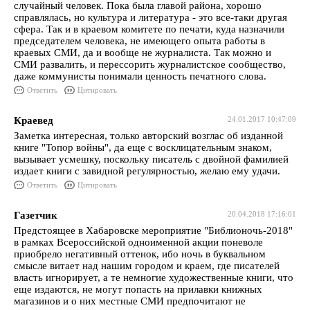
случайный человек. Пока была главой района, хорошо
справлялась, но культура и литература - это все-таки другая
сфера. Так и в краевом комитете по печати, куда назначили
председателем человека, не имеющего опыта работы в
краевых СМИ, да и вообще не журналиста. Так можно и
СМИ развалить, и перессорить журналистское сообщество,
даже коммунисты понимали ценность печатного слова.
Ответить
Цитировать
Краевед
24.01.2017 10:47:09
Заметка интересная, только авторский возглас об изданной
книге "Топор войны", да еще с восклицательным знаком,
вызывает усмешку, поскольку писатель с двойной фамилией
издает книги с завидной регулярностью, желаю ему удачи.
Ответить
Цитировать
Газетчик
20.04.2018 17:16:01
Предстоящее в Хабаровске мероприятие "Библионочь-2018"
в рамках Всероссийской одноименной акции поневоле
приобрело негативный оттенок, ибо ночь в буквальном
смысле витает над нашим городом и краем, где писателей
власть игнорирует, а те немногие художественные книги, что
еще издаются, не могут попасть на прилавки книжных
магазинов и о них местные СМИ предпочитают не