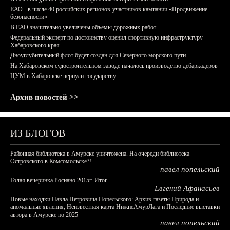
ЕАО - в числе 40 российских регионов-участников кампании «Продвижение
безопасности»
В ЕАО значительно увеличены объемы дорожных работ
Федеральный эксперт по достоинству оценил спортивную инфраструктуру
Хабаровского края
Дноуглубительный флот будет создан для Северного морского пути
На Хабаровском судостроительном заводе началось производство дебаркадеров
ЦУМ в Хабаровске вернули государству
Архив новостей >>
ИЗ БЛОГОВ
Районная библиотека в Амурске уничтожена. На очереди библиотека
Островского в Комсомольске?!
павел попельский
Голая вечеринка Роснано 2015г. Итог.
Евгений Афанасьев
Новые находки Павла Петровича Попельского: Архив газеты Природа и
аномальные явления, Неизвестная карта НижнеАмурЛага и Последние выставки
автора в Амурске по 2025
павел попельский