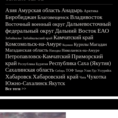
Азия
Амурская область
Анадырь
Арктика
Биробиджан
Владивосток
Благовещенск
Дальневосточный
Восточный военный округ
федеральный округ
Дальний Восток
ЕАО
Камчатский край
Забайкалье
Забайкальский край
Комсомольск-на-Амуре
Магадан
Курилы
Корякия
Магаданская область
Николаевск-на-Амуре
Находка
Приморский
Петропавловск-Камчатский
край
Республика Саха (Якутия)
Республика Бурятия
Сахалинская область
ТОФ
Тында
Улан-Удэ
Уссурийск
Сибирь
Хабаровск
Хабаровский край
Чукотка
Чита
Южно-Сахалинск
Якутск
Все теги >>