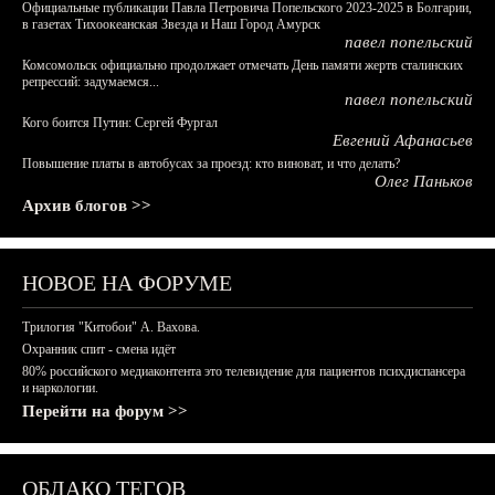
Официальные публикации Павла Петровича Попельского 2023-2025 в Болгарии,
в газетах Тихоокеанская Звезда и Наш Город Амурск
павел попельский
Комсомольск официально продолжает отмечать День памяти жертв сталинских
репрессий: задумаемся...
павел попельский
Кого боится Путин: Сергей Фургал
Евгений Афанасьев
Повышение платы в автобусах за проезд: кто виноват, и что делать?
Олег Паньков
Архив блогов >>
НОВОЕ НА ФОРУМЕ
Трилогия "Китобои" А. Вахова.
Охранник спит - смена идёт
80% российского медиаконтента это телевидение для пациентов психдиспансера
и наркологии.
Перейти на форум >>
ОБЛАКО ТЕГОВ