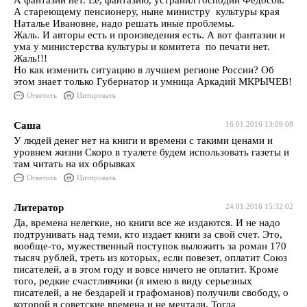
А фантазии нет. Её, фантазию, устранил господин Федосов.
А стареющему пенсионеру, ныне министру культуры края
Наталье Ивановне, надо решать иные проблемы.
Жаль. И авторы есть и произведения есть. А вот фантазии и
ума у министерства культуры и комитета по печати нет.
Жаль!!!
Но как изменить ситуацию в лучшем регионе России? Об
этом знает только Губернатор и умница Аркадий МКРЫЧЕВ!
Ответить
Цитировать
Саша
16.01.2016 13:09:08
У людей денег нет на книги и времени с такими ценами и
уровнем жизни Скоро в туалете будем использовать газеты и
там читать на их обрывках
Ответить
Цитировать
Литератор
24.01.2016 15:32:02
Да, времена нелегкие, но книги все же издаются. И не надо
подтрунивать над теми, кто издает книги за свой счет. Это,
вообще-то, мужественный поступок выложить за роман 170
тысяч рублей, треть из которых, если повезет, оплатит Союз
писателей, а в этом году и вовсе ничего не оплатит. Кроме
того, редкие счастливчики (я имею в виду серьезных
писателей, а не бездарей и графоманов) получили свободу, о
которой в советские времена и не мечтали. Тогда