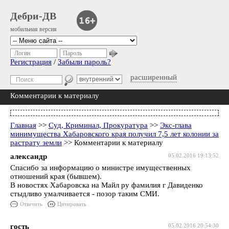
Дебри-ДВ
мобильная версия
Логин
Пароль
Регистрация
/
Забыли пароль?
расширенный
Комментарии к материалу
Главная
>>
Суд, Криминал, Прокуратура
>>
Экс-глава
минимущества Хабаровского края получил 7,5 лет колонии за
растрату земли
>> Комментарии к материалу
александр
05.02.2016 19:13:52
Спасибо за информацию о министре имущественных
отношений края (бывшем).
В новостях Хабаровска на Майл ру фамилия г Давиденко
стыдливо умалчивается - позор таким СМИ.
Ответить
Цитировать
гость
05.02.2016 20:54:30