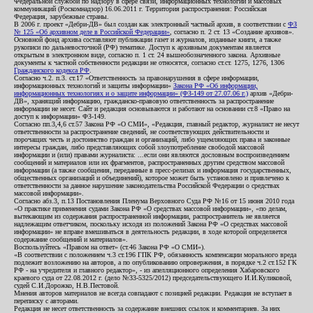
Федеральной службой по надзору в сфере связи, информационных технологий и массовых
коммуникаций (Роскомнадзор) 16.06.2011 г. Территория распространения: Российская
Федерация, зарубежные страны.
В 2006 г. проект «Дебри-ДВ» был создан как электронный частный архив, в соответствии с
ФЗ
№ 125 «Об архивном деле в Российской Федерации»
, согласно п. 2 ст. 13 «Создание архивов».
Основной фонд архива составляют публикации газет и журналов, изданные книги, а также
рукописи по дальневосточной (РФ) тематике. Доступ к архивным документам является
открытым в электронном виде, согласно п. 1 ст. 24 вышеобозначенного закона. Архивные
документы к частной собственности редакции не относятся, согласно ст.ст. 1275, 1276, 1306
Гражданского кодекса РФ
.
Согласно ч.2. п.3. ст.17 «Ответственность за правонарушения в сфере информации,
информационных технологий и защиты информации»
Закона РФ «Об информации,
информационных технологиях и о защите информации» (ФЗ-149 от 27.07.06 г.)
архив «Дебри-
ДВ», хранящий информацию, гражданско-правовую ответственность за распространение
информации не несет. Сайт и редакция основываются и работают на основании ст.8 «Право на
доступ к информации» ФЗ-149.
Согласно пп.3,4,6 ст.57 Закона РФ «О СМИ», «Редакция, главный редактор, журналист не несут
ответственности за распространение сведений, не соответствующих действительности и
порочащих честь и достоинство граждан и организаций, либо ущемляющих права и законные
интересы граждан, либо представляющих собой злоупотребление свободой массовой
информации и (или) правами журналиста: ...если они являются дословным воспроизведением
сообщений и материалов или их фрагментов, распространенных другим средством массовой
информации (а также сообщения, переданные в пресс-релизах и информация государственных,
общественных организаций и объединений), которое может быть установлено и привлечено к
ответственности за данное нарушение законодательства Российской Федерации о средствах
массовой информации».
Согласно абз.3, п.13 Постановления Пленума Верховного Суда РФ №16 от 15 июня 2010 года
«О практике применения судами Закона РФ «О средствах массовой информации», «по делам,
вытекающим из содержания распространенной информации, распространитель не является
надлежащим ответчиком, поскольку исходя из положений Закона РФ «О средствах массовой
информации» не вправе вмешиваться в деятельность редакции, в ходе которой определяется
содержание сообщений и материалов».
Воспользуйтесь «Правом на ответ» (ст.46 Закона РФ «О СМИ»).
«В соответствии с положением ч.3 ст.196 ГПК РФ, обязанность компенсации морального вреда
подлежит возложению на авторов, а по опубликованию опровержения, в порядке ч.2 ст.152 ГК
РФ - на учредителя и главного редактор», - из апелляционного определения Хабаровского
краевого суда от 22.08.2012 г. (дело №33-5325/2012) председательствующего И.И.Куликовой,
судей С.И.Дорожко, Н.В.Пестовой.
Мнения авторов материалов не всегда совпадают с позицией редакции. Редакция не вступает в
переписку с авторами.
Редакция не несет ответственность за содержание внешних ссылок и комментариев. За них