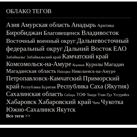
ОБЛАКО ТЕГОВ
Азия
Амурская область
Анадырь
Арктика
Биробиджан
Владивосток
Благовещенск
Дальневосточный
Восточный военный округ
федеральный округ
Дальний Восток
ЕАО
Камчатский край
Забайкалье
Забайкальский край
Комсомольск-на-Амуре
Магадан
Курилы
Корякия
Магаданская область
Николаевск-на-Амуре
Находка
Приморский
Петропавловск-Камчатский
край
Республика Саха (Якутия)
Республика Бурятия
Сахалинская область
ТОФ
Тында
Улан-Удэ
Уссурийск
Сибирь
Хабаровск
Хабаровский край
Чукотка
Чита
Южно-Сахалинск
Якутск
Все теги >>