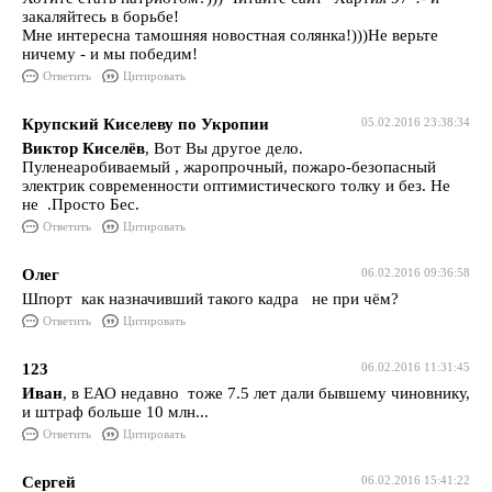
закаляйтесь в борьбе!
Мне интересна тамошняя новостная солянка!)))Не верьте
ничему - и мы победим!
Ответить
Цитировать
Крупский Киселеву по Укропии
05.02.2016 23:38:34
Виктор Киселёв
, Вот Вы другое дело.
Пуленеаробиваемый , жаропрочный, пожаро-безопасный
электрик современности оптимистического толку и без. Не
не .Просто Бес.
Ответить
Цитировать
Олег
06.02.2016 09:36:58
Шпорт как назначивший такого кадра не при чём?
Ответить
Цитировать
123
06.02.2016 11:31:45
Иван
, в ЕАО недавно тоже 7.5 лет дали бывшему чиновнику,
и штраф больше 10 млн...
Ответить
Цитировать
Сергей
06.02.2016 15:41:22