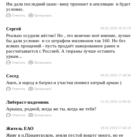
Им дали последний шанс- вину признает в апелляции и будет
условно.
Ответить
Цитировать
Сергей
06.02.2016 16:35:19
Реально осудили жёстко! Но , это конечно моё мнение, лучше
бы дали условно и со штрафом миллионов так 160. Но без
всяких прощений - пусть продаёт наворованное ранее и
рассчитывается с Россией. А тюрьмы лучше оставить
уркам...
Ответить
Цитировать
Сосед
09.02.2016 17:40:30
Акоп, и народ в багрил и участки поимел хитрый арман )
Ответить
Цитировать
Либераст-надомник
11.02.2016 12:09:42
Аркаша, родной, когда же ты, когда же тебя?
Ответить
Цитировать
Житель ЕАО
18.02.2016 17:44:18
Живу в п.Приамурском, земли пустой вокруг много, но ее