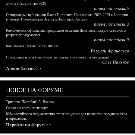
автора в Амурске по 2025
павел попельский
Официальные публикации Павла Петровича Попельского 2023-2025 в Болгарии,
в газетах Тихоокеанская Звезда и Наш Город Амурск
павел попельский
Комсомольск официально продолжает отмечать День памяти жертв сталинских
репрессий: задумаемся...
павел попельский
Кого боится Путин: Сергей Фургал
Евгений Афанасьев
Повышение платы в автобусах за проезд: кто виноват, и что делать?
Олег Паньков
Архив блогов >>
НОВОЕ НА ФОРУМЕ
Трилогия "Китобои" А. Вахова.
Охранник спит - смена идёт
80% российского медиаконтента это телевидение для пациентов психдиспансера
и наркологии.
Перейти на форум >>