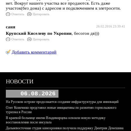
нет. Вокруг нашего участка все продаются. Есть даже
участок(без дома) с адресом и подключением к элетросети.
Ответить
Цитировать
саня
26.02.2016 23:39:41
Крупский Киселеву по Укропии
, бесогон дв)))
Ответить
Цитировать
Добавить комментарий
НОВОСТИ
06.08.2026
На Русском острове продолжается создание инфраструктуры для инноваций
Олег Кожемяко представил новые инициативы по развитию горнолыжного
туризма в России
В краевой больнице имени Владимирцева освоили новую методику
восстановления после инсульта
Дальневосточная студия кинохроники получила поддержку Дмитрия Демешина