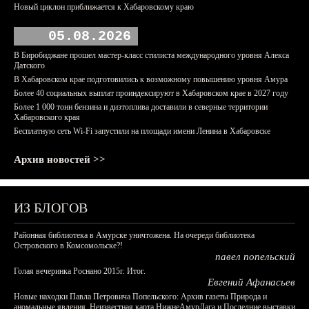
Новый циклон приближается к Хабаровскому краю
05.08.2026
В Биробиджане прошел мастер-класс стилиста международного уровня Алекса
Датского
В Хабаровском крае подготовились к возможному повышению уровня Амура
Более 40 социальных выплат проиндексируют в Хабаровском крае в 2027 году
Более 1 000 тонн бензина и дизтоплива доставили в северные территории
Хабаровского края
Бесплатную сеть Wi-Fi запустили на площади имени Ленина в Хабаровске
Архив новостей >>
ИЗ БЛОГОВ
Районная библиотека в Амурске уничтожена. На очереди библиотека
Островского в Комсомольске?!
павел попельский
Голая вечеринка Роснано 2015г. Итог.
Евгений Афанасьев
Новые находки Павла Петровича Попельского: Архив газеты Природа и
аномальные явления, Неизвестная карта НижнеАмурЛага и Последние выставки