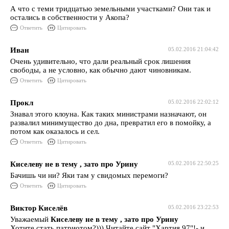
А что с теми тридцатью земельными участками? Они так и
остались в собственности у Акопа?
Ответить
Цитировать
Иван
05.02.2016 21:04:42
Очень удивительно, что дали реальный срок лишения
свободы, а не условно, как обычно дают чиновникам.
Ответить
Цитировать
Прокл
05.02.2016 22:02:12
Знавал этого клоуна. Как таких министрами назначают, он
развалил минимущество до дна, превратил его в помойку, а
потом как оказалось и сел.
Ответить
Цитировать
Киселеву не в тему , зато про Урину
05.02.2016 22:50:25
Бачишь чи ни? Яки там у свидомых перемоги?
Ответить
Цитировать
Виктор Киселёв
05.02.2016 23:22:53
Уважаемый
Киселеву не в тему , зато про Урину
Хотите стать патриотом?))) Читайте сайт "Хартия 97"!- и