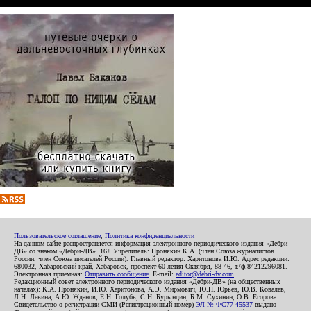
Пользовательское соглашение
,
Политика конфиденциальности
На данном сайте распространяется информация электронного периодического издания «Дебри-
ДВ» со знаком «Дебри-ДВ». 16+ Учредитель: Пронякин К.А. (член Союза журналистов
России, член Союза писателей России). Главный редактор: Харитонова И.Ю. Адрес редакции:
680032, Хабаровский край, Хабаровск, проспект 60-летия Октября, 88-46, т./ф.84212296081.
Электронная приемная:
Отправить сообщение
. E-mail:
editor@debri-dv.com
Редакционный совет электронного периодического издания «Дебри-ДВ» (на общественных
началах): К.А. Пронякин, И.Ю. Харитонова, А.Э. Мирмович, Ю.Н. Юрьев, Ю.В. Ковалев,
Л.Н. Левина, А.Ю. Жданов, Е.Н. Голубь, С.Н. Бурындин, Б.М. Сухинин, О.В. Егорова
Свидетельство о регистрации СМИ (Регистрационный номер)
ЭЛ № ФС77-45537
выдано