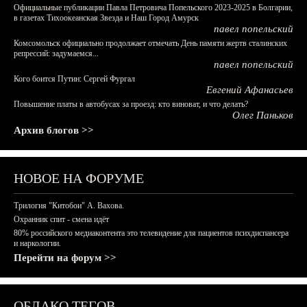
Официальные публикации Павла Петровича Попельского 2023-2025 в Болгарии,
в газетах Тихоокеанская Звезда и Наш Город Амурск
павел попельский
Комсомольск официально продолжает отмечать День памяти жертв сталинских
репрессий: задумаемся...
павел попельский
Кого боится Путин: Сергей Фургал
Евгений Афанасьев
Повышение платы в автобусах за проезд: кто виноват, и что делать?
Олег Паньков
Архив блогов >>
НОВОЕ НА ФОРУМЕ
Трилогия "Китобои" А. Вахова.
Охранник спит - смена идёт
80% российского медиаконтента это телевидение для пациентов психдиспансера
и наркологии.
Перейти на форум >>
ОБЛАКО ТЕГОВ