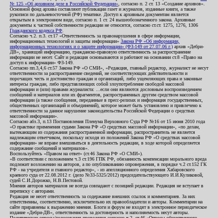
№ 125 «Об архивном деле в Российской Федерации»
, согласно п. 2 ст. 13 «Создание архивов».
Основной фонд архива составляют публикации газет и журналов, изданные книги, а также
рукописи по дальневосточной (РФ) тематике. Доступ к архивным документам является
открытым в электронном виде, согласно п. 1 ст. 24 вышеобозначенного закона. Архивные
документы к частной собственности редакции не относятся, согласно ст.ст. 1275, 1276, 1306
Гражданского кодекса РФ
.
Согласно ч.2. п.3. ст.17 «Ответственность за правонарушения в сфере информации,
информационных технологий и защиты информации»
Закона РФ «Об информации,
информационных технологиях и о защите информации» (ФЗ-149 от 27.07.06 г.)
архив «Дебри-
ДВ», хранящий информацию, гражданско-правовую ответственность за распространение
информации не несет. Сайт и редакция основываются и работают на основании ст.8 «Право на
доступ к информации» ФЗ-149.
Согласно пп.3,4,6 ст.57 Закона РФ «О СМИ», «Редакция, главный редактор, журналист не несут
ответственности за распространение сведений, не соответствующих действительности и
порочащих честь и достоинство граждан и организаций, либо ущемляющих права и законные
интересы граждан, либо представляющих собой злоупотребление свободой массовой
информации и (или) правами журналиста: ...если они являются дословным воспроизведением
сообщений и материалов или их фрагментов, распространенных другим средством массовой
информации (а также сообщения, переданные в пресс-релизах и информация государственных,
общественных организаций и объединений), которое может быть установлено и привлечено к
ответственности за данное нарушение законодательства Российской Федерации о средствах
массовой информации».
Согласно абз.3, п.13 Постановления Пленума Верховного Суда РФ №16 от 15 июня 2010 года
«О практике применения судами Закона РФ «О средствах массовой информации», «по делам,
вытекающим из содержания распространенной информации, распространитель не является
надлежащим ответчиком, поскольку исходя из положений Закона РФ «О средствах массовой
информации» не вправе вмешиваться в деятельность редакции, в ходе которой определяется
содержание сообщений и материалов».
Воспользуйтесь «Правом на ответ» (ст.46 Закона РФ «О СМИ»).
«В соответствии с положением ч.3 ст.196 ГПК РФ, обязанность компенсации морального вреда
подлежит возложению на авторов, а по опубликованию опровержения, в порядке ч.2 ст.152 ГК
РФ - на учредителя и главного редактор», - из апелляционного определения Хабаровского
краевого суда от 22.08.2012 г. (дело №33-5325/2012) председательствующего И.И.Куликовой,
судей С.И.Дорожко, Н.В.Пестовой.
Мнения авторов материалов не всегда совпадают с позицией редакции. Редакция не вступает в
переписку с авторами.
Редакция не несет ответственность за содержание внешних ссылок и комментариев. За них
ответственны, соответственно, исключительно их правообладатели и авторы. Комментарии на
сайте приравнены к выражению мнения. Блоги и форум не входят в электронное периодическое
издание «Дебри-ДВ», ответственность за достоверность и наполняемость несут авторы.
Политические опросы/голосования проводятся согласно ч.2. ст.46 «Опросы общественного