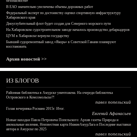
безопасности»
В ЕАО значительно увеличены объемы дорожных работ
Федеральный эксперт по достоинству оценил спортивную инфраструктуру
Хабаровского края
Дноуглубительный флот будет создан для Северного морского пути
На Хабаровском судостроительном заводе началось производство дебаркадеров
ЦУМ в Хабаровске вернули государству
Бывший судоремонтный завод «Якорь» в Советской Гавани планируют
восстановить
Архив новостей >>
ИЗ БЛОГОВ
Районная библиотека в Амурске уничтожена. На очереди библиотека
Островского в Комсомольске?!
павел попельский
Голая вечеринка Роснано 2015г. Итог.
Евгений Афанасьев
Новые находки Павла Петровича Попельского: Архив газеты Природа и
аномальные явления, Неизвестная карта НижнеАмурЛага и Последние выставки
автора в Амурске по 2025
павел попельский