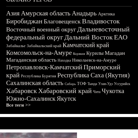
Азия
Амурская область
Анадырь
Арктика
Биробиджан
Владивосток
Благовещенск
Дальневосточный
Восточный военный округ
федеральный округ
Дальний Восток
ЕАО
Камчатский край
Забайкалье
Забайкальский край
Комсомольск-на-Амуре
Магадан
Курилы
Корякия
Магаданская область
Николаевск-на-Амуре
Находка
Приморский
Петропавловск-Камчатский
край
Республика Саха (Якутия)
Республика Бурятия
Сахалинская область
ТОФ
Тында
Улан-Удэ
Уссурийск
Сибирь
Хабаровск
Хабаровский край
Чукотка
Чита
Южно-Сахалинск
Якутск
Все теги >>