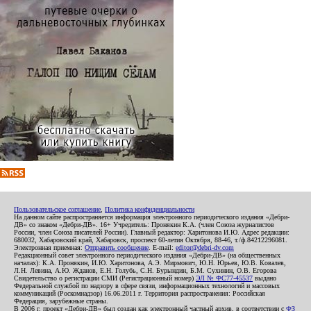
Пользовательское соглашение
,
Политика конфиденциальности
На данном сайте распространяется информация электронного периодического издания «Дебри-
ДВ» со знаком «Дебри-ДВ». 16+ Учредитель: Пронякин К.А. (член Союза журналистов
России, член Союза писателей России). Главный редактор: Харитонова И.Ю. Адрес редакции:
680032, Хабаровский край, Хабаровск, проспект 60-летия Октября, 88-46, т./ф.84212296081.
Электронная приемная:
Отправить сообщение
. E-mail:
editor@debri-dv.com
Редакционный совет электронного периодического издания «Дебри-ДВ» (на общественных
началах): К.А. Пронякин, И.Ю. Харитонова, А.Э. Мирмович, Ю.Н. Юрьев, Ю.В. Ковалев,
Л.Н. Левина, А.Ю. Жданов, Е.Н. Голубь, С.Н. Бурындин, Б.М. Сухинин, О.В. Егорова
Свидетельство о регистрации СМИ (Регистрационный номер)
ЭЛ № ФС77-45537
выдано
Федеральной службой по надзору в сфере связи, информационных технологий и массовых
коммуникаций (Роскомнадзор) 16.06.2011 г. Территория распространения: Российская
Федерация, зарубежные страны.
В 2006 г. проект «Дебри-ДВ» был создан как электронный частный архив, в соответствии с
ФЗ