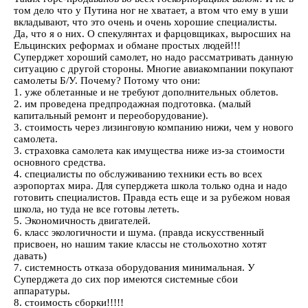
том дело что у Путина ног не хватает, а втом что ему в уши
вкладывают, что это очень и очень хорошие специалисты.
Да, что я о них. О спекулянтах и фарцовщиках, выросших на
Ельцинских реформах и обмане простых людей!!!
Суперджет хороший самолет, но надо рассматривать данную
ситуацию с другой стороны. Многие авиакомпании покупают
самолеты Б/У. Почему? Потому что они:
1. уже облетанные и не требуют дополнительных облетов.
2. им проведена предпродажная подготовка. (малый
капитальный ремонт и переоборудование).
3. стоимость через лизинговую компанию нижи, чем у нового
самолета.
3. страховка самолета как имущества ниже из-за стоимости
основного средства.
4. специалисты по обслуживанию техники есть во всех
аэропортах мира. Для суперджета школа только одна и надо
готовить специалистов. Правда есть еще и за рубежом новая
школа, но туда не все готовы лететь.
5. Экономичность двигателей.
6. класс экологичности и шума. (правда искусственный
присвоен, но нашим такие классы не стольохотно хотят
давать)
7. системность отказа оборудования минимальная. У
Суперджета до сих пор имеются системные сбои
аппаратуры.
8. стоимость сборки!!!!!