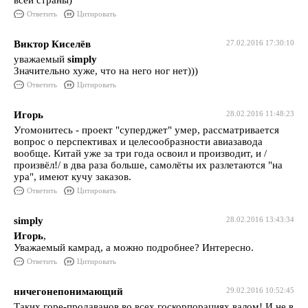
всей страны)
Ответить
Цитировать
Виктор Киселёв
27.02.2016 17:30:10
уважаемый
simply
Значительно хуже, что на него ног нет)))
Ответить
Цитировать
Игорь
28.02.2016 11:48:23
Угомонитесь - проект "суперджет" умер, рассматривается
вопрос о перспективах и целесообразности авиазавода
вообще. Китай уже за три года освоил и производит, и /
произвёл!/ в два раза больше, самолёты их разлетаются "на
ура", имеют кучу заказов.
Ответить
Цитировать
simply
28.02.2016 13:43:34
Игорь
,
Уважаемый камрад, а можно подробнее? Интересно.
Ответить
Цитировать
ничегонепонимающий
29.02.2016 10:52:45
Таких горе-продаванов во всех госкорпорациях валом! И не в