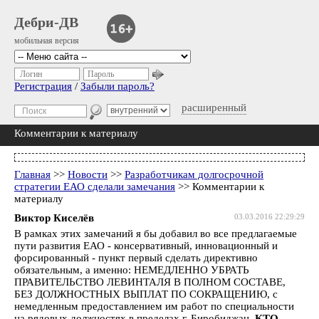
Дебри-ДВ
мобильная версия
Логин
Пароль
Регистрация
/
Забыли пароль?
расширенный
Комментарии к материалу
Главная
>>
Новости
>>
Разработчикам долгосрочной
стратегии ЕАО сделали замечания
>> Комментарии к
материалу
Виктор Киселёв
03.03.2016 22:29:29
В рамках этих замечаний я бы добавил во все предлагаемые
пути развития ЕАО - консервативный, инновационный и
форсированный - пункт первый сделать директивно
обязательным, а именно: НЕМЕДЛЕННО УБРАТЬ
ПРАВИТЕЛЬСТВО ЛЕВИНТАЛЯ В ПОЛНОМ СОСТАВЕ,
БЕЗ ДОЛЖНОСТНЫХ ВЫПЛАТ ПО СОКРАЩЕНИЮ, с
немедленным предоставлением им работ по специальности
на рядовых должностях в пределах г. Биробиджан.
КТО