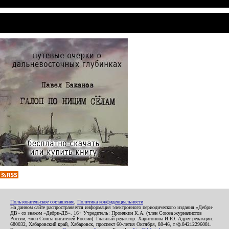
Пользовательское соглашение
,
Политика конфиденциальности
На данном сайте распространяется информация электронного периодического издания «Дебри-
ДВ» со знаком «Дебри-ДВ». 16+ Учредитель: Пронякин К.А. (член Союза журналистов
России, член Союза писателей России). Главный редактор: Харитонова И.Ю. Адрес редакции:
680032, Хабаровский край, Хабаровск, проспект 60-летия Октября, 88-46, т./ф.84212296081.