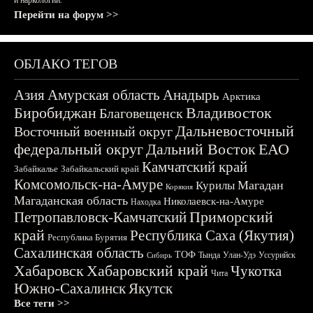
и наркологии.
Перейти на форум >>
ОБЛАКО ТЕГОВ
Азия
Амурская область
Анадырь
Арктика
Биробиджан
Владивосток
Благовещенск
Дальневосточный
Восточный военный округ
федеральный округ
Дальний Восток
ЕАО
Камчатский край
Забайкалье
Забайкальский край
Комсомольск-на-Амуре
Магадан
Курилы
Корякия
Магаданская область
Николаевск-на-Амуре
Находка
Приморский
Петропавловск-Камчатский
край
Республика Саха (Якутия)
Республика Бурятия
Сахалинская область
ТОФ
Тында
Улан-Удэ
Уссурийск
Сибирь
Хабаровск
Хабаровский край
Чукотка
Чита
Южно-Сахалинск
Якутск
Все теги >>