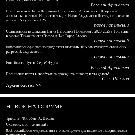
Голая вечеринка Роснано 2015г. Итог.
Евгений Афанасьев
Новые находки Павла Петровича Попельского: Архив газеты Природа и
аномальные явления, Неизвестная карта НижнеАмурЛага и Последние выставки
автора в Амурске по 2025
павел попельский
Официальные публикации Павла Петровича Попельского 2023-2025 в Болгарии,
в газетах Тихоокеанская Звезда и Наш Город Амурск
павел попельский
Комсомольск официально продолжает отмечать День памяти жертв сталинских
репрессий: задумаемся...
павел попельский
Кого боится Путин: Сергей Фургал
Евгений Афанасьев
Повышение платы в автобусах за проезд: кто виноват, и что делать?
Олег Паньков
Архив блогов >>
НОВОЕ НА ФОРУМЕ
Трилогия "Китобои" А. Вахова.
Охранник спит - смена идёт
80% российского медиаконтента это телевидение для пациентов психдиспансера