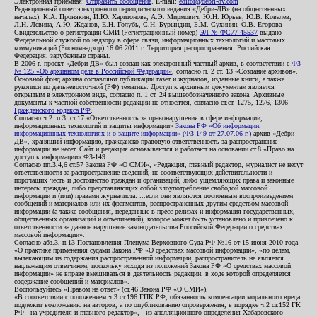
Электронная приемная:
Отправить сообщение
. E-mail:
editor@debri-dv.com
Редакционный совет электронного периодического издания «Дебри-ДВ» (на общественных
началах): К.А. Пронякин, И.Ю. Харитонова, А.Э. Мирмович, Ю.Н. Юрьев, Ю.В. Ковалев,
Л.Н. Левина, А.Ю. Жданов, Е.Н. Голубь, С.Н. Бурындин, Б.М. Сухинин, О.В. Егорова
Свидетельство о регистрации СМИ (Регистрационный номер)
ЭЛ № ФС77-45537
выдано
Федеральной службой по надзору в сфере связи, информационных технологий и массовых
коммуникаций (Роскомнадзор) 16.06.2011 г. Территория распространения: Российская
Федерация, зарубежные страны.
В 2006 г. проект «Дебри-ДВ» был создан как электронный частный архив, в соответствии с
ФЗ
№ 125 «Об архивном деле в Российской Федерации»
, согласно п. 2 ст. 13 «Создание архивов».
Основной фонд архива составляют публикации газет и журналов, изданные книги, а также
рукописи по дальневосточной (РФ) тематике. Доступ к архивным документам является
открытым в электронном виде, согласно п. 1 ст. 24 вышеобозначенного закона. Архивные
документы к частной собственности редакции не относятся, согласно ст.ст. 1275, 1276, 1306
Гражданского кодекса РФ
.
Согласно ч.2. п.3. ст.17 «Ответственность за правонарушения в сфере информации,
информационных технологий и защиты информации»
Закона РФ «Об информации,
информационных технологиях и о защите информации» (ФЗ-149 от 27.07.06 г.)
архив «Дебри-
ДВ», хранящий информацию, гражданско-правовую ответственность за распространение
информации не несет. Сайт и редакция основываются и работают на основании ст.8 «Право на
доступ к информации» ФЗ-149.
Согласно пп.3,4,6 ст.57 Закона РФ «О СМИ», «Редакция, главный редактор, журналист не несут
ответственности за распространение сведений, не соответствующих действительности и
порочащих честь и достоинство граждан и организаций, либо ущемляющих права и законные
интересы граждан, либо представляющих собой злоупотребление свободой массовой
информации и (или) правами журналиста: ...если они являются дословным воспроизведением
сообщений и материалов или их фрагментов, распространенных другим средством массовой
информации (а также сообщения, переданные в пресс-релизах и информация государственных,
общественных организаций и объединений), которое может быть установлено и привлечено к
ответственности за данное нарушение законодательства Российской Федерации о средствах
массовой информации».
Согласно абз.3, п.13 Постановления Пленума Верховного Суда РФ №16 от 15 июня 2010 года
«О практике применения судами Закона РФ «О средствах массовой информации», «по делам,
вытекающим из содержания распространенной информации, распространитель не является
надлежащим ответчиком, поскольку исходя из положений Закона РФ «О средствах массовой
информации» не вправе вмешиваться в деятельность редакции, в ходе которой определяется
содержание сообщений и материалов».
Воспользуйтесь «Правом на ответ» (ст.46 Закона РФ «О СМИ»).
«В соответствии с положением ч.3 ст.196 ГПК РФ, обязанность компенсации морального вреда
подлежит возложению на авторов, а по опубликованию опровержения, в порядке ч.2 ст.152 ГК
РФ - на учредителя и главного редактор», - из апелляционного определения Хабаровского