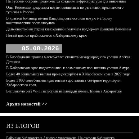
На Русском острове продолжается создание инфраструктуры для инноваций
Олег Кожемяко представил новые инициативы по развитию горнолыжного
туризма в России
В краевой больнице имени Владимирцева освоили новую методику
восстановления после инсульта
Дальневосточная студия кинохроники получила поддержку Дмитрия Демешина
Новый циклон приближается к Хабаровскому краю
05.08.2026
В Биробиджане прошел мастер-класс стилиста международного уровня Алекса
Датского
В Хабаровском крае подготовились к возможному повышению уровня Амура
Более 40 социальных выплат проиндексируют в Хабаровском крае в 2027 году
Более 1 000 тонн бензина и дизтоплива доставили в северные территории
Хабаровского края
Бесплатную сеть Wi-Fi запустили на площади имени Ленина в Хабаровске
Архив новостей >>
ИЗ БЛОГОВ
Районная библиотека в Амурске уничтожена. На очереди библиотека