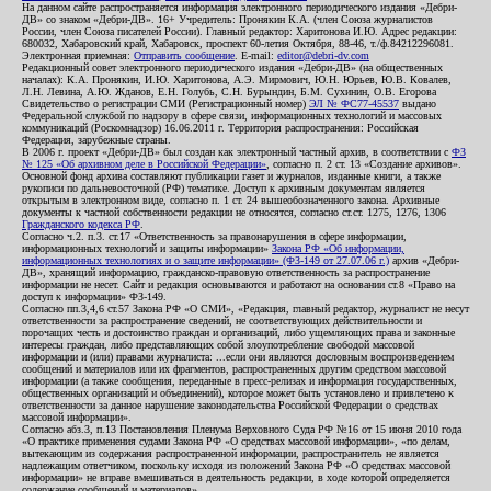
На данном сайте распространяется информация электронного периодического издания «Дебри-
ДВ» со знаком «Дебри-ДВ». 16+ Учредитель: Пронякин К.А. (член Союза журналистов
России, член Союза писателей России). Главный редактор: Харитонова И.Ю. Адрес редакции:
680032, Хабаровский край, Хабаровск, проспект 60-летия Октября, 88-46, т./ф.84212296081.
Электронная приемная:
Отправить сообщение
. E-mail:
editor@debri-dv.com
Редакционный совет электронного периодического издания «Дебри-ДВ» (на общественных
началах): К.А. Пронякин, И.Ю. Харитонова, А.Э. Мирмович, Ю.Н. Юрьев, Ю.В. Ковалев,
Л.Н. Левина, А.Ю. Жданов, Е.Н. Голубь, С.Н. Бурындин, Б.М. Сухинин, О.В. Егорова
Свидетельство о регистрации СМИ (Регистрационный номер)
ЭЛ № ФС77-45537
выдано
Федеральной службой по надзору в сфере связи, информационных технологий и массовых
коммуникаций (Роскомнадзор) 16.06.2011 г. Территория распространения: Российская
Федерация, зарубежные страны.
В 2006 г. проект «Дебри-ДВ» был создан как электронный частный архив, в соответствии с
ФЗ
№ 125 «Об архивном деле в Российской Федерации»
, согласно п. 2 ст. 13 «Создание архивов».
Основной фонд архива составляют публикации газет и журналов, изданные книги, а также
рукописи по дальневосточной (РФ) тематике. Доступ к архивным документам является
открытым в электронном виде, согласно п. 1 ст. 24 вышеобозначенного закона. Архивные
документы к частной собственности редакции не относятся, согласно ст.ст. 1275, 1276, 1306
Гражданского кодекса РФ
.
Согласно ч.2. п.3. ст.17 «Ответственность за правонарушения в сфере информации,
информационных технологий и защиты информации»
Закона РФ «Об информации,
информационных технологиях и о защите информации» (ФЗ-149 от 27.07.06 г.)
архив «Дебри-
ДВ», хранящий информацию, гражданско-правовую ответственность за распространение
информации не несет. Сайт и редакция основываются и работают на основании ст.8 «Право на
доступ к информации» ФЗ-149.
Согласно пп.3,4,6 ст.57 Закона РФ «О СМИ», «Редакция, главный редактор, журналист не несут
ответственности за распространение сведений, не соответствующих действительности и
порочащих честь и достоинство граждан и организаций, либо ущемляющих права и законные
интересы граждан, либо представляющих собой злоупотребление свободой массовой
информации и (или) правами журналиста: ...если они являются дословным воспроизведением
сообщений и материалов или их фрагментов, распространенных другим средством массовой
информации (а также сообщения, переданные в пресс-релизах и информация государственных,
общественных организаций и объединений), которое может быть установлено и привлечено к
ответственности за данное нарушение законодательства Российской Федерации о средствах
массовой информации».
Согласно абз.3, п.13 Постановления Пленума Верховного Суда РФ №16 от 15 июня 2010 года
«О практике применения судами Закона РФ «О средствах массовой информации», «по делам,
вытекающим из содержания распространенной информации, распространитель не является
надлежащим ответчиком, поскольку исходя из положений Закона РФ «О средствах массовой
информации» не вправе вмешиваться в деятельность редакции, в ходе которой определяется
содержание сообщений и материалов».