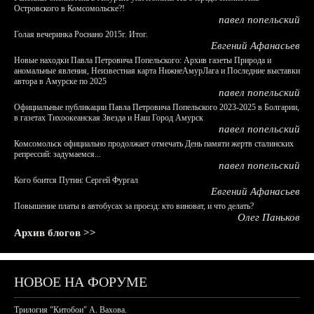
Островского в Комсомольске?!
павел попельский
Голая вечеринка Роснано 2015г. Итог.
Евгений Афанасьев
Новые находки Павла Петровича Попельского: Архив газеты Природа и
аномальные явления, Неизвестная карта НижнеАмурЛага и Последние выставки
автора в Амурске по 2025
павел попельский
Официальные публикации Павла Петровича Попельского 2023-2025 в Болгарии,
в газетах Тихоокеанская Звезда и Наш Город Амурск
павел попельский
Комсомольск официально продолжает отмечать День памяти жертв сталинских
репрессий: задумаемся...
павел попельский
Кого боится Путин: Сергей Фургал
Евгений Афанасьев
Повышение платы в автобусах за проезд: кто виноват, и что делать?
Олег Паньков
Архив блогов >>
НОВОЕ НА ФОРУМЕ
Трилогия "Китобои" А. Вахова.