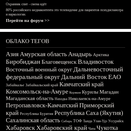
Охранник спит - смена идёт
80% российского медиаконтента это телевидение для пациентов психдиспансера
и наркологии.
Перейти на форум >>
ОБЛАКО ТЕГОВ
Азия
Амурская область
Анадырь
Арктика
Биробиджан
Владивосток
Благовещенск
Дальневосточный
Восточный военный округ
федеральный округ
Дальний Восток
ЕАО
Камчатский край
Забайкалье
Забайкальский край
Комсомольск-на-Амуре
Магадан
Курилы
Корякия
Магаданская область
Николаевск-на-Амуре
Находка
Приморский
Петропавловск-Камчатский
край
Республика Саха (Якутия)
Республика Бурятия
Сахалинская область
ТОФ
Тында
Улан-Удэ
Уссурийск
Сибирь
Хабаровск
Хабаровский край
Чукотка
Чита