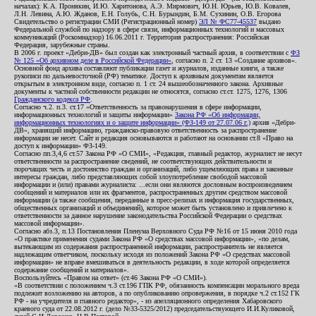
началах): К.А. Пронякин, И.Ю. Харитонова, А.Э. Мирмович, Ю.Н. Юрьев, Ю.В. Ковалев,
Л.Н. Левина, А.Ю. Жданов, Е.Н. Голубь, С.Н. Бурындин, Б.М. Сухинин, О.В. Егорова
Свидетельство о регистрации СМИ (Регистрационный номер)
ЭЛ № ФС77-45537
выдано
Федеральной службой по надзору в сфере связи, информационных технологий и массовых
коммуникаций (Роскомнадзор) 16.06.2011 г. Территория распространения: Российская
Федерация, зарубежные страны.
В 2006 г. проект «Дебри-ДВ» был создан как электронный частный архив, в соответствии с
ФЗ
№ 125 «Об архивном деле в Российской Федерации»
, согласно п. 2 ст. 13 «Создание архивов».
Основной фонд архива составляют публикации газет и журналов, изданные книги, а также
рукописи по дальневосточной (РФ) тематике. Доступ к архивным документам является
открытым в электронном виде, согласно п. 1 ст. 24 вышеобозначенного закона. Архивные
документы к частной собственности редакции не относятся, согласно ст.ст. 1275, 1276, 1306
Гражданского кодекса РФ
.
Согласно ч.2. п.3. ст.17 «Ответственность за правонарушения в сфере информации,
информационных технологий и защиты информации»
Закона РФ «Об информации,
информационных технологиях и о защите информации» (ФЗ-149 от 27.07.06 г.)
архив «Дебри-
ДВ», хранящий информацию, гражданско-правовую ответственность за распространение
информации не несет. Сайт и редакция основываются и работают на основании ст.8 «Право на
доступ к информации» ФЗ-149.
Согласно пп.3,4,6 ст.57 Закона РФ «О СМИ», «Редакция, главный редактор, журналист не несут
ответственности за распространение сведений, не соответствующих действительности и
порочащих честь и достоинство граждан и организаций, либо ущемляющих права и законные
интересы граждан, либо представляющих собой злоупотребление свободой массовой
информации и (или) правами журналиста: ...если они являются дословным воспроизведением
сообщений и материалов или их фрагментов, распространенных другим средством массовой
информации (а также сообщения, переданные в пресс-релизах и информация государственных,
общественных организаций и объединений), которое может быть установлено и привлечено к
ответственности за данное нарушение законодательства Российской Федерации о средствах
массовой информации».
Согласно абз.3, п.13 Постановления Пленума Верховного Суда РФ №16 от 15 июня 2010 года
«О практике применения судами Закона РФ «О средствах массовой информации», «по делам,
вытекающим из содержания распространенной информации, распространитель не является
надлежащим ответчиком, поскольку исходя из положений Закона РФ «О средствах массовой
информации» не вправе вмешиваться в деятельность редакции, в ходе которой определяется
содержание сообщений и материалов».
Воспользуйтесь «Правом на ответ» (ст.46 Закона РФ «О СМИ»).
«В соответствии с положением ч.3 ст.196 ГПК РФ, обязанность компенсации морального вреда
подлежит возложению на авторов, а по опубликованию опровержения, в порядке ч.2 ст.152 ГК
РФ - на учредителя и главного редактор», - из апелляционного определения Хабаровского
краевого суда от 22.08.2012 г. (дело №33-5325/2012) председательствующего И.И.Куликовой,