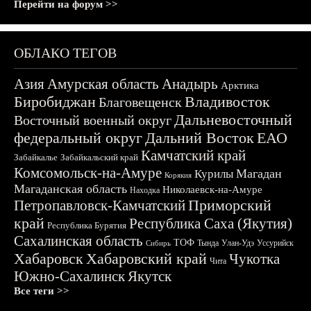
Перейти на форум >>
ОБЛАКО ТЕГОВ
Азия
Амурская область
Анадырь
Арктика
Биробиджан
Владивосток
Благовещенск
Дальневосточный
Восточный военный округ
федеральный округ
Дальний Восток
ЕАО
Камчатский край
Забайкалье
Забайкальский край
Комсомольск-на-Амуре
Магадан
Курилы
Корякия
Магаданская область
Николаевск-на-Амуре
Находка
Приморский
Петропавловск-Камчатский
край
Республика Саха (Якутия)
Республика Бурятия
Сахалинская область
ТОФ
Тында
Улан-Удэ
Уссурийск
Сибирь
Хабаровск
Хабаровский край
Чукотка
Чита
Южно-Сахалинск
Якутск
Все теги >>