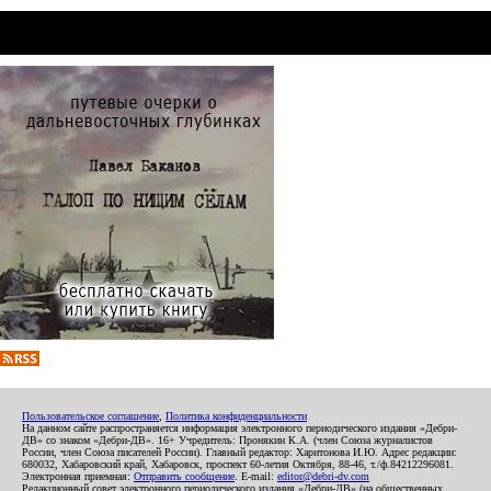
Пользовательское соглашение
,
Политика конфиденциальности
На данном сайте распространяется информация электронного периодического издания «Дебри-
ДВ» со знаком «Дебри-ДВ». 16+ Учредитель: Пронякин К.А. (член Союза журналистов
России, член Союза писателей России). Главный редактор: Харитонова И.Ю. Адрес редакции:
680032, Хабаровский край, Хабаровск, проспект 60-летия Октября, 88-46, т./ф.84212296081.
Электронная приемная:
Отправить сообщение
. E-mail:
editor@debri-dv.com
Редакционный совет электронного периодического издания «Дебри-ДВ» (на общественных