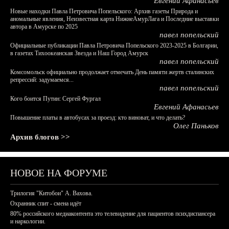
Евгений Афанасьев
Новые находки Павла Петровича Попельского: Архив газеты Природа и
аномальные явления, Неизвестная карта НижнеАмурЛага и Последние выставки
автора в Амурске по 2025
павел попельский
Официальные публикации Павла Петровича Попельского 2023-2025 в Болгарии,
в газетах Тихоокеанская Звезда и Наш Город Амурск
павел попельский
Комсомольск официально продолжает отмечать День памяти жертв сталинских
репрессий: задумаемся...
павел попельский
Кого боится Путин: Сергей Фургал
Евгений Афанасьев
Повышение платы в автобусах за проезд: кто виноват, и что делать?
Олег Паньков
Архив блогов >>
НОВОЕ НА ФОРУМЕ
Трилогия "Китобои" А. Вахова.
Охранник спит - смена идёт
80% российского медиаконтента это телевидение для пациентов психдиспансера
и наркологии.