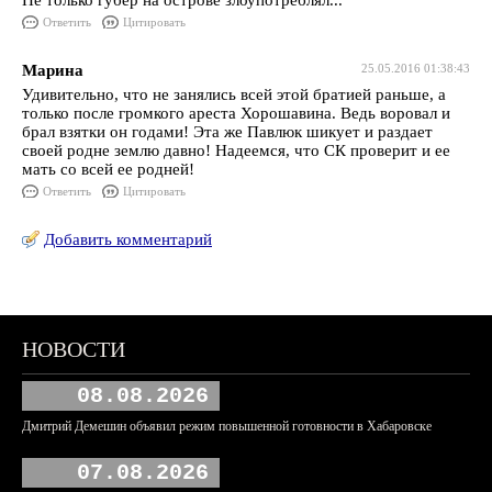
Не только губер на острове злоупотреблял...
Ответить
Цитировать
Марина
25.05.2016 01:38:43
Удивительно, что не занялись всей этой братией раньше, а
только после громкого ареста Хорошавина. Ведь воровал и
брал взятки он годами! Эта же Павлюк шикует и раздает
своей родне землю давно! Надеемся, что СК проверит и ее
мать со всей ее родней!
Ответить
Цитировать
Добавить комментарий
НОВОСТИ
08.08.2026
Дмитрий Демешин объявил режим повышенной готовности в Хабаровске
07.08.2026