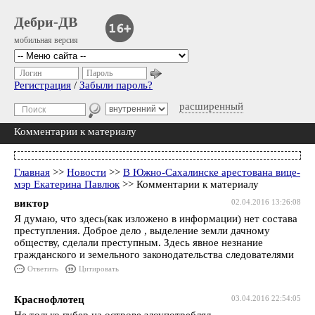
Дебри-ДВ
мобильная версия
Логин
Пароль
Регистрация
/
Забыли пароль?
расширенный
Комментарии к материалу
Главная
>>
Новости
>>
В Южно-Сахалинске арестована вице-
мэр Екатерина Павлюк
>> Комментарии к материалу
виктор
02.04.2016 13:26:08
Я думаю, что здесь(как изложено в информации) нет состава
преступления. Доброе дело , выделение земли дачному
обществу, сделали преступным. Здесь явное незнание
гражданского и земельного законодательства следователями
Ответить
Цитировать
Краснофлотец
03.04.2016 22:54:05