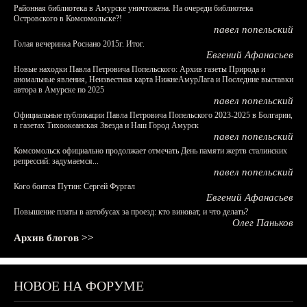
Районная библиотека в Амурске уничтожена. На очереди библиотека
Островского в Комсомольске?!
павел попельский
Голая вечеринка Роснано 2015г. Итог.
Евгений Афанасьев
Новые находки Павла Петровича Попельского: Архив газеты Природа и
аномальные явления, Неизвестная карта НижнеАмурЛага и Последние выставки
автора в Амурске по 2025
павел попельский
Официальные публикации Павла Петровича Попельского 2023-2025 в Болгарии,
в газетах Тихоокеанская Звезда и Наш Город Амурск
павел попельский
Комсомольск официально продолжает отмечать День памяти жертв сталинских
репрессий: задумаемся...
павел попельский
Кого боится Путин: Сергей Фургал
Евгений Афанасьев
Повышение платы в автобусах за проезд: кто виноват, и что делать?
Олег Паньков
Архив блогов >>
НОВОЕ НА ФОРУМЕ