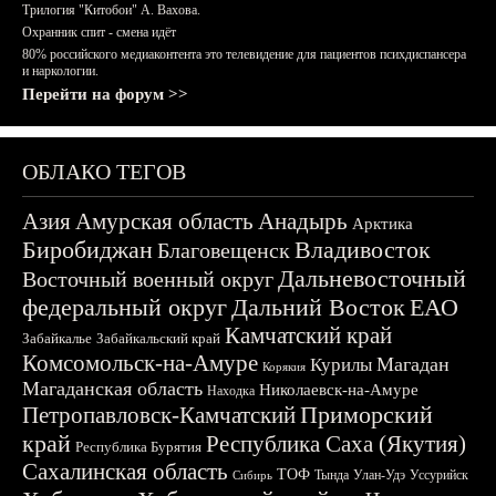
Трилогия "Китобои" А. Вахова.
Охранник спит - смена идёт
80% российского медиаконтента это телевидение для пациентов психдиспансера
и наркологии.
Перейти на форум >>
ОБЛАКО ТЕГОВ
Азия
Амурская область
Анадырь
Арктика
Биробиджан
Владивосток
Благовещенск
Дальневосточный
Восточный военный округ
федеральный округ
Дальний Восток
ЕАО
Камчатский край
Забайкалье
Забайкальский край
Комсомольск-на-Амуре
Магадан
Курилы
Корякия
Магаданская область
Николаевск-на-Амуре
Находка
Приморский
Петропавловск-Камчатский
край
Республика Саха (Якутия)
Республика Бурятия
Сахалинская область
ТОФ
Тында
Улан-Удэ
Уссурийск
Сибирь