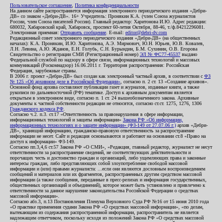
Пользовательское соглашение
,
Политика конфиденциальности
На данном сайте распространяется информация электронного периодического издания «Дебри-
ДВ» со знаком «Дебри-ДВ». 16+ Учредитель: Пронякин К.А. (член Союза журналистов
России, член Союза писателей России). Главный редактор: Харитонова И.Ю. Адрес редакции:
680032, Хабаровский край, Хабаровск, проспект 60-летия Октября, 88-46, т./ф.84212296081.
Электронная приемная:
Отправить сообщение
. E-mail:
editor@debri-dv.com
Редакционный совет электронного периодического издания «Дебри-ДВ» (на общественных
началах): К.А. Пронякин, И.Ю. Харитонова, А.Э. Мирмович, Ю.Н. Юрьев, Ю.В. Ковалев,
Л.Н. Левина, А.Ю. Жданов, Е.Н. Голубь, С.Н. Бурындин, Б.М. Сухинин, О.В. Егорова
Свидетельство о регистрации СМИ (Регистрационный номер)
ЭЛ № ФС77-45537
выдано
Федеральной службой по надзору в сфере связи, информационных технологий и массовых
коммуникаций (Роскомнадзор) 16.06.2011 г. Территория распространения: Российская
Федерация, зарубежные страны.
В 2006 г. проект «Дебри-ДВ» был создан как электронный частный архив, в соответствии с
ФЗ
№ 125 «Об архивном деле в Российской Федерации»
, согласно п. 2 ст. 13 «Создание архивов».
Основной фонд архива составляют публикации газет и журналов, изданные книги, а также
рукописи по дальневосточной (РФ) тематике. Доступ к архивным документам является
открытым в электронном виде, согласно п. 1 ст. 24 вышеобозначенного закона. Архивные
документы к частной собственности редакции не относятся, согласно ст.ст. 1275, 1276, 1306
Гражданского кодекса РФ
.
Согласно ч.2. п.3. ст.17 «Ответственность за правонарушения в сфере информации,
информационных технологий и защиты информации»
Закона РФ «Об информации,
информационных технологиях и о защите информации» (ФЗ-149 от 27.07.06 г.)
архив «Дебри-
ДВ», хранящий информацию, гражданско-правовую ответственность за распространение
информации не несет. Сайт и редакция основываются и работают на основании ст.8 «Право на
доступ к информации» ФЗ-149.
Согласно пп.3,4,6 ст.57 Закона РФ «О СМИ», «Редакция, главный редактор, журналист не несут
ответственности за распространение сведений, не соответствующих действительности и
порочащих честь и достоинство граждан и организаций, либо ущемляющих права и законные
интересы граждан, либо представляющих собой злоупотребление свободой массовой
информации и (или) правами журналиста: ...если они являются дословным воспроизведением
сообщений и материалов или их фрагментов, распространенных другим средством массовой
информации (а также сообщения, переданные в пресс-релизах и информация государственных,
общественных организаций и объединений), которое может быть установлено и привлечено к
ответственности за данное нарушение законодательства Российской Федерации о средствах
массовой информации».
Согласно абз.3, п.13 Постановления Пленума Верховного Суда РФ №16 от 15 июня 2010 года
«О практике применения судами Закона РФ «О средствах массовой информации», «по делам,
вытекающим из содержания распространенной информации, распространитель не является
надлежащим ответчиком, поскольку исходя из положений Закона РФ «О средствах массовой