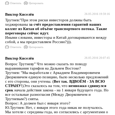
Ответить
Цитировать
Виктор Киселёв
26.05.2016 19:59:16
Трутнев:"При этом риски инвесторов должны быть
хеджированы
за счёт предоставления гарантий наших
коллег из Китая об объёме транспортного потока. Такие
переговоры сейчас идут.
Иными словами, инвесторы и Китай договариваются между
собой, а мы предоставляем Россию?))).
Ответить
Цитировать
Виктор Киселёв
26.05.2016 20:07:45
Вопрос Трутневу" Что можно сказать по поводу
выравнивания тарифов на Дальнем Востоке?
Трутнев: "Мы выработали с Аркадием Владимировичем
Дворковичем единую позицию, было несколько предложений
с его стороны, они учтены. (
Вот так. ВДВОЁМ - ЗА ВСЮ
СТРАНУ!
)Это сказалось на том, что
немножко сдвинулся
срок
начала действия закона - на 1 января будущего года. Но
все остальные разногласия (Между Дворковичем и
Трутневым?) сняты.
Вопрос: А должен был с января этого?
Ю.Трутнев: Нет, с января этого года никак не получалось.
Мы хотели с середины года, но согласились с аргументами о