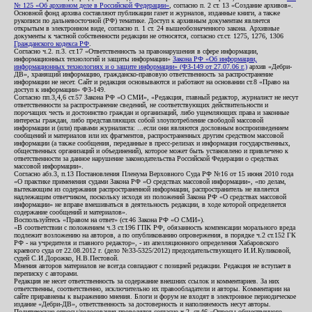
№ 125 «Об архивном деле в Российской Федерации»
, согласно п. 2 ст. 13 «Создание архивов».
Основной фонд архива составляют публикации газет и журналов, изданные книги, а также
рукописи по дальневосточной (РФ) тематике. Доступ к архивным документам является
открытым в электронном виде, согласно п. 1 ст. 24 вышеобозначенного закона. Архивные
документы к частной собственности редакции не относятся, согласно ст.ст. 1275, 1276, 1306
Гражданского кодекса РФ
.
Согласно ч.2. п.3. ст.17 «Ответственность за правонарушения в сфере информации,
информационных технологий и защиты информации»
Закона РФ «Об информации,
информационных технологиях и о защите информации» (ФЗ-149 от 27.07.06 г.)
архив «Дебри-
ДВ», хранящий информацию, гражданско-правовую ответственность за распространение
информации не несет. Сайт и редакция основываются и работают на основании ст.8 «Право на
доступ к информации» ФЗ-149.
Согласно пп.3,4,6 ст.57 Закона РФ «О СМИ», «Редакция, главный редактор, журналист не несут
ответственности за распространение сведений, не соответствующих действительности и
порочащих честь и достоинство граждан и организаций, либо ущемляющих права и законные
интересы граждан, либо представляющих собой злоупотребление свободой массовой
информации и (или) правами журналиста: ...если они являются дословным воспроизведением
сообщений и материалов или их фрагментов, распространенных другим средством массовой
информации (а также сообщения, переданные в пресс-релизах и информация государственных,
общественных организаций и объединений), которое может быть установлено и привлечено к
ответственности за данное нарушение законодательства Российской Федерации о средствах
массовой информации».
Согласно абз.3, п.13 Постановления Пленума Верховного Суда РФ №16 от 15 июня 2010 года
«О практике применения судами Закона РФ «О средствах массовой информации», «по делам,
вытекающим из содержания распространенной информации, распространитель не является
надлежащим ответчиком, поскольку исходя из положений Закона РФ «О средствах массовой
информации» не вправе вмешиваться в деятельность редакции, в ходе которой определяется
содержание сообщений и материалов».
Воспользуйтесь «Правом на ответ» (ст.46 Закона РФ «О СМИ»).
«В соответствии с положением ч.3 ст.196 ГПК РФ, обязанность компенсации морального вреда
подлежит возложению на авторов, а по опубликованию опровержения, в порядке ч.2 ст.152 ГК
РФ - на учредителя и главного редактор», - из апелляционного определения Хабаровского
краевого суда от 22.08.2012 г. (дело №33-5325/2012) председательствующего И.И.Куликовой,
судей С.И.Дорожко, Н.В.Пестовой.
Мнения авторов материалов не всегда совпадают с позицией редакции. Редакция не вступает в
переписку с авторами.
Редакция не несет ответственность за содержание внешних ссылок и комментариев. За них
ответственны, соответственно, исключительно их правообладатели и авторы. Комментарии на
сайте приравнены к выражению мнения. Блоги и форум не входят в электронное периодическое
издание «Дебри-ДВ», ответственность за достоверность и наполняемость несут авторы.
Политические опросы/голосования проводятся согласно ч.2. ст.46 «Опросы общественного