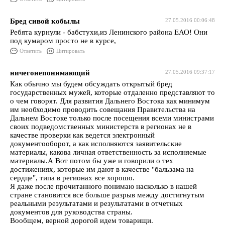
Бред сивой кобылы
27.05.2016 00:06:48
Ребята курнули - бабстухи,из Ленинского района ЕАО! Они
под кумаром просто не в курсе,
Ответить
Цитировать
ничегонепонимающий
27.05.2016 09:37:17
Как обычно мы будем обсуждать открытый бред
государственных мужей, которые отдаленно представляют то
о чем говорят. Для развития Дальнего Востока как минимум
им необходимо проводить совещания Правительства на
Дальнем Востоке только после посещения всеми министрами
своих подведомственных министерств в регионах не в
качестве проверки как ведется электронный
документооборот, а как исполняются заявительские
материалы, какова личная ответственность за исполняемые
материалы.А Вот потом бы уже и говорили о тех
достижениях, которые им дают в качестве "бальзама на
сердце", типа в регионах все хорошо.
Я даже после прочитанного понимаю насколько в нашей
стране становится все больше разрыв между достигнутым
реальными результатами и результатами в отчетных
документов для руководства страны.
Вообщем, верной дорогой идем товарищи.