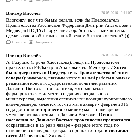
Виктор Киселёв
26.05.2016 19:41:07
Вдогонку: вот что бы мы делали. если бы Председатель
Правительства Российской Федерации Дмитрий Анатольевич
Медведев
НЕ ДАЛ
поручение доработать эти механизмы,
сделать так, чтобы таможенный режим был конкурентен?!)))
Ответить
Цитировать
Виктор Киселёв
26.05.2016 19:52:23
А. Галушко (в роли Хлестакова), глядя на Председателя
праительства РФДмитрия Анатольевича Медведева:"
Хотел
бы подчеркнуть
(
и Председатель Правительства об этом
говорил
): наверное, главным итогом нашей работы в рамках
реализации новой государственной политики развития
Дальнего Востока, той политики, которая начала
формироваться с момента создания специального
министерства, выделения специальной позиции курирующего
вице-премьера, является то, что мы в январе - феврале 2016
года достигли
исторического
минимума с точки зрения
уменьшения населения на Дальнем Востоке.
Отток
населения на Дальнем Востоке практически прекратился,
сократившись в 15 раз в январе - феврале этого года по
отношению к январю - февралю прошлого года,
и составил
всего 221 человек.
" Хахаха!