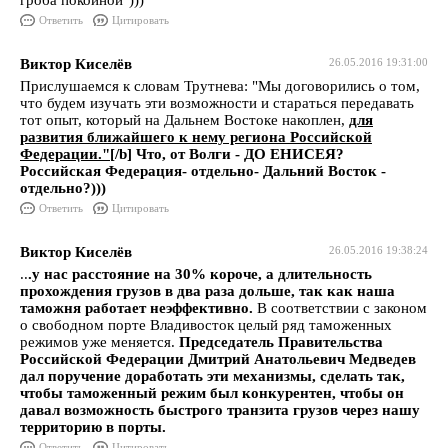
гроба покойной")))
Ответить
Цитировать
Виктор Киселёв
26.05.2016 19:31:00
Прислушаемся к словам Трутнева: "Мы договорились о том,
что будем изучать эти возможности и стараться передавать
тот опыт, который на Дальнем Востоке накоплен,
для
развития ближайшего к нему региона Российской
Федерации."[
/b] Что, от Волги - ДО ЕНИСЕЯ?
Российская Федерация- отдельно- Дальний Восток -
отдельно?)))
Ответить
Цитировать
Виктор Киселёв
26.05.2016 19:38:24
..
.у нас расстояние на 30% короче, а длительность
прохождения грузов в два раза дольше, так как наша
таможня работает неэффективно.
В соответствии с законом
о свободном порте Владивосток целый ряд таможенных
режимов уже меняется.
Председатель Правительства
Российской Федерации Дмитрий Анатольевич Медведев
дал поручение доработать эти механизмы, сделать так,
чтобы таможенный режим был конкурентен, чтобы он
давал возможность быстрого транзита грузов через нашу
территорию в порты.
Ответить
Цитировать