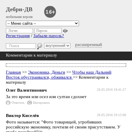
Дебри-ДВ
мобильная версия
Логин
Пароль
Регистрация
/
Забыли пароль?
расширенный
Комментарии к материалу
Главная
>>
Экономика, Деньги
>>
Чтобы наш Дальний
Восток обустраивался, обживался
>> Комментарии к
материалу
Олег Валентинович
26.05.2016 18:41:27
За это время или осел или султан сдохнет
Ответить
Цитировать
Виктор Киселёв
26.05.2016 19:15:08
Фото называется: "Фото товарищей, угробивших
российскую экономику, почтили её своим присутствием. У