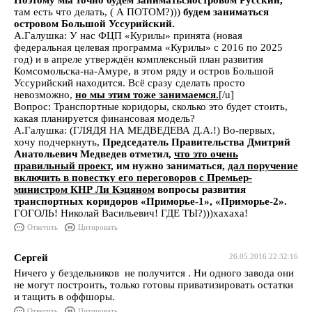
Поэтому мы точно будем заниматьсяостровом Русский,
там есть что делать, ( А ПОТОМ?)))
будем заниматься
островом Большой Уссурийский.
А.Галушка: У нас ФЦП «Курилы» принята (новая
федеральная целевая программа «Курилы» с 2016 по 2025
год) и в апреле утверждён комплексный план развития
Комсомольска-на-Амуре, в этом ряду и остров Большой
Уссурийский находится. Всё сразу сделать просто
невозможно,
но мы этим
тоже
занимаемся.
[/u]
Вопрос: Транспортные коридоры, сколько это будет стоить,
какая планируется финансовая модель?
А.Галушка: (ГЛЯДЯ НА МЕДВЕДЕВА Д.А.!) Во-первых,
хочу подчеркнуть,
Председатель Правительства Дмитрий
Анатольевич Медведев отметил,
что это очень
правильный проект,
им нужно заниматься,
дал поручение
включить в повестку его переговоров с Премьер-
министром КНР Ли Кэцяном
вопросы развития
транспортных коридоров «Приморье-1», «Приморье-2».
ГОГОЛЬ! Николай Васильевич! ГДЕ ТЫ?)))хахаха!
Ответить
Цитировать
Сергей
26.05.2016 22:32:16
Ничего у бездельников не получится . Ни одного завода они
не могут построить, только готовы приватизировать остатки
и тащить в оффшоры.
Ответить
Цитировать