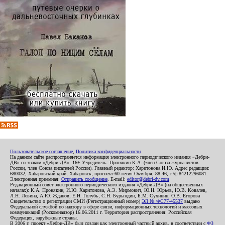
Пользовательское соглашение
,
Политика конфиденциальности
На данном сайте распространяется информация электронного периодического издания «Дебри-
ДВ» со знаком «Дебри-ДВ». 16+ Учредитель: Пронякин К.А. (член Союза журналистов
России, член Союза писателей России). Главный редактор: Харитонова И.Ю. Адрес редакции:
680032, Хабаровский край, Хабаровск, проспект 60-летия Октября, 88-46, т./ф.84212296081.
Электронная приемная:
Отправить сообщение
. E-mail:
editor@debri-dv.com
Редакционный совет электронного периодического издания «Дебри-ДВ» (на общественных
началах): К.А. Пронякин, И.Ю. Харитонова, А.Э. Мирмович, Ю.Н. Юрьев, Ю.В. Ковалев,
Л.Н. Левина, А.Ю. Жданов, Е.Н. Голубь, С.Н. Бурындин, Б.М. Сухинин, О.В. Егорова
Свидетельство о регистрации СМИ (Регистрационный номер)
ЭЛ № ФС77-45537
выдано
Федеральной службой по надзору в сфере связи, информационных технологий и массовых
коммуникаций (Роскомнадзор) 16.06.2011 г. Территория распространения: Российская
Федерация, зарубежные страны.
В 2006 г. проект «Дебри-ДВ» был создан как электронный частный архив, в соответствии с
ФЗ