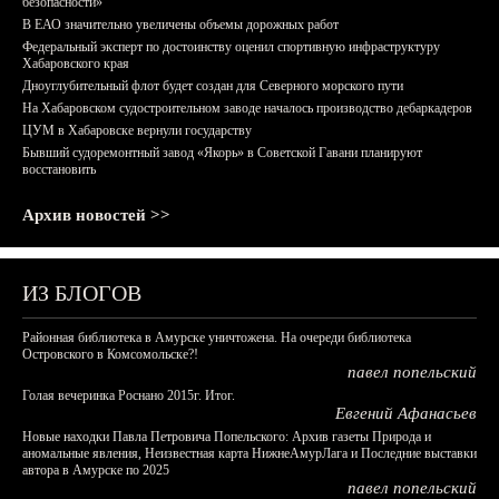
безопасности»
В ЕАО значительно увеличены объемы дорожных работ
Федеральный эксперт по достоинству оценил спортивную инфраструктуру
Хабаровского края
Дноуглубительный флот будет создан для Северного морского пути
На Хабаровском судостроительном заводе началось производство дебаркадеров
ЦУМ в Хабаровске вернули государству
Бывший судоремонтный завод «Якорь» в Советской Гавани планируют
восстановить
Архив новостей >>
ИЗ БЛОГОВ
Районная библиотека в Амурске уничтожена. На очереди библиотека
Островского в Комсомольске?!
павел попельский
Голая вечеринка Роснано 2015г. Итог.
Евгений Афанасьев
Новые находки Павла Петровича Попельского: Архив газеты Природа и
аномальные явления, Неизвестная карта НижнеАмурЛага и Последние выставки
автора в Амурске по 2025
павел попельский