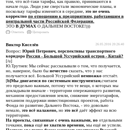
том, что всё-таки тарифы, как правило, принимаются в
начале года. Люди уже сверстали экономические планы, и
поскольку тарифы изменятся в середине,
это не очень
корректно
по отношению к предприятиям, работающим в
центральной части Российской Федерации.
ЭТО
В ДУМАХ
О ДАЛЬНЕМ ВОСТОКЕ!)))
Ответить
Цитировать
Виктор Киселёв
26.05.2016 20:26:40
Вопрос:
Юрий Петрович, перспективы транспортного
коридора
Россия - Большой Уссурийский остров - Китай?
[/u]
Ю.Трутнев: Мы сейчас рассказывали о том, что получается,
но, наверное, было бы
нечестно
сказать, что у нас
получается всё. Большой Уссурийский
немножко
отстаёт.
[
b]Мы двигаемся по системным инструментам
,считаем
это предельно важным, потому что те вещи, о которых мы
докладывали вначале - территории опережающего развития,
механизм предоставления земли, снижение энерготарифов,
механизм поддержки инвестиционных проектов, работа
Фонда по развитию Дальнего Востока, - это довольно
немало,
это всё налажено,
но
это всё
даёт эффект на всю
территорию.
На проекты, связанные с очень важными,
но
отдельными
точками,
пока
ещё
не хватило времени,
мы ещё не успели.