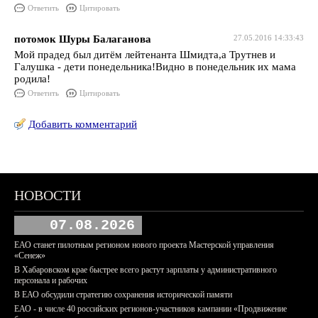
Ответить
Цитировать
потомок Шуры Балаганова
27.05.2016 14:33:43
Мой прадед был дитём лейтенанта Шмидта,а Трутнев и
Галушка - дети понедельника!Видно в понедельник их мама
родила!
Ответить
Цитировать
Добавить комментарий
НОВОСТИ
07.08.2026
ЕАО станет пилотным регионом нового проекта Мастерской управления
«Сенеж»
В Хабаровском крае быстрее всего растут зарплаты у административного
персонала и рабочих
В ЕАО обсудили стратегию сохранения исторической памяти
ЕАО - в числе 40 российских регионов-участников кампании «Продвижение