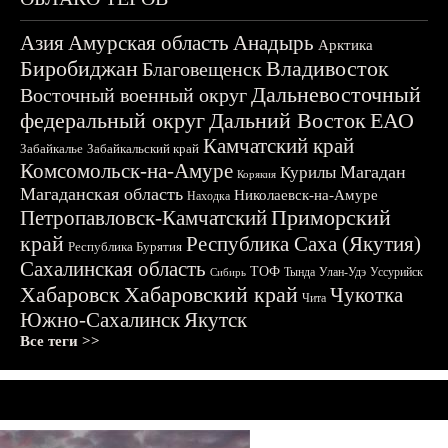
Азия
Амурская область
Анадырь
Арктика
Биробиджан
Владивосток
Благовещенск
Дальневосточный
Восточный военный округ
федеральный округ
Дальний Восток
ЕАО
Камчатский край
Забайкалье
Забайкальский край
Комсомольск-на-Амуре
Магадан
Курилы
Корякия
Магаданская область
Николаевск-на-Амуре
Находка
Приморский
Петропавловск-Камчатский
край
Республика Саха (Якутия)
Республика Бурятия
Сахалинская область
ТОФ
Тында
Улан-Удэ
Уссурийск
Сибирь
Хабаровск
Хабаровский край
Чукотка
Чита
Южно-Сахалинск
Якутск
Все теги >>