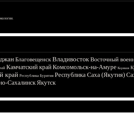
ркологии.
джан
Владивосток
Благовещенск
Восточный воен
Камчатский край
Комсомольск-на-Амуре
К
рай
Корякия
й край
Республика Саха (Якутия)
Са
Республика Бурятия
о-Сахалинск
Якутск