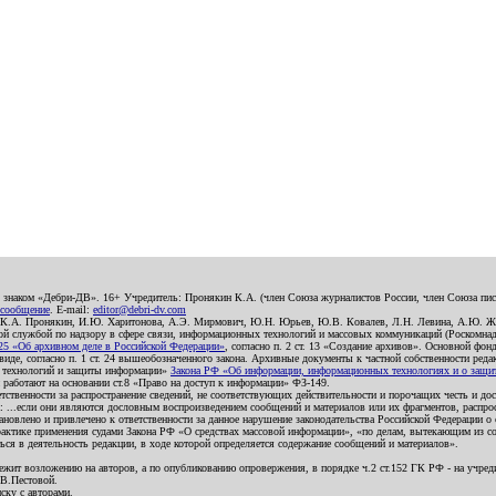
о знаком «Дебри-ДВ». 16+ Учредитель: Пронякин К.А. (член Союза журналистов России, член Союза писа
 сообщение
. E-mail:
editor@debri-dv.com
): К.А. Пронякин, И.Ю. Харитонова, А.Э. Мирмович, Ю.Н. Юрьев, Ю.В. Ковалев, Л.Н. Левина, А.Ю. Ж
 службой по надзору в сфере связи, информационных технологий и массовых коммуникаций (Роскомнадзо
5 «Об архивном деле в Российской Федерации»
, согласно п. 2 ст. 13 «Создание архивов». Основной фон
е, согласно п. 1 ст. 24 вышеобозначенного закона. Архивные документы к частной собственности редакци
ых технологий и защиты информации»
Закона РФ «Об информации, информационных технологиях и о защите
и работают на основании ст.8 «Право на доступ к информации» ФЗ-149.
етственности за распространение сведений, не соответствующих действительности и порочащих честь и д
 ...если они являются дословным воспроизведением сообщений и материалов или их фрагментов, распро
новлено и привлечено к ответственности за данное нарушение законодательства Российской Федерации о
актике применения судами Закона РФ «О средствах массовой информации», «по делам, вытекающим из со
ся в деятельность редакции, в ходе которой определяется содержание сообщений и материалов».
жит возложению на авторов, а по опубликованию опровержения, в порядке ч.2 ст.152 ГК РФ - на учредит
.В.Пестовой.
ску с авторами.