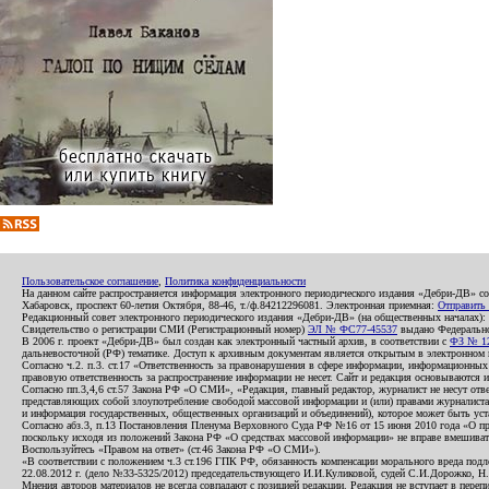
Пользовательское соглашение
,
Политика конфиденциальности
На данном сайте распространяется информация электронного периодического издания «Дебри-ДВ» с
Хабаровск, проспект 60-летия Октября, 88-46, т./ф.84212296081. Электронная приемная:
Отправить
Редакционный совет электронного периодического издания «Дебри-ДВ» (на общественных началах
Свидетельство о регистрации СМИ (Регистрационный номер)
ЭЛ № ФС77-45537
выдано Федеральной
В 2006 г. проект «Дебри-ДВ» был создан как электронный частный архив, в соответствии с
ФЗ № 12
дальневосточной (РФ) тематике. Доступ к архивным документам является открытым в электронном вид
Согласно ч.2. п.3. ст.17 «Ответственность за правонарушения в сфере информации, информационн
правовую ответственность за распространение информации не несет. Сайт и редакция основываются 
Согласно пп.3,4,6 ст.57 Закона РФ «О СМИ», «Редакция, главный редактор, журналист не несут отв
представляющих собой злоупотребление свободой массовой информации и (или) правами журналиста:
и информация государственных, общественных организаций и объединений), которое может быть уста
Согласно абз.3, п.13 Постановления Пленума Верховного Суда РФ №16 от 15 июня 2010 года «О пр
поскольку исходя из положений Закона РФ «О средствах массовой информации» не вправе вмешивать
Воспользуйтесь «Правом на ответ» (ст.46 Закона РФ «О СМИ»).
«В соответствии с положением ч.3 ст.196 ГПК РФ, обязанность компенсации морального вреда подле
22.08.2012 г. (дело №33-5325/2012) председательствующего И.И.Куликовой, судей С.И.Дорожко, Н
Мнения авторов материалов не всегда совпадают с позицией редакции. Редакция не вступает в перепи