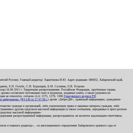
телей России). Главный редактор: Харитонова И.Ю. Адрес редакции: 680032, Хабаровский край,
данов, Е.Н. Голубь, С.Н. Бурындин, Б.М. Сухинин, О.В. Егорова
р) 16.06.2011 г. Территория распространения: Российская Федерация, зарубежные страны.
д архива составляют публикации газет и журналов, изданные книги, а также рукописи по
и не относятся, согласно ст.ст. 1275, 1276, 1306
Гражданского кодекса РФ
.
 информации» (ФЗ-149 от 27.07.06 г.)
архив «Дебри-ДВ», хранящий информацию, гражданско-
остоинство граждан и организаций, либо ущемляющих права и законные интересы граждан, либо
страненных другим средством массовой информации (а также сообщения, переданные в пресс-релизах
 средствах массовой информации».
держания распространенной информации, распространитель не является надлежащим ответчиком,
еля и главного редактор», - из апелляционного определения Хабаровского краевого суда от