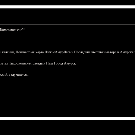
 Комсомольске?!
 явления, Неизвестная карта НижнеАмурЛага и Последние выставки автора в Амурске 
азетах Тихоокеанская Звезда и Наш Город Амурск
сий: задумаемся...