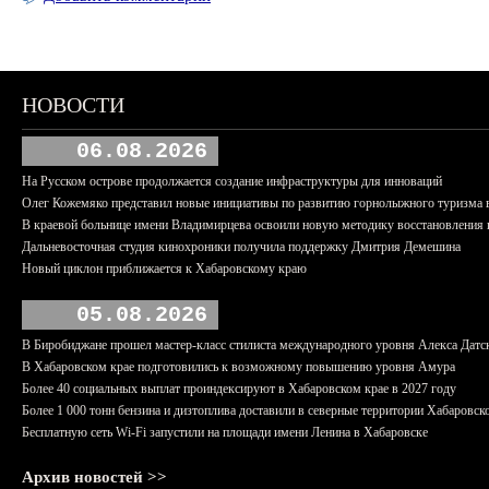
НОВОСТИ
06.08.2026
На Русском острове продолжается создание инфраструктуры для инноваций
Олег Кожемяко представил новые инициативы по развитию горнолыжного туризма 
В краевой больнице имени Владимирцева освоили новую методику восстановления п
Дальневосточная студия кинохроники получила поддержку Дмитрия Демешина
Новый циклон приближается к Хабаровскому краю
05.08.2026
В Биробиджане прошел мастер-класс стилиста международного уровня Алекса Датс
В Хабаровском крае подготовились к возможному повышению уровня Амура
Более 40 социальных выплат проиндексируют в Хабаровском крае в 2027 году
Более 1 000 тонн бензина и дизтоплива доставили в северные территории Хабаровск
Бесплатную сеть Wi-Fi запустили на площади имени Ленина в Хабаровске
Архив новостей >>