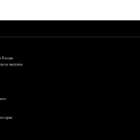
в России
осле инсульта
кого
ого края