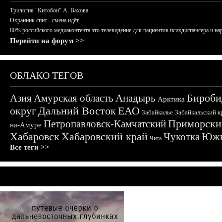
Трилогия "Китобои" А. Вахова.
Охранник спит - смена идёт
80% российского медиаконтента это телевидение для пациентов психдиспансера и на
Перейти на форум >>
ОБЛАКО ТЕГОВ
Бироби
Азия
Амурская область
Анадырь
Арктика
округ
Дальний Восток
ЕАО
Забайкалье
Забайкальский к
Приморски
Петропавловск-Камчатский
на-Амуре
Хабаровск
Хабаровский край
Чукотка
Южн
Чита
Все теги >>