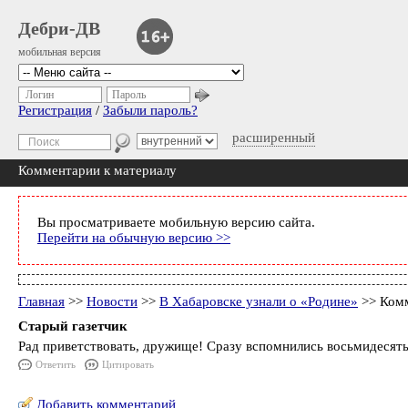
Дебри-ДВ
мобильная версия
Логин
Пароль
Регистрация
/
Забыли пароль?
расширенный
Комментарии к материалу
Вы просматриваете мобильную версию сайта.
Перейти на обычную версию >>
Главная
>>
Новости
>>
В Хабаровске узнали о «Родине»
>> Комм
Старый газетчик
Рад приветствовать, дружище! Сразу вспомнились восьмидесят
Ответить
Цитировать
Добавить комментарий