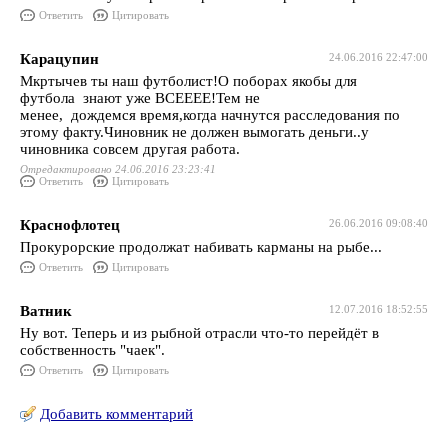
Ответить
Цитировать
Карацупин
24.06.2016 22:47:00
Мкртычев ты наш футболист!О поборах якобы для
футбола знают уже ВСЕЕЕЕ!Тем не
менее, дождемся время,когда начнутся расследования по
этому факту.Чиновник не должен вымогать деньги..у
чиновника совсем другая работа.
Отредактировано 24.06.2016 23:23:41
Ответить
Цитировать
Краснофлотец
26.06.2016 09:08:40
Прокурорские продолжат набивать карманы на рыбе...
Ответить
Цитировать
Ватник
12.07.2016 18:52:55
Ну вот. Теперь и из рыбной отрасли что-то перейдёт в
собственность "чаек".
Ответить
Цитировать
Добавить комментарий