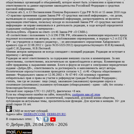
общественных организаций и объединений), которое может быть установлено и привлечено к
ответственности за данное нарушение законодательства Российской Федерации о средствах
массовой информации».
Согласно абз.3, п.13 Постановления Пленума Верховного Суда РФ №16 от 15 июня 2010 года
«О практике применения судами Закона РФ «О средствах массовой информации», «по делам,
вытекающим из содержания распространенной информации, распространитель не является
надлежащим ответчиком, поскольку исходя из положений Закона РФ «О средствах массовой
информации» не вправе вмешиваться в деятельность редакции, в ходе которой определяется
содержание сообщений и материалов».
Воспользуйтесь «Правом на ответ» (ст.46 Закона РФ «О СМИ»).
«В соответствии с положением ч.3 ст.196 ГПК РФ, обязанность компенсации морального вреда
подлежит возложению на авторов, а по опубликованию опровержения, в порядке ч.2 ст.152 ГК
РФ - на учредителя и главного редактор», - из апелляционного определения Хабаровского
краевого суда от 22.08.2012 г. (дело №33-5325/2012) председательствующего И.И.Куликовой,
судей С.И.Дорожко, Н.В.Пестовой.
Мнения авторов материалов не всегда совпадают с позицией редакции. Редакция не вступает в
переписку с авторами.
Редакция не несет ответственность за содержание внешних ссылок и комментариев. За них
ответственны, соответственно, исключительно их правообладатели и авторы. Комментарии на
сайте приравнены к выражению мнения. Блоги и форум не входят в электронное периодическое
издание «Дебри-ДВ», ответственность за достоверность и наполняемость несут авторы.
Политические опросы/голосования проводятся согласно ч.2. ст.46 «Опросы общественного
мнения» Федерального закона от 12.06.2002 г. № 67-ФЗ «Об основных гарантиях
избирательных прав и права на участие в референдуме граждан Российской Федерации»;
считать, там где не указано: лицо (лица), заказавшее (заказавших) проведение опроса и
оплатившее (оплативших) указанную публикацию (обнародование) - едино - сайт, без оплаты -
безвозмездно/бесплатно.
Часовой пояс сервера UTC+11 (AEST), фактически +8 мск.
Если вы обнаружили ошибки на сайте, пожалуйста,
сообщите нам об этом
.
Распространение информации о политической, социальной, духовной жизни общества,
публикации на актуальные темы, просветительские функции. Для мужчин и женщин. 16+ для
детей старше 16 лет.
СМИ не получает субсидий.
Адреса сайта:
DEBRI-DV.COM
,
DEBRI-DV.RU
.
В социальных сетях:
© Дебри-ДВ, 20.04.2006 - 2026