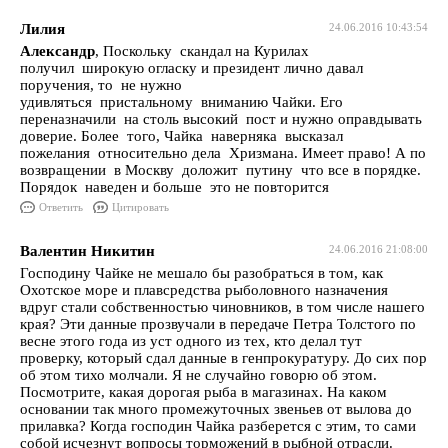
Лилия
24.06.2016 10:43:54
Александр
, Поскольку скандал на Курилах
получил широкую огласку и президент лично давал
поручения, то не нужно
удивляться пристальному вниманию Чайки. Его
переназначили на столь высокий пост и нужно оправдывать
доверие. Более того, Чайка наверняка высказал
пожелания относительно дела Хризмана. Имеет право! А по
возвращении в Москву доложит путину что все в порядке.
Порядок наведен и больше это не повторится
Ответить
Цитировать
Валентин Никитин
24.06.2016 21:08:00
Господину Чайке не мешало бы разобраться в том, как
Охотское море и плавсредства рыболовного назначения
вдруг стали собственностью чиновников, в том числе нашего
края? Эти данные прозвучали в передаче Петра Толстого по
весне этого года из уст одного из тех, кто делал тут
проверку, который сдал данные в генпрокуратуру. До сих пор
об этом тихо молчали. Я не случайно говорю об этом.
Посмотрите, какая дорогая рыба в магазинах. На каком
основании так много промежуточных звеньев от вылова до
прилавка? Когда господин Чайка разберется с этим, то сами
собой исчезнут вопросы торможений в рыбной отрасли.