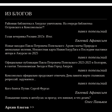
ИЗ БЛОГОВ
Районная библиотека в Амурске уничтожена. На очереди библиотека
Островского в Комсомольске?!
павел попельский
Голая вечеринка Роснано 2015г. Итог.
Евгений Афанасьев
Новые находки Павла Петровича Попельского: Архив газеты Природа и
аномальные явления, Неизвестная карта НижнеАмурЛага и Последние выставки
автора в Амурске по 2025
павел попельский
Официальные публикации Павла Петровича Попельского 2023-2025 в Болгарии,
в газетах Тихоокеанская Звезда и Наш Город Амурск
павел попельский
Комсомольск официально продолжает отмечать День памяти жертв сталинских
репрессий: задумаемся...
павел попельский
Кого боится Путин: Сергей Фургал
Евгений Афанасьев
Повышение платы в автобусах за проезд: кто виноват, и что делать?
Олег Паньков
Архив блогов >>