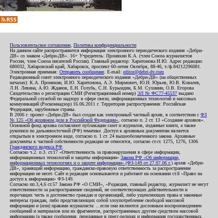
Пользовательское соглашение
,
Политика конфиденциальности
На данном сайте распространяется информация электронного периодического издания «Дебри-
ДВ» со знаком «Дебри-ДВ». 16+ Учредитель: Пронякин К.А. (член Союза журналистов
России, член Союза писателей России). Главный редактор: Харитонова И.Ю. Адрес редакции:
680032, Хабаровский край, Хабаровск, проспект 60-летия Октября, 88-46, т./ф.84212296081.
Электронная приемная:
Отправить сообщение
. E-mail:
editor@debri-dv.com
Редакционный совет электронного периодического издания «Дебри-ДВ» (на общественных
началах): К.А. Пронякин, И.Ю. Харитонова, А.Э. Мирмович, Ю.Н. Юрьев, Ю.В. Ковалев,
Л.Н. Левина, А.Ю. Жданов, Е.Н. Голубь, С.Н. Бурындин, Б.М. Сухинин, О.В. Егорова
Свидетельство о регистрации СМИ (Регистрационный номер)
ЭЛ № ФС77-45537
выдано
Федеральной службой по надзору в сфере связи, информационных технологий и массовых
коммуникаций (Роскомнадзор) 16.06.2011 г. Территория распространения: Российская
Федерация, зарубежные страны.
В 2006 г. проект «Дебри-ДВ» был создан как электронный частный архив, в соответствии с
ФЗ
№ 125 «Об архивном деле в Российской Федерации»
, согласно п. 2 ст. 13 «Создание архивов».
Основной фонд архива составляют публикации газет и журналов, изданные книги, а также
рукописи по дальневосточной (РФ) тематике. Доступ к архивным документам является
открытым в электронном виде, согласно п. 1 ст. 24 вышеобозначенного закона. Архивные
документы к частной собственности редакции не относятся, согласно ст.ст. 1275, 1276, 1306
Гражданского кодекса РФ
.
Согласно ч.2. п.3. ст.17 «Ответственность за правонарушения в сфере информации,
информационных технологий и защиты информации»
Закона РФ «Об информации,
информационных технологиях и о защите информации» (ФЗ-149 от 27.07.06 г.)
архив «Дебри-
ДВ», хранящий информацию, гражданско-правовую ответственность за распространение
информации не несет. Сайт и редакция основываются и работают на основании ст.8 «Право на
доступ к информации» ФЗ-149.
Согласно пп.3,4,6 ст.57 Закона РФ «О СМИ», «Редакция, главный редактор, журналист не несут
ответственности за распространение сведений, не соответствующих действительности и
порочащих честь и достоинство граждан и организаций, либо ущемляющих права и законные
интересы граждан, либо представляющих собой злоупотребление свободой массовой
информации и (или) правами журналиста: ...если они являются дословным воспроизведением
сообщений и материалов или их фрагментов, распространенных другим средством массовой
информации (а также сообщения, переданные в пресс-релизах и информация государственных,