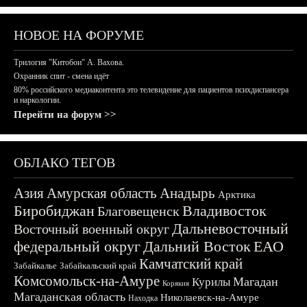
НОВОЕ НА ФОРУМЕ
Трилогия "Китобои" А. Вахова.
Охранник спит - смена идёт
80% российского медиаконтента это телевидение для пациентов психдиспансера
и наркологии.
Перейти на форум >>
ОБЛАКО ТЕГОВ
Азия
Амурская область
Анадырь
Арктика
Биробиджан
Владивосток
Благовещенск
Дальневосточный
Восточный военный округ
федеральный округ
Дальний Восток
ЕАО
Камчатский край
Забайкалье
Забайкальский край
Комсомольск-на-Амуре
Магадан
Курилы
Корякия
Магаданская область
Николаевск-на-Амуре
Находка