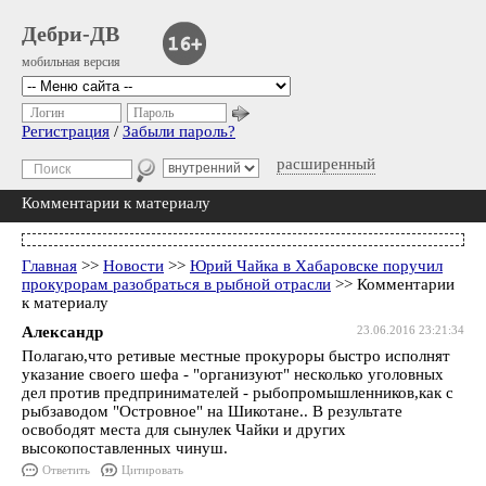
Дебри-ДВ
мобильная версия
Логин
Пароль
Регистрация
/
Забыли пароль?
расширенный
Комментарии к материалу
Главная
>>
Новости
>>
Юрий Чайка в Хабаровске поручил
прокурорам разобраться в рыбной отрасли
>> Комментарии
к материалу
Александр
23.06.2016 23:21:34
Полагаю,что ретивые местные прокуроры быстро исполнят
указание своего шефа - "организуют" несколько уголовных
дел против предпринимателей - рыбопромышленников,как с
рыбзаводом "Островное" на Шикотане.. В результате
освободят места для сынулек Чайки и других
высокопоставленных чинуш.
Ответить
Цитировать