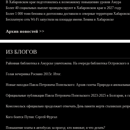
В Хабаровском крае подготовились к возможному повышению уровня Амура
Более 40 социальных выплат проиндексируют в Хабаровском крае в 2027 году
Более 1 000 тонн бензина и дизтоплива доставили в северные территории Хабаровск
Бесплатную сеть Wi-Fi запустили на площади имени Ленина в Хабаровске
Архив новостей >>
ИЗ БЛОГОВ
Районная библиотека в Амурске уничтожена. На очереди библиотека Островского в
Голая вечеринка Роснано 2015г. Итог.
Новые находки Павла Петровича Попельского: Архив газеты Природа и аномальные
Официальные публикации Павла Петровича Попельского 2023-2025 в Болгарии, в г
Комсомольск официально продолжает отмечать День памяти жертв сталинских репрес
Кого боится Путин: Сергей Фургал
Повышение платы в автобусах за проезд: кто виноват, и что делать?