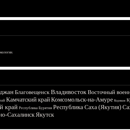
ркологии.
джан
Владивосток
Благовещенск
Восточный воен
Камчатский край
Комсомольск-на-Амуре
К
рай
Корякия
й край
Республика Саха (Якутия)
Са
Республика Бурятия
о-Сахалинск
Якутск