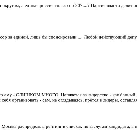
ругам, а единая россия только по 207....? Партия власти делит ок
сор за единой, лишь бы спонсировали..... Любой действующий депут
сто ему - СЛИШКОМ МНОГО. Цепляется за лидерство - как банный лис
ебя организовать - сам, не оглядываясь, прётся в лидеры, оставляя
сква распределяла рейтинг в списках по заслугам кандидата, а не