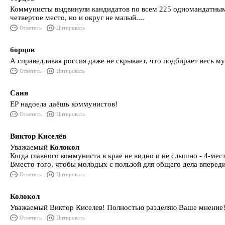
Коммунисты выдвинули кандидатов по всем 225 одномандатным ок
четвертое место, но и округ не малый....
Ответить
Цитировать
борцов
А справедливая россия даже не скрывает, что подбирает весь му
Ответить
Цитировать
Саня
ЕР надоела даёшь коммунистов!
Ответить
Цитировать
Виктор Киселёв
Уважаемый
Колокол
Когда главного коммуниста в крае не видно и не слышно - 4-ме
Вместо того, чтобы молодых с пользой для общего дела впереди с
Ответить
Цитировать
Колокол
Уважаемый Виктор Киселев! Полностью разделяю Ваше мнение! Мо
Ответить
Цитировать