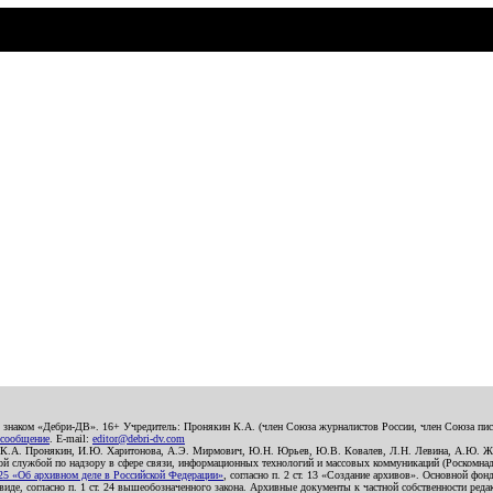
о знаком «Дебри-ДВ». 16+ Учредитель: Пронякин К.А. (член Союза журналистов России, член Союза писа
 сообщение
. E-mail:
editor@debri-dv.com
): К.А. Пронякин, И.Ю. Харитонова, А.Э. Мирмович, Ю.Н. Юрьев, Ю.В. Ковалев, Л.Н. Левина, А.Ю. Ж
 службой по надзору в сфере связи, информационных технологий и массовых коммуникаций (Роскомнадзо
5 «Об архивном деле в Российской Федерации»
, согласно п. 2 ст. 13 «Создание архивов». Основной фон
е, согласно п. 1 ст. 24 вышеобозначенного закона. Архивные документы к частной собственности редакци