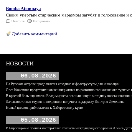
Bomba Atomnaya
Своим упертым старческим маразмом загубят и голосование и с
Ответить
Цитировать
Добавить комментарий
НОВОСТИ
06.08.2026
На Русском острове продолжается создание инфраструктуры для инноваций
Олег Кожемяко представил новые инициативы по развитию горнолыжного туризма 
В краевой больнице имени Владимирцева освоили новую методику восстановления п
Дальневосточная студия кинохроники получила поддержку Дмитрия Демешина
Новый циклон приближается к Хабаровскому краю
05.08.2026
В Биробиджане прошел мастер-класс стилиста международного уровня Алекса Датс