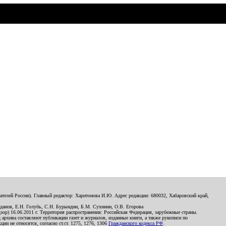
телей России). Главный редактор: Харитонова И.Ю. Адрес редакции: 680032, Хабаровский край,
данов, Е.Н. Голубь, С.Н. Бурындин, Б.М. Сухинин, О.В. Егорова
р) 16.06.2011 г. Территория распространения: Российская Федерация, зарубежные страны.
д архива составляют публикации газет и журналов, изданные книги, а также рукописи по
и не относятся, согласно ст.ст. 1275, 1276, 1306
Гражданского кодекса РФ
.