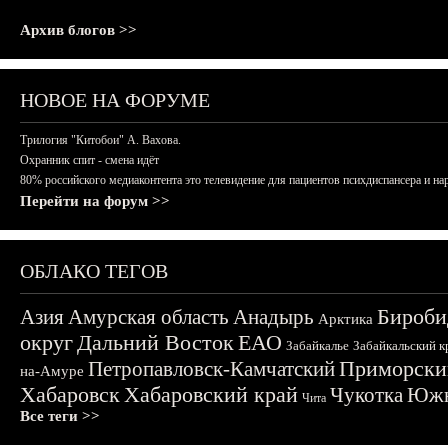
Архив блогов >>
НОВОЕ НА ФОРУМЕ
Трилогия "Китобои" А. Вахова.
Охранник спит - смена идёт
80% российского медиаконтента это телевидение для пациентов психдиспансера и на
Перейти на форум >>
ОБЛАКО ТЕГОВ
Бироби
Азия
Амурская область
Анадырь
Арктика
округ
Дальний Восток
ЕАО
Забайкалье
Забайкальский к
Приморски
Петропавловск-Камчатский
на-Амуре
Хабаровск
Хабаровский край
Чукотка
Южн
Чита
Все теги >>