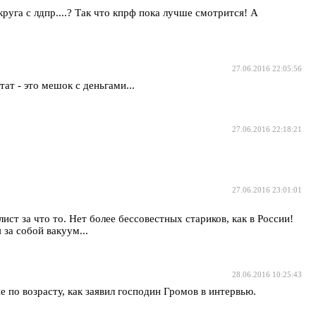
руга с лдпр....? Так что кпрф пока лучше смотрится! А
27.06.2016 22:05:56
ат - это мешок с деньгами...
27.06.2016 22:18:21
27.06.2016 23:01:01
т за что то. Нет более бессовестных стариков, как в России!
 за собой вакуум...
28.06.2016 10:25:43
 по возрасту, как заявил господин Громов в интервью.