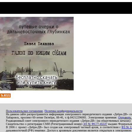
Пользовательское соглашение
,
Политика конфиденциальности
На данном сайте распространяется информация электронного периодического издания «Дебри-ДВ» с
Хабаровск, проспект 60-летия Октября, 88-46, т./ф.84212296081. Электронная приемная:
Отправить
Редакционный совет электронного периодического издания «Дебри-ДВ» (на общественных началах
Свидетельство о регистрации СМИ (Регистрационный номер)
ЭЛ № ФС77-45537
выдано Федеральной
В 2006 г. проект «Дебри-ДВ» был создан как электронный частный архив, в соответствии с
ФЗ № 12
дальневосточной (РФ) тематике. Доступ к архивным документам является открытым в электронном вид