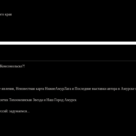
ого края
 Комсомольске?!
 явления, Неизвестная карта НижнеАмурЛага и Последние выставки автора в Амурске 
азетах Тихоокеанская Звезда и Наш Город Амурск
сий: задумаемся...