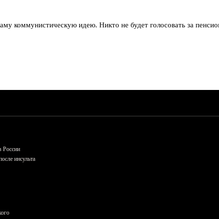
аму коммунистическую идею. Никто не будет голосовать за пенсио
в России
осле инсульта
кого