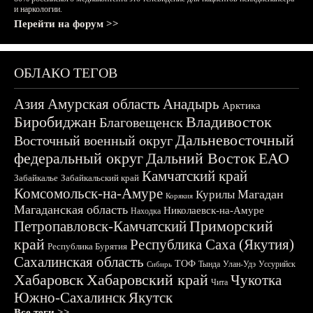
и наркологии.
Перейти на форум >>
ОБЛАКО ТЕГОВ
Азия
Амурская область
Анадырь
Арктика
Биробиджан
Владивосток
Благовещенск
Дальневосточный
Восточный военный округ
федеральный округ
Дальний Восток
ЕАО
Камчатский край
Забайкалье
Забайкальский край
Комсомольск-на-Амуре
Магадан
Курилы
Корякия
Магаданская область
Николаевск-на-Амуре
Находка
Приморский
Петропавловск-Камчатский
край
Республика Саха (Якутия)
Республика Бурятия
Сахалинская область
ТОФ
Тында
Улан-Удэ
Уссурийск
Сибирь
Хабаровск
Хабаровский край
Чукотка
Чита
Южно-Сахалинск
Якутск
Все теги >>