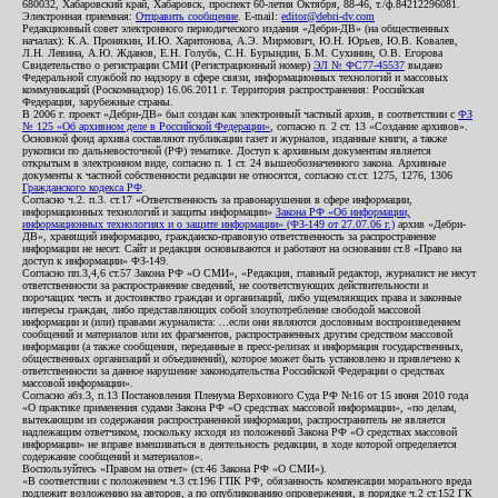
680032, Хабаровский край, Хабаровск, проспект 60-летия Октября, 88-46, т./ф.84212296081.
Электронная приемная:
Отправить сообщение
. E-mail:
editor@debri-dv.com
Редакционный совет электронного периодического издания «Дебри-ДВ» (на общественных
началах): К.А. Пронякин, И.Ю. Харитонова, А.Э. Мирмович, Ю.Н. Юрьев, Ю.В. Ковалев,
Л.Н. Левина, А.Ю. Жданов, Е.Н. Голубь, С.Н. Бурындин, Б.М. Сухинин, О.В. Егорова
Свидетельство о регистрации СМИ (Регистрационный номер)
ЭЛ № ФС77-45537
выдано
Федеральной службой по надзору в сфере связи, информационных технологий и массовых
коммуникаций (Роскомнадзор) 16.06.2011 г. Территория распространения: Российская
Федерация, зарубежные страны.
В 2006 г. проект «Дебри-ДВ» был создан как электронный частный архив, в соответствии с
ФЗ
№ 125 «Об архивном деле в Российской Федерации»
, согласно п. 2 ст. 13 «Создание архивов».
Основной фонд архива составляют публикации газет и журналов, изданные книги, а также
рукописи по дальневосточной (РФ) тематике. Доступ к архивным документам является
открытым в электронном виде, согласно п. 1 ст. 24 вышеобозначенного закона. Архивные
документы к частной собственности редакции не относятся, согласно ст.ст. 1275, 1276, 1306
Гражданского кодекса РФ
.
Согласно ч.2. п.3. ст.17 «Ответственность за правонарушения в сфере информации,
информационных технологий и защиты информации»
Закона РФ «Об информации,
информационных технологиях и о защите информации» (ФЗ-149 от 27.07.06 г.)
архив «Дебри-
ДВ», хранящий информацию, гражданско-правовую ответственность за распространение
информации не несет. Сайт и редакция основываются и работают на основании ст.8 «Право на
доступ к информации» ФЗ-149.
Согласно пп.3,4,6 ст.57 Закона РФ «О СМИ», «Редакция, главный редактор, журналист не несут
ответственности за распространение сведений, не соответствующих действительности и
порочащих честь и достоинство граждан и организаций, либо ущемляющих права и законные
интересы граждан, либо представляющих собой злоупотребление свободой массовой
информации и (или) правами журналиста: ...если они являются дословным воспроизведением
сообщений и материалов или их фрагментов, распространенных другим средством массовой
информации (а также сообщения, переданные в пресс-релизах и информация государственных,
общественных организаций и объединений), которое может быть установлено и привлечено к
ответственности за данное нарушение законодательства Российской Федерации о средствах
массовой информации».
Согласно абз.3, п.13 Постановления Пленума Верховного Суда РФ №16 от 15 июня 2010 года
«О практике применения судами Закона РФ «О средствах массовой информации», «по делам,
вытекающим из содержания распространенной информации, распространитель не является
надлежащим ответчиком, поскольку исходя из положений Закона РФ «О средствах массовой
информации» не вправе вмешиваться в деятельность редакции, в ходе которой определяется
содержание сообщений и материалов».
Воспользуйтесь «Правом на ответ» (ст.46 Закона РФ «О СМИ»).
«В соответствии с положением ч.3 ст.196 ГПК РФ, обязанность компенсации морального вреда
подлежит возложению на авторов, а по опубликованию опровержения, в порядке ч.2 ст.152 ГК