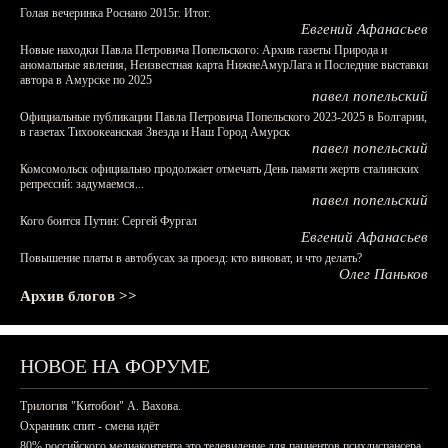
Голая вечеринка Роснано 2015г. Итог.
Евгений Афанасьев
Новые находки Павла Петровича Попельского: Архив газеты Природа и
аномальные явления, Неизвестная карта НижнеАмурЛага и Последние выставки
автора в Амурске по 2025
павел попельский
Официальные публикации Павла Петровича Попельского 2023-2025 в Болгарии,
в газетах Тихоокеанская Звезда и Наш Город Амурск
павел попельский
Комсомольск официально продолжает отмечать День памяти жертв сталинских
репрессий: задумаемся...
павел попельский
Кого боится Путин: Сергей Фургал
Евгений Афанасьев
Повышение платы в автобусах за проезд: кто виноват, и что делать?
Олег Паньков
Архив блогов >>
НОВОЕ НА ФОРУМЕ
Трилогия "Китобои" А. Вахова.
Охранник спит - смена идёт
80% российского медиаконтента это телевидение для пациентов психдиспансера