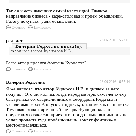
Так он и есть лавочник самый настоящий. Главное
направление бизнеса - кафе-столовая и прием объявлений.
Газету покупают ради объявлений.
Ответить
Цитировать
реалист
28.06.2016 15:27:01
Валерий Редколис
скромного автора Курносова И.В.,
Разве автор проекта фонтана Курносов?
Ответить
Цитировать
Валерий Редколис
28.06.2016 16:57:44
Я же написал, что автор Курносов И.В. и диплом за него
получил. Это он молчал, когда народ матерился-отлегло ему
быстренько сотоварисчи диплом соорудили.Тогда мы и
узнали имя героя.А круговая ндпись, такая же как на пипетке
Трудовая слава-фирменный почерк. Функционально
представляю так-если приехал в город сильно выпимши и не
успел прочесть куда прибыл-идешь вокруг фонтану- и
местоопределяшься...
Ответить
Цитировать