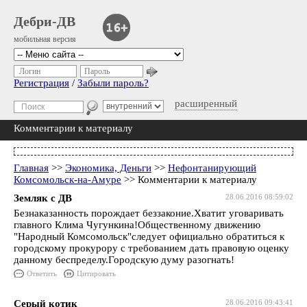
Дебри-ДВ
мобильная версия
Логин
Пароль
Регистрация
/
Забыли пароль?
расширенный
Комментарии к материалу
Главная
>>
Экономика, Деньги
>>
Нефонтанирующий
Комсомольск-на-Амуре
>> Комментарии к материалу
Земляк с ДВ
28.06.2016 08:59:02
Безнаказанность порождает беззаконие.Хватит уговаривать
главного Клима Чугункина!Общественному движению
"Народный Комсомольск"следует официально обратиться к
городскому прокурору с требованием дать правовую оценку
данному беспределу.Городскую думу разогнать!
Ответить
Цитировать
Серый котик
28.06.2016 09:43:41