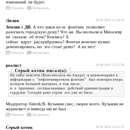
изменений не будет.
Ответить
Цитировать
Лилия
28.06.2016 12:26:43
Земляк с ДВ
, А что закон из-за фонтана позволяет
разогнать городскую думу? Что же Вы молчали и Михалеву
не сказали об этом? Боялись? А
сейчас вдруг расхрабрились? Фонтан конечно нужно
демонтировать, но это стоит денег! А их нет!
Ответить
Цитировать
реалист
28.06.2016 12:52:36
Серый котик
На сайте комсити (Комсомольск-на-Амуре) в комментариях к
информации о "нефонтанируемом фонтане" был помещен вчера
вечером большой материал, в том числе,
и о причинах соглшасованных действий администрации и
гордумы. Сегодня рано утром его уже не было.
Модератор Valerik/В. Кузьмин снес, скорее всего. Кузьмин не
журналист и никогда им не был.
Ответить
Цитировать
Серый котик
28.06.2016 14:15:52