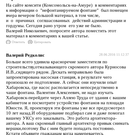
На сайте комсити (Комсомольск-на-Амуре) в комментариях
к информации о "нефонтанируемом фонтане" был помещен
вчера вечером большой материал, в том числе,
и о причинах соглшасованных действий администрации и
гордумы. Сегодня рано утром его уже не было.
Валерий Николаевич, попросите автора поместить этот
материал в комментариях к вашей статье.
Ответить
Цитировать
Валерий Редколис
28.06.2016 11:12:37
Больше всего удивила красноречие заместителя по
строительству,отмазывающего скромного автора Курносова
И.В.,сидящего рядом. Дескать неправильно была
запроектирована насосная станция, в результате чего
произошло ее подтопление. А сейчас они изучили опыт
Хабаровска, где насос располагается непосредственно в
чаше фонтана. Валентин Алексеевич, не надо изучать
Хабаровск-перейдите через Аллею Труда от здания с вашим
кабинетом и посмотрите устройство фонтанов на площади
Юности. Я, проектируя эти фонтаны уже все предусмотрел
10 лет назад.И оборудование подбирал сам и даже помогал
вашему УКСу его заказывать. Это работа архитектора-
автора. А ваш скромный главный архитектор привык снимать
вершки,поэтому Вы с ним будете попадать постоянно.
Кстати объявите гражданам когда намереваетесь