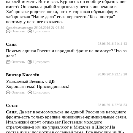
на клей момент. Вот и весь Курносов-он вообще образование
имеет? Он сначала рыбой торговал-у него в инспекции в
Хабаровске родственники, потом торговал обувью-фирма
хабаровская "Наше дело" если перевести-"Коза ностра"
поэтому у него все схвачено.
Отредактировано 28.06.2016 21:26:50
Ответить
Цитировать
Саня
28.06.2016 21:11:43
Почему единая Россия и народный фронт не помогут? Что за
дела?
Ответить
Цитировать
Виктор Киселёв
28.06.2016 22:12:28
Уважаемый
Земляк с ДВ
Хорошая тема! Присоединяюсь!
Ответить
Цитировать
Сстас
28.06.2016 22:31:53
Саня
, Да нет в комсомольске не единой России не народного
фронта-есть только крепкие чиновничье-криминальные связи.
Итальнский спрут отдыхает.Поставили молодого
стрелочника-и им же управляют и Михалев и Шпорт.На
состав думы посмотри в соседней тема. Все выходцы из 90-