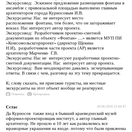
Экскурсовод: Эскизное предложение размещения фонтана в
ансамбле с привокзальной площадью выполнено главным
архитектором города Курносовым И.В.
Экскурсанты: Нас не интересует место
расположения фонтана, тем более, что он загораживает
вокзал. Нас интересует автор проекта.
Экскурсовод: Разработчиком проектно-сметной
документации по объекту «Фонтан» …» является МУП ПИ
«Комсомольскгорпроект» (директор Щекина
Н.И), разработчиком части проекта (АР) является
архитектор Марченко Г.В.
Экскурсанты: Нас не интересуют разработчики проектно-
сметной документации. Нас интересует автор проекта.
Экскурсовод: Вам неоднократно давались исчерпывающие
ответы. В связи с чем, разговор на эту тему прекращается.
К; слову сказать, ни приезжие туристы, ни местные
экскурсанты на этот объект вообще не реагируют.
Ответить
Цитировать
Сстас
28.06.2016 21:04:47
Да Курносов также вход в бывший краеведческий музей
оформил-проектировщик институт, а автор главный
архитектор. Не прошло и 10 лет как развалились все
мраморные украшения на входе. потому что были приклеены