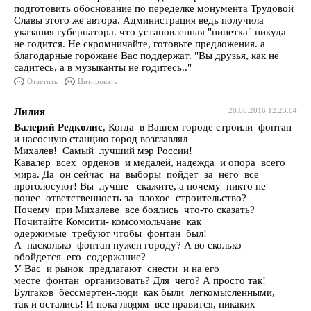
подготовить обоснование по переделке монумента Трудовой
Славы этого же автора. Администрация ведь получила
указания губернатора. что установленная "пипетка" никуда
не годится. Не скромничайте, готовьте предложения. а
благодарные горожане Вас поддержат. "Вы друзья, как не
садитесь, а в музыканты не годитесь.."
Ответить
Цитировать
Лилия
28.06.2016 12:23:04
Валерий Редколис
, Когда в Вашем городе строили фонтан
и насосную станцию город возглавлял
Михалев! Самый лучший мэр России!
Кавалер всех орденов и медалей, надежда и опора всего
мира. Да он сейчас на выборы пойдет за него все
проголосуют! Вы лучше скажите, а почему никто не
понес ответственность за плохое строительство?
Почему при Михалеве все боялись что-то сказать?
Почитайте Комсити- комсомольчане как
одержимые требуют чтобы фонтан был!
А насколько фонтан нужен городу? А во сколько
обойдется его содержание?
У Вас и рынок предлагают снести и на его
месте фонтан организовать? Для чего? А просто так!
Булгаков бессмертен-люди как были легкомысленными,
так и остались! И пока людям все нравится, никаких