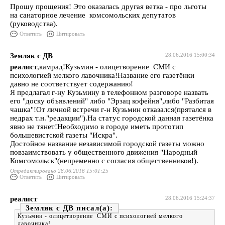
Прошу прощения! Это оказалась другая ветка - про льготы
на санаторное лечение комсомольских депутатов
(руководства).
Ответить
Цитировать
Земляк с ДВ
28.06.2016 15:00:34
реалист
,камрад!Кузьмин - олицетворение СМИ с
психологией мелкого лавочника!Название его газетёнки
давно не соответствует содержанию!
Я предлагал г-ну Кузьмину в телефонном разговоре назвать
его "доску объявлений" либо "Эрзац кофейня",либо "Разбитая
чашка"!От личной встречи г-н Кузьмин отказался(прятался в
недрах т.н."редакции").На статус городской данная газетёнка
явно не тянет!Необходимо в городе иметь прототип
большевистской газеты "Искра".
Достойное название независимой городской газеты можно
повзаимствовать у общественного движения "Народный
Комсомольск"(непременно с согласия общественников!).
Отредактировано 28.06.2016 15:01:25
Ответить
Цитировать
реалист
28.06.2016 15:24:37
Земляк с ДВ
Кузьмин - олицетворение СМИ с психологией мелкого
лавочника!