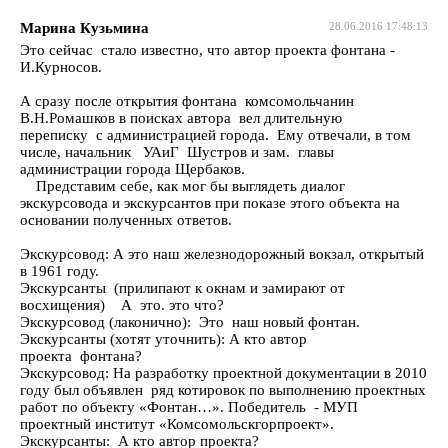
Марина Кузьмина
28.06.2016 17:48:13
Это сейчас стало известно, что автор проекта фонтана -
И.Курносов.
А сразу после открытия фонтана комсомольчанин
В.Н.Ромашков в поисках автора вел длительную
переписку с администрацией города. Ему отвечали, в том
числе, начальник УАиГ Шустров и зам. главы
администрации города Щербаков.
Представим себе, как мог бы выглядеть диалог
экскурсовода и экскурсантов при показе этого объекта на
основании полученных ответов.
Экскурсовод: А это наш железнодорожный вокзал, открытый
в 1961 году.
Экскурсанты (прилипают к окнам и замирают от
восхищения) А это. это что?
Экскурсовод (лаконично): Это наш новый фонтан.
Экскурсанты (хотят уточнить): А кто автор
проекта фонтана?
Экскурсовод: На разработку проектной документации в 2010
году был объявлен ряд котировок по выполнению проектных
работ по объекту «Фонтан…». Победитель - МУП
проектный институт «Комсомольскгорпроект».
Экскурсанты: А кто автор проекта?