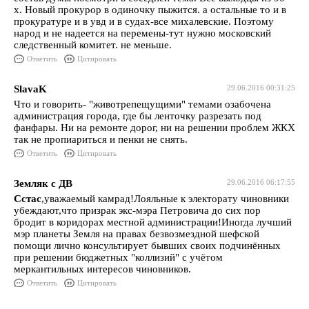
х. Новый прокурор в одиночку пыжится. а остальные то и в
прокуратуре и в увд и в судах-все михалевские. Поэтому
народ и не надеется на перемены-тут нужно московский
следственный комитет. не меньше.
Ответить
Цитировать
SlavaK
29.06.2016 00:31:25
Что и говорить- "животрепещущими" темами озабочена
администрация города, где бы ленточку разрезать под
фанфары. Ни на ремонте дорог, ни на решении проблем ЖКХ
так не пропиариться и пенки не снять.
Ответить
Цитировать
Земляк с ДВ
29.06.2016 06:17:55
Сстас
,уважаемый камрад!Лояльные к электорату чиновники
убеждают,что призрак экс-мэра Петровича до сих пор
бродит в коридорах местной администрации!Иногда лучший
мэр планеты Земля на правах безвозмездной шефской
помощи лично консультирует бывших своих подчинённых
при решении бюджетных "коллизий" с учётом
меркантильных интересов чиновников.
Ответить
Цитировать