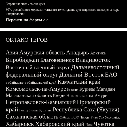
Охранник спит - смена идёт
80% российского медиаконтента это телевидение для пациентов психдиспансера
и наркологии.
Перейти на форум >>
ОБЛАКО ТЕГОВ
Азия
Амурская область
Анадырь
Арктика
Биробиджан
Владивосток
Благовещенск
Дальневосточный
Восточный военный округ
федеральный округ
Дальний Восток
ЕАО
Камчатский край
Забайкалье
Забайкальский край
Комсомольск-на-Амуре
Магадан
Курилы
Корякия
Магаданская область
Николаевск-на-Амуре
Находка
Приморский
Петропавловск-Камчатский
край
Республика Саха (Якутия)
Республика Бурятия
Сахалинская область
ТОФ
Тында
Улан-Удэ
Уссурийск
Сибирь
Хабаровск
Хабаровский край
Чукотка
Чита