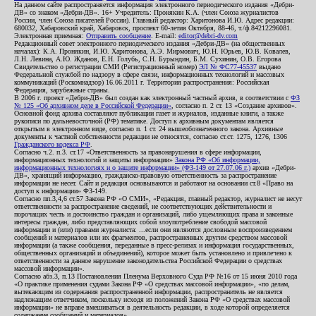
На данном сайте распространяется информация электронного периодического издания «Дебри-
ДВ» со знаком «Дебри-ДВ». 16+ Учредитель: Пронякин К.А. (член Союза журналистов
России, член Союза писателей России). Главный редактор: Харитонова И.Ю. Адрес редакции:
680032, Хабаровский край, Хабаровск, проспект 60-летия Октября, 88-46, т./ф.84212296081.
Электронная приемная:
Отправить сообщение
. E-mail:
editor@debri-dv.com
Редакционный совет электронного периодического издания «Дебри-ДВ» (на общественных
началах): К.А. Пронякин, И.Ю. Харитонова, А.Э. Мирмович, Ю.Н. Юрьев, Ю.В. Ковалев,
Л.Н. Левина, А.Ю. Жданов, Е.Н. Голубь, С.Н. Бурындин, Б.М. Сухинин, О.В. Егорова
Свидетельство о регистрации СМИ (Регистрационный номер)
ЭЛ № ФС77-45537
выдано
Федеральной службой по надзору в сфере связи, информационных технологий и массовых
коммуникаций (Роскомнадзор) 16.06.2011 г. Территория распространения: Российская
Федерация, зарубежные страны.
В 2006 г. проект «Дебри-ДВ» был создан как электронный частный архив, в соответствии с
ФЗ
№ 125 «Об архивном деле в Российской Федерации»
, согласно п. 2 ст. 13 «Создание архивов».
Основной фонд архива составляют публикации газет и журналов, изданные книги, а также
рукописи по дальневосточной (РФ) тематике. Доступ к архивным документам является
открытым в электронном виде, согласно п. 1 ст. 24 вышеобозначенного закона. Архивные
документы к частной собственности редакции не относятся, согласно ст.ст. 1275, 1276, 1306
Гражданского кодекса РФ
.
Согласно ч.2. п.3. ст.17 «Ответственность за правонарушения в сфере информации,
информационных технологий и защиты информации»
Закона РФ «Об информации,
информационных технологиях и о защите информации» (ФЗ-149 от 27.07.06 г.)
архив «Дебри-
ДВ», хранящий информацию, гражданско-правовую ответственность за распространение
информации не несет. Сайт и редакция основываются и работают на основании ст.8 «Право на
доступ к информации» ФЗ-149.
Согласно пп.3,4,6 ст.57 Закона РФ «О СМИ», «Редакция, главный редактор, журналист не несут
ответственности за распространение сведений, не соответствующих действительности и
порочащих честь и достоинство граждан и организаций, либо ущемляющих права и законные
интересы граждан, либо представляющих собой злоупотребление свободой массовой
информации и (или) правами журналиста: ...если они являются дословным воспроизведением
сообщений и материалов или их фрагментов, распространенных другим средством массовой
информации (а также сообщения, переданные в пресс-релизах и информация государственных,
общественных организаций и объединений), которое может быть установлено и привлечено к
ответственности за данное нарушение законодательства Российской Федерации о средствах
массовой информации».
Согласно абз.3, п.13 Постановления Пленума Верховного Суда РФ №16 от 15 июня 2010 года
«О практике применения судами Закона РФ «О средствах массовой информации», «по делам,
вытекающим из содержания распространенной информации, распространитель не является
надлежащим ответчиком, поскольку исходя из положений Закона РФ «О средствах массовой
информации» не вправе вмешиваться в деятельность редакции, в ходе которой определяется
содержание сообщений и материалов».