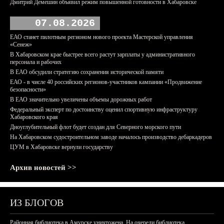
Дмитрий Демешин объявил режим повышенной готовности в Хабаровске
07.08.2026
ЕАО станет пилотным регионом нового проекта Мастерской управления
«Сенеж»
В Хабаровском крае быстрее всего растут зарплаты у административного
персонала и рабочих
В ЕАО обсудили стратегию сохранения исторической памяти
ЕАО - в числе 40 российских регионов-участников кампании «Продвижение
безопасности»
В ЕАО значительно увеличены объемы дорожных работ
Федеральный эксперт по достоинству оценил спортивную инфраструктуру
Хабаровского края
Дноуглубительный флот будет создан для Северного морского пути
На Хабаровском судостроительном заводе началось производство дебаркадеров
ЦУМ в Хабаровске вернули государству
Архив новостей >>
ИЗ БЛОГОВ
Районная библиотека в Амурске уничтожена. На очереди библиотека