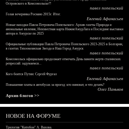
Островского в Комсомольске?!
павел попельский
Голая вечеринка Роснано 2015г. Итог.
Евгений Афанасьев
Новые находки Павла Петровича Попельского: Архив газеты Природа и
аномальные явления, Неизвестная карта НижнеАмурЛага и Последние выставки
автора в Амурске по 2025
павел попельский
Официальные публикации Павла Петровича Попельского 2023-2025 в Болгарии,
в газетах Тихоокеанская Звезда и Наш Город Амурск
павел попельский
Комсомольск официально продолжает отмечать День памяти жертв сталинских
репрессий: задумаемся...
павел попельский
Кого боится Путин: Сергей Фургал
Евгений Афанасьев
Повышение платы в автобусах за проезд: кто виноват, и что делать?
Олег Паньков
Архив блогов >>
НОВОЕ НА ФОРУМЕ
Трилогия "Китобои" А. Вахова.