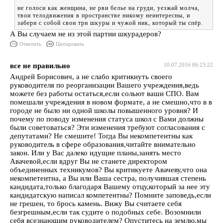
не голоси как женщина, не рви белье на груди, уезжай молча,
твои телодвижения в пространстве никому неинтересны, и
забери с собой свои три шкуры и чужой ник, который ты спёр.
А Вы случаем не из этой партии шкурадеров?
Ответить
Цитировать
все не правильно
10.07.2016 06:23:22
Андрей Борисович, а не слабо критикнуть своего
руководителя по реорганизации Вашего учреждения,ведь
можете без работы остаться,если сольют ваши СПО. Вам
помешали учреждения в новом формате, а не смешно,что в в
городе не было ни одной школы повышенного уровня? И
почему по поводу изменения статуса школ с Вами должны
были советоваться? Эти изменения требуют согласования с
депутатами? Не смешите! Тогда Вы некомпетентны как
руководитель в сфере образования,читайте внимательно
закон. Или у Вас далеко идущие планы,занять место
Авачевой,если вдруг Вы не станете директором
объединенных техникумов? Вы критикуете Авачеву,что она
некомпетентна, а Вы или Ваша сестра, получившая степень
кандидата,только благодаря Вашему отцу,который за нее эту
кандидатскую написал компетентны? Помните заповедь,если
не грешен, то брось камень. Вижу Вы считаете себя
безгрешным,если так судите о подобных себе. Возомнили
себя всезнающим руководителем? Опуститесь на землю,мы