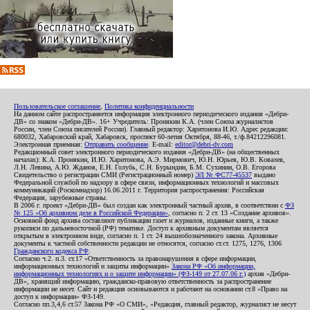
Пользовательское соглашение
,
Политика конфиденциальности
На данном сайте распространяется информация электронного периодического издания «Дебри-
ДВ» со знаком «Дебри-ДВ». 16+ Учредитель: Пронякин К.А. (член Союза журналистов
России, член Союза писателей России). Главный редактор: Харитонова И.Ю. Адрес редакции:
680032, Хабаровский край, Хабаровск, проспект 60-летия Октября, 88-46, т./ф.84212296081.
Электронная приемная:
Отправить сообщение
. E-mail:
editor@debri-dv.com
Редакционный совет электронного периодического издания «Дебри-ДВ» (на общественных
началах): К.А. Пронякин, И.Ю. Харитонова, А.Э. Мирмович, Ю.Н. Юрьев, Ю.В. Ковалев,
Л.Н. Левина, А.Ю. Жданов, Е.Н. Голубь, С.Н. Бурындин, Б.М. Сухинин, О.В. Егорова
Свидетельство о регистрации СМИ (Регистрационный номер)
ЭЛ № ФС77-45537
выдано
Федеральной службой по надзору в сфере связи, информационных технологий и массовых
коммуникаций (Роскомнадзор) 16.06.2011 г. Территория распространения: Российская
Федерация, зарубежные страны.
В 2006 г. проект «Дебри-ДВ» был создан как электронный частный архив, в соответствии с
ФЗ
№ 125 «Об архивном деле в Российской Федерации»
, согласно п. 2 ст. 13 «Создание архивов».
Основной фонд архива составляют публикации газет и журналов, изданные книги, а также
рукописи по дальневосточной (РФ) тематике. Доступ к архивным документам является
открытым в электронном виде, согласно п. 1 ст. 24 вышеобозначенного закона. Архивные
документы к частной собственности редакции не относятся, согласно ст.ст. 1275, 1276, 1306
Гражданского кодекса РФ
.
Согласно ч.2. п.3. ст.17 «Ответственность за правонарушения в сфере информации,
информационных технологий и защиты информации»
Закона РФ «Об информации,
информационных технологиях и о защите информации» (ФЗ-149 от 27.07.06 г.)
архив «Дебри-
ДВ», хранящий информацию, гражданско-правовую ответственность за распространение
информации не несет. Сайт и редакция основываются и работают на основании ст.8 «Право на
доступ к информации» ФЗ-149.
Согласно пп.3,4,6 ст.57 Закона РФ «О СМИ», «Редакция, главный редактор, журналист не несут