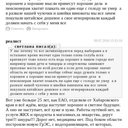
хорошем а хорошие мысли принесут хорошие дела и
пенсионерам хватит плакать ни один еще с голоду не умер а
в развале нашей чулочки и швейки виноваты мы все зачем
покупали китайское дешевое а свое игнорировали каждый
должен начать с себя у меня все
Ответить
Цитировать
реалист
09.07.2016 13:31:16
светлана
У нас почему то все активизируются перед выборами а в
остальное время молчат одна только елена голубь всех
критикует тоже плохо есть ведь хорошее в нашем городе вот
например наши дети и танцоры и спортсмены занимают
призовые места по всей россии а если дети хорошие значит
область не пропадет и вообще сейчас надо думать только о
хорошем а хорошие мысли принесут хорошие дела и
пенсионерам хватит плакать ни один еще с голоду не умер а в
развале нашей чулочки и швейки виноваты мы все зачем
покупали китайское дешевое а свое игнорировали каждый
должен начать с себя у меня все
Вот уже больше 25 лет, как ЕАО, отделили от Хабаровского
края и всё ждём, когда наступит хорошее и светлое будущее.
А оно не наступает, всё хуже и хуже. Работы путёвой нет, за
услуги ЖКХ и продукты в магазинах,за лекарства, дерут
три!!! шкуры!!! Дорог нет, медицины нет. Под боком области
построили новую ГрЭС, с водохранилищем, от которых,