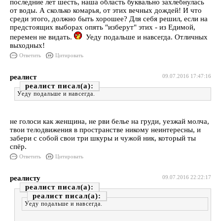
последние лет шесть, наша область буквально захлебнулась
от воды. А сколько комарья, от этих вечных дождей! И что
среди этого, должно быть хорошее? Для себя решил, если на
предстоящих выборах опять "изберут" этих - из Едимой,
перемен не видать.
Уеду подальше и навсегда. Отличных
выходных!
Ответить
Цитировать
реалист
09.07.2016 17:47:16
реалист
Уеду подальше и навсегда.
не голоси как женщина, не рви белье на груди, уезжай молча,
твои телодвижения в пространстве никому неинтересны, и
забери с собой свои три шкуры и чужой ник, который ты
спёр.
Ответить
Цитировать
реалисту
09.07.2016 22:22:17
реалист
реалист
Уеду подальше и навсегда.