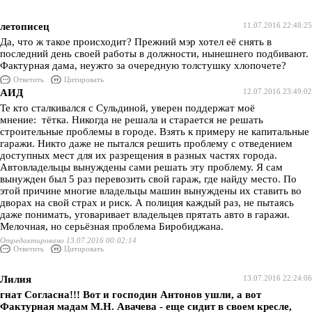
летописец
11.07.2016 22:48:25
Да, что ж такое происходит? Прежний мэр хотел её снять в
последний день своей работы в должности, нынешнего подбивают.
Фактурная дама, неужто за очередную толстушку хлопочете?
Ответить
Цитировать
АИД
12.07.2016 23:49:02
Те кто сталкивался с Сульдиной, уверен поддержат моё
мнение: тётка. Никогда не решала и старается не решать
строительные проблемы в городе. Взять к примеру не капитальные
гаражи. Никто даже не пытался решить проблему с отведением
доступных мест для их разрещения в разных частях города.
Автовладельцы вынуждены сами решать эту проблему. Я сам
вынужден был 5 раз перевозить свой гараж, где найду место. По
этой причине многие владельцы машин вынуждены их ставить во
дворах на свой страх и риск. А полиция каждый раз, не пытаясь
даже понимать, уговаривает владельцев прятать авто в гаражи.
Мелочная, но серьёзная проблема Биробиджана.
Отредактировано 13.07.2016 00:02:14
Ответить
Цитировать
Лилия
13.07.2016 22:24:06
гнат Согласна!!! Вот и господин Антонов ушли, а вот
Фактурная мадам М.Н. Авачева - еще сидит в своем кресле,