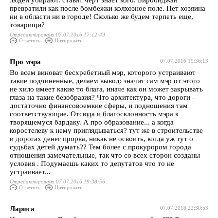
людей убирают. ставят черт знает кого. Биробиджан
превратили как после бомбежки колхозное поле. Нет хозяина
ни в области ни в городе! Сколько же будем терпеть еще,
товарищи?
Отредактировано 07.07.2016 17:12:49
Ответить
Цитировать
Про мэра
07.07.2016 19:36:13
Во всем виноват бесхребетный мэр, которого устраивают
такие подчиненные, делаем вывод: значит сам мэр от этого
не хило имеет какие то блага, иначе как он может закрывать
глаза на такие безобразия? Что архитектура, что дороги -
достаточно финансовоемкие сферы, и подношения там
соответствующие. Отсюда и благосклонность мэра к
творящемуся бардаку. А про образование... а когда
коростелеву к нему приглядываться? тут же в строительстве
и дорогах денег прорва, никак не освоить, когда уж тут о
судьбах детей думать?? Тем более с прокурором города
отношения замечательные, так что со всех сторон созданы
условия . Подумаешь каких то депутатов что то не
устраивает...
Отредактировано 07.07.2016 19:38:56
Ответить
Цитировать
Лариса
07.07.2016 22:30:53