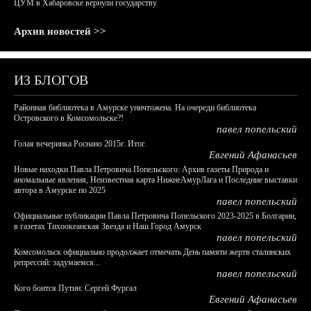
ЦУМ в Хабаровске вернули государству
Архив новостей >>
ИЗ БЛОГОВ
Районная библиотека в Амурске уничтожена. На очереди библиотека
Островского в Комсомольске?!
павел попельский
Голая вечеринка Роснано 2015г. Итог.
Евгений Афанасьев
Новые находки Павла Петровича Попельского: Архив газеты Природа и
аномальные явления, Неизвестная карта НижнеАмурЛага и Последние выставки
автора в Амурске по 2025
павел попельский
Официальные публикации Павла Петровича Попельского 2023-2025 в Болгарии,
в газетах Тихоокеанская Звезда и Наш Город Амурск
павел попельский
Комсомольск официально продолжает отмечать День памяти жертв сталинских
репрессий: задумаемся...
павел попельский
Кого боится Путин: Сергей Фургал
Евгений Афанасьев