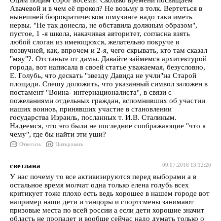
Оцим поцим сорог восемь! Сколько времени посвящаем
Авачевой и в чем её прокол? Не возьму в толк. Вертеться в
нынешней бюрократическом шмузинге надо таки иметь
нервы. "Не так донесла, не обставила должным образом",
пустое, 1 -я школа, накачивая авторитет, согласна взять
любой слоган из имеющюхся, желательно покруче и
позвучней, как, впрочем и 2-я, чего скрывать, кто там сказал
"мяу"?. Отстаньте от дамы. Давайте займемся архитектурой
города, вот написала в своей статье уважаемая, безусловно,
Е. Голубь, что дескать "звезду Давида не учли"на Старой
площади. Спешу доложить, что указанный символ заложен в
постамент "Воина- интернационалиста", в связи с
пожеланиями отдельных граждан, вспомнивших об участии
наших воинов, принявших участие в становлении
государства Израиль, посланных т. И.В. Сталиным.
Надеемся, что это были не последние соображающие "что к
чему", где бы найти эти уши?
Ответить
Цитировать
светлана
09.07.2016 13:12:20
У нас почему то все активизируются перед выборами а в
остальное время молчат одна только елена голубь всех
критикует тоже плохо есть ведь хорошее в нашем городе вот
например наши дети и танцоры и спортсмены занимают
призовые места по всей россии а если дети хорошие значит
область не пропадет и вообще сейчас надо думать только о