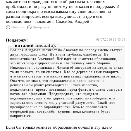
как жители поджидают его чтоб рассказать о своих
проблемах, и ни разу он никому не отказал в поддержке. И
сама неоднократно высказывала ему свои опасения по
разным вопросам, всегда выслушивает, а где в его
полномочиях - помогает! Спасибо, Андрей !
Ответить
Цитировать
Поддержу!
08.07.2016 18:43:04
виталий
Вот зря Андрюха наезжает на Авачову по поводу смены статуса
двух городских школ. Не видит глубины, ошибается. Не
инициатива эта Авачовой. Всё идёт от комитета образования,
это их сговор с директрисами. По глупому опять Марина
Николаевна подставилась. Читали её интервью на медиа не знали
то ли плакать, то ли смеяться. Кто её дёргал за язык говорить,
что смена статуса- это инициатива самих педколлективов школ.
Она что, не знает, что педколлективы давно ничего не
решают.Всем рулит руководитель. Стала известно,
педколлектив просто поставили перед фактом о смене статуса,а
потом всё оформили. Предупредили, что придётся
поднапрячься, при этом директриса радостно сообщила, что
зарплата останется та же, у учителей разумеется. Такой вот
преобразование по биробиджански. Кто-то пропиарится
очередной раз, сострижёт, купоны пока коллектив будет
напрягаться.
Если бы только комитет образования области эту идею