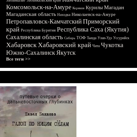
Забайкалье
Забайкальский край
Комсомольск-на-Амуре
Магадан
Курилы
Корякия
Магаданская область
Николаевск-на-Амуре
Находка
Приморский
Петропавловск-Камчатский
край
Республика Саха (Якутия)
Республика Бурятия
Сахалинская область
ТОФ
Тында
Улан-Удэ
Уссурийск
Сибирь
Хабаровск
Хабаровский край
Чукотка
Чита
Южно-Сахалинск
Якутск
Все теги >>