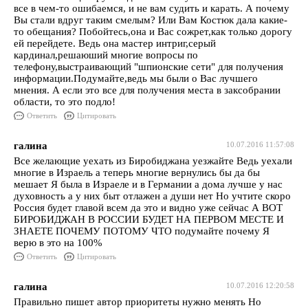
все в чем-то ошибаемся, и не вам судить и карать. А почему
Вы стали вдруг таким смелым? Или Вам Костюк дала какие-
то обещания? Побойтесь,она и Вас сожрет,как только дорогу
ей перейдете. Ведь она мастер интриг,серый
кардинал,решаюший многие вопросы по
телефону,выстраивающий "шпионские сети" для получения
информации.Подумайте,ведь мы были о Вас лучшего
мнения. А если это все для получения места в заксобрании
области, то это подло!
Ответить
Цитировать
галина
10.07.2016 11:57:08
Все желающие уехать из Биробиджана уезжайте Ведь уехали
многие в Израель а теперь многие вернулись бы да бы
мешает Я была в Израеле и в Германии а дома лучше у нас
духовность а у них быт отлажен а души нет Но учтите скоро
Россия будет главой всем да это и видно уже сейчас А ВОТ
БИРОБИДЖАН В РОССИИ БУДЕТ НА ПЕРВОМ МЕСТЕ И
ЗНАЕТЕ ПОЧЕМУ ПОТОМУ ЧТО подумайте почему Я
верю в это на 100%
Ответить
Цитировать
галина
10.07.2016 12:20:58
Правильно пишет автор приоритеты нужно менять Но