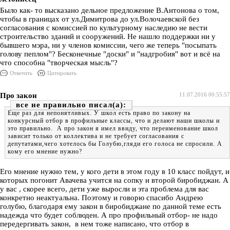
Было как- то высказано дельное предложение В.Антонова о том,
чтобы в границах от ул.Димитрова до ул.Волочаевской без
согласования с комиссией по культурному наследию не вести
строительство зданий и сооружений. Не нашло поддержки ни у
бывшего мэра, ни у членов комиссии, чего же теперь "посыпать
голову пеплом"? Бесконечные "доски" и "надгробия" вот и всё на
что способна "творческая мысль"?
Ответить
Цитировать
Про закон
11.07.2016 00:55:57
все не правильно
Еще раз для непонятливых. У школ есть право по закону на
конкурсный отбор в профильные классы, что и делают наши школы и
это правильно. А про закон я имел ввиду, что переименование школ
зависит только от коллектива и не требует согласования с
депутатами,чего хотелось бы Голубю,гляди его голоса не спросили. А
кому его мнение нужно?
Его мнение нужно тем, у кого дети в этом году в 10 класс пойдут, и
которых погонит Авачева учится на сопку и второй биробиджан. А
у вас , скорее всего, дети уже выросли и эта проблема для вас
конкретно неактуальна. Поэтому и говорю спасибо Андрею
голубю, благодаря ему закон в биробиджане по данной теме есть
надежда что будет соблюден. А про профильный отбор- не надо
передергивать закон, в нем тоже написано, что отбор в