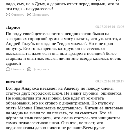
надо, ему, не в Думу, а держать ответ перед людьми, что за
эти годы - накуралесели!
Ответить
Цитировать
Ларисе
08.07.2016 01:13:06
По роду своей деятельности я неоднократно бывал на
заседаниях городской думы и могу сказать, что уж кто-то, а
Андрей Голубь никогда не "сидел молчал". Но и не орал
попусту. Его точка зрения, которую он не стеснялся
высказывать, даже если она шла вразрез с позицией более
старших и опытных коллег, лично мне всегда казалась очень
здравой
Ответить
Цитировать
виталий
08.07.2016 01:28:17
Вот зря Андрюха наезжает на Авачову по поводу смены
статуса двух городских школ. Не видит глубины, ошибается.
Не инициатива эта Авачовой. Всё идёт от комитета
образования, это их сговор с директрисами. По глупому
опять Марина Николаевна подставилась. Читали её интервью
на медиа не знали то ли плакать, то ли смеяться. Кто её
дёргал за язык говорить, что смена статуса- это инициатива
самих педколлективов школ. Она что, не знает, что
педколлективы давно ничего не решают.Всем рулит