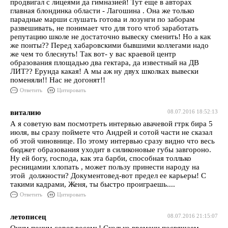
продвигал с лицеями да гимназией! Тут еще в авторах
главная блондинка области - Лагошина . Она же только
парадные марши слушать готова и лозунги по заборам
развешивать, не понимает что для того чтоб заработать
репутацию школе не достаточно вывеску сменить! Но а как
же понты?? Перед хабаровскими бывшими коллегами надо
же чем то блеснуть! Так вот- у вас краевой центр
образования площадью два гектара, да известный на ДВ
ЛИТ?? Ерунда какая! А мы аж ну двух школках вывески
поменяли!! Нас не догонят!!
Ответить
Цитировать
виталию
08.07.2016 18:52:13
А я советую вам посмотреть интервью авачевой гтрк бира 5
июля, вы сразу поймете что Андрей и сотой части не сказал
об этой чиновнице. По этому интервью сразу видно что весь
бюджет образования уходит в силиконовые губы завгороно.
Ну ей богу, господа, как эта барби, способная толлько
ресницамии хлопать , может пользу принести народу на
этой должности? Документовед-вот предел ее карьеры! С
такими кадрами, Женя, ты быстро проиграешь....
Ответить
Цитировать
летописец
08.07.2016 21:15:07