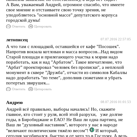
А Вам, уважаемый Андрей, огромное спасибо, что имеете
свое мнение и отстаиваете свою точку зрения, не
уподобляетесь "основной массе" депутатского корпуса
городской думы!
Ответить
Цитировать
летописец
07.07.2016 22:57:05
А что там с площадкой, оставшейся от кафе "Посошек".
Напротив вокзала котлован и масса вопросов...Над видом
Старой площади и прилегающего участка к мэрии надо
поработать, как и над "Арбатом". Такое впечатление, что
"Арбат" проектировал "человек без прописки", а неплохой
монумент в сквере "Дружба", отчасти из символов Кабаллы
надо доработать "по теме", дополнив сюжетами и убрать
потертых звирушек...
Ответить
Цитировать
Андрею
08.07.2016 01:01:53
Андрей всё правильно, выборы начались! Но, скажите
главное, кто стоит у руля, всей этой разрухи, уже долгие
годы, в Биробиджане и ЕАО? Не Ваш ли одна партиец, не
Ваш ли "духовный наставник", которого у нас в народе
"величают политическим тяжёло весом"!
И который,
сегодня засобирался, быстро и от чего то,в Госдуму. А ведь