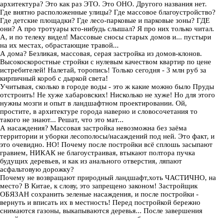
архитектура? Это как раз ЭТО. Это ОНО. Другого названия нет.
Где внятно расположенные улицы? Где массовое благоустройство?
Где детские площадки? Где лесо-парковые и парковые зоны? ГДЕ
они? А про тротуары кто-нибудь слышал? Я про них только читал.
А, и по телеку видел! Массовые сносы старых домов и... пустыри
на их местах, обрастающие травой...
А дома? Безликая, массовая, серая застройка из домов-клонов.
Высокоскоростные стройки с нулевым качеством квартир по цене
истребителей! Налетай, торопись! Только сегодня - 3 млн руб за
кирпичный короб с дыркой света!
Учитывая, сколько в городе воды - это ж какие можно было Пруды
отстроить! Не хуже хабаровских! Нисколько не хуже! Но для этого
нужны мозги и опыт в ландшафтном проектировании. Ой,
простите, в архитектуре города наверно и словосочетания то
такого не знают... Решат, что это мат...
А насаждения? Массовая застройка невозможна без заёма
территории и уборки лесополосы/насаждений под ней. Это факт, и
это очевидно. НО! Почему после постройки всё сплошь засыпают
гравием, НИКАК не благоустраивая, втыкают полтора пучка
будущих деревьев, и как из анального отверстия, ляпают
асфальтовую дорожку?
Почему не возвращают природный ландшафт,хоть ЧАСТИЧНО, на
место? В Китае, к слову, это запрещено законом! Застройщик
ОБЯЗАН сохранить зеленые насаждения, и после постройки -
вернуть и вписать их в местность! Перед постройкой бережно
снимаются газоны, выкапываются деревья... После завершения