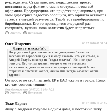
руководитель. Стала известно, педколлектив просто
поставили перед фактом о смене статуса,а потом всё
оформили. Предупредили, что придётся поднапрячься, при
этом директриса радостно сообщила, что зарплата останется
та же, у учителей разумеется. Такой вот преобразование по
биробиджански. Кто-то пропиарится очередной раз,
сострижёт, купоны пока коллектив будет напрягаться.
Ответить
Цитировать
Олег Игоревич
08.07.2016 01:31:34
Ларисе
По роду своей деятельности я неоднократно бывал на
заседаниях городской думы и могу сказать, что уж кто-то, а
Андрей Голубь никогда не "сидел молчал". Но и не орал
попусту. Его точка зрения, которую он не стеснялся
высказывать, даже если она шла вразрез с позицией более
старших и опытных коллег, лично мне всегда казалась очень
здравой
Он просто не стой партией, ЕР в ЕАО уже не в тренде. Глядя
кто там состоит, тошнит.
Отредактировано 08.07.2016 10:47:22
Ответить
Цитировать
Тоже Ларисе
08.07.2016 10:43:15
Живу с Андреем голубем в одном доме, и постоянно вижу