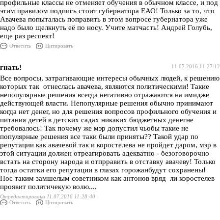
профильные классы не отменяет обучения в обычном классе, и под
этим правилом подпись стоит губернатора ЕАО! Только за то, что
Авачева попыталась поправить в этом вопросе губернатора уже
надо было щелкнуть её по носу. Учите матчасть! Андрей Голубь,
еще раз респект!
Ответить
Цитировать
гнать!
11.07.2016 11:27:12
Все вопросы, затрагивающие интересы обычных людей, к решению
которых так отнеслась авачева, являются политическими! Такие
непопулярные решения всегда негативно отражаются на имидже
действующей власти. Непопулярные решения обычно принимают
когда нет денег, но для решения вопросов профильного обучения и
питания детей в детских садах никаких бюджетных денегне
требовалось! Так почему же мэр допустил чьобы такие не
популярные решения все таки были приняты?? Такой удар по
репутации как авачевой так и коростелева не пройдет даром, мэр в
этой ситуации должен отреагировать адекватно - безоговорочно
встать на сторону народа и отпрравить в отставку авачеву! Только
тогда остатки его репутации в глазах горожанбудут сохранены!
Нос таким замшелым советником как антонов вряд ли коростелев
проявит политичекую волю....
Отредактировано 11.07.2016 11:28:40
Ответить
Цитировать