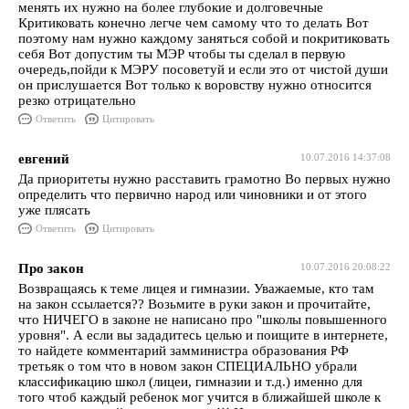
менять их нужно на более глубокие и долговечные
Критиковать конечно легче чем самому что то делать Вот
поэтому нам нужно каждому заняться собой и покритиковать
себя Вот допустим ты МЭР чтобы ты сделал в первую
очередь,пойди к МЭРУ посоветуй и если это от чистой души
он прислушается Вот только к воровству нужно относится
резко отрицательно
Ответить
Цитировать
евгений
10.07.2016 14:37:08
Да приоритеты нужно расставить грамотно Во первых нужно
определить что первично народ или чиновники и от этого
уже плясать
Ответить
Цитировать
Про закон
10.07.2016 20:08:22
Возвращаясь к теме лицея и гимназии. Уважаемые, кто там
на закон ссылается?? Возьмите в руки закон и прочитайте,
что НИЧЕГО в законе не написано про "школы повышенного
уровня". А если вы зададитесь целью и поищите в интернете,
то найдете комментарий замминистра образования РФ
третьяк о том что в новом закон СПЕЦИАЛЬНО убрали
классификацию школ (лицеи, гимназии и т.д.) именно для
того чтоб каждый ребенок мог учится в ближайшей школе к