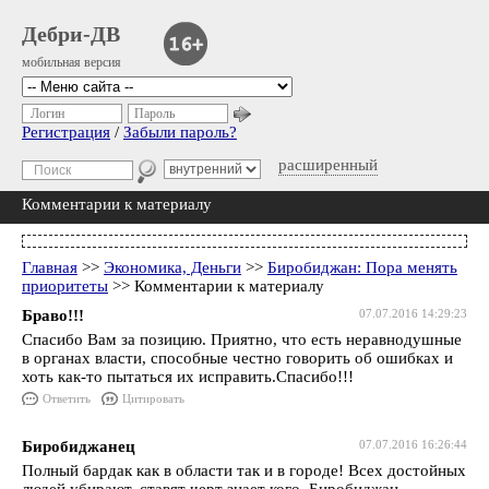
Дебри-ДВ
мобильная версия
Логин
Пароль
Регистрация
/
Забыли пароль?
расширенный
Комментарии к материалу
Главная
>>
Экономика, Деньги
>>
Биробиджан: Пора менять
приоритеты
>> Комментарии к материалу
Браво!!!
07.07.2016 14:29:23
Спасибо Вам за позицию. Приятно, что есть неравнодушные
в органах власти, способные честно говорить об ошибках и
хоть как-то пытаться их исправить.Спасибо!!!
Ответить
Цитировать
Биробиджанец
07.07.2016 16:26:44
Полный бардак как в области так и в городе! Всех достойных