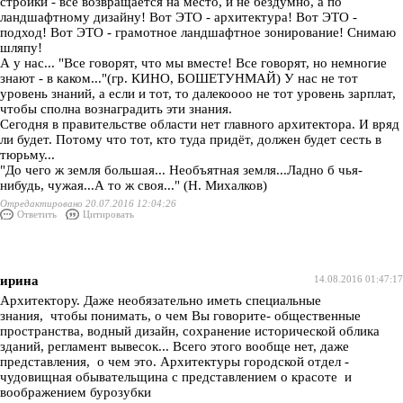
стройки - все возвращается на место, и не бездумно, а по
ландшафтному дизайну! Вот ЭТО - архитектура! Вот ЭТО -
подход! Вот ЭТО - грамотное ландшафтное зонирование! Снимаю
шляпу!
А у нас... "Все говорят, что мы вместе! Все говорят, но немногие
знают - в каком..."(гр. КИНО, БОШЕТУНМАЙ) У нас не тот
уровень знаний, а если и тот, то далекоооо не тот уровень зарплат,
чтобы сполна вознаградить эти знания.
Сегодня в правительстве области нет главного архитектора. И вряд
ли будет. Потому что тот, кто туда придёт, должен будет сесть в
тюрьму...
"До чего ж земля большая... Необъятная земля...Ладно б чья-
нибудь, чужая...А то ж своя..." (Н. Михалков)
Отредактировано 20.07.2016 12:04:26
Ответить
Цитировать
ирина
14.08.2016 01:47:17
Архитектору. Даже необязательно иметь специальные
знания, чтобы понимать, о чем Вы говорите- общественные
пространства, водный дизайн, сохранение исторической облика
зданий, регламент вывесок... Всего этого вообще нет, даже
представления, о чем это. Архитектуры городской отдел -
чудовищная обывательщина с представлением о красоте и
воображением бурозубки