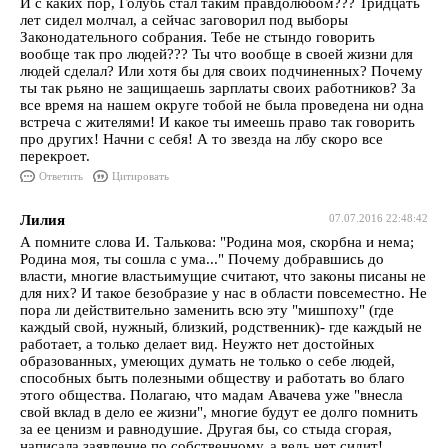
И с каких пор, Голубь стал таким правдолюбом??? Тридцать
лет сидел молчал, а сейчас заговорил под выборы
Законодательного собрания. Тебе не стындо говорить
вообще так про людей??? Ты что вообще в своей жизни для
людей сделал? Или хотя бы для своих подчиненных? Почему
ты так рьяно не защищаешь зарплаты своих работников? За
все время на нашем округе тобой не была проведена ни одна
встреча с жителями! И какое ты имеешь право так говорить
про других! Начни с себя! А то звезда на лбу скоро все
перекроет.
Ответить
Цитировать
Лилия
07.07.2016 22:48:42
А помните слова И. Талькова: "Родина моя, скорбна и нема;
Родина моя, ты сошла с ума..." Почему добравшись до
власти, многие властьимущие считают, что законы писаны не
для них? И такое безобразие у нас в области повсеместно. Не
пора ли действительно заменить всю эту "мишпоху" (где
каждый свой, нужный, близкий, родственник)- где каждый не
работает, а только делает вид. Неужто нет достойных
образованных, умеющих думать не только о себе людей,
способных быть полезными обществу и работать во благо
этого общества. Полагаю, что мадам Авачева уже "внесла
свой вклад в дело ее жизни", многие будут ее долго помнить
за ее ценизм и равнодушие. Другая бы, со стыда сгорая,
написала заявление по собственному, а ведь нет сидит!