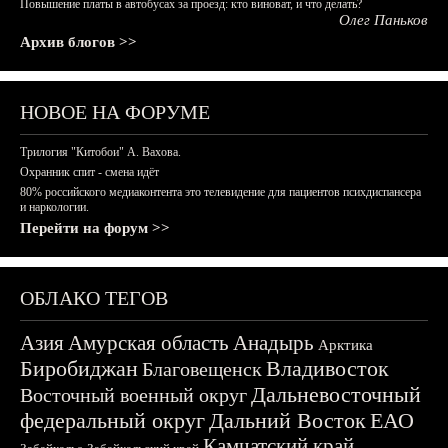
Повышение платы в автобусах за проезд: кто виноват, и что делать?
Олег Паньков
Архив блогов >>
НОВОЕ НА ФОРУМЕ
Трилогия "Китобои" А. Вахова.
Охранник спит - смена идёт
80% российского медиаконтента это телевидение для пациентов психдиспансера
и наркологии.
Перейти на форум >>
ОБЛАКО ТЕГОВ
Азия
Амурская область
Анадырь
Арктика
Биробиджан
Владивосток
Благовещенск
Дальневосточный
Восточный военный округ
федеральный округ
Дальний Восток
ЕАО
Камчатский край