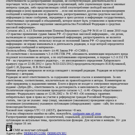
ответственности за распространение сведений, не соответствующих действительности и
порочащих честь и достоинство граждан и организаций, либо ущемляющих права и законные
интересы граждан, либо представляющих собой злоупотребление свободой массовой
информации и (или) правами журналиста: ...если они являются дословным воспроизведением
сообщений и материалов или их фрагментов, распространенных другим средством массовой
информации (а также сообщения, переданные в пресс-релизах и информация государственных,
общественных организаций и объединений), которое может быть установлено и привлечено к
ответственности за данное нарушение законодательства Российской Федерации о средствах
массовой информации».
Согласно абз.3, п.13 Постановления Пленума Верховного Суда РФ №16 от 15 июня 2010 года
«О практике применения судами Закона РФ «О средствах массовой информации», «по делам,
вытекающим из содержания распространенной информации, распространитель не является
надлежащим ответчиком, поскольку исходя из положений Закона РФ «О средствах массовой
информации» не вправе вмешиваться в деятельность редакции, в ходе которой определяется
содержание сообщений и материалов».
Воспользуйтесь «Правом на ответ» (ст.46 Закона РФ «О СМИ»).
«В соответствии с положением ч.3 ст.196 ГПК РФ, обязанность компенсации морального вреда
подлежит возложению на авторов, а по опубликованию опровержения, в порядке ч.2 ст.152 ГК
РФ - на учредителя и главного редактор», - из апелляционного определения Хабаровского
краевого суда от 22.08.2012 г. (дело №33-5325/2012) председательствующего И.И.Куликовой,
судей С.И.Дорожко, Н.В.Пестовой.
Мнения авторов материалов не всегда совпадают с позицией редакции. Редакция не вступает в
переписку с авторами.
Редакция не несет ответственность за содержание внешних ссылок и комментариев. За них
ответственны, соответственно, исключительно их правообладатели и авторы. Комментарии на
сайте приравнены к выражению мнения. Блоги и форум не входят в электронное периодическое
издание «Дебри-ДВ», ответственность за достоверность и наполняемость несут авторы.
Политические опросы/голосования проводятся согласно ч.2. ст.46 «Опросы общественного
мнения» Федерального закона от 12.06.2002 г. № 67-ФЗ «Об основных гарантиях
избирательных прав и права на участие в референдуме граждан Российской Федерации»;
считать, там где не указано: лицо (лица), заказавшее (заказавших) проведение опроса и
оплатившее (оплативших) указанную публикацию (обнародование) - едино - сайт, без оплаты -
безвозмездно/бесплатно.
Часовой пояс сервера UTC+11 (AEST), фактически +8 мск.
Если вы обнаружили ошибки на сайте, пожалуйста,
сообщите нам об этом
.
Распространение информации о политической, социальной, духовной жизни общества,
публикации на актуальные темы, просветительские функции. Для мужчин и женщин. 16+ для
детей старше 16 лет.
СМИ не получает субсидий.
Адреса сайта:
DEBRI-DV.COM
,
DEBRI-DV.RU
.