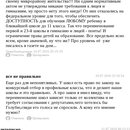
своему микрорайону жительства!!! Ни одним нормативным
актом не утверждены никакие требования к лицея и
гимназиям, ну просто нету этого нигде! От них отказались на
федеральном уровне для того, чтобы обеспечить
ДОСТУПНОСТЬ для обучения ЛЮБОМУ ребенку в
ближайшей школе до 11 класса. Так что переименование
первой и 23-й школы в гимназию и лицей - понты! И
ограничение права детей на образование. Все предельно ясно
всем, кроме авачевой, ну что же? Про уровень её уже
писалось в газете на дом...
Отредактировано 10.07.2016 20:19:59
Ответить
Цитировать
все не правильно
10.07.2016 23:10:54
Еще раз для непонятливых. У школ есть право по закону на
конкурсный отбор в профильные классы, что и делают наши
школы и это правильно. А про закон я имел ввиду, что
переименование школ зависит только от коллектива и не
требует согласования с депутатами,чего хотелось бы
Голубю,гляди его голоса не спросили. А кому его мнение
нужно?
Ответить
Цитировать
летописец
11.07.2016 00:13:11