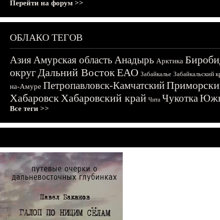
Перейти на форум >>
ОБЛАКО ТЕГОВ
Бироби
Азия
Амурская область
Анадырь
Арктика
округ
Дальний Восток
ЕАО
Забайкалье
Забайкальский к
Приморски
Петропавловск-Камчатский
на-Амуре
Хабаровск
Хабаровский край
Чукотка
Южн
Чита
Все теги >>