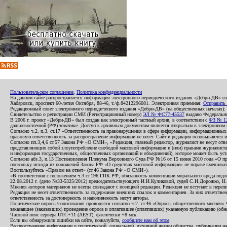
Пользовательское соглашение
,
Политика конфиденциальности
На данном сайте распространяется информация электронного периодического издания «Дебри-ДВ» с
Хабаровск, проспект 60-летия Октября, 88-46, т./ф.84212296081. Электронная приемная:
Отправить
Редакционный совет электронного периодического издания «Дебри-ДВ» (на общественных началах
Свидетельство о регистрации СМИ (Регистрационный номер)
ЭЛ № ФС77-45537
выдано Федеральной
В 2006 г. проект «Дебри-ДВ» был создан как электронный частный архив, в соответствии с
ФЗ № 12
дальневосточной (РФ) тематике. Доступ к архивным документам является открытым в электронном вид
Согласно ч.2. п.3. ст.17 «Ответственность за правонарушения в сфере информации, информационн
правовую ответственность за распространение информации не несет. Сайт и редакция основываются 
Согласно пп.3,4,6 ст.57 Закона РФ «О СМИ», «Редакция, главный редактор, журналист не несут отв
представляющих собой злоупотребление свободой массовой информации и (или) правами журналиста:
и информация государственных, общественных организаций и объединений), которое может быть уста
Согласно абз.3, п.13 Постановления Пленума Верховного Суда РФ №16 от 15 июня 2010 года «О пр
поскольку исходя из положений Закона РФ «О средствах массовой информации» не вправе вмешивать
Воспользуйтесь «Правом на ответ» (ст.46 Закона РФ «О СМИ»).
«В соответствии с положением ч.3 ст.196 ГПК РФ, обязанность компенсации морального вреда подле
22.08.2012 г. (дело №33-5325/2012) председательствующего И.И.Куликовой, судей С.И.Дорожко, Н
Мнения авторов материалов не всегда совпадают с позицией редакции. Редакция не вступает в перепи
Редакция не несет ответственность за содержание внешних ссылок и комментариев. За них ответств
ответственность за достоверность и наполняемость несут авторы.
Политические опросы/голосования проводятся согласно ч.2. ст.46 «Опросы общественного мнения» Фе
заказавшее (заказавших) проведение опроса и оплатившее (оплативших) указанную публикацию (обнаро
Часовой пояс сервера UTC+11 (AEST), фактически +8 мск.
Если вы обнаружили ошибки на сайте, пожалуйста,
сообщите нам об этом
.
Распространение информации о политической, социальной, духовной жизни общества, публикации на