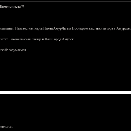
 Комсомольске?!
 явления, Неизвестная карта НижнеАмурЛага и Последние выставки автора в Амурске 
азетах Тихоокеанская Звезда и Наш Город Амурск
сий: задумаемся...
ркологии.