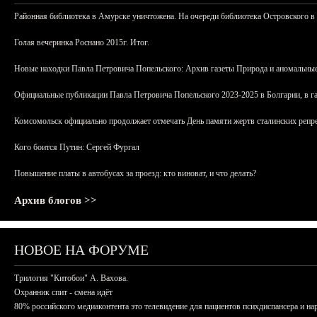
Районная библиотека в Амурске уничтожена. На очереди библиотека Островского в
Голая вечеринка Роснано 2015г. Итог.
Новые находки Павла Петровича Попельского: Архив газеты Природа и аномальные
Официальные публикации Павла Петровича Попельского 2023-2025 в Болгарии, в г
Комсомольск официально продолжает отмечать День памяти жертв сталинских репрес
Кого боится Путин: Сергей Фургал
Повышение платы в автобусах за проезд: кто виноват, и что делать?
Архив блогов >>
НОВОЕ НА ФОРУМЕ
Трилогия "Китобои" А. Вахова.
Охранник спит - смена идёт
80% российского медиаконтента это телевидение для пациентов психдиспансера и на