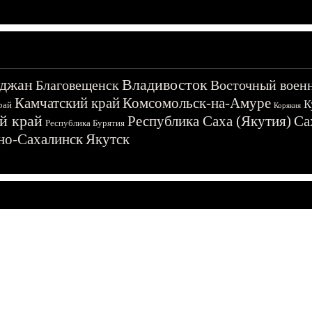
джан
Владивосток
Благовещенск
Восточный воен
Камчатский край
Комсомольск-на-Амуре
К
рай
Корякия
й край
Республика Саха (Якутия)
Са
Республика Бурятия
о-Сахалинск
Якутск