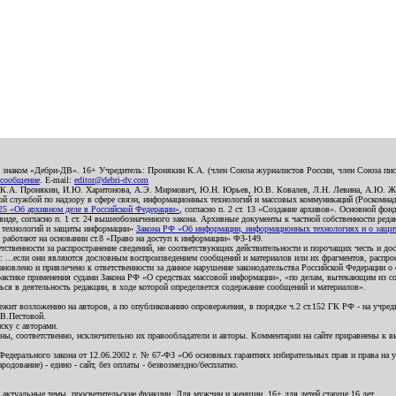
о знаком «Дебри-ДВ». 16+ Учредитель: Пронякин К.А. (член Союза журналистов России, член Союза писа
 сообщение
. E-mail:
editor@debri-dv.com
): К.А. Пронякин, И.Ю. Харитонова, А.Э. Мирмович, Ю.Н. Юрьев, Ю.В. Ковалев, Л.Н. Левина, А.Ю. Ж
 службой по надзору в сфере связи, информационных технологий и массовых коммуникаций (Роскомнадзо
5 «Об архивном деле в Российской Федерации»
, согласно п. 2 ст. 13 «Создание архивов». Основной фон
е, согласно п. 1 ст. 24 вышеобозначенного закона. Архивные документы к частной собственности редакци
ых технологий и защиты информации»
Закона РФ «Об информации, информационных технологиях и о защите
и работают на основании ст.8 «Право на доступ к информации» ФЗ-149.
етственности за распространение сведений, не соответствующих действительности и порочащих честь и д
 ...если они являются дословным воспроизведением сообщений и материалов или их фрагментов, распро
новлено и привлечено к ответственности за данное нарушение законодательства Российской Федерации о
актике применения судами Закона РФ «О средствах массовой информации», «по делам, вытекающим из со
ся в деятельность редакции, в ходе которой определяется содержание сообщений и материалов».
жит возложению на авторов, а по опубликованию опровержения, в порядке ч.2 ст.152 ГК РФ - на учредит
.В.Пестовой.
ску с авторами.
енны, соответственно, исключительно их правообладатели и авторы. Комментарии на сайте приравнены к
дерального закона от 12.06.2002 г. № 67-ФЗ «Об основных гарантиях избирательных прав и права на уча
дование) - едино - сайт, без оплаты - безвозмездно/бесплатно.
 актуальные темы, просветительские функции. Для мужчин и женщин. 16+ для детей старше 16 лет.