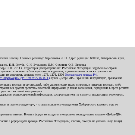
телей России). Главный редактор: Харитонова И.Ю. Адрес редакции: 680032, Хабаровский край,
данов, Е.Н. Голубь, С.Н. Бурындин, Б.М. Сухинин, О.В. Егорова
р) 16.06.2011 г. Территория распространения: Российская Федерация, зарубежные страны.
д архива составляют публикации газет и журналов, изданные книги, а также рукописи по
и не относятся, согласно ст.ст. 1275, 1276, 1306
Гражданского кодекса РФ
.
 информации» (ФЗ-149 от 27.07.06 г.)
архив «Дебри-ДВ», хранящий информацию, гражданско-
остоинство граждан и организаций, либо ущемляющих права и законные интересы граждан, либо
страненных другим средством массовой информации (а также сообщения, переданные в пресс-релизах
 средствах массовой информации».
держания распространенной информации, распространитель не является надлежащим ответчиком,
еля и главного редактор», - из апелляционного определения Хабаровского краевого суда от
 выражению мнения. Блоги и форум не входят в электронное периодическое издание «Дебри-ДВ»,
стие в референдуме граждан Российской Федерации»; считать, там где не указано: лицо (лица),