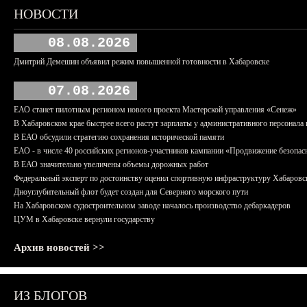
НОВОСТИ
08.08.2026
Дмитрий Демешин объявил режим повышенной готовности в Хабаровске
07.08.2026
ЕАО станет пилотным регионом нового проекта Мастерской управления «Сенеж»
В Хабаровском крае быстрее всего растут зарплаты у административного персонала 
В ЕАО обсудили стратегию сохранения исторической памяти
ЕАО - в числе 40 российских регионов-участников кампании «Продвижение безопас
В ЕАО значительно увеличены объемы дорожных работ
Федеральный эксперт по достоинству оценил спортивную инфраструктуру Хабаровс
Дноуглубительный флот будет создан для Северного морского пути
На Хабаровском судостроительном заводе началось производство дебаркадеров
ЦУМ в Хабаровске вернули государству
Архив новостей >>
ИЗ БЛОГОВ