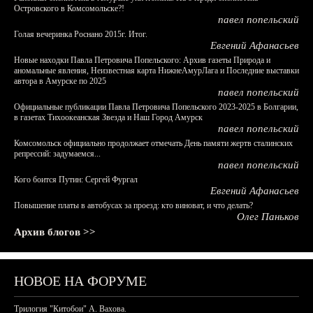
Островского в Комсомольске?!
павел попельский
Голая вечеринка Роснано 2015г. Итог.
Евгений Афанасьев
Новые находки Павла Петровича Попельского: Архив газеты Природа и
аномальные явления, Неизвестная карта НижнеАмурЛага и Последние выставки
автора в Амурске по 2025
павел попельский
Официальные публикации Павла Петровича Попельского 2023-2025 в Болгарии,
в газетах Тихоокеанская Звезда и Наш Город Амурск
павел попельский
Комсомольск официально продолжает отмечать День памяти жертв сталинских
репрессий: задумаемся...
павел попельский
Кого боится Путин: Сергей Фургал
Евгений Афанасьев
Повышение платы в автобусах за проезд: кто виноват, и что делать?
Олег Паньков
Архив блогов >>
НОВОЕ НА ФОРУМЕ
Трилогия "Китобои" А. Вахова.