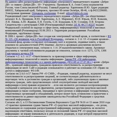
На данном сайте распространяется информация электронного периодического издания «Дебри-
ДВ» со знаком «Дебри-ДВ». 16+ Учредитель: Пронякин К.А. (член Союза журналистов
России, член Союза писателей России). Главный редактор: Харитонова И.Ю. Адрес редакции:
680032, Хабаровский край, Хабаровск, проспект 60-летия Октября, 88-46, т./ф.84212296081.
Электронная приемная:
Отправить сообщение
. E-mail:
editor@debri-dv.com
Редакционный совет электронного периодического издания «Дебри-ДВ» (на общественных
началах): К.А. Пронякин, И.Ю. Харитонова, А.Э. Мирмович, Ю.Н. Юрьев, Ю.В. Ковалев,
Л.Н. Левина, А.Ю. Жданов, Е.Н. Голубь, С.Н. Бурындин, Б.М. Сухинин, О.В. Егорова
Свидетельство о регистрации СМИ (Регистрационный номер)
ЭЛ № ФС77-45537
выдано
Федеральной службой по надзору в сфере связи, информационных технологий и массовых
коммуникаций (Роскомнадзор) 16.06.2011 г. Территория распространения: Российская
Федерация, зарубежные страны.
В 2006 г. проект «Дебри-ДВ» был создан как электронный частный архив, в соответствии с
ФЗ
№ 125 «Об архивном деле в Российской Федерации»
, согласно п. 2 ст. 13 «Создание архивов».
Основной фонд архива составляют публикации газет и журналов, изданные книги, а также
рукописи по дальневосточной (РФ) тематике. Доступ к архивным документам является
открытым в электронном виде, согласно п. 1 ст. 24 вышеобозначенного закона. Архивные
документы к частной собственности редакции не относятся, согласно ст.ст. 1275, 1276, 1306
Гражданского кодекса РФ
.
Согласно ч.2. п.3. ст.17 «Ответственность за правонарушения в сфере информации,
информационных технологий и защиты информации»
Закона РФ «Об информации,
информационных технологиях и о защите информации» (ФЗ-149 от 27.07.06 г.)
архив «Дебри-
ДВ», хранящий информацию, гражданско-правовую ответственность за распространение
информации не несет. Сайт и редакция основываются и работают на основании ст.8 «Право на
доступ к информации» ФЗ-149.
Согласно пп.3,4,6 ст.57 Закона РФ «О СМИ», «Редакция, главный редактор, журналист не несут
ответственности за распространение сведений, не соответствующих действительности и
порочащих честь и достоинство граждан и организаций, либо ущемляющих права и законные
интересы граждан, либо представляющих собой злоупотребление свободой массовой
информации и (или) правами журналиста: ...если они являются дословным воспроизведением
сообщений и материалов или их фрагментов, распространенных другим средством массовой
информации (а также сообщения, переданные в пресс-релизах и информация государственных,
общественных организаций и объединений), которое может быть установлено и привлечено к
ответственности за данное нарушение законодательства Российской Федерации о средствах
массовой информации».
Согласно абз.3, п.13 Постановления Пленума Верховного Суда РФ №16 от 15 июня 2010 года
«О практике применения судами Закона РФ «О средствах массовой информации», «по делам,
вытекающим из содержания распространенной информации, распространитель не является
надлежащим ответчиком, поскольку исходя из положений Закона РФ «О средствах массовой
информации» не вправе вмешиваться в деятельность редакции, в ходе которой определяется
содержание сообщений и материалов».