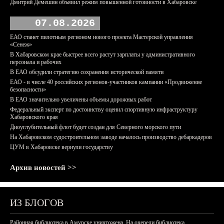
Дмитрий Демешин объявил режим повышенной готовности в Хабаровске
07.08.2026
ЕАО станет пилотным регионом нового проекта Мастерской управления
«Сенеж»
В Хабаровском крае быстрее всего растут зарплаты у административного
персонала и рабочих
В ЕАО обсудили стратегию сохранения исторической памяти
ЕАО - в числе 40 российских регионов-участников кампании «Продвижение
безопасности»
В ЕАО значительно увеличены объемы дорожных работ
Федеральный эксперт по достоинству оценил спортивную инфраструктуру
Хабаровского края
Дноуглубительный флот будет создан для Северного морского пути
На Хабаровском судостроительном заводе началось производство дебаркадеров
ЦУМ в Хабаровске вернули государству
Архив новостей >>
ИЗ БЛОГОВ
Районная библиотека в Амурске уничтожена. На очереди библиотека