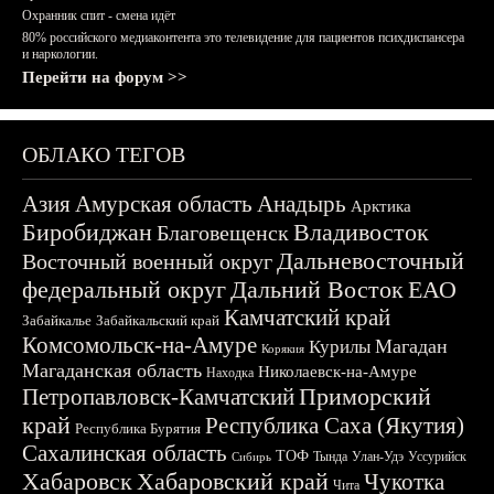
Охранник спит - смена идёт
80% российского медиаконтента это телевидение для пациентов психдиспансера
и наркологии.
Перейти на форум >>
ОБЛАКО ТЕГОВ
Азия
Амурская область
Анадырь
Арктика
Биробиджан
Владивосток
Благовещенск
Дальневосточный
Восточный военный округ
федеральный округ
Дальний Восток
ЕАО
Камчатский край
Забайкалье
Забайкальский край
Комсомольск-на-Амуре
Магадан
Курилы
Корякия
Магаданская область
Николаевск-на-Амуре
Находка
Приморский
Петропавловск-Камчатский
край
Республика Саха (Якутия)
Республика Бурятия
Сахалинская область
ТОФ
Тында
Улан-Удэ
Уссурийск
Сибирь
Хабаровск
Хабаровский край
Чукотка
Чита