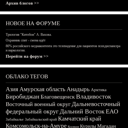
Архив блогов >>
НОВОЕ НА ФОРУМЕ
Трилогия "Китобои" А. Вахова.
Охранник спит - смена идёт
80% российского медиаконтента это телевидение для пациентов психдиспансера
и наркологии.
Перейти на форум >>
ОБЛАКО ТЕГОВ
Азия
Амурская область
Анадырь
Арктика
Биробиджан
Владивосток
Благовещенск
Дальневосточный
Восточный военный округ
федеральный округ
Дальний Восток
ЕАО
Камчатский край
Забайкалье
Забайкальский край
Комсомольск-на-Амуре
Магадан
Курилы
Корякия