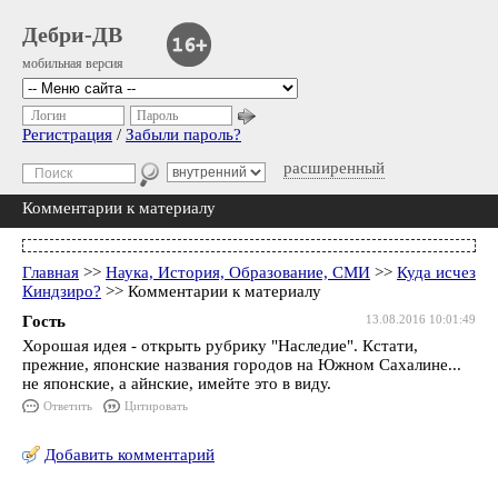
Дебри-ДВ
мобильная версия
Логин
Пароль
Регистрация
/
Забыли пароль?
расширенный
Комментарии к материалу
Главная
>>
Наука, История, Образование, СМИ
>>
Куда исчез
Киндзиро?
>> Комментарии к материалу
Гость
13.08.2016 10:01:49
Хорошая идея - открыть рубрику "Наследие". Кстати,
прежние, японские названия городов на Южном Сахалине...
не японские, а айнские, имейте это в виду.
Ответить
Цитировать
Добавить комментарий