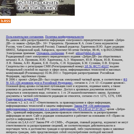
Пользовательское соглашение
,
Политика конфиденциальности
На данном сайте распространяется информация электронного периодического издания «Дебри-
ДВ» со знаком «Дебри-ДВ». 16+ Учредитель: Пронякин К.А. (член Союза журналистов
России, член Союза писателей России). Главный редактор: Харитонова И.Ю. Адрес редакции:
680032, Хабаровский край, Хабаровск, проспект 60-летия Октября, 88-46, т./ф.84212296081.
Электронная приемная:
Отправить сообщение
. E-mail:
editor@debri-dv.com
Редакционный совет электронного периодического издания «Дебри-ДВ» (на общественных
началах): К.А. Пронякин, И.Ю. Харитонова, А.Э. Мирмович, Ю.Н. Юрьев, Ю.В. Ковалев,
Л.Н. Левина, А.Ю. Жданов, Е.Н. Голубь, С.Н. Бурындин, Б.М. Сухинин, О.В. Егорова
Свидетельство о регистрации СМИ (Регистрационный номер)
ЭЛ № ФС77-45537
выдано
Федеральной службой по надзору в сфере связи, информационных технологий и массовых
коммуникаций (Роскомнадзор) 16.06.2011 г. Территория распространения: Российская
Федерация, зарубежные страны.
В 2006 г. проект «Дебри-ДВ» был создан как электронный частный архив, в соответствии с
ФЗ
№ 125 «Об архивном деле в Российской Федерации»
, согласно п. 2 ст. 13 «Создание архивов».
Основной фонд архива составляют публикации газет и журналов, изданные книги, а также
рукописи по дальневосточной (РФ) тематике. Доступ к архивным документам является
открытым в электронном виде, согласно п. 1 ст. 24 вышеобозначенного закона. Архивные
документы к частной собственности редакции не относятся, согласно ст.ст. 1275, 1276, 1306
Гражданского кодекса РФ
.
Согласно ч.2. п.3. ст.17 «Ответственность за правонарушения в сфере информации,
информационных технологий и защиты информации»
Закона РФ «Об информации,
информационных технологиях и о защите информации» (ФЗ-149 от 27.07.06 г.)
архив «Дебри-
ДВ», хранящий информацию, гражданско-правовую ответственность за распространение
информации не несет. Сайт и редакция основываются и работают на основании ст.8 «Право на
доступ к информации» ФЗ-149.
Согласно пп.3,4,6 ст.57 Закона РФ «О СМИ», «Редакция, главный редактор, журналист не несут
ответственности за распространение сведений, не соответствующих действительности и
порочащих честь и достоинство граждан и организаций, либо ущемляющих права и законные
интересы граждан, либо представляющих собой злоупотребление свободой массовой