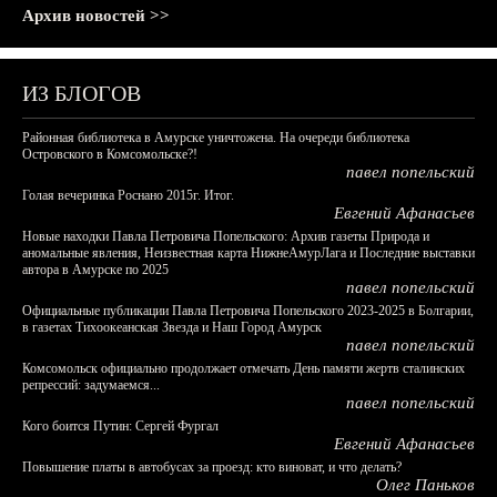
Архив новостей >>
ИЗ БЛОГОВ
Районная библиотека в Амурске уничтожена. На очереди библиотека
Островского в Комсомольске?!
павел попельский
Голая вечеринка Роснано 2015г. Итог.
Евгений Афанасьев
Новые находки Павла Петровича Попельского: Архив газеты Природа и
аномальные явления, Неизвестная карта НижнеАмурЛага и Последние выставки
автора в Амурске по 2025
павел попельский
Официальные публикации Павла Петровича Попельского 2023-2025 в Болгарии,
в газетах Тихоокеанская Звезда и Наш Город Амурск
павел попельский
Комсомольск официально продолжает отмечать День памяти жертв сталинских
репрессий: задумаемся...
павел попельский
Кого боится Путин: Сергей Фургал
Евгений Афанасьев
Повышение платы в автобусах за проезд: кто виноват, и что делать?
Олег Паньков