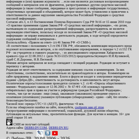
информации и (или) правами журналиста: ...если они являются дословным воспроизведением
сообщений и материалов или их фрагментов, распространенных другим средством массовой
информации (а также сообщения, переданные в пресс-релизах и информация государственных,
общественных организаций и объединений), которое может быть установлено и привлечено к
ответственности за данное нарушение законодательства Российской Федерации о средствах
массовой информации».
Согласно абз.3, п.13 Постановления Пленума Верховного Суда РФ №16 от 15 июня 2010 года
«О практике применения судами Закона РФ «О средствах массовой информации», «по делам,
вытекающим из содержания распространенной информации, распространитель не является
надлежащим ответчиком, поскольку исходя из положений Закона РФ «О средствах массовой
информации» не вправе вмешиваться в деятельность редакции, в ходе которой определяется
содержание сообщений и материалов».
Воспользуйтесь «Правом на ответ» (ст.46 Закона РФ «О СМИ»).
«В соответствии с положением ч.3 ст.196 ГПК РФ, обязанность компенсации морального вреда
подлежит возложению на авторов, а по опубликованию опровержения, в порядке ч.2 ст.152 ГК
РФ - на учредителя и главного редактор», - из апелляционного определения Хабаровского
краевого суда от 22.08.2012 г. (дело №33-5325/2012) председательствующего И.И.Куликовой,
судей С.И.Дорожко, Н.В.Пестовой.
Мнения авторов материалов не всегда совпадают с позицией редакции. Редакция не вступает в
переписку с авторами.
Редакция не несет ответственность за содержание внешних ссылок и комментариев. За них
ответственны, соответственно, исключительно их правообладатели и авторы. Комментарии на
сайте приравнены к выражению мнения. Блоги и форум не входят в электронное периодическое
издание «Дебри-ДВ», ответственность за достоверность и наполняемость несут авторы.
Политические опросы/голосования проводятся согласно ч.2. ст.46 «Опросы общественного
мнения» Федерального закона от 12.06.2002 г. № 67-ФЗ «Об основных гарантиях
избирательных прав и права на участие в референдуме граждан Российской Федерации»;
считать, там где не указано: лицо (лица), заказавшее (заказавших) проведение опроса и
оплатившее (оплативших) указанную публикацию (обнародование) - едино - сайт, без оплаты -
безвозмездно/бесплатно.
Часовой пояс сервера UTC+11 (AEST), фактически +8 мск.
Если вы обнаружили ошибки на сайте, пожалуйста,
сообщите нам об этом
.
Распространение информации о политической, социальной, духовной жизни общества,
публикации на актуальные темы, просветительские функции. Для мужчин и женщин. 16+ для
детей старше 16 лет.
СМИ не получает субсидий.
Адреса сайта:
DEBRI-DV.COM
,
DEBRI-DV.RU
.
В социальных сетях:
© Дебри-ДВ, 20.04.2006 - 2026