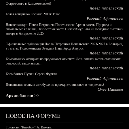
Островского в Комсомольске?!
павел попельский
Голая вечеринка Роснано 2015г. Итог.
Евгений Афанасьев
Новые находки Павла Петровича Попельского: Архив газеты Природа и
аномальные явления, Неизвестная карта НижнеАмурЛага и Последние выставки
автора в Амурске по 2025
павел попельский
Официальные публикации Павла Петровича Попельского 2023-2025 в Болгарии,
в газетах Тихоокеанская Звезда и Наш Город Амурск
павел попельский
Комсомольск официально продолжает отмечать День памяти жертв сталинских
репрессий: задумаемся...
павел попельский
Кого боится Путин: Сергей Фургал
Евгений Афанасьев
Повышение платы в автобусах за проезд: кто виноват, и что делать?
Олег Паньков
Архив блогов >>
НОВОЕ НА ФОРУМЕ
Трилогия "Китобои" А. Вахова.