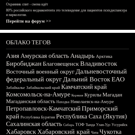
Охранник спит - смена идёт
80% российского медиаконтента это телевидение для пациентов психдиспансера
и наркологии.
Перейти на форум >>
ОБЛАКО ТЕГОВ
Азия
Амурская область
Анадырь
Арктика
Биробиджан
Владивосток
Благовещенск
Дальневосточный
Восточный военный округ
федеральный округ
Дальний Восток
ЕАО
Камчатский край
Забайкалье
Забайкальский край
Комсомольск-на-Амуре
Магадан
Курилы
Корякия
Магаданская область
Николаевск-на-Амуре
Находка
Приморский
Петропавловск-Камчатский
край
Республика Саха (Якутия)
Республика Бурятия
Сахалинская область
ТОФ
Тында
Улан-Удэ
Уссурийск
Сибирь
Хабаровск
Хабаровский край
Чукотка
Чита