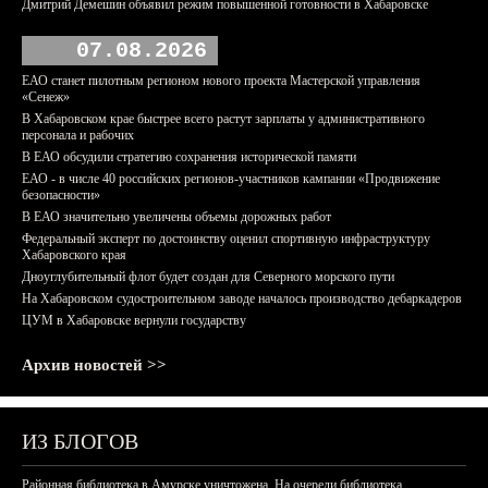
Дмитрий Демешин объявил режим повышенной готовности в Хабаровске
07.08.2026
ЕАО станет пилотным регионом нового проекта Мастерской управления
«Сенеж»
В Хабаровском крае быстрее всего растут зарплаты у административного
персонала и рабочих
В ЕАО обсудили стратегию сохранения исторической памяти
ЕАО - в числе 40 российских регионов-участников кампании «Продвижение
безопасности»
В ЕАО значительно увеличены объемы дорожных работ
Федеральный эксперт по достоинству оценил спортивную инфраструктуру
Хабаровского края
Дноуглубительный флот будет создан для Северного морского пути
На Хабаровском судостроительном заводе началось производство дебаркадеров
ЦУМ в Хабаровске вернули государству
Архив новостей >>
ИЗ БЛОГОВ
Районная библиотека в Амурске уничтожена. На очереди библиотека