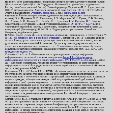
На данном сайте распространяется информация электронного периодического издания «Дебри-
ДВ» со знаком «Дебри-ДВ». 16+ Учредитель: Пронякин К.А. (член Союза журналистов
России, член Союза писателей России). Главный редактор: Харитонова И.Ю. Адрес редакции:
680032, Хабаровский край, Хабаровск, проспект 60-летия Октября, 88-46, т./ф.84212296081.
Электронная приемная:
Отправить сообщение
. E-mail:
editor@debri-dv.com
Редакционный совет электронного периодического издания «Дебри-ДВ» (на общественных
началах): К.А. Пронякин, И.Ю. Харитонова, А.Э. Мирмович, Ю.Н. Юрьев, Ю.В. Ковалев,
Л.Н. Левина, А.Ю. Жданов, Е.Н. Голубь, С.Н. Бурындин, Б.М. Сухинин, О.В. Егорова
Свидетельство о регистрации СМИ (Регистрационный номер)
ЭЛ № ФС77-45537
выдано
Федеральной службой по надзору в сфере связи, информационных технологий и массовых
коммуникаций (Роскомнадзор) 16.06.2011 г. Территория распространения: Российская
Федерация, зарубежные страны.
В 2006 г. проект «Дебри-ДВ» был создан как электронный частный архив, в соответствии с
ФЗ
№ 125 «Об архивном деле в Российской Федерации»
, согласно п. 2 ст. 13 «Создание архивов».
Основной фонд архива составляют публикации газет и журналов, изданные книги, а также
рукописи по дальневосточной (РФ) тематике. Доступ к архивным документам является
открытым в электронном виде, согласно п. 1 ст. 24 вышеобозначенного закона. Архивные
документы к частной собственности редакции не относятся, согласно ст.ст. 1275, 1276, 1306
Гражданского кодекса РФ
.
Согласно ч.2. п.3. ст.17 «Ответственность за правонарушения в сфере информации,
информационных технологий и защиты информации»
Закона РФ «Об информации,
информационных технологиях и о защите информации» (ФЗ-149 от 27.07.06 г.)
архив «Дебри-
ДВ», хранящий информацию, гражданско-правовую ответственность за распространение
информации не несет. Сайт и редакция основываются и работают на основании ст.8 «Право на
доступ к информации» ФЗ-149.
Согласно пп.3,4,6 ст.57 Закона РФ «О СМИ», «Редакция, главный редактор, журналист не несут
ответственности за распространение сведений, не соответствующих действительности и
порочащих честь и достоинство граждан и организаций, либо ущемляющих права и законные
интересы граждан, либо представляющих собой злоупотребление свободой массовой
информации и (или) правами журналиста: ...если они являются дословным воспроизведением
сообщений и материалов или их фрагментов, распространенных другим средством массовой
информации (а также сообщения, переданные в пресс-релизах и информация государственных,
общественных организаций и объединений), которое может быть установлено и привлечено к
ответственности за данное нарушение законодательства Российской Федерации о средствах
массовой информации».
Согласно абз.3, п.13 Постановления Пленума Верховного Суда РФ №16 от 15 июня 2010 года
«О практике применения судами Закона РФ «О средствах массовой информации», «по делам,
вытекающим из содержания распространенной информации, распространитель не является
надлежащим ответчиком, поскольку исходя из положений Закона РФ «О средствах массовой
информации» не вправе вмешиваться в деятельность редакции, в ходе которой определяется
содержание сообщений и материалов».