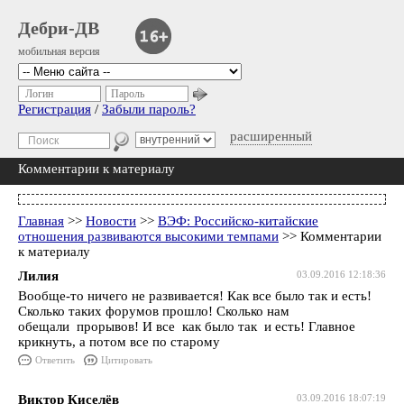
Дебри-ДВ
мобильная версия
Логин
Пароль
Регистрация
/
Забыли пароль?
расширенный
Комментарии к материалу
Главная
>>
Новости
>>
ВЭФ: Российско-китайские
отношения развиваются высокими темпами
>> Комментарии
к материалу
Лилия
03.09.2016 12:18:36
Вообще-то ничего не развивается! Как все было так и есть!
Сколько таких форумов прошло! Сколько нам
обещали прорывов! И все как было так и есть! Главное
крикнуть, а потом все по старому
Ответить
Цитировать
Виктор Киселёв
03.09.2016 18:07:19