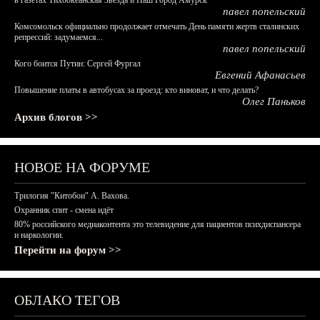
в газетах Тихоокеанская Звезда и Наш Город Амурск
павел попельский
Комсомольск официально продолжает отмечать День памяти жертв сталинских
репрессий: задумаемся...
павел попельский
Кого боится Путин: Сергей Фургал
Евгений Афанасьев
Повышение платы в автобусах за проезд: кто виноват, и что делать?
Олег Паньков
Архив блогов >>
НОВОЕ НА ФОРУМЕ
Трилогия "Китобои" А. Вахова.
Охранник спит - смена идёт
80% российского медиаконтента это телевидение для пациентов психдиспансера
и наркологии.
Перейти на форум >>
ОБЛАКО ТЕГОВ