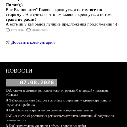
Лилия
)))
Вот Вы пишите:" Главное крикнуть, а потом
все по
старому
". А я считаю, что им главное крикнуть, а потом
трава не расти!
А есть ли у камрадов лучшие предложения продолжений?)))
Ответить
Цитировать
Добавить комментарий
НОВОСТИ
07.08.2026
ЕАО станет пилотным регионом нового проекта Мастерской управления
«Сенеж»
В Хабаровском крае быстрее всего растут зарплаты у административного
персонала и рабочих
В ЕАО обсудили стратегию сохранения исторической памяти
ЕАО - в числе 40 российских регионов-участников кампании «Продвижение
безопасности»
В ЕАО значительно увеличены объемы дорожных работ