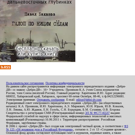
Пользовательское соглашение
,
Политика конфиденциальности
На данном сайте распространяется информация электронного периодического издания «Дебри-
ДВ» со знаком «Дебри-ДВ». 16+ Учредитель: Пронякин К.А. (член Союза журналистов
России, член Союза писателей России). Главный редактор: Харитонова И.Ю. Адрес редакции:
680032, Хабаровский край, Хабаровск, проспект 60-летия Октября, 88-46, т./ф.84212296081.
Электронная приемная:
Отправить сообщение
. E-mail:
editor@debri-dv.com
Редакционный совет электронного периодического издания «Дебри-ДВ» (на общественных
началах): К.А. Пронякин, И.Ю. Харитонова, А.Э. Мирмович, Ю.Н. Юрьев, Ю.В. Ковалев,
Л.Н. Левина, А.Ю. Жданов, Е.Н. Голубь, С.Н. Бурындин, Б.М. Сухинин, О.В. Егорова
Свидетельство о регистрации СМИ (Регистрационный номер)
ЭЛ № ФС77-45537
выдано
Федеральной службой по надзору в сфере связи, информационных технологий и массовых
коммуникаций (Роскомнадзор) 16.06.2011 г. Территория распространения: Российская
Федерация, зарубежные страны.
В 2006 г. проект «Дебри-ДВ» был создан как электронный частный архив, в соответствии с
ФЗ
№ 125 «Об архивном деле в Российской Федерации»
, согласно п. 2 ст. 13 «Создание архивов».
Основной фонд архива составляют публикации газет и журналов, изданные книги, а также