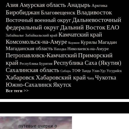
Азия
Амурская область
Анадырь
Арктика
Биробиджан
Владивосток
Благовещенск
Дальневосточный
Восточный военный округ
федеральный округ
Дальний Восток
ЕАО
Камчатский край
Забайкалье
Забайкальский край
Комсомольск-на-Амуре
Магадан
Курилы
Корякия
Магаданская область
Николаевск-на-Амуре
Находка
Приморский
Петропавловск-Камчатский
край
Республика Саха (Якутия)
Республика Бурятия
Сахалинская область
ТОФ
Тында
Улан-Удэ
Уссурийск
Сибирь
Хабаровск
Хабаровский край
Чукотка
Чита
Южно-Сахалинск
Якутск
Все теги >>