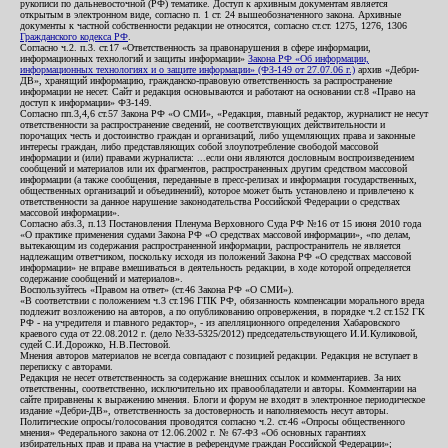
рукописи по дальневосточной (РФ) тематике. Доступ к архивным документам является
открытым в электронном виде, согласно п. 1 ст. 24 вышеобозначенного закона. Архивные
документы к частной собственности редакции не относятся, согласно ст.ст. 1275, 1276, 1306
Гражданского кодекса РФ
.
Согласно ч.2. п.3. ст.17 «Ответственность за правонарушения в сфере информации,
информационных технологий и защиты информации»
Закона РФ «Об информации,
информационных технологиях и о защите информации» (ФЗ-149 от 27.07.06 г.)
архив «Дебри-
ДВ», хранящий информацию, гражданско-правовую ответственность за распространение
информации не несет. Сайт и редакция основываются и работают на основании ст.8 «Право на
доступ к информации» ФЗ-149.
Согласно пп.3,4,6 ст.57 Закона РФ «О СМИ», «Редакция, главный редактор, журналист не несут
ответственности за распространение сведений, не соответствующих действительности и
порочащих честь и достоинство граждан и организаций, либо ущемляющих права и законные
интересы граждан, либо представляющих собой злоупотребление свободой массовой
информации и (или) правами журналиста: ...если они являются дословным воспроизведением
сообщений и материалов или их фрагментов, распространенных другим средством массовой
информации (а также сообщения, переданные в пресс-релизах и информация государственных,
общественных организаций и объединений), которое может быть установлено и привлечено к
ответственности за данное нарушение законодательства Российской Федерации о средствах
массовой информации».
Согласно абз.3, п.13 Постановления Пленума Верховного Суда РФ №16 от 15 июня 2010 года
«О практике применения судами Закона РФ «О средствах массовой информации», «по делам,
вытекающим из содержания распространенной информации, распространитель не является
надлежащим ответчиком, поскольку исходя из положений Закона РФ «О средствах массовой
информации» не вправе вмешиваться в деятельность редакции, в ходе которой определяется
содержание сообщений и материалов».
Воспользуйтесь «Правом на ответ» (ст.46 Закона РФ «О СМИ»).
«В соответствии с положением ч.3 ст.196 ГПК РФ, обязанность компенсации морального вреда
подлежит возложению на авторов, а по опубликованию опровержения, в порядке ч.2 ст.152 ГК
РФ - на учредителя и главного редактор», - из апелляционного определения Хабаровского
краевого суда от 22.08.2012 г. (дело №33-5325/2012) председательствующего И.И.Куликовой,
судей С.И.Дорожко, Н.В.Пестовой.
Мнения авторов материалов не всегда совпадают с позицией редакции. Редакция не вступает в
переписку с авторами.
Редакция не несет ответственность за содержание внешних ссылок и комментариев. За них
ответственны, соответственно, исключительно их правообладатели и авторы. Комментарии на
сайте приравнены к выражению мнения. Блоги и форум не входят в электронное периодическое
издание «Дебри-ДВ», ответственность за достоверность и наполняемость несут авторы.
Политические опросы/голосования проводятся согласно ч.2. ст.46 «Опросы общественного
мнения» Федерального закона от 12.06.2002 г. № 67-ФЗ «Об основных гарантиях
избирательных прав и права на участие в референдуме граждан Российской Федерации»;