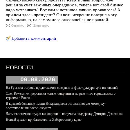
Сколько можно спекулировать? Квартирный вопрос уже
решен за счет законных очередников, теперь вот свой бизнес
надо устраивать! Вот вам и истинное личико проявилось! А
при чем здесь президент? Он ведь искренне поверил в эту
информацию, на самом деле оказавшейся не правдой.
Ответить
Цитировать
Добавить комментарий
НОВОСТИ
06.08.2026
На Русском острове продолжается создание инфраструктуры для инноваций
Олег Кожемяко представил новые инициативы по развитию горнолыжного
туризма в России
В краевой больнице имени Владимирцева освоили новую методику
восстановления после инсульта
Дальневосточная студия кинохроники получила поддержку Дмитрия Демешина
Новый циклон приближается к Хабаровскому краю