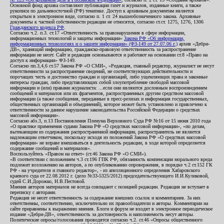
Основной фонд архива составляют публикации газет и журналов, изданные книги, а также
рукописи по дальневосточной (РФ) тематике. Доступ к архивным документам является
открытым в электронном виде, согласно п. 1 ст. 24 вышеобозначенного закона. Архивные
документы к частной собственности редакции не относятся, согласно ст.ст. 1275, 1276, 1306
Гражданского кодекса РФ
.
Согласно ч.2. п.3. ст.17 «Ответственность за правонарушения в сфере информации,
информационных технологий и защиты информации»
Закона РФ «Об информации,
информационных технологиях и о защите информации» (ФЗ-149 от 27.07.06 г.)
архив «Дебри-
ДВ», хранящий информацию, гражданско-правовую ответственность за распространение
информации не несет. Сайт и редакция основываются и работают на основании ст.8 «Право на
доступ к информации» ФЗ-149.
Согласно пп.3,4,6 ст.57 Закона РФ «О СМИ», «Редакция, главный редактор, журналист не несут
ответственности за распространение сведений, не соответствующих действительности и
порочащих честь и достоинство граждан и организаций, либо ущемляющих права и законные
интересы граждан, либо представляющих собой злоупотребление свободой массовой
информации и (или) правами журналиста: ...если они являются дословным воспроизведением
сообщений и материалов или их фрагментов, распространенных другим средством массовой
информации (а также сообщения, переданные в пресс-релизах и информация государственных,
общественных организаций и объединений), которое может быть установлено и привлечено к
ответственности за данное нарушение законодательства Российской Федерации о средствах
массовой информации».
Согласно абз.3, п.13 Постановления Пленума Верховного Суда РФ №16 от 15 июня 2010 года
«О практике применения судами Закона РФ «О средствах массовой информации», «по делам,
вытекающим из содержания распространенной информации, распространитель не является
надлежащим ответчиком, поскольку исходя из положений Закона РФ «О средствах массовой
информации» не вправе вмешиваться в деятельность редакции, в ходе которой определяется
содержание сообщений и материалов».
Воспользуйтесь «Правом на ответ» (ст.46 Закона РФ «О СМИ»).
«В соответствии с положением ч.3 ст.196 ГПК РФ, обязанность компенсации морального вреда
подлежит возложению на авторов, а по опубликованию опровержения, в порядке ч.2 ст.152 ГК
РФ - на учредителя и главного редактор», - из апелляционного определения Хабаровского
краевого суда от 22.08.2012 г. (дело №33-5325/2012) председательствующего И.И.Куликовой,
судей С.И.Дорожко, Н.В.Пестовой.
Мнения авторов материалов не всегда совпадают с позицией редакции. Редакция не вступает в
переписку с авторами.
Редакция не несет ответственность за содержание внешних ссылок и комментариев. За них
ответственны, соответственно, исключительно их правообладатели и авторы. Комментарии на
сайте приравнены к выражению мнения. Блоги и форум не входят в электронное периодическое
издание «Дебри-ДВ», ответственность за достоверность и наполняемость несут авторы.
Политические опросы/голосования проводятся согласно ч.2. ст.46 «Опросы общественного