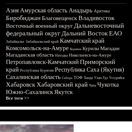
Азия
Амурская область
Анадырь
Арктика
Биробиджан
Владивосток
Благовещенск
Дальневосточный
Восточный военный округ
федеральный округ
Дальний Восток
ЕАО
Камчатский край
Забайкалье
Забайкальский край
Комсомольск-на-Амуре
Магадан
Курилы
Корякия
Магаданская область
Николаевск-на-Амуре
Находка
Приморский
Петропавловск-Камчатский
край
Республика Саха (Якутия)
Республика Бурятия
Сахалинская область
ТОФ
Тында
Улан-Удэ
Уссурийск
Сибирь
Хабаровск
Хабаровский край
Чукотка
Чита
Южно-Сахалинск
Якутск
Все теги >>