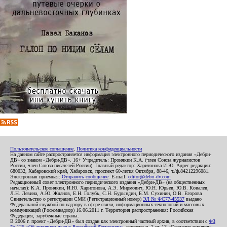
Пользовательское соглашение
,
Политика конфиденциальности
На данном сайте распространяется информация электронного периодического издания «Дебри-
ДВ» со знаком «Дебри-ДВ». 16+ Учредитель: Пронякин К.А. (член Союза журналистов
России, член Союза писателей России). Главный редактор: Харитонова И.Ю. Адрес редакции:
680032, Хабаровский край, Хабаровск, проспект 60-летия Октября, 88-46, т./ф.84212296081.
Электронная приемная:
Отправить сообщение
. E-mail:
editor@debri-dv.com
Редакционный совет электронного периодического издания «Дебри-ДВ» (на общественных
началах): К.А. Пронякин, И.Ю. Харитонова, А.Э. Мирмович, Ю.Н. Юрьев, Ю.В. Ковалев,
Л.Н. Левина, А.Ю. Жданов, Е.Н. Голубь, С.Н. Бурындин, Б.М. Сухинин, О.В. Егорова
Свидетельство о регистрации СМИ (Регистрационный номер)
ЭЛ № ФС77-45537
выдано
Федеральной службой по надзору в сфере связи, информационных технологий и массовых
коммуникаций (Роскомнадзор) 16.06.2011 г. Территория распространения: Российская
Федерация, зарубежные страны.
В 2006 г. проект «Дебри-ДВ» был создан как электронный частный архив, в соответствии с
ФЗ
№ 125 «Об архивном деле в Российской Федерации»
, согласно п. 2 ст. 13 «Создание архивов».