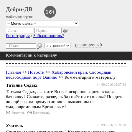
Дебри-ДВ
мобильная версия
Логин
Пароль
Регистрация
/
Забыли пароль?
расширенный
Комментарии к материалу
Главная
>>
Новости
>>
Хабаровский край. Свободный
несвободный порт Ванино
>> Комментарии к материалу
Татьяне Седых
14.09.2016 22:37:28
Татьяна Седых, скажите Вы всё искренне верите в царя -
батюшку? Скажите, разве, рыба гниёт ни с головы? Поедите
ли ещё раз, на прямую линию с выжившим из
ума,современным Брежневым?
Ответить
Цитировать
Учитель
15.09.2016 09:28:38