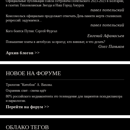
Официальные публикации Павла Петровича Попельского 2023-2025 в Болгарии,
в газетах Тихоокеанская Звезда и Наш Город Амурск
павел попельский
Комсомольск официально продолжает отмечать День памяти жертв сталинских
репрессий: задумаемся...
павел попельский
Кого боится Путин: Сергей Фургал
Евгений Афанасьев
Повышение платы в автобусах за проезд: кто виноват, и что делать?
Олег Паньков
Архив блогов >>
НОВОЕ НА ФОРУМЕ
Трилогия "Китобои" А. Вахова.
Охранник спит - смена идёт
80% российского медиаконтента это телевидение для пациентов психдиспансера
и наркологии.
Перейти на форум >>
ОБЛАКО ТЕГОВ